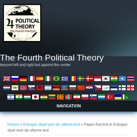
Skočiť na hlavný obsah
The Fourth Political Theory
beyond left and right but against the center
NAVIGATION
Nachádzate sa tu
Domov
»
Erdogan staat voor de ultieme test
» Pages that link to Erdogan
staat voor de ultieme test