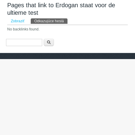
Pages that link to Erdogan staat voor de
ultieme test
Primárne karty
Zobraziť
Odkazujúce heslá
(aktívna karta)
No backlinks found.
Vyhľadávanie
Hľadať