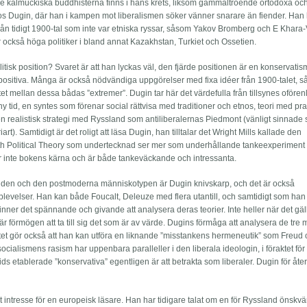
 kalmuckiska buddhisterna finns i hans krets, liksom gammaltroende ortodoxa och
hos Dugin, där han i kampen mot liberalismen söker vänner snarare än fiender. Han
från tidigt 1900-tal som inte var etniska ryssar, såsom Yakov Bromberg och E Khara
r också höga politiker i bland annat Kazakhstan, Turkiet och Ossetien.
litisk position? Svaret är att han lyckas väl, den fjärde positionen är en konservati
positiva. Många är också nödvändiga uppgörelser med fixa idéer från 1900-talet, 
t mellan dessa bådas ”extremer”. Dugin tar här det värdefulla från tillsynes ofören
y tid, en syntes som förenar social rättvisa med traditioner och etnos, teori med pra
n realistisk strategi med Ryssland som antiliberalernas Piedmont (vänligt sinnade 
art). Samtidigt är det roligt att läsa Dugin, han tilltalar det Wright Mills kallade den
ourth Political Theory som undertecknad ser mer som underhållande tankeexperiment
lhör inte bokens kärna och är både tankeväckande och intressanta.
anden och den postmoderna människotypen är Dugin knivskarp, och det är också
plevelser. Han kan både Foucalt, Deleuze med flera utantill, och samtidigt som han 
finner det spännande och givande att analysera deras teorier. Inte heller när det gäl
är förmögen att ta till sig det som är av värde. Dugins förmåga att analysera de tre
et gör också att han kan utföra en liknande ”misstankens hermeneutik” som Freud
ialismens rasism har uppenbara paralleller i den liberala ideologin, i föraktet för f
tids etablerade ”konservativa” egentligen är att betrakta som liberaler. Dugin för åte
tort intresse för en europeisk läsare. Han har tidigare talat om en för Ryssland önskv