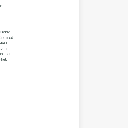
rare än
de
örsöker
värld med
tör i
 som i
n talar
thet.