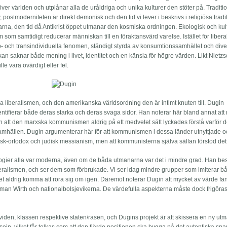
r världen och utplånar alla de uråldriga och unika kulturer den stöter på. Traditio
 postmoderniteten är direkt demonisk och den tid vi lever i beskrivs i religiösa tradi
garna, den tid då Antikrist öppet utmanar den kosmiska ordningen. Ekologisk och kult
m som samtidigt reducerar människan till en föraktansvärd varelse. Istället för liber
sub- och transindividuella fenomen, ständigt styrda av konsumtionssamhället och div
n saknar både mening i livet, identitet och en känsla för högre värden. Likt Nietz
lle vara ovärdigt eller fel.
na liberalismen, och den amerikanska världsordning den är intimt knuten till. Dugin
entifierar både deras starka och deras svaga sidor. Han noterar här bland annat att
ch att den marxska kommunismen aldrig på ett medvetet sätt lyckades förstå varför 
amhällen. Dugin argumenterar här för att kommunismen i dessa länder utnyttjade o
 rysk-ortodox och judisk messianism, men att kommunisterna själva sällan förstod det
logier alla var moderna, även om de båda utmanarna var det i mindre grad. Han bes
beralismen, och ser dem som förbrukade. Vi ser idag mindre grupper som imiterar b
det aldrig komma att röra sig om igen. Däremot noterar Dugin att mycket av värde fa
man Wirth och nationalbolsjevikerna. De värdefulla aspekterna måste dock frigöras
den, klassen respektive staten/rasen, och Dugins projekt är att skissera en ny utma