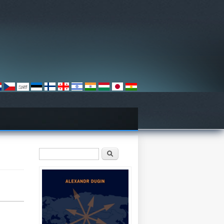
Sökformulär
Sök