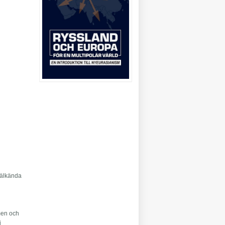
 välkända
men och
i