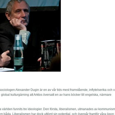
h sociologen Alexander Dugin är en av vår tids mest framstående, inflytelserika och
en global kulturgärning att Arktos översatt en av hans böcker till engelska, närmare
a världen funnits tre ideologier. Den första, liberalismen, utmanades av kommunis
båda. Liberalismen har dock uttömt sin potential, och övergår framför våra ögon 