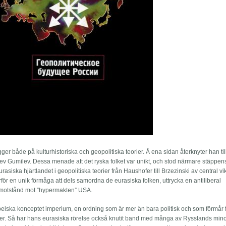
r både på kulturhistoriska och geopolitiska teorier. Å ena sidan återknyter han til
 Lev Gumilev. Dessa menade att det ryska folket var unikt, och stod närmare stäppen
siska hjärtlandet i geopolitiska teorier från Haushofer till Brzezinski av central vik
rför en unik förmåga att dels samordna de eurasiska folken, uttrycka en antiliberal
 motstånd mot ”hypermakten” USA.
opeiska konceptet imperium, en ordning som är mer än bara politisk och som förmår
per. Så har hans eurasiska rörelse också knutit band med många av Rysslands minor