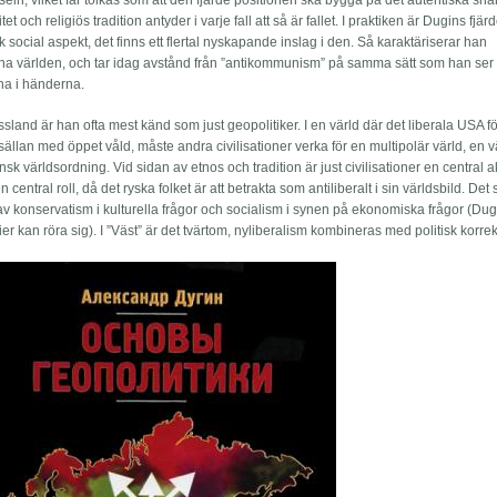
in, vilket får tolkas som att den fjärde positionen ska bygga på det autentiska sna
t och religiös tradition antyder i varje fall att så är fallet. I praktiken är Dugins fjär
 social aspekt, det finns ett flertal nyskapande inslag i den. Så karaktäriserar han
 världen, och tar idag avstånd från ”antikommunism” på samma sätt som han ser
na i händerna.
ssland är han ofta mest känd som just geopolitiker. I en värld där det liberala USA f
 sällan med öppet våld, måste andra civilisationer verka för en multipolär värld, en 
k världsordning. Vid sidan av etnos och tradition är just civilisationer en central ak
central roll, då det ryska folket är att betrakta som antiliberalt i sin världsbild. Det
 konservatism i kulturella frågor och socialism i synen på ekonomiska frågor (Dugi
tier kan röra sig). I ”Väst” är det tvärtom, nyliberalism kombineras med politisk korrek