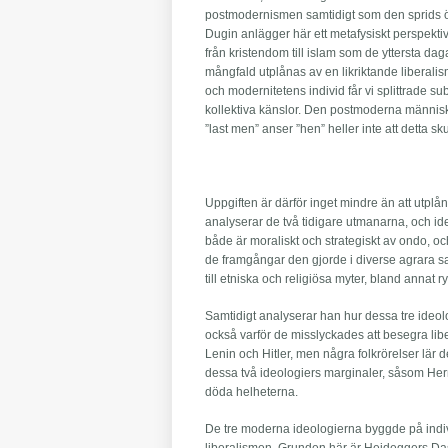
postmodernismen samtidigt som den sprids öve
Dugin anlägger här ett metafysiskt perspektiv,
från kristendom till islam som de yttersta da
mångfald utplånas av en likriktande liberalis
och modernitetens individ får vi splittrade 
kollektiva känslor. Den postmoderna människa
”last men” anser ”hen” heller inte att detta sku
Uppgiften är därför inget mindre än att utplå
analyserar de två tidigare utmanarna, och id
både är moraliskt och strategiskt av ondo, o
de framgångar den gjorde i diverse agrara s
till etniska och religiösa myter, bland annat
Samtidigt analyserar han hur dessa tre ideo
också varför de misslyckades att besegra li
Lenin och Hitler, men några folkrörelser lär 
dessa två ideologiers marginaler, såsom Her
döda helheterna.
De tre moderna ideologierna byggde på indivi