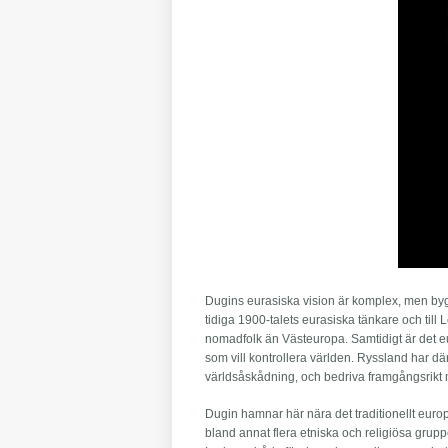
Dugins eurasiska vision är komplex, men bygge
tidiga 1900-talets eurasiska tänkare och till
nomadfolk än Västeuropa. Samtidigt är det eura
som vill kontrollera världen. Ryssland har dä
världsåskådning, och bedriva framgångsrikt
Dugin hamnar här nära det traditionellt eur
bland annat flera etniska och religiösa grup