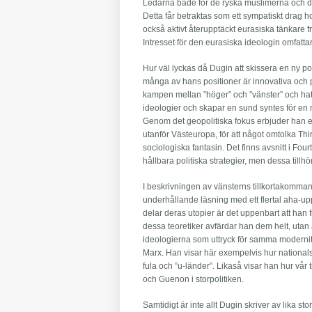
Ledarna både för de ryska muslimerna och de
Detta får betraktas som ett sympatiskt drag 
också aktivt återupptäckt eurasiska tänkare 
Intresset för den eurasiska ideologin omfatta
Hur väl lyckas då Dugin att skissera en ny po
många av hans positioner är innovativa och 
kampen mellan ”höger” och ”vänster” och hate
ideologier och skapar en sund syntes för en n
Genom det geopolitiska fokus erbjuder han e
utanför Västeuropa, för att något omtolka Thiri
sociologiska fantasin. Det finns avsnitt i F
hållbara politiska strategier, men dessa til
I beskrivningen av vänsterns tillkortakomm
underhållande läsning med ett flertal aha-up
delar deras utopier är det uppenbart att han 
dessa teoretiker avfärdar han dem helt, utan 
ideologierna som uttryck för samma modernit
Marx. Han visar här exempelvis hur nationalsoc
fula och ”u-länder”. Likaså visar han hur vår 
och Guenon i storpolitiken.
Samtidigt är inte allt Dugin skriver av lika s