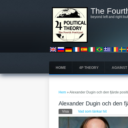
Hoppa till huvudinnehåll
The Fourth
beyond left and right bu
HOME
4P THEORY
AGAINST
Du är här
Hem
» Alexander Dugin och den fjärde posit
Alexander Dugin och den fj
Primära flikar
Visa
(aktiv flik)
Vad som länkar hit