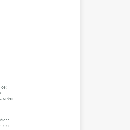
l det
s
t för den
 förena
iteter.