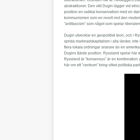
liberalismen. Grunden här är Heideggers Dase
abstraktioner. Den vikt Dugin lägger vid etnicite
position en radikal konservatism med en stark
kommunismen som en revolt mot den moderna
”antifascism” som något som spelar liberaler
Dugin utvecklar en geopolitisk teori, och i Ry
sprida marknadskapitalism i alla länder, inte
flera lokala ordningar snarare än en amerikans
Dugins fjärde position. Ryssland spelar här en 
Ryssland är ”konsensus” är en kombination av
här om ett ”centrum” kring vilket politiska par