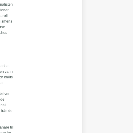
nalisten
tioner
urell
alismens
erse
sches
 rashat
den vann
ch knöts
ta.
kriver
åde
nns i
 från de
nare till