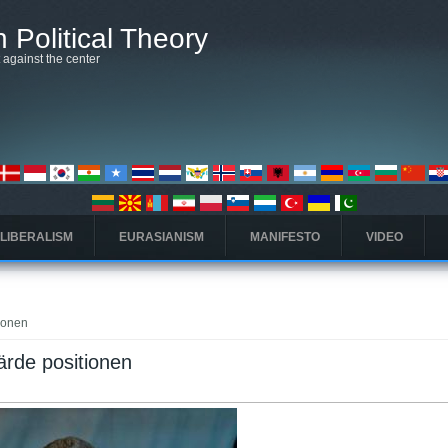
 Political Theory
t against the center
 LIBERALISM
EURASIANISM
MANIFESTO
VIDEO
ionen
ärde positionen