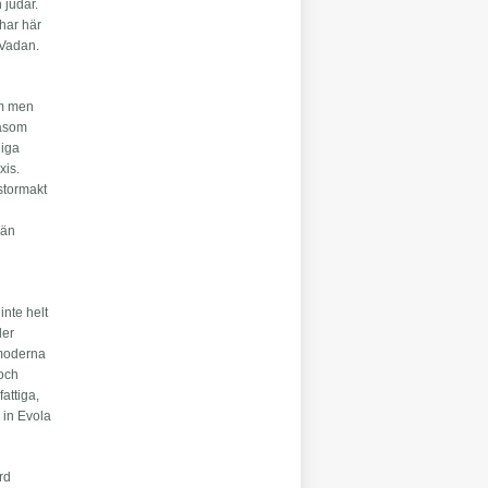
 judar.
 har här
-Vadan.
sm men
såsom
liga
xis.
stormakt
 än
inte helt
ler
 moderna
 och
attiga,
r in Evola
ärd