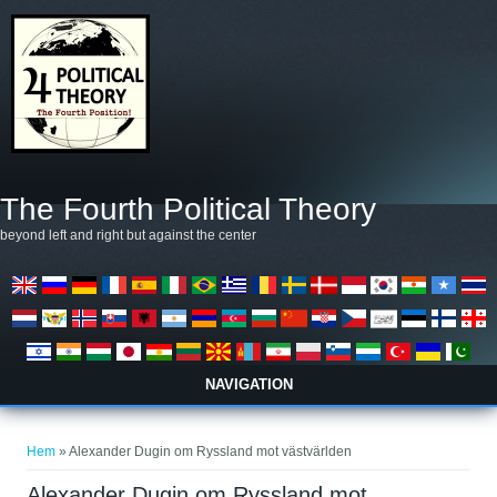
Hoppa till huvudinnehåll
The Fourth Political Theory
beyond left and right but against the center
NAVIGATION
Du är här
Hem
» Alexander Dugin om Ryssland mot västvärlden
Alexander Dugin om Ryssland mot