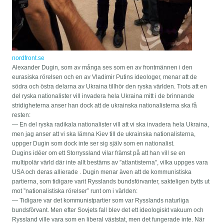
nordfront.se
Alexander Dugin, som av många ses som en av frontmännen i den
eurasiska rörelsen och en av Vladimir Putins ideologer, menar att de
södra och östra delarna av Ukraina tillhör den ryska världen. Trots att en
del ryska nationalister vill invadera hela Ukraina mitt i de brinnande
stridigheterna anser han dock att de ukrainska nationalisterna ska få
resten:
— En del ryska radikala nationalister vill att vi ska invadera hela Ukraina,
men jag anser att vi ska lämna Kiev till de ukrainska nationalisterna,
uppger Dugin som dock inte ser sig själv som en nationalist.
Dugins idéer om ett Storryssland vilar främst på att han vill se en
multipolär värld där inte allt bestäms av ”atlantisterna”, vilka uppges vara
USA och deras allierade . Dugin menar även att de kommunistiska
partierna, som tidigare varit Rysslands bundsförvanter, sakteligen bytts ut
mot ”nationalistiska rörelser” runt om i världen:
— Tidigare var det kommunistpartier som var Rysslands naturliga
bundsförvant. Men efter Sovjets fall blev det ett ideologiskt vakuum och
Ryssland ville vara som en liberal väststat, men det fungerade inte. När