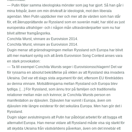
— Putin följer samma ideologiska mönster som jag har gjort. Så han går i
mina fotspår, även om min drivkraft är ideologisk, mot den liberala
agendan. Men Putin upptäcker mer och mer att de värden som han står
för, ett återupprättande av Ryssland som en suverän makt, har stöd av just
europeiska ultrahöger- och i någon mån ultravänsterpartier som nu har
blivit alltmer framgångsrika.
Conchita Wurst, vinnare av Eurovision 2014.
Conchita Wurst, vinnare av Eurovision 2014.
Dugin menar att gränsdragningen mellan Ryssland och Europa har blivit
allt mer markant synlig och att årets Eurovision Song Contest anses vara
en stark provokation:
— Ta till exempel Conchita Wursts seger i Eurovisionsschlagern! Det var
för ryssarna en absolut bekräftelse på vikten av att Ryssland ska invadera
Ukraina. Det var ett slags sista argument för det, eftersom EU företräddes
av denna vinnare. Motsättningarna mellan Ryssland och Europa blev
tydliga. […] För Ryssland, som ännu tror på familjen och traditionella
relationer mellan män och kvinnor, är Conchita Wursts person en
manifestation av djävulen. Djävulen har vunnit i Europa, även om
djävulen inte längre existerar för det sekulära Europa. Men han gör det i
Ryssland.
Dugin säger avslutningsvis att Putin har påbörjat arbetet för att bygga ett
alternativt Europa. Han menar vidare att Ryssland måste visa sig starkt för
att skydda Ukraina från västvärldens påverkan, även om det innebär ett