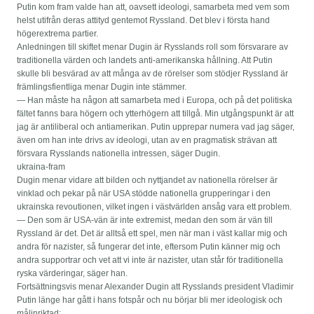
Putin kom fram valde han att, oavsett ideologi, samarbeta med vem som
helst utifrån deras attityd gentemot Ryssland. Det blev i första hand
högerextrema partier.
Anledningen till skiftet menar Dugin är Rysslands roll som försvarare av
traditionella värden och landets anti-amerikanska hållning. Att Putin
skulle bli besvärad av att många av de rörelser som stödjer Ryssland är
främlingsfientliga menar Dugin inte stämmer.
— Han måste ha någon att samarbeta med i Europa, och på det politiska
fältet fanns bara högern och ytterhögern att tillgå. Min utgångspunkt är att
jag är antiliberal och antiamerikan. Putin upprepar numera vad jag säger,
även om han inte drivs av ideologi, utan av en pragmatisk strävan att
försvara Rysslands nationella intressen, säger Dugin.
ukraina-fram
Dugin menar vidare att bilden och nyttjandet av nationella rörelser är
vinklad och pekar på när USA stödde nationella grupperingar i den
ukrainska revoutionen, vilket ingen i västvärlden ansåg vara ett problem.
— Den som är USA-vän är inte extremist, medan den som är vän till
Ryssland är det. Det är alltså ett spel, men när man i väst kallar mig och
andra för nazister, så fungerar det inte, eftersom Putin känner mig och
andra supportrar och vet att vi inte är nazister, utan står för traditionella
ryska värderingar, säger han.
Fortsättningsvis menar Alexander Dugin att Rysslands president Vladimir
Putin länge har gått i hans fotspår och nu börjar bli mer ideologisk och
målinriktad: