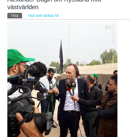
västvärlden
Primära flikar
Visa
(aktiv flik)
Vad som länkar hit