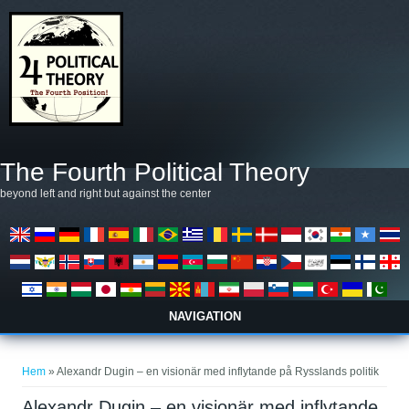
Hoppa till huvudinnehåll
The Fourth Political Theory
beyond left and right but against the center
NAVIGATION
Du är här
Hem
» Alexandr Dugin – en visionär med inflytande på Rysslands politik
Alexandr Dugin – en visionär med inflytande