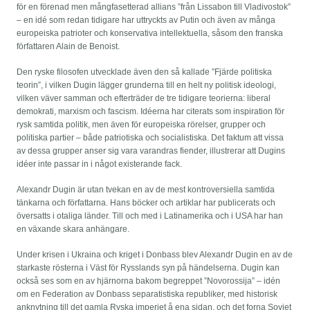
för en förenad men mångfasetterad allians ”från Lissabon till Vladivostok”
– en idé som redan tidigare har uttryckts av Putin och även av många
europeiska patrioter och konservativa intellektuella, såsom den franska
författaren Alain de Benoist.
Den ryske filosofen utvecklade även den så kallade ”Fjärde politiska
teorin”, i vilken Dugin lägger grunderna till en helt ny politisk ideologi,
vilken väver samman och efterträder de tre tidigare teorierna: liberal
demokrati, marxism och fascism. Idéerna har citerats som inspiration för
rysk samtida politik, men även för europeiska rörelser, grupper och
politiska partier – både patriotiska och socialistiska. Det faktum att vissa
av dessa grupper anser sig vara varand­ras fiender, illustrerar att Dugins
idéer inte passar in i något existerande fack.
Alexandr Dugin är utan tvekan en av de mest kontroversiella samtida
tänkarna och författarna. Hans böcker och artiklar har publicerats och
översatts i otaliga länder. Till och med i Latinamerika och i USA har han
en växande skara anhängare.
Under krisen i Ukraina och kriget i Donbass blev Alexandr Dugin en av de
starkaste rösterna i Väst för Rysslands syn på händelserna. Dugin kan
också ses som en av hjärnorna bakom begreppet ”Novorossija” – idén
om en Federation av Donbass separatistiska republiker, med historisk
anknytning till det gamla Ryska imperiet å ena sidan, och det forna Sovjet