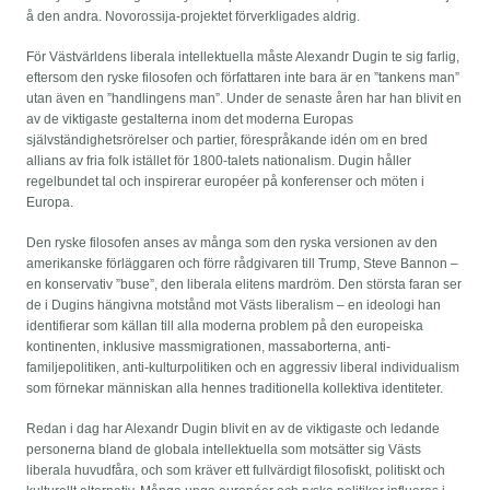
å den andra. Novorossija-projektet förverk­ligades aldrig.
För Västvärldens liberala intellektuella måste Alexandr Dugin te sig farlig,
eftersom den ryske filosofen och författaren inte bara är en ”tankens man”
utan även en ”handlingens man”. Under de senaste åren har han blivit en
av de viktigaste gestalterna inom det moderna Europas
självständighetsrörelser och partier, förespråkande idén om en bred
allians av fria folk istället för 1800-talets nationalism. Dugin håller
regelbundet tal och inspirerar européer på konferenser och möten i
Europa.
Den ryske filosofen anses av många som den ryska versionen av den
amerikanske förläggaren och förre rådgivaren till Trump, Steve Bannon –
en konservativ ”buse”, den liberala elitens mardröm. Den största faran ser
de i Dugins hängivna motstånd mot Västs liberalism – en ideologi han
identifierar som källan till alla moderna problem på den europeiska
kontinenten, inklusive massmigrationen, massaborterna, anti-
familjepolitiken, anti-kulturpolitiken och en aggressiv liberal individualism
som förnekar människan alla hennes traditionella kollektiva identiteter.
Redan i dag har Alexandr Dugin blivit en av de viktigaste och ledande
personerna bland de globala intellektuella som motsätter sig Västs
liberala huvudfåra, och som kräver ett fullvärdigt filosofiskt, politiskt och