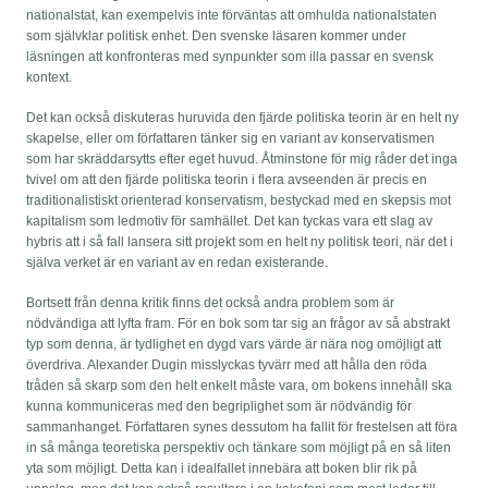
nationalstat, kan exempelvis inte förväntas att omhulda nationalstaten
som självklar politisk enhet. Den svenske läsaren kommer under
läsningen att konfronteras med synpunkter som illa passar en svensk
kontext.
Det kan också diskuteras huruvida den fjärde politiska teorin är en helt ny
skapelse, eller om författaren tänker sig en variant av konservatismen
som har skräddar­sytts efter eget huvud. Åtminstone för mig råder det inga
tvivel om att den fjärde politiska teorin i flera avseenden är precis en
traditionalistiskt orienterad konservatism, bestyckad med en skepsis mot
kapitalism som ledmotiv för samhället. Det kan tyckas vara ett slag av
hybris att i så fall lansera sitt projekt som en helt ny politisk teori, när det i
själva verket är en variant av en redan existerande.
Bortsett från denna kritik finns det också andra problem som är
nödvändiga att lyfta fram. För en bok som tar sig an frågor av så abstrakt
typ som denna, är tydlighet en dygd vars värde är nära nog omöjligt att
överdriva. Alexander Dugin misslyckas tyvärr med att hålla den röda
tråden så skarp som den helt enkelt måste vara, om bokens innehåll ska
kunna kommuniceras med den begriplighet som är nödvändig för
sammanhanget. Författaren synes dessutom ha fallit för frestelsen att föra
in så många teoretiska perspektiv och tänkare som möjligt på en så liten
yta som möjligt. Detta kan i idealfallet innebära att boken blir rik på