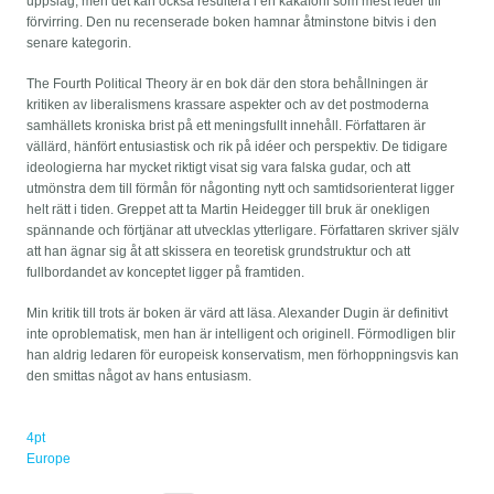
uppslag, men det kan också resultera i en kakafoni som mest leder till
förvirring. Den nu recenserade boken hamnar åtminstone bitvis i den
senare kategorin.
The Fourth Political Theory är en bok där den stora behållningen är
kritiken av liberalismens krassare aspekter och av det postmoderna
samhällets kroniska brist på ett meningsfullt innehåll. Författaren är
vällärd, hänfört entusiastisk och rik på idéer och perspektiv. De tidigare
ideologierna har mycket riktigt visat sig vara falska gudar, och att
utmönstra dem till förmån för någonting nytt och samtidsorienterat ligger
helt rätt i tiden. Greppet att ta Martin Heidegger till bruk är onekligen
spännande och förtjänar att utvecklas ytterligare. Författaren skriver själv
att han ägnar sig åt att skissera en teoretisk grundstruktur och att
fullbordandet av konceptet ligger på framtiden.
Min kritik till trots är boken är värd att läsa. Alexander Dugin är definitivt
inte oproblematisk, men han är intelligent och originell. Förmodligen blir
han aldrig ledaren för europeisk konservatism, men förhoppningsvis kan
den smittas något av hans entusiasm.
4pt
Europe