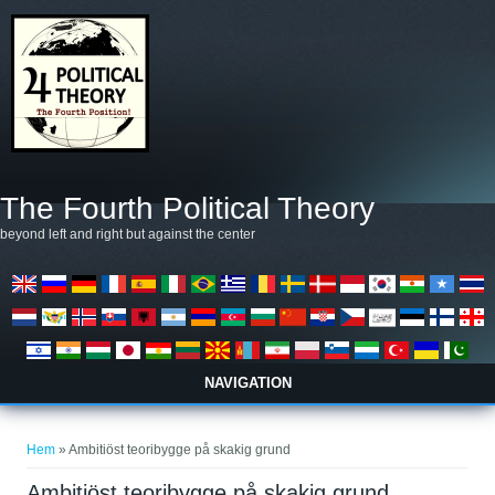
Hoppa till huvudinnehåll
The Fourth Political Theory
beyond left and right but against the center
NAVIGATION
Du är här
Hem
» Ambitiöst teoribygge på skakig grund
Ambitiöst teoribygge på skakig grund