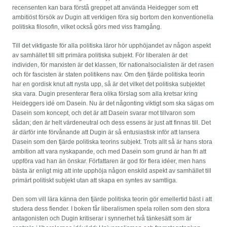
recensenten kan bara förstå greppet att använda Heidegger som ett
ambitiöst försök av Dugin att verkligen föra sig bortom den konventionella
politiska filosofin, vilket också görs med viss framgång.
Till det viktigaste för alla politiska läror hör upphöjandet av någon aspekt
av samhället till sitt primära politiska subjekt. För liberalen är det
individen, för marxisten är det klassen, för national­socialisten är det rasen
och för fascisten är staten politikens nav. Om den fjärde politiska teorin
har en gordisk knut att nysta upp, så är det vilket det politiska subjektet
ska vara. Dugin presenterar flera olika förslag som alla kretsar kring
Heideggers idé om Dasein. Nu är det någonting viktigt som ska sägas om
Dasein som koncept, och det är att Dasein svarar mot tillvaron som
sådan; den är helt värdeneutral och dess essens är just att finnas till. Det
är därför inte förvånande att Dugin är så entusiastisk inför att lansera
Dasein som den fjärde politiska teorins subjekt. Trots allt så är hans stora
ambition att vara nyskapande, och med Dasein som grund är han fri att
uppföra vad han än önskar. Författaren är god för flera idéer, men hans
bästa är enligt mig att inte upphöja någon enskild aspekt av samhället till
primärt politiskt subjekt utan att skapa en syntes av samtliga.
Den som vill lära känna den fjärde politiska teorin gör emellertid bäst i att
studera dess fiender. I boken får liberalismen spela rollen som den stora
antagonisten och Dugin kritiserar i synnerhet två tänkesätt som är