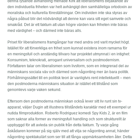
denna lysande avhandling menade Kirk att liberalismens bejakande av
den individuella friheten var helt avhängigt den samhälleliga ortodoxin av
moraliska och kulturella föreställningar. Om individen inte ska styras av
några påbud blir det nödvändigt att denne kan vara sitt eget samvete och
smakråd. Det är ett faktum att utan högre värden kan friheten inte bäras
med värdighet – och därmed inte bäras alls.
Priset för liberalismens framgångar har med andra ord varit mycket högt.
Istället för att förverkliga en frihet som kunnat existera inom ramarna för
en meningsfull och anständig tillvaro har projektet utmynnat i en intighet:
Konsumism, teknokrati, arrogant universalism och postmodernism.
Författaren talar om liberalismen som livsform, som en integrerad del av
människans sociala väv och därmed som någonting mer än bara politik.
Förhållningssättet till en politisk teori är vanligtvis rent intellektuellt – men
den postmoderna människans situation är istället ett tillstånd som
genomlevs varje vaken sekund.
Eftersom den postmoderna människan också lever sitt liv runt sin tv-
apparat, väljer Dugin att illustrera tillståndets karaktär med ett exempel ur
nutida filmproduktion. Roberto Rodriguez komedi Spy Kids 2, är en film
som saknar alla former av meningsfull handling och som strukturellt är
uppbyggd för att avleda sin publik från detta faktum. Ty varje gång
åskådaren kommer på sig själv med att vilja se någonting annat, händer
någonting spektakulärt som ser till att fånga uppmärksamheten åter. Detta