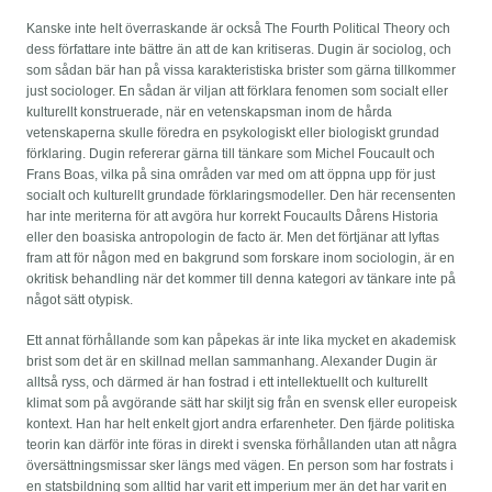
Kanske inte helt överraskande är också The Fourth Political Theory och
dess författare inte bättre än att de kan kritiseras. Dugin är sociolog, och
som sådan bär han på vissa karakteristiska brister som gärna tillkommer
just sociologer. En sådan är viljan att förklara fenomen som socialt eller
kulturellt konstruerade, när en vetenskapsman inom de hårda
vetenskaperna skulle föredra en psykologiskt eller biologiskt grundad
förklaring. Dugin refererar gärna till tänkare som Michel Foucault och
Frans Boas, vilka på sina områden var med om att öppna upp för just
socialt och kulturellt grundade förklaringsmodeller. Den här recensenten
har inte meriterna för att avgöra hur korrekt Foucaults Dårens Historia
eller den boasiska antropologin de facto är. Men det förtjänar att lyftas
fram att för någon med en bakgrund som forskare inom sociologin, är en
okritisk behandling när det kommer till denna kategori av tänkare inte på
något sätt otypisk.
Ett annat förhållande som kan påpekas är inte lika mycket en akademisk
brist som det är en skillnad mellan sammanhang. Alexander Dugin är
alltså ryss, och därmed är han fostrad i ett intellektuellt och kulturellt
klimat som på avgörande sätt har skiljt sig från en svensk eller europeisk
kontext. Han har helt enkelt gjort andra erfarenheter. Den fjärde politiska
teorin kan därför inte föras in direkt i svenska förhållanden utan att några
översättningsmissar sker längs med vägen. En person som har fostrats i
en statsbildning som alltid har varit ett imperium mer än det har varit en