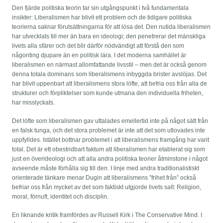
Den fjärde politiska teorin tar sin utgångspunkt i två fundamentala
insikter: Liberalismen har blivit ett problem och de tidigare politiska
teorierna saknar förutsättningarna för att lösa det. Den nutida liberalismen
har utvecklats till mer än bara en ideologi; den penetrerar det mänskliga
livets alla sfärer och det blir därför nödvändigt att förstå den som
någonting djupare än en politisk lära. I det moderna samhället är
liberalismen en närmast allomfattande livsstil – men det är också genom
denna totala dominans som liberalismens inbyggda brister avslöjas. Det
har blivit uppenbart att liberalismens stora löfte, att befria oss från alla de
strukturer och förpliktelser som kunde utmana den individuella friheten,
har misslyckats.
Det löfte som liberalismen gav uttalades emellertid inte på något sätt från
en falsk tunga, och det stora problemet är inte att det som utlovades inte
uppfylldes. Istället bottnar problemet i att liberalismens framgång har varit
total. Det är ett obestridbart faktum att liberalismen har etablerat sig som
just en överideologi och att alla andra politiska teorier åtminstone i något
avseende måste förhålla sig till den. I linje med andra traditionalistiskt
orienterade tänkare menar Dugin att liberalismens ”frihet från” också
befriar oss från mycket av det som faktiskt utgjorde livets salt: Religion,
moral, förnuft, identitet och disciplin.
En liknande kritik framfördes av Russell Kirk i The Conservative Mind. I