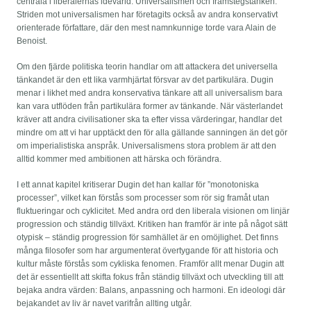
centrala i liberalernas idévärld: Universalismen och framstegstanken.
Striden mot universalismen har företagits också av andra konservativt
orienterade författare, där den mest namnkunnige torde vara Alain de
Benoist.
Om den fjärde politiska teorin handlar om att attackera det universella
tänkandet är den ett lika varmhjärtat försvar av det partikulära. Dugin
menar i likhet med andra konservativa tänkare att all universalism bara
kan vara utflöden från partikulära former av tänkande. När västerlandet
kräver att andra civilisationer ska ta efter vissa värderingar, handlar det
mindre om att vi har upptäckt den för alla gällande sanningen än det gör
om imperialistiska anspråk. Universalismens stora problem är att den
alltid kommer med ambitionen att härska och förändra.
I ett annat kapitel kritiserar Dugin det han kallar för ”monotoniska
processer”, vilket kan förstås som processer som rör sig framåt utan
fluktueringar och cyklicitet. Med andra ord den liberala visionen om linjär
progression och ständig tillväxt. Kritiken han framför är inte på något sätt
otypisk – ständig progression för samhället är en omöjlighet. Det finns
många filosofer som har argumenterat övertygande för att historia och
kultur måste förstås som cykliska fenomen. Framför allt menar Dugin att
det är essentiellt att skifta fokus från ständig tillväxt och utveckling till att
bejaka andra värden: Balans, anpassning och harmoni. En ideologi där
bejakandet av liv är navet varifrån allting utgår.