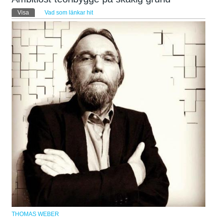
Primära flikar
Visa
(aktiv flik)
Vad som länkar hit
THOMAS WEBER