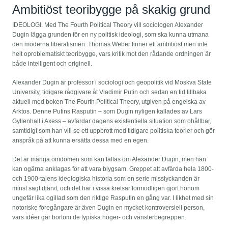
Ambitiöst teoribygge på skakig grund
IDEOLOGI. Med The Fourth Political Theory vill sociologen Alexander
Dugin lägga grunden för en ny politisk ideologi, som ska kunna utmana
den moderna liberalismen. Thomas Weber finner ett ambitiöst men inte
helt oproblematiskt teoribygge, vars kritik mot den rådande ordningen är
både intelligent och originell.
Alexander Dugin är professor i sociologi och geopolitik vid Moskva State
University, tidigare rådgivare åt Vladimir Putin och sedan en tid tillbaka
aktuell med boken The Fourth Political Theory, utgiven på engelska av
Arktos. Denne Putins Rasputin – som Dugin nyligen kallades av Lars
Gyllenhall i Axess – avfärdar dagens existentiella situation som ohållbar,
samtidigt som han vill se ett uppbrott med tidigare politiska teorier och gör
anspråk på att kunna ersätta dessa med en egen.
Det är många omdömen som kan fällas om Alexander Dugin, men han
kan ogärna anklagas för att vara blygsam. Greppet att avfärda hela 1800-
och 1900-talens ideologiska historia som en serie misslyckanden är
minst sagt djärvt, och det har i vissa kretsar förmodligen gjort honom
ungefär lika ogillad som den riktige Rasputin en gång var. I likhet med sin
notoriske föregångare är även Dugin en mycket kontroversiell person,
vars idéer går bortom de typiska höger- och vänsterbegreppen.