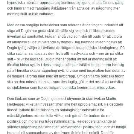
hypnotiska mönster upprepar sig kontinuerligt genom hela filmens gång
och hindrar med framgång åskådaren från att ta del av någonting mer
meningsfullt ur kulturutbudet.
Med dessa sorgliga betraktelser som referens är det ingen underdrift att
säga att Dugin har goda skäl att ställa sig skeptisk till liberalismens
inverkan på samhället. Frågan är då vad som står till buds för att utgöra
ett alternativ till det nuvarande systemet? Jag nämnde inledningsvis att
Dugin tydligt väljer att avfärda de tidigare stora politiska ideologierna. På
olika sätt har samtliga av dem trots allt misslyckats och – om än på olika
sätt – blivit besegrade. Dugin menar därför att det är meningslöst att
försöka blåsa nytt liv i dessa slagna kämpar. Istället koncentrerar han sig
på att försöka skapa någonting nytt, förvisso med inspiration från delar av
de tidigare lärorna men med ett nytt grepp. Om den fjärde politiska teorin
ska ha den minsta chans att vara livsduglig, gäller det också att undvika
de sjukdomar som fick de tidigare politiska teorierna att misslyckas.
Den tänkare som av Dugin ges mest utrymme är utan tvekan Martin
Heidegger, vilket är intressant men inte helt oproblematiskt. Heideggers
filosofi syftade till att skissera en ontologisk grundstruktur för
mänsklighetens existentiella villkor, och går därför bortom de rent
politiska och moraliska frågeställningarna. Heideggers tänkande är
således någonting helt annat än konventionell politisk teori, och att infoga
honom i ett sammanhang av den typen är inte helt enkelt. Den här