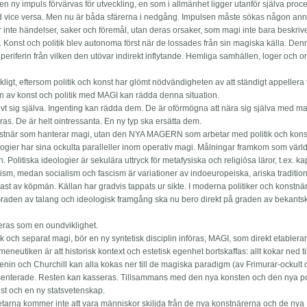
n ny impuls förvärvas för utveckling, en som i allmänhet ligger utanför själva pro
bland vice versa. Men nu är båda sfärerna i nedgång. Impulsen måste sökas någon an
 inte händelser, saker och föremål, utan deras orsaker, som magi inte bara beskriv
ik. Konst och politik blev autonoma först när de lossades från sin magiska källa. Den
ill periferin från vilken den utövar indirekt inflytande. Hemliga samhällen, loger och 
äckligt, eftersom politik och konst har glömt nödvändigheten av att ständigt appellera t
en av konst och politik med MAGI kan rädda denna situation.
evt sig själva. Ingenting kan rädda dem. De är oförmögna att nära sig själva med m
as. De är helt ointressanta. En ny typ ska ersätta dem.
 konstnär som hanterar magi, utan den NYA MAGERN som arbetar med politik och kons
eologier har sina ockulta paralleller inom operativ magi. Målningar framkom som värl
Politiska ideologier är sekulära uttryck för metafysiska och religiösa läror, t.ex. ka
ism, medan socialism och fascism är variationer av indoeuropeiska, ariska traditio
ast av köpmän. Källan har gradvis tappats ur sikte. I moderna politiker och konstnär
r. Graden av talang och ideologisk framgång ska nu bero direkt på graden av bekant
eras som en oundviklighet.
itik och separat magi, bör en ny syntetisk disciplin införas, MAGI, som direkt etablerar
neutiken är att historisk kontext och estetisk egenhet bortskaffas: allt kokar ned ti
enin och Churchill kan alla kokas ner till de magiska paradigm (av Frimurar-ockult
senterade. Resten kan kasseras. Tillsammans med den nya konsten och den nya po
nst och en ny statsvetenskap.
etarna kommer inte att vara människor skiljda från de nya konstnärerna och de nya