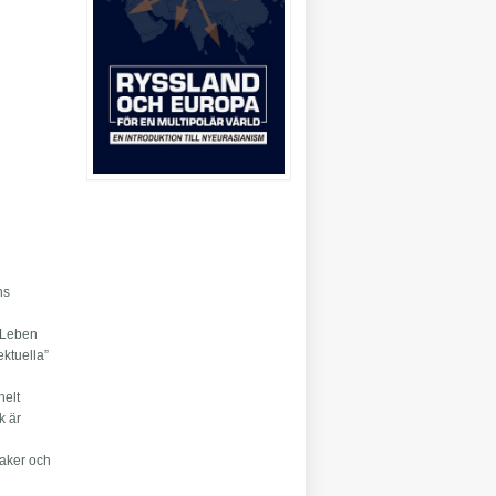
ns
e Leben
ektuella”
helt
k är
saker och