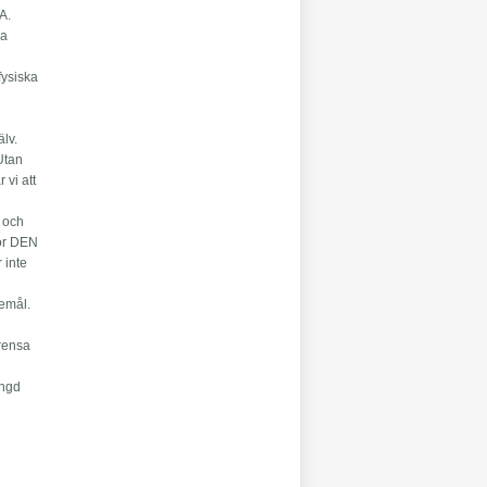
A.
va
fysiska
älv.
Utan
 vi att
 och
för DEN
 inte
remål.
 rensa
ängd