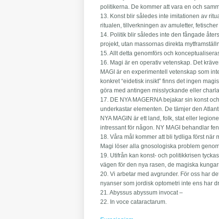
politikerna. De kommer att vara en och sam
13. Konst blir således inte imitationen av ritu
ritualen, tillverkningen av amuletter, fetische
14. Politik blir således inte den fångade åter
projekt, utan massornas direkta mytframställn
15. Allt detta genomförs och konceptualis
16. Magi är en operativ vetenskap. Det kräve
MAGI är en experimentell vetenskap som inte 
konkret “eidetisk insikt” finns det ingen magi
göra med antingen misslyckande eller charlatan
17. DE NYA MAGERNA bejakar sin konst och g
underkastar elementen. De tämjer den Atlan
NYA MAGIN är ett land, folk, stat eller legi
intressant för någon. NY MAGI behandlar f
18. Våra mål kommer att bli tydliga först när m
Magi löser alla gnosologiska problem genom
19. Utifrån kan konst- och politikkrisen tycka
vägen för den nya rasen, de magiska kungar
20. Vi arbetar med avgrunder. För oss har de
nyanser som jordisk optometri inte ens har 
21. Abyssus abyssum invocat –
22. In voce cataractarum.