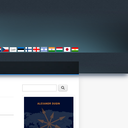
Sökformulär
Sök