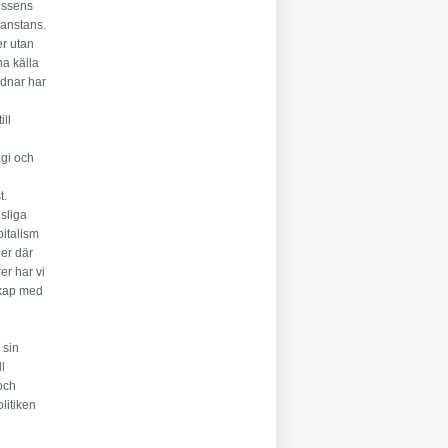
cessens
nanstans.
er utan
na källa
ordnar har
ill
agi och
t.
dsliga
pitalism
ner där
er har vi
skap med
 sin
ll
 och
litiken