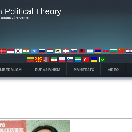
 Political Theory
t against the center
 LIBERALISM
EURASIANISM
MANIFESTO
VIDEO