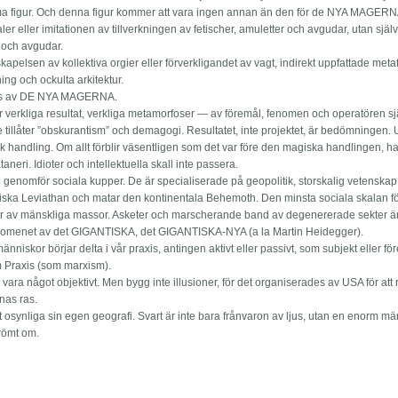
ma figur. Och denna figur kommer att vara ingen annan än den för de NYA MAGERN
aler eller imitationen av tillverkningen av fetischer, amuletter och avgudar, utan själ
r och avgudar.
skapelsen av kollektiva orgier eller förverkligandet av vagt, indirekt uppfattade meta
ing och ockulta arkitektur.
eras av DE NYA MAGERNA.
r verkliga resultat, verkliga metamorfoser — av föremål, fenomen och operatören sj
tillåter ”obskurantism” och demagogi. Resultatet, inte projektet, är bedömningen. 
sk handling. Om allt förblir väsentligen som det var före den magiska handlingen, har
eri. Idioter och intellektuella skall inte passera.
enomför sociala kupper. De är specialiserade på geopolitik, storskalig vetenskap
tiska Leviathan och matar den kontinentala Behemoth. Den minsta sociala skalan 
oner av mänskliga massor. Asketer och marscherande band av degenererade sekter är
enomenet av det GIGANTISKA, det GIGANTISKA-NYA (a la Martin Heidegger).
änniskor börjar delta i vår praxis, antingen aktivt eller passivt, som subjekt eller fö
 Praxis (som marxism).
s vara något objektivt. Men bygg inte illusioner, för det organiserades av USA för att
nas ras.
t osynliga sin egen geografi. Svart är inte bara frånvaron av ljus, utan en enorm m
drömt om.