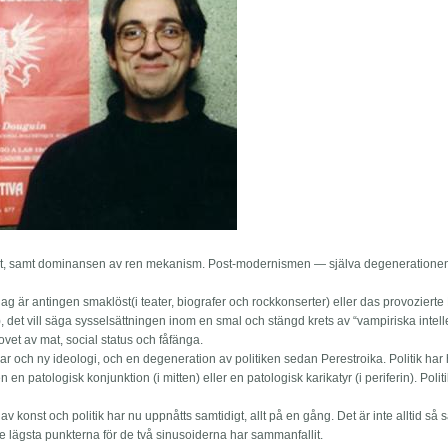
italitet, samt dominansen av ren mekanism. Post-modernismen — själva degeneratione
 idag är antingen smaklöst(i teater, biografer och rockkonserter) eller das provoziert
), det vill säga sysselsättningen inom en smal och stängd krets av “vampiriska intell
hovet av mat, social status och fåfänga.
tankar och ny ideologi, och en degeneration av politiken sedan Perestroika. Politik har 
gen en patologisk konjunktion (i mitten) eller en patologisk karikatyr (i periferin). Politi
v konst och politik har nu uppnåtts samtidigt, allt på en gång. Det är inte alltid så 
 De lägsta punkterna för de två sinusoiderna har sammanfallit.