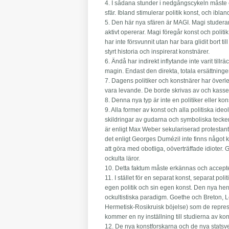
4. I sådana stunder i nedgångscykeln måste e
sfär. Ibland stimulerar politik konst, och i
5. Den här nya sfären är MAGI. Magi studerar
aktivt opererar. Magi föregår konst och polit
har inte försvunnit utan har bara glidit bort t
styrt historia och inspirerat konstnärer.
6. Ändå har indirekt inflytande inte varit tillr
magin. Endast den direkta, totala ersättning
7. Dagens politiker och konstnärer har överl
vara levande. De borde skrivas av och kasser
8. Denna nya typ är inte en politiker eller
9. Alla former av konst och alla politiska id
skildringar av gudarna och symboliska tecken. 
är enligt Max Weber sekulariserad protestant
det enligt Georges Dumézil inte finns något k
att göra med obotliga, oöverträffade idiote
ockulta läror.
10. Detta faktum måste erkännas och accept
11. I stället för en separat konst, separat pol
egen politik och sin egen konst. Den nya herme
ockultistiska paradigm. Goethe och Breton, L
Hermetisk-Rosikruisk böjelse) som de repre
kommer en ny inställning till studierna av ko
12. De nya konstforskarna och de nya statsv