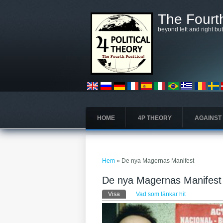
Hoppa till huvudinnehåll
The Fourth
beyond left and right bu
HOME
4P THEORY
AGAINST
Du är här
Hem
» De nya Magernas Manifest
De nya Magernas Manifest
Primära flikar
Visa
(aktiv flik)
Vad som länkar hit