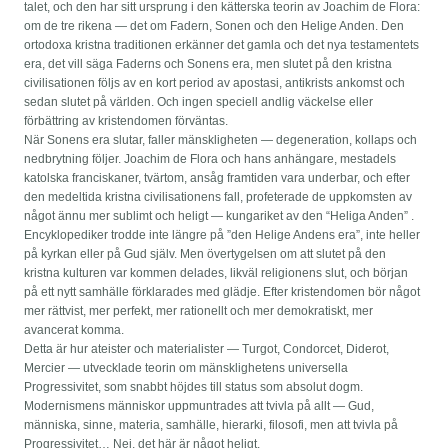
talet, och den har sitt ursprung i den kätterska teorin av Joachim de Flora:
om de tre rikena — det om Fadern, Sonen och den Helige Anden. Den
ortodoxa kristna traditionen erkänner det gamla och det nya testamentets
era, det vill säga Faderns och Sonens era, men slutet på den kristna
civilisationen följs av en kort period av apostasi, antikrists ankomst och
sedan slutet på världen. Och ingen speciell andlig väckelse eller
förbättring av kristendomen förväntas.
När Sonens era slutar, faller mänskligheten — degeneration, kollaps och
nedbrytning följer. Joachim de Flora och hans anhängare, mestadels
katolska franciskaner, tvärtom, ansåg framtiden vara underbar, och efter
den medeltida kristna civilisationens fall, profeterade de uppkomsten av
något ännu mer sublimt och heligt — kungariket av den “Heliga Anden” .
Encyklopediker trodde inte längre på ”den Helige Andens era”, inte heller
på kyrkan eller på Gud själv. Men övertygelsen om att slutet på den
kristna kulturen var kommen delades, likväl religionens slut, och början
på ett nytt samhälle förklarades med glädje. Efter kristendomen bör något
mer rättvist, mer perfekt, mer rationellt och mer demokratiskt, mer
avancerat komma.
Detta är hur ateister och materialister — Turgot, Condorcet, Diderot,
Mercier — utvecklade teorin om mänsklighetens universella
Progressivitet, som snabbt höjdes till status som absolut dogm.
Modernismens människor uppmuntrades att tvivla på allt — Gud,
människa, sinne, materia, samhälle, hierarki, filosofi, men att tvivla på
Progressivitet… Nej, det här är något heligt.