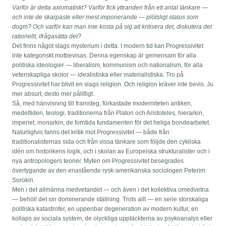
Varför är detta axiomatiskt? Varför fick yttranden från ett antal tänkare —
och inte de skarpaste eller mest imponerande — plötsligt status som
dogm? Och varför kan man inte kosta på sig att kritisera det, diskutera det
rationellt, ifrågasätta det?
Det finns något slags mysterium i detta. I modern tid kan Progressivitet
inte kategoriskt motbevisas. Denna egenskap är gemensam för alla
politiska ideologier — liberalism, kommunism och nationalism, för alla
vetenskapliga skolor — idealistiska eller materialistiska. Tro på
Progressivitet har blivit en slags religion. Och religion kräver inte bevis. Ju
mer absurt, desto mer pålitligt.
Så, med hänvisning till framsteg, förkastade moderniteten antiken,
medeltiden, teologi, traditionerna från Platon och Aristoteles, hierarkin,
imperiet, monarkin, de forntida fundamenten för det heliga bondearbetet.
Naturligtvis fanns det kritik mot Progressivitet — både från
traditionalisternas sida och från vissa tänkare som följde den cykliska
idén om historikens logik, och i skolan av Europeiska strukturalister och i
nya antropologers teorier. Myten om Progressivitet besegrades
övertygande av den enastående rysk-amerikanska sociologen Peterim
Sorokin.
Men i det allmänna medvetandet — och även i det kollektiva omedvetna
— behöll det sin dominerande ställning. Trots allt — en serie storskaliga
politiska katastrofer, en uppenbar degeneration av modern kultur, en
kollaps av sociala system, de olyckliga upptäckterna av psykoanalys eller