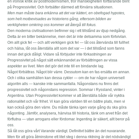
en ironisk kritik av postmodernismen, tror mänskligheten fortfarande blint
på Progressivitet. Och fortsätter därmed att förvärra situationen.
Men man måste bara erkänna att det var kätteri, en obefogad hypotes,
som helt motbevisades av historiens gång, eftersom bilden av
verkligheten omkring oss kommer att återgå till fokus.
Den moderna civilisationen befinner sig i ett tillstånd av djup nedgång.
Detta är en bitter bekännelse, men det är inte detsamma som förtvivlan.
Om allt gick fel — och allt verkligen gick fel — låt oss återvända till fullhet
och hälsa, låt oss återställa allt som det var — i det tillstånd som fanns
innan det gick dåligt. Vidare så förbjuder inte förkastningen av
Progressivitet på något sätt erkännandet av förbättringen av vissa
aspekter av livet. Men det gör det inte till en bindande lag.
Något förbättras. Något blir värre. Dessutom kan en fas ersätta en annan.
Och i olika samhällen kan dessa cykler — om de har någon universell
algoritm alls — kanske inte sammanfalla. Någonstans nu finns det
progressivitet och någonstans regression. Sommar i Ryssland, vinter i
Argentina. Utan Progressivitet kommer vi att återställa både vår nyktra
rationalitet och vår frihet. Vi kan göra världen till en bättre plats, men vi
kan också göra den värre. Du måste tänka igen varje gång du ska göra
någonting. Jämför, analysera, hänvisa till historia, tänk om arvet från det
förflutna — utan arrogans eller fördomar. Ingenting är säkert, allt beror på
oss.
Så låt oss göra vårt Varande värdigt. Definitivt bättre än det nuvarande.
Men för att göra åtminstone ett litet steg i denna riktning är det nödvändigt