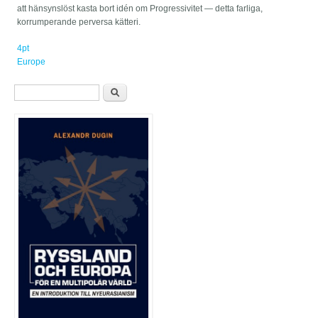
att hänsynslöst kasta bort idén om Progressivitet — detta farliga,
korrumperande perversa kätteri.
4pt
Europe
Sökformulär
Sök