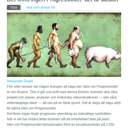
Primära flikar
Visa
(aktiv flik)
Vad som länkar hit
Alexander Dugin
Förr eller senare var någon tvungen att säga det. Idén om Progressivitet
är ren illusion. Tills vi gör oss kvitt med denna fördom, kommer alla våra
projekt och planer, analyser och historiska rekonstruktioner — alla våra
vetenskapliga idéer — att vila på en falsk grund. Det är dags att säga adjö
till själva idén om Progressivitet.
Det finns ingen linjär progressiv utveckling av mänskliga samhällen.
När vi väl har erkänt detta kommer allt att omedelbart falla på plats.
Idén om Progressivitet formulerades först av encyklopedister på 1700-