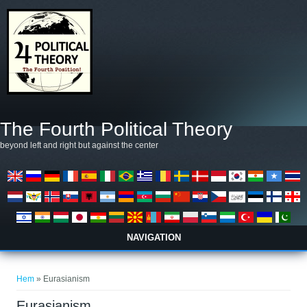
Hoppa till huvudinnehåll
The Fourth Political Theory
beyond left and right but against the center
NAVIGATION
Du är här
Hem
» Eurasianism
Eurasianism