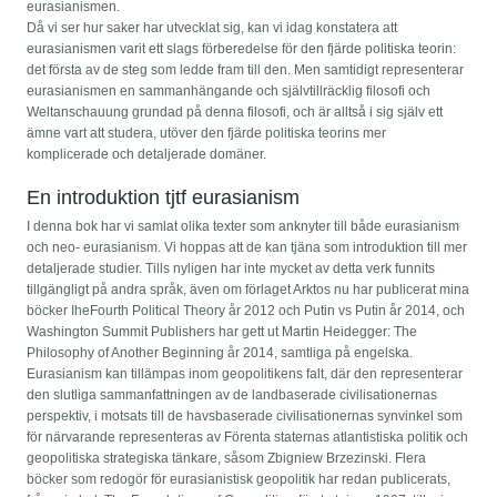
eurasianismen.
Då vi ser hur saker har utvecklat sig, kan vi idag konstatera att
eurasianismen varit ett slags förberedelse för den fjärde politiska teorin:
det första av de steg som ledde fram till den. Men samtidigt representerar
eurasianismen en sammanhängande och självtillräcklig filosofi och
Weltanschauung grundad på denna filosofi, och är alltså i sig själv ett
ämne vart att studera, utöver den fjärde politiska teorins mer
komplicerade och detaljerade domäner.
En introduktion tjtf eurasianism
I denna bok har vi samlat olika texter som anknyter till både eurasianism
och neo- eurasianism. Vi hoppas att de kan tjäna som introduktion till mer
detaljerade studier. Tills nyligen har inte mycket av detta verk funnits
tillgängligt på andra språk, även om förlaget Arktos nu har publicerat mina
böcker IheFourth Political Theory år 2012 och Putin vs Putin år 2014, och
Washington Summit Publishers har gett ut Martin Heidegger: The
Philosophy of Another Beginning år 2014, samtliga på engelska.
Eurasianism kan tillämpas inom geopolitikens falt, där den representerar
den slutliga sammanfattningen av de landbaserade civilisationernas
perspektiv, i motsats till de havsbaserade civilisationernas synvinkel som
för närvarande representeras av Förenta staternas atlantistiska politik och
geopolitiska strategiska tänkare, såsom Zbigniew Brzezinski. Flera
böcker som redogör för eurasianistisk geopolitik har redan publicerats,