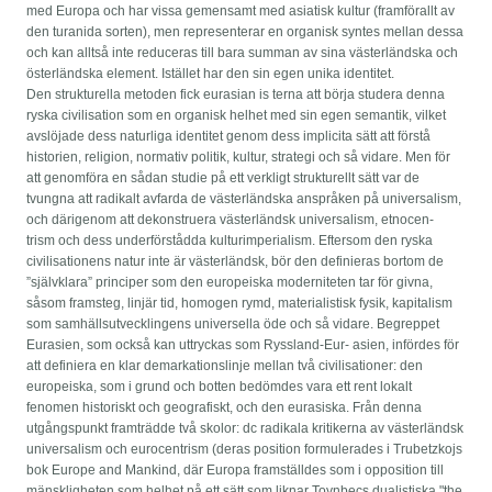
med Europa och har vissa gemensamt med asiatisk kultur (framförallt av
den turanida sorten), men representerar en organisk syntes mellan dessa
och kan alltså inte reduceras till bara summan av sina västerländska och
österländska element. Istället har den sin egen unika identitet.
Den strukturella metoden fick eurasian is terna att börja studera denna
ryska civilisation som en organisk helhet med sin egen semantik, vilket
avslöjade dess naturliga identitet genom dess implicita sätt att förstå
historien, religion, normativ politik, kultur, strategi och så vidare. Men för
att genomföra en sådan studie på ett verkligt strukturellt sätt var de
tvungna att radikalt avfarda de västerländska anspråken på universalism,
och därigenom att dekonstruera västerländsk universalism, etnocen-
trism och dess underförstådda kulturimperialism. Eftersom den ryska
civilisationens natur inte är västerländsk, bör den definieras bortom de
”självklara” principer som den europeiska moderniteten tar för givna,
såsom framsteg, linjär tid, homogen rymd, materialistisk fysik, kapitalism
som samhällsutvecklingens universella öde och så vidare. Begreppet
Eurasien, som också kan uttryckas som Ryssland-Eur- asien, infördes för
att definiera en klar demarkationslinje mellan två civilisationer: den
europeiska, som i grund och botten bedömdes vara ett rent lokalt
fenomen historiskt och geografiskt, och den eurasiska. Från denna
utgångspunkt framträdde två skolor: dc radikala kritikerna av västerländsk
universalism och eurocentrism (deras position formulerades i Trubetzkojs
bok Europe and Mankind, där Europa framställdes som i opposition till
mänskligheten som helhet på ett sätt som liknar Toynbecs dualistiska "the