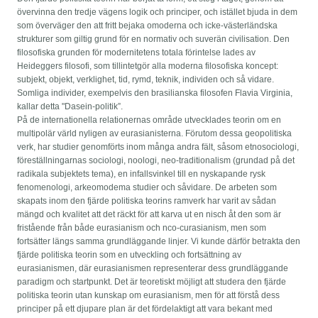
övervinna den tredje vägens logik och principer, och istället bjuda in dem
som överväger den att fritt bejaka omoderna och icke-västerländska
strukturer som giltig grund för en normativ och suverän civilisation. Den
filosofiska grunden för modernitetens totala förintelse lades av
Heideggers filosofi, som tillintetgör alla moderna filosofiska koncept:
subjekt, objekt, verklighet, tid, rymd, teknik, individen och så vidare.
Somliga individer, exempelvis den brasilianska filosofen Flavia Virginia,
kallar detta "Dasein-politik”.
På de internationella relationernas område utvecklades teorin om en
multipolär värld nyligen av eurasianisterna. Förutom dessa geopolitiska
verk, har studier genomförts inom många andra fält, såsom etnosociologi,
föreställningarnas sociologi, noologi, neo-traditionalism (grundad på det
radikala subjektets tema), en infallsvinkel till en nyskapande rysk
fenomenologi, arkeomodema studier och såvidare. De arbeten som
skapats inom den fjärde politiska teorins ramverk har varit av sådan
mängd och kvalitet att det räckt för att karva ut en nisch åt den som är
fristående från både eurasianism och nco-curasianism, men som
fortsätter längs samma grundläggande linjer. Vi kunde därför betrakta den
fjärde politiska teorin som en utveckling och fortsättning av
eurasianismen, där eurasianismen representerar dess grundläggande
paradigm och startpunkt. Det är teoretiskt möjligt att studera den fjärde
politiska teorin utan kunskap om eurasianism, men för att förstå dess
principer på ett djupare plan är det fördelaktigt att vara bekant med