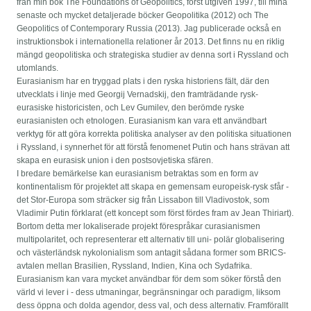
från min bok The Foundations of Geopolitics, först utgiven 1997, till mina
senaste och mycket detaljerade böcker Geopolitika (2012) och The
Geopolitics of Contemporary Russia (2013). Jag publicerade också en
instruktionsbok i internationella relationer år 2013. Det finns nu en riklig
mängd geopolitiska och strategiska studier av denna sort i Ryssland och
utomlands.
Eurasianism har en tryggad plats i den ryska historiens fält, där den
utvecklats i linje med Georgij Vernadskij, den framträdande rysk-
eurasiske historicisten, och Lev Gumilev, den berömde ryske
eurasianisten och etnologen. Eurasianism kan vara ett användbart
verktyg för att göra korrekta politiska analyser av den politiska situationen
i Ryssland, i synnerhet för att förstå fenomenet Putin och hans strävan att
skapa en eurasisk union i den postsovjetiska sfären.
I bredare bemärkelse kan eurasianism betraktas som en form av
kontinentalism för projektet att skapa en gemensam europeisk-rysk sfår -
det Stor-Europa som sträcker sig från Lissabon till Vladivostok, som
Vladimir Putin förklarat (ett koncept som först fördes fram av Jean Thiriart).
Bortom detta mer lokaliserade projekt förespråkar curasianismen
multipolaritet, och representerar ett alternativ till uni- polär globalisering
och västerländsk nykolonialism som antagit sådana former som BRICS-
avtalen mellan Brasilien, Ryssland, Indien, Kina och Sydafrika.
Eurasianism kan vara mycket användbar för dem som söker förstå den
värld vi lever i - dess utmaningar, begränsningar och paradigm, liksom
dess öppna och dolda agendor, dess val, och dess alternativ. Framförallt