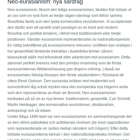
Neo-eurasianism: nya särdrag
Neo-eurasianism, liksom den tidiga eurasianismen, tänktes från början ut
av oss som en rysk form av tredje vägen-ideologi som tillhör samma
filosofiska familj som den tyska konservativa revolutionen. Vi accepterade
den därför som ett särskilt ryskt paradigm av en bred and-modern
filosofisk och politisk tendens, i likhet med traditionalism eller tredje
positionen. Vänster-eurasianism representerades av nadonalbolsjevism.
En viktig bekräftelse på eurasianismens relevans i politiken kan urskiljas i
hur geopolitiskt tänkande betraktas i dualistiska termer, såsom
talassokrati ställs mot tellurokrati eller adanticism mot eurasianism. Detta
stämmer perfekt överens med den primära inramning som de första
eurasianisternas Weltanschauung gav dngens ordning. Likaså var
eurasianisten Nikolaj Alexejev den förste akademikern i Ryssland att
citera René Guénon. Den eurasiska kritiken mot modernitet och
eurocentrism låg också mycket nära den europeiska nya högerns anda
som den representeras av Alain de Benoist. Neo-eurasianismen
berikades på så vis av nya teman: traditionalism, geopolitik, Carl Schmitt,
Martin Heidegger, den konservativa revolutionen, strukturalism,
antropologi och så vidare.
Under tidiga 1990-talet var neo-eurasianismen en sammanhängande del
av den större patriotiska och antiliberala rörelsen (de inom oppositionen
som representerade en syntes mellan vänstern och högern). Efter detta
bildade eurasianisterna kärnan i den nationalbolsjevikiska rörelsen. Det