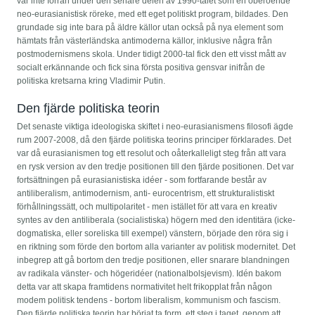
var inte förrän under den senare delen av 1990-talet som en oberoende
neo-eurasianistisk röreke, med ett eget politiskt program, bildades. Den
grundade sig inte bara på äldre källor utan också på nya element som
hämtats från västerländska antimoderna källor, inklusive några från
postmodernismens skola. Under tidigt 2000-tal fick den ett visst mått av
socialt erkännande och fick sina första positiva gensvar inifrån de
politiska kretsarna kring Vladimir Putin.
Den fjärde politiska teorin
Det senaste viktiga ideologiska skiftet i neo-eurasianismens filosofi ägde
rum 2007-2008, då den fjärde politiska teorins principer förklarades. Det
var då eurasianismen tog ett resolut och oåterkalleligt steg från att vara
en rysk version av den tredje positionen till den fjärde positionen. Det var
fortsättningen på eurasianistiska idéer - som fortfarande består av
antiliberalism, antimodernism, anti- eurocentrism, ett strukturalistiskt
förhållningssätt, och multipolaritet - men istället för att vara en kreativ
syntes av den antiliberala (socialistiska) högern med den identitära (icke-
dogmatiska, eller soreliska till exempel) vänstern, började den röra sig i
en riktning som förde den bortom alla varianter av politisk modernitet. Det
inbegrep att gå bortom den tredje positionen, eller snarare blandningen
av radikala vänster- och högeridéer (nationalbolsjevism). Idén bakom
detta var att skapa framtidens normativitet helt frikopplat från någon
modem politisk tendens - bortom liberalism, kommunism och fascism.
Den fjärde politiska teorin har börjat ta form, ett steg i taget, genom att