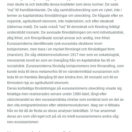
man skulle ta och bekräfta dessa kvaliteter som dess normer. De sade
”nej” till framåtskridande. De såg samhällsutveckling som en cykel, inte i
termer av kapitalistiska föreställningar om utveckling. De frågade efter en
organisk, agrikulturell ekonomi, inte materialism, och efter ideakrati
(idéernas makt). De sade också "nej" till demokrati och föredrog folkligt
understödd monarki. De avvisade föreställningen om rent individualistisk,
ytlig frihet, och förespråkade socialt ansvar och andlig, inre frihet.
Eurasianisterna identifierade rysk-eurasiska strukturer inom
bolsjevismen, men bara i en mycket förvrängd och förvästligad form
(marxism). De såg oktoberrevolutionen 1917 mer som en eskatologisk,
messianisk revolt än som en övergång från en kapitalistisk fas till en
socialistisk. Eurasianisterna förutsåg bolsjevismens inre förvandling, som
kunde leda till dess metamorfos till en vänsterinriktad eurasianism och
leda till en framtida återgång till den kristna tron, till monarki och till en
förmodern typ av agrikulturell ekonomi.
Deras kortsiktiga förväntningar på eurasianismens utveckling visade sig
felaktiga men realiserades senare under 1980-talet, långt efter
utslocknandet av den eurasianistiska rörelse som existerat som en del av
den vita emigrantrörelsen efter oktoberrevolutionen. Idag ser vi tillbaka
från en tid då de flesta av deras analyser bekräftats. Vi har anammat
deras arv som vårt eget och på så vis inlett eurasianismens andra våg:
neo-eurasianismen.