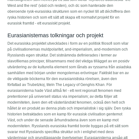
West and the rest’ (väst och resten), och dc som hanterade den
oberoende rysk-eurasiska strukturen som en nyckel till att déchiffrera den
ryska historien och som ett sätt att skapa ett normativt projekt för en
eurasisk framtid - ett eurasiskt projekt.
Eurasianistemas tolkningar och projekt
Det eurasiska projektet utvecklades i form av en politisk filosofi som vilar
på civilisationernas muldpolaritet, and-imperialism, and-modernism och
Rysslands egen struktur. Det sistnämnda definierades i termer av
slavofilemas principer, tillsammans med det vikdga tillägget av en posidv
utvärdering av de kulturella element som lånats av ryssarna från asiadska
samhällen med början under mongolernas erövringar. Faktiskt bar en av
de viktigaste böckerna för den eurasianistiska rörelsen, även den
författad av Trubetzkoj, titeln The Legacy of Genghis Khan. För
eurasianisterna hade Väst alltså fel - ett rent regionalt fenomen med
pretentioner på universell status via imperialism; av detta följer att
moderniteten, även den ett västerländskt fenomen, också den helt och
hållet är en produkt av denna plats och imperialistisk i sig själv. Den ryska
historien betraktades som en kamp för eurasisk civilisation gentemot
Väst, och under de senaste århundradena även som en kamp mot
moderniteten. Rysslands eurasiska framtid borde byggas på ett sätt som
svarar mot Rysslands specifika struktur och i enlighet med dess
värderingar och grundläggande övertygelser. Eurasianisterna ansåg att