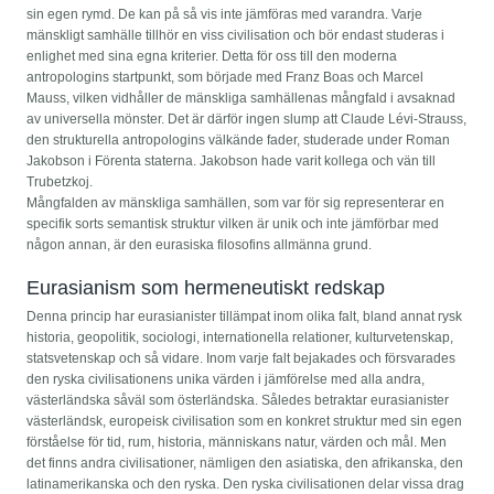
sin egen rymd. De kan på så vis inte jämföras med varandra. Varje
mänskligt samhälle tillhör en viss civilisation och bör endast studeras i
enlighet med sina egna kriterier. Detta för oss till den moderna
antropologins startpunkt, som började med Franz Boas och Marcel
Mauss, vilken vidhåller de mänskliga samhällenas mångfald i avsaknad
av universella mönster. Det är därför ingen slump att Claude Lévi-Strauss,
den strukturella antropologins välkände fader, studerade under Roman
Jakobson i Förenta staterna. Jakobson hade varit kollega och vän till
Trubetzkoj.
Mångfalden av mänskliga samhällen, som var för sig representerar en
specifik sorts semantisk struktur vilken är unik och inte jämförbar med
någon annan, är den eurasiska filosofins allmänna grund.
Eurasianism som hermeneutiskt redskap
Denna princip har eurasianister tillämpat inom olika falt, bland annat rysk
historia, geopolitik, sociologi, internationella relationer, kulturvetenskap,
statsvetenskap och så vidare. Inom varje falt bejakades och försvarades
den ryska civilisationens unika värden i jämförelse med alla andra,
västerländska såväl som österländska. Således betraktar eurasianister
västerländsk, europeisk civilisation som en konkret struktur med sin egen
förståelse för tid, rum, historia, människans natur, värden och mål. Men
det finns andra civilisationer, nämligen den asiatiska, den afrikanska, den
latinamerikanska och den ryska. Den ryska civilisationen delar vissa drag