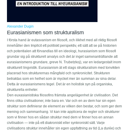
Alexander Dugin
Eurasianismen som strukturalism
I första hand är eutasvanism en filosofi, och ilikhet med all riktig filosofi
innehåller den Impllcit ett politiskt perspektiv, ett sätt att se på historien
och potentialen att förvandlas till en ideologi, hurasianism som filosofi
grundar sig på strukturell arvalys och det är inget samxnanträfiande att
eurasianismens grundare, greve N. Trubetzkoj), var en ledargestalt inom
strukturell lingvistik. Eurasianism ät ett slags strukturalism med tonvikten
placerad hos strukturernas mångfald och synkronicitet. Strukturen
betraktas som en helhet som är mycket mer än summan av sina delar.
Detta är eurasianismens tegel. Det är en holistisk syn på organiska,
strukturella enheter.
Den euxasianistiska filosofins främsta angelägenhet är civilisation. Det
finns olika civilisationer, inte bara en. Var och en av dem har sin egen
struktur som definierar de element av vilken den bestar, och som ger dem
mening och sammanhang. Vi kan inte applicera de regler och strukturer
som vi finner hos en sådan struktur med dem vi finner hos en annan
civilisation — inte på ett diakroniskt eller synkroniskt sätt. Varje
civilisations struktur innehåller sin egen uppfattning av tid (La durée) och