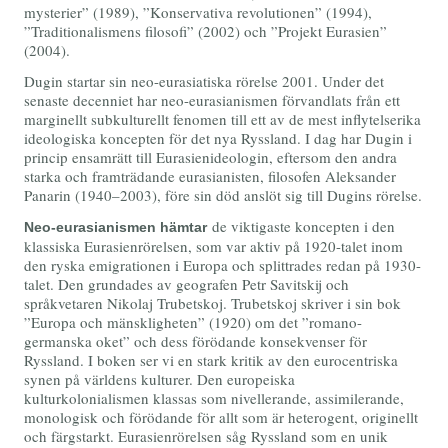
mysterier” (1989), ”Konservativa revolutionen” (1994),
”Traditionalismens filosofi” (2002) och ”Projekt Eurasien”
(2004).
Dugin startar sin neo-eurasiatiska rörelse 2001. Under det
senaste decenniet har neo-eurasianismen förvandlats från ett
marginellt subkulturellt fenomen till ett av de mest inflytelserika
ideologiska koncepten för det nya Ryssland. I dag har Dugin i
princip ensamrätt till Eurasienideologin, eftersom den andra
starka och framträdande eurasianisten, filosofen Aleksander
Panarin (1940–2003), före sin död anslöt sig till Dugins rörelse.
de viktigaste koncepten i den
Neo-eurasianismen hämtar
klassiska Eurasienrörelsen, som var aktiv på 1920-talet inom
den ryska emigrationen i Europa och splittrades redan på 1930-
talet. Den grundades av geografen Petr Savitskij och
språkvetaren Nikolaj Trubetskoj. Trubetskoj skriver i sin bok
”Europa och mänskligheten” (1920) om det ”romano-
germanska oket” och dess förödande konsekvenser för
Ryssland. I boken ser vi en stark kritik av den eurocentriska
synen på världens kulturer. Den europeiska
kulturkolonialismen klassas som nivellerande, assimilerande,
monologisk och förödande för allt som är heterogent, originellt
och färgstarkt. Eurasienrörelsen såg Ryssland som en unik