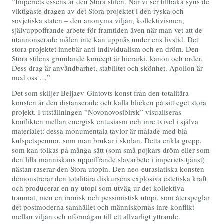
”Imperiets essens är den Stora stilen. När vi ser tillbaka syns de
viktigaste dragen av det Stora projektet i den ryska och
sovjetiska staten – den anonyma viljan, kollektivismen,
självuppoffrande arbete för framtiden även när man vet att de
utannonserade målen inte kan uppnås under ens livstid. Det
stora projektet innebär anti-individualism och en dröm. Den
Stora stilens grundande koncept är hierarki, kanon och order.
Dess drag är användbarhet, stabilitet och skönhet. Apollon är
med oss …”
Det som skiljer Beljaev-Gintovts konst från den totalitära
konsten är den distanserade och kalla blicken på sitt eget stora
projekt. I utställningen ”Novonovosibirsk” visualiseras
konflikten mellan energisk entusiasm och inre tvivel i själva
materialet: dessa monumentala tavlor är målade med blå
kulspetspennor, som man brukar i skolan. Detta enkla grepp,
som kan tolkas på många sätt (som små pojkars dröm eller som
den lilla människans uppoffrande slavarbete i imperiets tjänst)
nästan raserar den Stora utopin. Den neo-eurasiatiska konsten
demonstrerar den totalitära diskursens explosiva estetiska kraft
och producerar en ny utopi som utväg ur det kollektiva
traumat, men en ironisk och pessimistisk utopi, som återspeglar
det postmoderna samhället och människornas inre konflikt
mellan viljan och oförmågan till ett allvarligt yttrande.