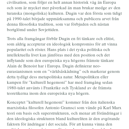
civilisation, som följer en helt annan historisk väg än Europa
och som är mycket mer påverkad än man brukar medge av den
turanska (mongoliska) kulturen. Dugin var den första som tidigt
på 1990-talet började uppmärksamma och publicera arvet från
denna filosofiska tradition, som var förbjuden och nästan
bortglömd under Sovjettiden.
Trots alla framgångar förblir Dugin en fri tänkare och elitist,
som aldrig accepterar en ideologisk kompromiss för att vinna
popularitet och röster. Hans plats i det ryska politiska och
intellektuella livet kan jämföras med den position och det
inflytande som den europeiska nya högerns främste tänkare
Alain de Benoist har i Europa. Dugin definierar neo-
eurasianismen som en ”världsåskådning” och markerar genom
detta tydligt dess metapolitiska natur. Metapolitiken eller
kampen för ”kulturell hegemoni” har med framgång sedan
1980-talet använts i Frankrike och Tyskland av de främsta
teoretikerna inom den europeiska nya högern.
Konceptet ”kulturell hegemoni” kommer från den italienska
marxistiska filosofen Antonio Gramsci som vände på Karl Marx
teori om basis och superstrukturen, och menar att förändringar i
den ideologiska strukturen bland kultureliten är den avgörande
faktorn för ändringar i det sociala. För att kunna vinna den