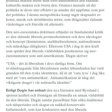
politiska makten måste man först underminera den rådande
kulturella makten och överta den. Gramsci menade att det
politiska är desto mer effektivt ju mindre det uppfattas som just
det politiska. I denna metapolitiska kamp ingår skapandet av
konst, musik och skönlitterära texter, som ifrågasätter rådande
värderingar och föreslår ett alternativ.
Den neo-eurasiatiska doktrinen erbjuder en fundamental kritik
av den rådande liberala postmoderniteten och dess ideologier
och koncept (feminismen, multikulturalismen, nationalismen
och mänskliga rättigheter). Eftersom USA i dag är den kraft
som sprider den liberala världsbilden positionerar sig neo-
eurasianismen som anti-amerikanism. Dugin skriver:
”USA – det är liberalism i dess slutliga form. Om
avståndstagande från liberalismen under århundraden har varit
grunden till den ryska identiteten, då är att ’vara ryss’ i dag lika
med att ’vara antiamerikan’. Antiamerikanism är idag det
viktigaste draget i vår nationella identitet.”
den nya Eurasien med Ryssland i
Enligt Dugin har enbart
spetsen kraften och förmågan att förmedla en annan världsbild
än den liberala. Dugin samlar pusselbitar från olika traditioner
och tidsperioder och skapar en radikal-konservativ
kulturmodell, som kan konkurrera med den liberala