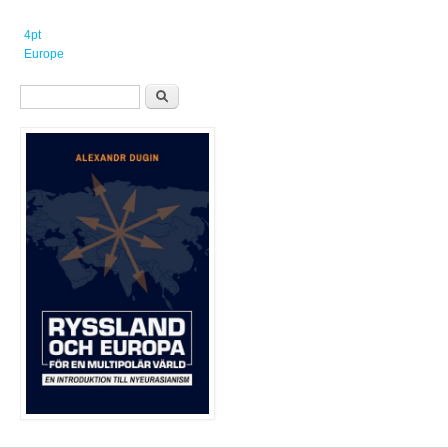
4pt
Europe
Sökformulär
Sök