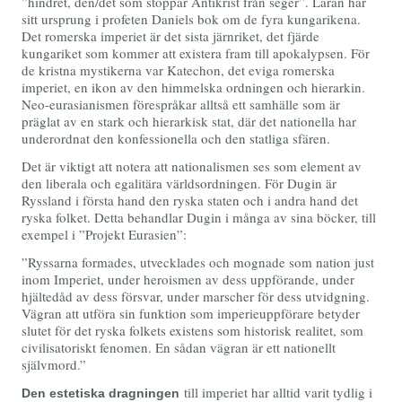
”hindret, den/det som stoppar Antikrist från seger”. Läran har
sitt ursprung i profeten Daniels bok om de fyra kungarikena.
Det romerska imperiet är det sista järnriket, det fjärde
kungariket som kommer att existera fram till apokalypsen. För
de kristna mystikerna var Katechon, det eviga romerska
imperiet, en ikon av den himmelska ordningen och hierarkin.
Neo-eurasianismen förespråkar alltså ett samhälle som är
präglat av en stark och hierarkisk stat, där det nationella har
underordnat den konfessionella och den statliga sfären.
Det är viktigt att notera att nationalismen ses som element av
den liberala och egalitära världsordningen. För Dugin är
Ryssland i första hand den ryska staten och i andra hand det
ryska folket. Detta behandlar Dugin i många av sina böcker, till
exempel i ”Projekt Eurasien”:
”Ryssarna formades, utvecklades och mognade som nation just
inom Imperiet, under heroismen av dess uppförande, under
hjältedåd av dess försvar, under marscher för dess utvidgning.
Vägran att utföra sin funktion som imperieuppförare betyder
slutet för det ryska folkets existens som historisk realitet, som
civilisatoriskt fenomen. En sådan vägran är ett nationellt
självmord.”
till imperiet har alltid varit tydlig i
Den estetiska dragningen