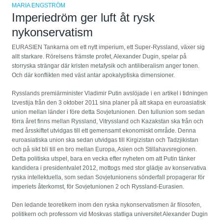
MARIA ENGSTRÖM
Imperiedröm ger luft åt rysk
nykonservatism
EURASIEN Tankarna om ett nytt imperium, ett Super-Ryssland, växer sig
allt starkare. Rörelsens främste profet, Alexander Dugin, spelar på
storryska strängar där kristen metafysik och antiliberalism anger tonen.
Och där konflikten med väst antar apokalyptiska dimensioner.
Rysslands premiärminister Vladimir Putin avslöjade i en artikel i tidningen
Izvestija från den 3 oktober 2011 sina planer på att skapa en euroasiatisk
union mellan länder i före detta Sovjetunionen. Den tullunion som sedan
förra året finns mellan Ryssland, Vitryssland och Kazakstan ska från och
med årsskiftet utvidgas till ett gemensamt ekonomiskt område. Denna
euroasiatiska union ska sedan utvidgas till Kirgizistan och Tadzjikistan
och på sikt bli till en bro mellan Europa, Asien och Stillahavsregionen.
Detta politiska utspel, bara en vecka efter nyheten om att Putin tänker
kandidera i presidentvalet 2012, mottogs med stor glädje av konservativa
ryska intellektuella, som sedan Sovjetunionens sönderfall propagerar för
imperiets återkomst, för Sovjetunionen 2 och Ryssland-Eurasien.
Den ledande teoretikern inom den ryska nykonservatismen är filosofen,
politikern och professorn vid Moskvas statliga universitet Alexander Dugin