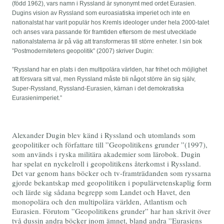
(född 1962), vars namn i Ryssland är synonymt med ordet Eurasien.
Dugins vision av Ryssland som euroasiatiska imperiet och inte en
nationalstat har varit populär hos Kremls ideologer under hela 2000-talet
och anses vara passande för framtiden eftersom de mest utvecklade
nationalstaterna är på väg att transformeras till större enheter. I sin bok
”Postmodernitetens geopolitik” (2007) skriver Dugin:
”Ryssland har en plats i den multipolära världen, har frihet och möjlighet
att försvara sitt val, men Ryssland måste bli något större än sig själv,
Super-Ryssland, Ryssland-Eurasien, kärnan i det demokratiska
Eurasienimperiet.”
Alexander Dugin blev känd i Ryssland och utomlands som
geopolitiker och författare till ”Geopolitikens grunder ”(1997),
som används i ryska militära akademier som lärobok. Dugin
har spelat en nyckelroll i geopolitikens återkomst i Ryssland.
Det var genom hans böcker och tv-framträdanden som ryssarna
gjorde bekantskap med geopolitiken i populärvetenskaplig form
och lärde sig sådana begrepp som Landet och Havet, den
monopolära och den multipolära världen, Atlantism och
Eurasien. Förutom ”Geopolitikens grunder” har han skrivit över
två dussin andra böcker inom ämnet, bland andra ”Eurasiens