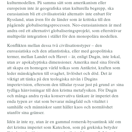
kulturmodellen. På samma sätt som amerikanism eller
europeism inte är geografiska utan kulturella begrepp, ska
eurasianism bli ett civilisatoriskt alternativ inte enbart för
Ryssland, utan även för de länder som är kritiska till den
pågående globaliseringsprocessen. Neo-eurasianismen är med
andra ord ett alternativt globaliseringsprojekt, som eftersträvar
multipolär integration i stället för den monopolära modellen.
Konflikten mellan dessa två civilisationstyper – den
euroasiatiska och den atlantistiska, eller med geopolitiska
termer, mellan Landet och Havet – är, enligt Dugin, inte lokal,
utan av apokalyptiska dimensioner. Amerika med sina försök
att skapa en homogen värld tolkas som Antikrist, kraften som
leder mänskigheten till svaghet, livlöshet och död. Det är
viktigt att tänka på den teologiska nivån i Dugins
imperievision, eftersom den tilltalar ryssar just på grund av sina
tydliga hänvisningar till den kristna metafysiken. För Dugin
och många andra ryska konservativa tänkare är imperiet den
enda typen av stat som bevarar mångfald och vitalitet i
samhälle och människor samt håller kaos och normlöshet
utanför sina gränser.
Idén är inte ny, utan är en gammal romersk-bysantinsk idé om
det kristna imperiet som Katechon, som på grekiska betyder