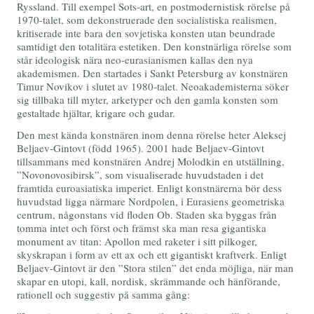
Ryssland. Till exempel Sots-art, en postmodernistisk rörelse på
1970-talet, som dekonstruerade den socialistiska realismen,
kritiserade inte bara den sovjetiska konsten utan beundrade
samtidigt den totalitära estetiken. Den konstnärliga rörelse som
står ideologisk nära neo-eurasianismen kallas den nya
akademismen. Den startades i Sankt Petersburg av konstnären
Timur Novikov i slutet av 1980-talet. Neoakademisterna söker
sig tillbaka till myter, arketyper och den gamla konsten som
gestaltade hjältar, krigare och gudar.
Den mest kända konstnären inom denna rörelse heter Aleksej
Beljaev-Gintovt (född 1965). 2001 hade Beljaev-Gintovt
tillsammans med konstnären Andrej Molodkin en utställning,
”Novonovosibirsk”, som visualiserade huvudstaden i det
framtida euroasiatiska imperiet. Enligt konstnärerna bör dess
huvudstad ligga närmare Nordpolen, i Eurasiens geometriska
centrum, någonstans vid floden Ob. Staden ska byggas från
tomma intet och först och främst ska man resa gigantiska
monument av titan: Apollon med raketer i sitt pilkoger,
skyskrapan i form av ett ax och ett gigantiskt kraftverk. Enligt
Beljaev-Gintovt är den ”Stora stilen” det enda möjliga, när man
skapar en utopi, kall, nordisk, skrämmande och hänförande,
rationell och suggestiv på samma gång: