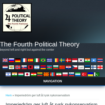
Hoppa till huvudinnehåll
The Fourth Political Theory
beyond left and right but against the center
NAVIGATION
Du är här
Hem
» Imperiedröm ger luft åt rysk nykonservatism
Imperiedröm ger luft åt rysk nykonservatism