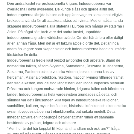
Den andra kastet var professionella krigare. Indoeuropéerna var
överlägsna i detta avseende. De kunde slåss och gjorde alltid det.
Indoeuropéerna tämjde hästen och uppfann vagnen som de naturligtvis
brukade använda för att attackera, slåss och vinna. Med en sådan anda
skapade indoeuropéerna alla staterna i Europa och många av staterna i
Asien. På något sätt, tack vare det andra kastet, uppnådde
indoeuropéerna gradvis världsherravälde. Om det här är bra eller dåligt
är en annan fråga. Men det är ett faktum att de gjorde det. Det är inga
andra än krigare som skapar stater, och indoeuropéerna hade en utmärkt
förståelse för detta.
Indoeuropéernas tredje kast bestod av bönder och arbetare. Bland de
nomadiska folken, såsom Skyterna, Sarmaterna, Jaszarna, Kushanerna,
Sakaerna, Partierna och de vediska Arierna, bestod denna kast av
herdsmän. Materialproduktion, rikedom, mat och kvinnor tillhörde främst
den tredje kasten, dvs. de stod längst ner i den indoeuropeiska hierarkin.
Prästerna och kungen motsvarade himlen, krigarna luften och bönderna
landet. Indoeuropéernas hela värdesystem grundades på detta, och
sålunda var det i årtusenden. Alla typer av indoeuropeiska religioner,
samhällen, kulturer, myter, berättelser, historiska krönikor och ekonomiska
system byggdes på denna trefunktionella, patriarkala modell. Detta
innebär att vara en indoeuropé betyder att man tillhör ett samhälle
bestående av präster, krigare och arbetare.
“Men hur är det här kopplat till köpmän, handlare och ockrare?”, frågar