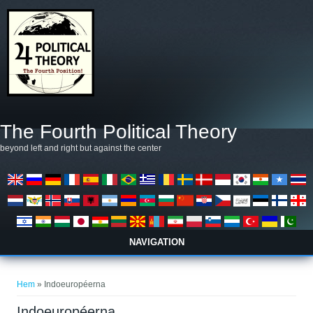
Hoppa till huvudinnehåll
The Fourth Political Theory
beyond left and right but against the center
NAVIGATION
Du är här
Hem
» Indoeuropéerna
Indoeuropéerna