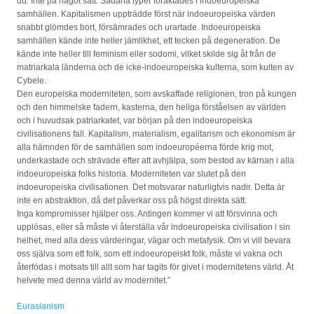
du. Inte på något sätt. Sådana typer föraktades i indoeuropeiska
samhällen. Kapitalismen uppträdde först när indoeuropeiska värden
snabbt glömdes bort, försämrades och urartade. Indoeuropeiska
samhällen kände inte heller jämlikhet, ett tecken på degeneration. De
kände inte heller till feminism eller sodomi, vilket skilde sig åt från de
matriarkala länderna och de icke-indoeuropeiska kulterna, som kulten av
Cybele.
Den europeiska moderniteten, som avskaffade religionen, tron ​​på kungen
och den himmelske fadern, kasterna, den heliga förståelsen av världen
och i huvudsak patriarkatet, var början på den indoeuropeiska
civilisationens fall. Kapitalism, materialism, egalitarism och ekonomism är
alla hämnden för de samhällen som indoeuropéerna förde krig mot,
underkastade och strävade efter att avhjälpa, som bestod av kärnan i alla
indoeuropeiska folks historia. Moderniteten var slutet på den
indoeuropeiska civilisationen. Det motsvarar naturligtvis nadir. Detta är
inte en abstraktion, då det påverkar oss på högst direkta sätt.
Inga kompromisser hjälper oss. Antingen kommer vi att försvinna och
upplösas, eller så måste vi återställa vår indoeuropeiska civilisation i sin
helhet, med alla dess värderingar, vägar och metafysik. Om vi vill bevara
oss själva som ett folk, som ett indoeuropeiskt folk, måste vi vakna och
återfödas i motsats till allt som har tagits för givet i modernitetens värld. Åt
helvete med denna värld av modernitet.”
Eurasianism