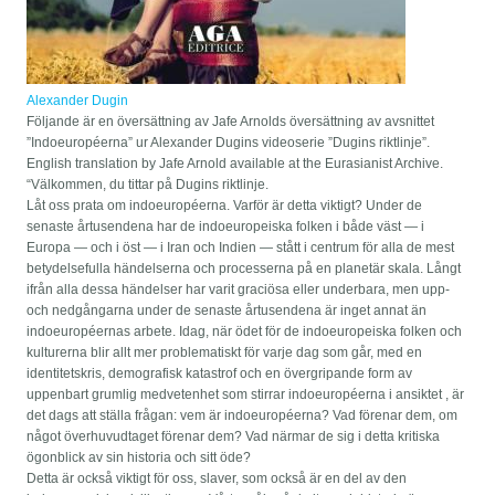
Alexander Dugin
Följande är en översättning av Jafe Arnolds översättning av avsnittet
”Indoeuropéerna” ur Alexander Dugins videoserie ”Dugins riktlinje”.
English translation by Jafe Arnold available at the Eurasianist Archive.
“Välkommen, du tittar på Dugins riktlinje.
Låt oss prata om indoeuropéerna. Varför är detta viktigt? Under de
senaste årtusendena har de indoeuropeiska folken i både väst — i
Europa — och i öst — i Iran och Indien — stått i centrum för alla de mest
betydelsefulla händelserna och processerna på en planetär skala. Långt
ifrån alla dessa händelser har varit graciösa eller underbara, men upp-
och nedgångarna under de senaste årtusendena är inget annat än
indoeuropéernas arbete. Idag, när ödet för de indoeuropeiska folken och
kulturerna blir allt mer problematiskt för varje dag som går, med en
identitetskris, demografisk katastrof och en övergripande form av
uppenbart grumlig medvetenhet som stirrar indoeuropéerna i ansiktet , är
det dags att ställa frågan: vem är indoeuropéerna? Vad förenar dem, om
något överhuvudtaget förenar dem? Vad närmar de sig i detta kritiska
ögonblick av sin historia och sitt öde?
Detta är också viktigt för oss, slaver, som också är en del av den