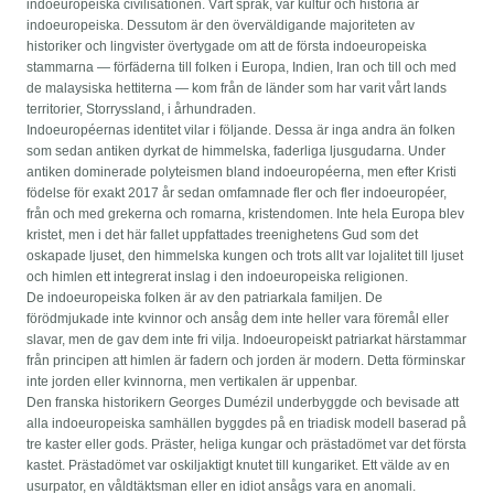
indoeuropeiska civilisationen. Vårt språk, vår kultur och historia är
indoeuropeiska. Dessutom är den överväldigande majoriteten av
historiker och lingvister övertygade om att de första indoeuropeiska
stammarna — förfäderna till folken i Europa, Indien, Iran och till och med
de malaysiska hettiterna — kom från de länder som har varit vårt lands
territorier, Storryssland, i århundraden.
Indoeuropéernas identitet vilar i följande. Dessa är inga andra än folken
som sedan antiken dyrkat de himmelska, faderliga ljusgudarna. Under
antiken dominerade polyteismen bland indoeuropéerna, men efter Kristi
födelse för exakt 2017 år sedan omfamnade fler och fler indoeuropéer,
från och med grekerna och romarna, kristendomen. Inte hela Europa blev
kristet, men i det här fallet uppfattades treenighetens Gud som det
oskapade ljuset, den himmelska kungen och trots allt var lojalitet till ljuset
och himlen ett integrerat inslag i den indoeuropeiska religionen.
De indoeuropeiska folken är av den patriarkala familjen. De
förödmjukade inte kvinnor och ansåg dem inte heller vara föremål eller
slavar, men de gav dem inte fri vilja. Indoeuropeiskt patriarkat härstammar
från principen att himlen är fadern och jorden är modern. Detta förminskar
inte jorden eller kvinnorna, men vertikalen är uppenbar.
Den franska historikern Georges Dumézil underbyggde och bevisade att
alla indoeuropeiska samhällen byggdes på en triadisk modell baserad på
tre kaster eller gods. Präster, heliga kungar och prästadömet var det första
kastet. Prästadömet var oskiljaktigt knutet till kungariket. Ett välde av en
usurpator, en våldtäktsman eller en idiot ansågs vara en anomali.