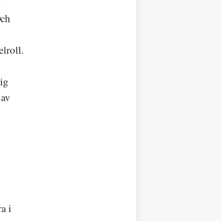
n
Och
lroll.
sig
 av
a i