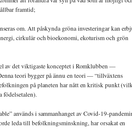
llbar framtid;
anseras om. Att påskynda gröna investeringar kan erb
nergi, cirkulär och bioekonomi, ekoturism och grön
del av det viktigaste konceptet i Romklubben —
enna teori bygger på ännu en teori — “tillväxtens
efolkningen på planeten har nått en kritisk punkt (vil
 födelsetalen).
inable” används i sammanhanget av Covid-19-pandemi
orde leda till befolkningsminskning, har orsakat en