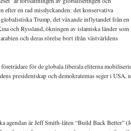
et” är fortsättningen av globaliseringen och
n efter en rad misslyckanden: det konservativa
-globalistiska Trump, det växande inflytandet från en
Kina och Ryssland, ökningen av islamiska länder som
iarabien och deras rörelse bort ifrån västvärldens
öreträdare för de globala liberala eliterna mobiliseri
Bidens presidentskap och demokraternas seger i USA, 
ka agendan är Jeff Smith-låten “Build Back Better” (