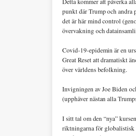
Detta kommer att påverka alla
punkt där Trump och andra p
det är här mind control (gen
övervakning och datainsamlin
Covid-19-epidemin är en ursä
Great Reset att dramatiskt änd
över världens befolkning.
Invigningen av Joe Biden oc
(upphäver nästan alla Trumps
I sitt tal om den “nya” kurse
riktningarna för globalistisk