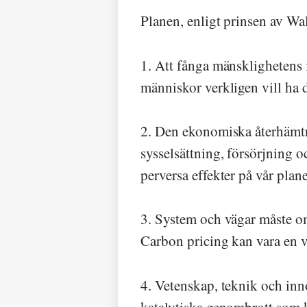
Planen, enligt prinsen av Wal
1. Att fånga mänsklighetens 
människor verkligen vill ha d
2. Den ekonomiska återhämtn
sysselsättning, försörjning o
perversa effekter på vår plan
3. S
y
stem och vägar måste om
Carbon pricing kan vara en v
4. Vetenskap, teknik och inn
katalytiska genombrott som 