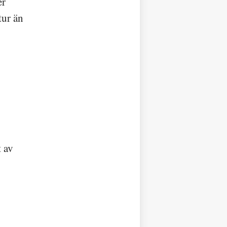
er
tur än
t av