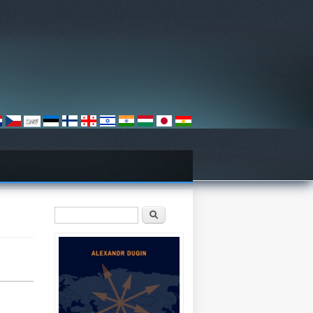
Sökformulär
Sök