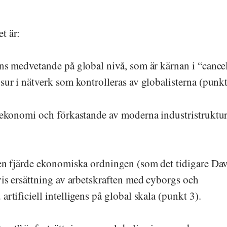
t är:
ns medvetande på global nivå, som är kärnan i “cance
sur i nätverk som kontrolleras av globalisterna (punkt
 ekonomi och förkastande av moderna industristruktu
en fjärde ekonomiska ordningen (som det tidigare Da
vis ersättning av arbetskraften med cyborgs och
rtificiell intelligens på global skala (punkt 3).