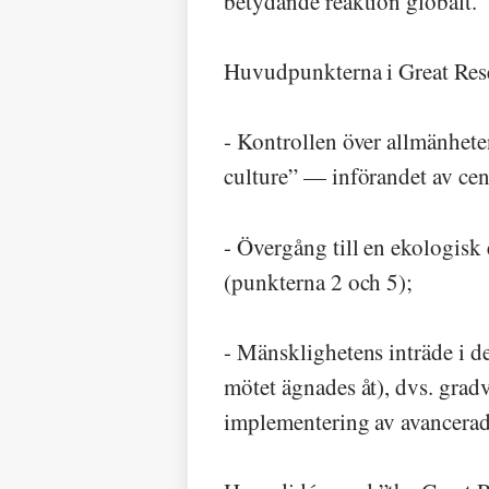
betydande reaktion globalt.
Huvudpunkterna i Great Rese
- Kontrollen över allmänhete
culture” — införandet av cen
- Övergång till en ekologisk
(punkterna 2 och 5);
- Mänsklighetens inträde i d
mötet ägnades åt), dvs. grad
implementering av avancerad a