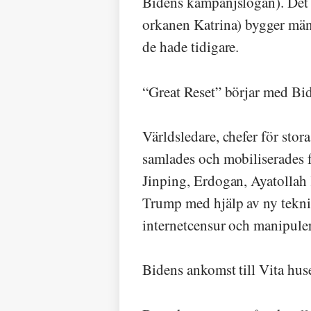
Bidens kampanjslogan). Det b
orkanen Katrina) bygger männ
de hade tidigare.
“Great Reset” börjar med Bid
Världsledare, chefer för sto
samlades och mobiliserades 
Jinping, Erdogan, Ayatollah 
Trump med hjälp av ny teknik
internetcensur och manipuler
Bidens ankomst till Vita huset