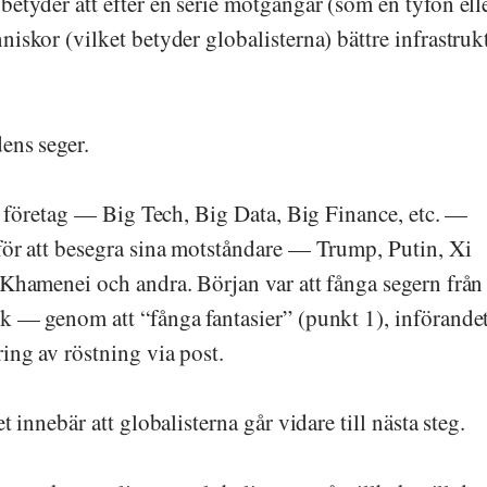
etyder att efter en serie motgångar (som en tyfon ell
iskor (vilket betyder globalisterna) bättre infrastruk
ens seger.
ra företag — Big Tech, Big Data, Big Finance, etc. —
för att besegra sina motståndare — Trump, Putin, Xi
Khamenei och andra. Början var att fånga segern från
 — genom att “fånga fantasier” (punkt 1), införande
ing av röstning via post.
 innebär att globalisterna går vidare till nästa steg.