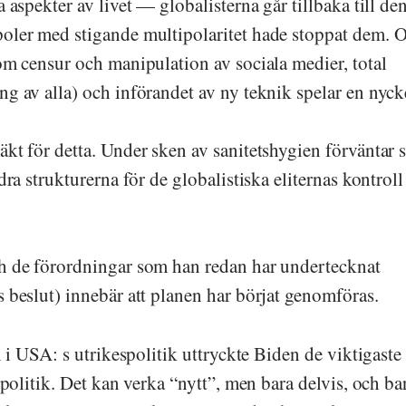
 aspekter av livet — globalisterna går tillbaka till de
oler med stigande multipolaritet hade stoppat dem. 
om censur och manipulation av sociala medier, total
g av alla) och införandet av ny teknik spelar en nycke
kt för detta. Under sken av sanitetshygien förväntar 
ra strukturerna för de globalistiska eliternas kontroll
h de förordningar som han redan har undertecknat
 beslut) innebär att planen har börjat genomföras.
n i USA: s utrikespolitik uttryckte Biden de viktigaste
 politik. Det kan verka “nytt”, men bara delvis, och bar