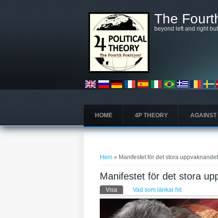
Hoppa till huvudinnehåll
The Fourth
beyond left and right bu
HOME
4P THEORY
AGAINST
Du är här
Hem
» Manifestet för det stora uppvaknandet
Manifestet för det stora u
Primära flikar
Visa
(aktiv flik)
Vad som länkar hit