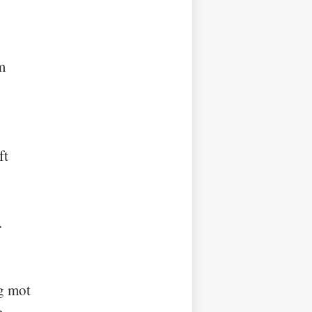
m
ft
.
äg mot
h