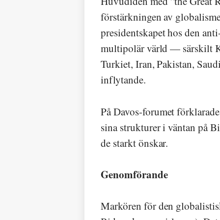
Huvudidén med ”the Great Res
förstärkningen av globalisme
presidentskapet hos den anti
multipolär värld — särskilt 
Turkiet, Iran, Pakistan, Saud
inflytande.
På Davos-forumet förklarade f
sina strukturer i väntan på 
de starkt önskar.
Genomförande
Markören för den globalistis