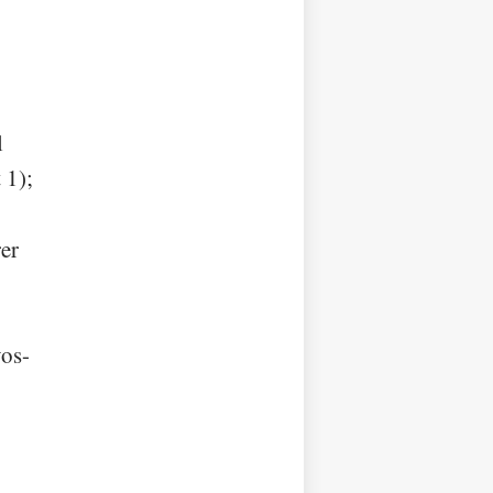
l
 1);
rer
vos-