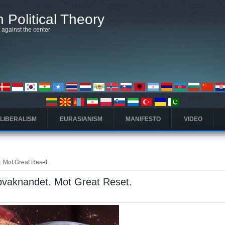
 Political Theory
t against the center
 LIBERALISM
EURASIANISM
MANIFESTO
VIDEO
. Mot Great Reset.
ppvaknandet. Mot Great Reset.