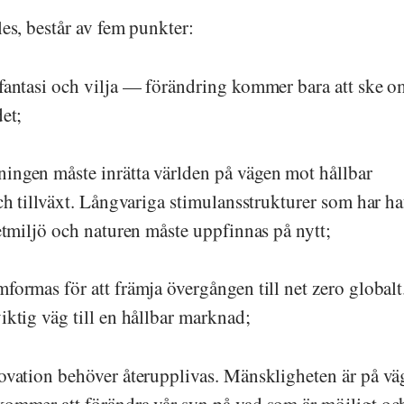
es, består av fem punkter:
fantasi och vilja — förändring kommer bara att ske o
et;
ingen måste inrätta världen på vägen mot hållbar
ch tillväxt. Långvariga stimulansstrukturer som har ha
etmiljö och naturen måste uppfinnas på nytt;
formas för att främja övergången till net zero globalt
iktig väg till en hållbar marknad;
ovation behöver återupplivas. Mänskligheten är på v
kommer att förändra vår syn på vad som är möjligt oc