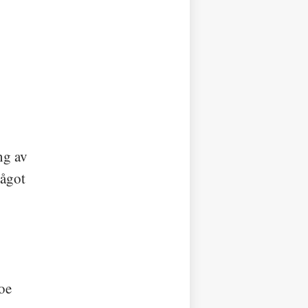
ng av
något
Joe