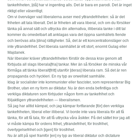
tankefriheten, [då] har vi ingenting alls. Det är bara en parodi. Det är inget
riktigt eller väsentligt.
Om vi överväger vad liberalerna avser med yttrandefriheten: så är det
friheten att tala liberalt. Det är friheten att vara liberal, och om du försöker
tänka på annat sätt och uttrycka din alternativa, illiberala tanke i ditt tal
kommer du omedelbart att anklagas vara det öppna samhällets fiende
och berövas alla [dina] rättigheter. Så, det är ett koncentrationsläger och
inte yttrandefrihet. Det liberala samhället är ett stort, enormt Gulag eller
Majdanek.
När liberaler kräver yttrandefriheten förstör de dessa krav genom att
förbjuda all slags liberala[fria] tankar. Mer än så försöker de minska vår
förmåga att tänka liberalt[fritt] utanför [deras] liberala ram. Så det är ren
propaganda och hyckleri. En ny typ av orwellskt samhälle.
Idag är socialister inte kommunister eller fascister, som representerar Big
Brother, utan en ny form av diktatur. Nu är den enda befintliga och
verkliga diktaturen som förbjuder någon form av tankefrihet och
följaktligen yttrandefriheten — liberalismen.
Så jag har alltid kämpat, och jag kämpar fortfarande [för] den verkliga
tankefriheten, liberal eller illiberal. Vi borde inte vara liberala för att få
tänka, för att få tala, för att få uttrycka våra åsikter. På det sättet tror jag att
vi måste kämpa för ordens frihet, yttrandefrihet, för trosfrihet,
övertygelsefrihet och [igen] för trosfrihet.
Nu är allt på spel framför [en] ny typ av liberal diktatur och dictature