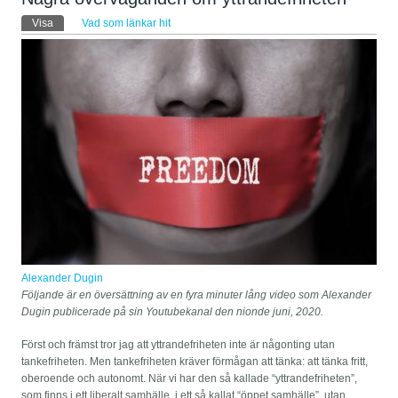
Primära flikar
Visa
(aktiv flik)
Vad som länkar hit
Alexander Dugin
Följande är en översättning av en fyra minuter lång video som Alexander
Dugin publicerade på sin Youtubekanal den nionde juni, 2020.
Först och främst tror jag att yttrandefriheten inte är någonting utan
tankefriheten. Men tankefriheten kräver förmågan att tänka: att tänka fritt,
oberoende och autonomt. När vi har den så kallade “yttrandefriheten”,
som finns i ett liberalt samhälle, i ett så kallat “öppet samhälle”, utan