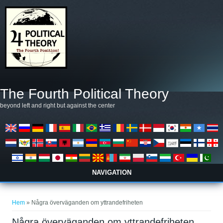
Hoppa till huvudinnehåll
The Fourth Political Theory
beyond left and right but against the center
NAVIGATION
Du är här
Hem
» Några överväganden om yttrandefriheten
Några överväganden om yttrandefriheten