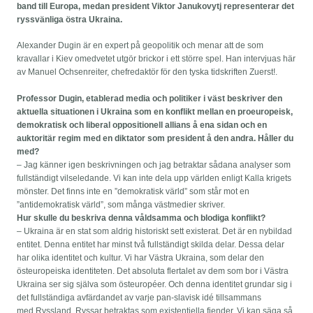
band till Europa, medan president Viktor Janukovytj representerar det
ryssvänliga östra Ukraina.
Alexander Dugin är en expert på geopolitik och menar att de som
kravallar i Kiev omedvetet utgör brickor i ett större spel. Han intervjuas här
av Manuel Ochsenreiter, chefredaktör för den tyska tidskriften Zuerst!.
Professor Dugin, etablerad media och politiker i väst beskriver den
aktuella situationen i Ukraina som en konflikt mellan en proeuropeisk,
demokratisk och liberal oppositionell allians å ena sidan och en
auktoritär
regim med en diktator som president å den andra. Håller du
med?
– Jag känner igen beskrivningen och jag betraktar sådana analyser som
fullständigt vilseledande. Vi kan inte dela upp världen enligt Kalla krigets
mönster. Det finns inte en ”demokratisk värld” som står mot en
”antidemokratisk värld”, som många västmedier skriver.
Hur skulle du beskriva denna våldsamma och blodiga konflikt?
– Ukraina är en stat som aldrig historiskt sett existerat. Det är en nybildad
entitet. Denna entitet har minst två fullständigt skilda delar. Dessa delar
har olika identitet och kultur. Vi har Västra Ukraina, som delar den
östeuropeiska identiteten. Det absoluta flertalet av dem som bor i Västra
Ukraina ser sig själva som östeuropéer. Och denna identitet grundar sig i
det fullständiga avfärdandet av varje pan-slavisk idé tillsammans
med Ryssland. Ryssar betraktas som existentiella fiender. Vi kan säga så