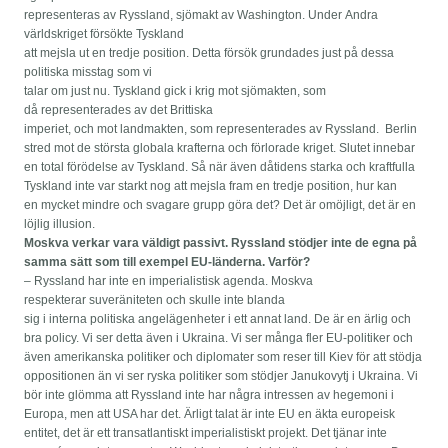
representeras av Ryssland, sjömakt av Washington. Under Andra
världskriget försökte Tyskland
att mejsla ut en tredje position. Detta försök grundades just på dessa
politiska misstag som vi
talar om just nu. Tyskland gick i krig mot sjömakten, som
då representerades av det Brittiska
imperiet, och mot landmakten, som representerades av Ryssland. Berlin
stred mot de största globala krafterna och förlorade kriget. Slutet innebar
en total förödelse av Tyskland. Så när även dåtidens starka och kraftfulla
Tyskland inte var starkt nog att mejsla fram en tredje position, hur kan
en mycket mindre och svagare grupp göra det? Det är omöjligt, det är en
löjlig illusion.
Moskva verkar vara väldigt passivt. Ryssland stödjer inte de egna på
samma sätt som till exempel EU-länderna.
Varför?
– Ryssland har inte en imperialistisk agenda. Moskva
respekterar suveräniteten och skulle inte blanda
sig i interna politiska angelägenheter i ett annat land. De är en ärlig och
bra policy. Vi ser detta även i Ukraina. Vi ser många fler EU-politiker och
även amerikanska politiker och diplomater som reser till Kiev för att stödja
oppositionen än vi ser ryska politiker som stödjer Janukovytj i Ukraina. Vi
bör inte glömma att Ryssland inte har några intressen av hegemoni i
Europa, men att USA har det. Ärligt talat är inte EU en äkta europeisk
entitet, det är ett transatlantiskt imperialistiskt projekt. Det tjänar inte