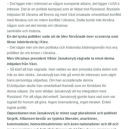
– Det ligger inte i intresset av någon europeisk allians, det ligger i USA:s
intresse. Det är en politisk kampanj som är riktad mot Ryssland. Bryssels
inbjudan till Ukraina att förena sig med Väst orsakade omedelbart konflikt
med Moskva och en intern konflikt i Ukraina. Detta borde inte förvåna
någon som vet det minsta om Ukrainas
samhälle och historia.
En del tyska politiker sade att de blev förvånade över scenerna som
liknar inbördeskrig i Kiev.
– Det säger mer om den politiska och historiska bildningsnivån hos era
politiker än om krisen i Ukraina…
Men Ukrainas president Viktor Janukovytj vägrade ta emot denna
inbjudan från Väst.
– Så klart att han vägrade. Han valdes av den proryska östra delen och
inte av den västra. Janukovytj kan inte gå emot de intressen som utgör
hans personliga väljarbas. Om han accepterade denna
EUinbjudan skulle han omedelbart framstå som en förrädare för
dessa väljare. De som stödjer Janukovytj vill ha integration med
Ryssland. För att säga det enkelt: Janukovytj gjorde bara vad som var
logiskt för honom att göra. Ingen överraskning, inget mirakel. Enkel
logisk politik.
Oppositionen mot Janukovytj är minst sagt pluralistisk och politiskt
färgrik. Alliansen består av typiska liberaler,
anarkister,
kommunister, homorättsaktivister och även nationalister och till och