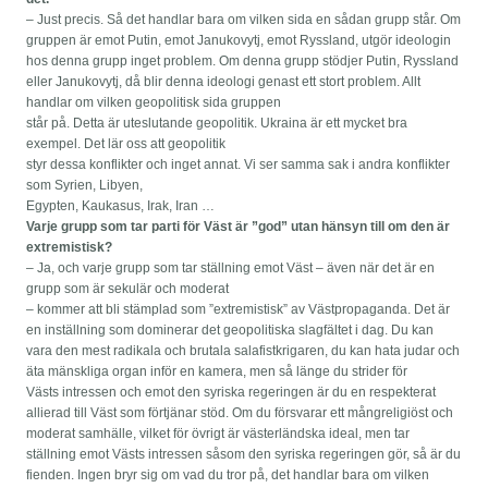
– Just precis. Så det handlar bara om vilken sida en sådan grupp står. Om
gruppen är emot Putin, emot Janukovytj, emot Ryssland, utgör ideologin
hos denna grupp inget problem. Om denna grupp stödjer Putin, Ryssland
eller Janukovytj, då blir denna ideologi genast ett stort problem. Allt
handlar om vilken geopolitisk sida gruppen
står på. Detta är uteslutande geopolitik. Ukraina är ett mycket bra
exempel. Det lär oss att geopolitik
styr dessa konflikter och inget annat. Vi ser samma sak i andra konflikter
som Syrien, Libyen,
Egypten, Kaukasus, Irak, Iran …
Varje grupp som tar parti för Väst är ”god” utan hänsyn till om den är
extremistisk?
– Ja, och varje grupp som tar ställning emot Väst – även när det är en
grupp som är sekulär och moderat
– kommer att bli stämplad som ”extremistisk” av Västpropaganda. Det är
en inställning som dominerar det geopolitiska slagfältet i dag. Du kan
vara den mest radikala och brutala salafistkrigaren, du kan hata judar och
äta mänskliga organ inför en kamera, men så länge du strider för
Västs intressen och emot den syriska regeringen är du en respekterat
allierad till Väst som förtjänar stöd. Om du försvarar ett mångreligiöst och
moderat samhälle, vilket för övrigt är västerländska ideal, men tar
ställning emot Västs intressen såsom den syriska regeringen gör, så är du
fienden. Ingen bryr sig om vad du tror på, det handlar bara om vilken