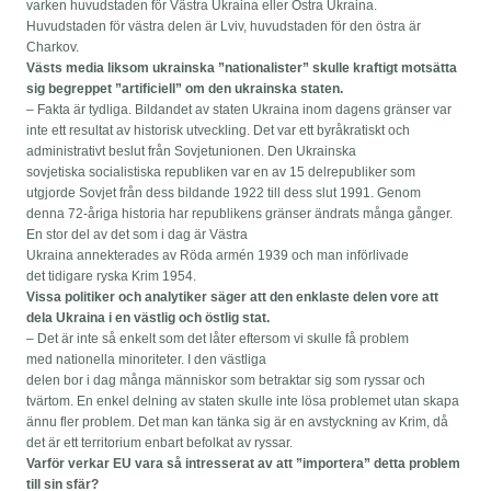
varken huvudstaden för Västra Ukraina eller Östra Ukraina.
Huvudstaden för västra delen är Lviv, huvudstaden för den östra är
Charkov.
Västs media liksom ukrainska ”nationalister” skulle kraftigt motsätta
sig begreppet ”artificiell” om den ukrainska staten.
– Fakta är tydliga. Bildandet av staten Ukraina inom dagens gränser var
inte ett resultat av historisk utveckling. Det var ett byråkratiskt och
administrativt beslut från Sovjetunionen. Den Ukrainska
sovjetiska socialistiska republiken var en av 15 delrepubliker som
utgjorde Sovjet från dess bildande 1922 till dess slut 1991. Genom
denna 72-åriga historia har republikens gränser ändrats många gånger.
En stor del av det som i dag är Västra
Ukraina annekterades av Röda armén 1939 och man införlivade
det tidigare ryska Krim 1954.
Vissa politiker och analytiker säger att den enklaste delen vore att
dela Ukraina i en västlig och östlig stat.
– Det är inte så enkelt som det låter eftersom vi skulle få problem
med nationella minoriteter. I den västliga
delen bor i dag många människor som betraktar sig som ryssar och
tvärtom. En enkel delning av staten skulle inte lösa problemet utan skapa
ännu fler problem. Det man kan tänka sig är en avstyckning av Krim, då
det är ett territorium enbart befolkat av ryssar.
Varför verkar EU vara så intresserat av att ”importera” detta problem
till sin sfär?