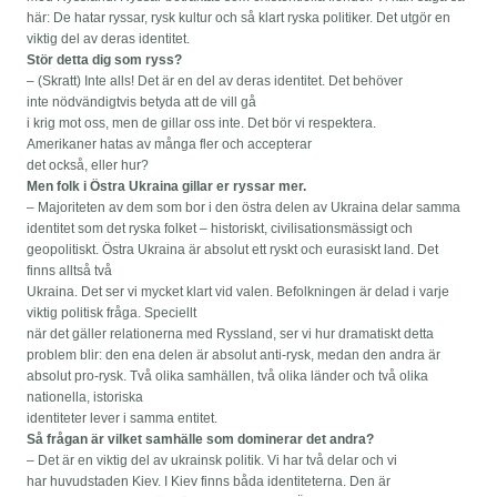
här: De hatar ryssar, rysk kultur och så klart ryska politiker. Det utgör en
viktig del av deras identitet.
Stör detta dig som ryss?
– (Skratt) Inte alls! Det är en del av deras identitet. Det behöver
inte nödvändigtvis betyda att de vill gå
i krig mot oss, men de gillar oss inte. Det bör vi respektera.
Amerikaner hatas av många fler och accepterar
det också, eller hur?
Men folk i Östra Ukraina gillar er ryssar mer.
– Majoriteten av dem som bor i den östra delen av Ukraina delar samma
identitet som det ryska folket – historiskt, civilisationsmässigt och
geopolitiskt. Östra Ukraina är absolut ett ryskt och eurasiskt land. Det
finns alltså två
Ukraina. Det ser vi mycket klart vid valen. Befolkningen är delad i varje
viktig politisk fråga. Speciellt
när det gäller relationerna med Ryssland, ser vi hur dramatiskt detta
problem blir: den ena delen är absolut anti-rysk, medan den andra är
absolut pro-rysk. Två olika samhällen, två olika länder och två olika
nationella, istoriska
identiteter lever i samma entitet.
Så frågan är vilket samhälle som dominerar det andra?
– Det är en viktig del av ukrainsk politik. Vi har två delar och vi
har huvudstaden Kiev. I Kiev finns båda identiteterna. Den är