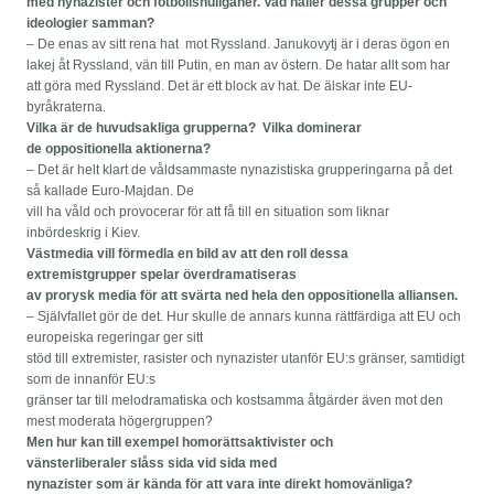
med nynazister och fotbollshuliganer. Vad håller dessa grupper och
ideologier samman?
– De enas av sitt rena hat mot Ryssland. Janukovytj är i deras ögon en
lakej åt Ryssland, vän till Putin, en man av östern. De hatar allt som har
att göra med Ryssland. Det är ett block av hat. De älskar inte EU-
byråkraterna.
Vilka är de huvudsakliga grupperna? Vilka dominerar
de oppositionella aktionerna?
– Det är helt klart de våldsammaste nynazistiska grupperingarna på det
så kallade Euro-Majdan. De
vill ha våld och provocerar för att få till en situation som liknar
inbördeskrig i Kiev.
Västmedia vill förmedla en bild av att den roll dessa
extremistgrupper spelar överdramatiseras
av prorysk media för att svärta ned hela den oppositionella alliansen.
– Självfallet gör de det. Hur skulle de annars kunna rättfärdiga att EU och
europeiska regeringar ger sitt
stöd till extremister, rasister och nynazister utanför EU:s gränser, samtidigt
som de innanför EU:s
gränser tar till melodramatiska och kostsamma åtgärder även mot den
mest moderata högergruppen?
Men hur kan till exempel homorättsaktivister och
vänsterliberaler slåss sida vid sida med
nynazister som är kända för att vara inte direkt homovänliga?