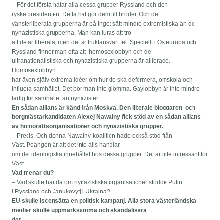
– För det första hatar alla dessa grupper Ryssland och den
ryske presidenten. Detta hat gör dem till bröder. Och de
vänsterliberala grupperna är på inget sätt mindre extremistiska än de
nynazistiska grupperna. Man kan luras att tro
att de är liberala, men det är fruktansvärt fel. Speciellt i Östeuropa och
Ryssland finner man ofta att homosexlobbyn och de
ultranationalistiska och nynazistiska grupperna är allierade.
Homosexlobbyn
har även själv extrema idéer om hur de ska deformera, omskola och
influera samhället. Det bör man inte glömma. Gaylobbyn är inte mindre
farlig för samhället än nynazister.
En sådan allians är känd från Moskva. Den liberale bloggaren och
borgmästarkandidaten Alexej Nawalny fick stöd av en sådan allians
av homorättsorganisationer och nynazistiska grupper.
– Precis. Och denna Nawalny-koalition hade också stöd från
Väst. Poängen är att det inte alls handlar
om det ideologiska innehållet hos dessa grupper. Det är inte intressant för
Väst.
Vad menar du?
– Vad skulle hända om nynazistiska organisationer stödde Putin
i Ryssland och Janukovytj i Ukraina?
EU skulle iscensätta en politisk kampanj. Alla stora västerländska
medier skulle uppmärksamma och skandalisera
det.