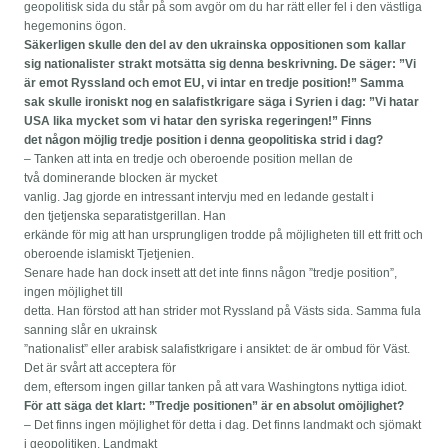
geopolitisk sida du står på som avgör om du har rätt eller fel i den västliga
hegemonins ögon.
Säkerligen skulle den del av den ukrainska oppositionen som kallar
sig nationalister strakt motsätta sig denna beskrivning. De säger: ”Vi
är emot Ryssland och emot EU, vi intar en tredje position!” Samma
sak skulle ironiskt nog en salafistkrigare säga i Syrien i dag: ”Vi hatar
USA lika mycket som vi hatar den syriska regeringen!” Finns
det någon möjlig tredje position i denna geopolitiska strid i dag?
– Tanken att inta en tredje och oberoende position mellan de
två dominerande blocken är mycket
vanlig. Jag gjorde en intressant intervju med en ledande gestalt i
den tjetjenska separatistgerillan. Han
erkände för mig att han ursprungligen trodde på möjligheten till ett fritt och
oberoende islamiskt Tjetjenien.
Senare hade han dock insett att det inte finns någon ”tredje position”,
ingen möjlighet till
detta. Han förstod att han strider mot Ryssland på Västs sida. Samma fula
sanning slår en ukrainsk
”nationalist” eller arabisk salafistkrigare i ansiktet: de är ombud för Väst.
Det är svårt att acceptera för
dem, eftersom ingen gillar tanken på att vara Washingtons nyttiga idiot.
För att säga det klart: ”Tredje positionen” är en absolut omöjlighet?
– Det finns ingen möjlighet för detta i dag. Det finns landmakt och sjömakt
i geopolitiken. Landmakt