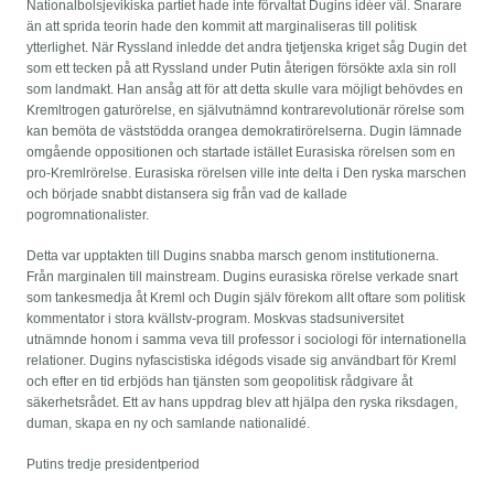
Nationalbolsjevikiska partiet hade inte förvaltat Dugins idéer väl. Snarare
än att sprida teorin hade den kommit att marginaliseras till politisk
ytterlighet. När Ryssland inledde det andra tjetjenska kriget såg Dugin det
som ett tecken på att Ryssland under Putin återigen försökte axla sin roll
som landmakt. Han ansåg att för att detta skulle vara möjligt behövdes en
Kremltrogen gaturörelse, en självutnämnd kontrarevolutionär rörelse som
kan bemöta de väststödda orangea demokratirörelserna. Dugin lämnade
omgående oppositionen och startade istället Eurasiska rörelsen som en
pro-Kremlrörelse. Eurasiska rörelsen ville inte delta i Den ryska marschen
och började snabbt distansera sig från vad de kallade
pogromnationalister.
Detta var upptakten till Dugins snabba marsch genom institutionerna.
Från marginalen till mainstream. Dugins eurasiska rörelse verkade snart
som tankesmedja åt Kreml och Dugin själv förekom allt oftare som politisk
kommentator i stora kvällstv-program. Moskvas stadsuniversitet
utnämnde honom i samma veva till professor i sociologi för internationella
relationer. Dugins nyfascistiska idégods visade sig användbart för Kreml
och efter en tid erbjöds han tjänsten som geopolitisk rådgivare åt
säkerhetsrådet. Ett av hans uppdrag blev att hjälpa den ryska riksdagen,
duman, skapa en ny och samlande nationalidé.
Putins tredje presidentperiod