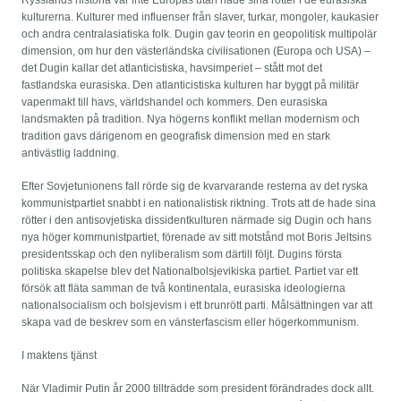
Rysslands historia var inte Europas utan hade sina rötter i de eurasiska
kulturerna. Kulturer med influenser från slaver, turkar, mongoler, kaukasier
och andra centralasiatiska folk. Dugin gav teorin en geopolitisk multipolär
dimension, om hur den västerländska civilisationen (Europa och USA) –
det Dugin kallar det atlanticistiska, havsimperiet – stått mot det
fastlandska eurasiska. Den atlanticistiska kulturen har byggt på militär
vapenmakt till havs, världshandel och kommers. Den eurasiska
landsmakten på tradition. Nya högerns konflikt mellan modernism och
tradition gavs därigenom en geografisk dimension med en stark
antivästlig laddning.
Efter Sovjetunionens fall rörde sig de kvarvarande resterna av det ryska
kommunistpartiet snabbt i en nationalistisk riktning. Trots att de hade sina
rötter i den antisovjetiska dissidentkulturen närmade sig Dugin och hans
nya höger kommunistpartiet, förenade av sitt motstånd mot Boris Jeltsins
presidentsskap och den nyliberalism som därtill följt. Dugins första
politiska skapelse blev det Nationalbolsjevikiska partiet. Partiet var ett
försök att fläta samman de två kontinentala, eurasiska ideologierna
nationalsocialism och bolsjevism i ett brunrött parti. Målsättningen var att
skapa vad de beskrev som en vänsterfascism eller högerkommunism.
I maktens tjänst
När Vladimir Putin år 2000 tillträdde som president förändrades dock allt.