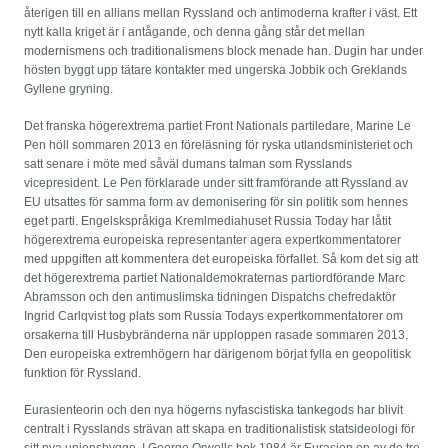
återigen till en allians mellan Ryssland och antimoderna krafter i väst. Ett
nytt kalla kriget är i antågande, och denna gång står det mellan
modernismens och traditionalismens block menade han. Dugin har under
hösten byggt upp tätare kontakter med ungerska Jobbik och Greklands
Gyllene gryning.
Det franska högerextrema partiet Front Nationals partiledare, Marine Le
Pen höll sommaren 2013 en föreläsning för ryska utlandsministeriet och
satt senare i möte med såväl dumans talman som Rysslands
vicepresident. Le Pen förklarade under sitt framförande att Ryssland av
EU utsattes för samma form av demonisering för sin politik som hennes
eget parti. Engelskspråkiga Kremlmediahuset Russia Today har låtit
högerextrema europeiska representanter agera expertkommentatorer
med uppgiften att kommentera det europeiska förfallet. Så kom det sig att
det högerextrema partiet Nationaldemokraternas partiordförande Marc
Abramsson och den antimuslimska tidningen Dispatchs chefredaktör
Ingrid Carlqvist tog plats som Russia Todays expertkommentatorer om
orsakerna till Husbybränderna när upploppen rasade sommaren 2013.
Den europeiska extremhögern har därigenom börjat fylla en geopolitisk
funktion för Ryssland.
Eurasienteorin och den nya högerns nyfascistiska tankegods har blivit
centralt i Rysslands strävan att skapa en traditionalistisk statsideologi för