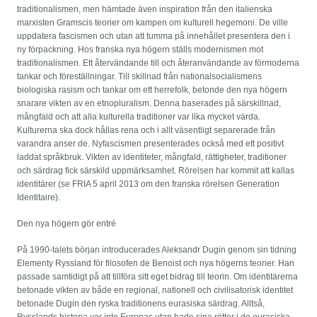
traditionalismen, men hämtade även inspiration från den italienska
marxisten Gramscis teorier om kampen om kulturell hegemoni. De ville
uppdatera fascismen och utan att tumma på innehållet presentera den i
ny förpackning. Hos franska nya högern ställs modernismen mot
traditionalismen. Ett återvändande till och återanvändande av förmoderna
tankar och föreställningar. Till skillnad från nationalsocialismens
biologiska rasism och tankar om ett herrefolk, betonde den nya högern
snarare vikten av en etnopluralism. Denna baserades på särskillnad,
mångfald och att alla kulturella traditioner var lika mycket värda.
Kulturerna ska dock hållas rena och i allt väsentligt separerade från
varandra anser de. Nyfascismen presenterades också med ett positivt
laddat språkbruk. Vikten av identiteter, mångfald, rättigheter, traditioner
och särdrag fick särskild uppmärksamhet. Rörelsen har kommit att kallas
identitärer (se FRIA 5 april 2013 om den franska rörelsen Generation
Identitaire).
Den nya högern gör entré
På 1990-talets början introducerades Aleksandr Dugin genom sin tidning
Elementy Ryssland för filosofen de Benoist och nya högerns teorier. Han
passade samtidigt på att tillföra sitt eget bidrag till teorin. Om identitärerna
betonade vikten av både en regional, nationell och civilisatorisk identitet
betonade Dugin den ryska traditionens eurasiska särdrag. Alltså,