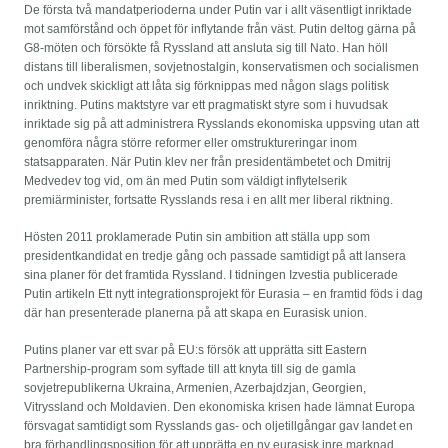
De första två mandatperioderna under Putin var i allt väsentligt inriktade
mot samförstånd och öppet för inflytande från väst. Putin deltog gärna på
G8-möten och försökte få Ryssland att ansluta sig till Nato. Han höll
distans till liberalismen, sovjetnostalgin, konservatismen och socialismen
och undvek skickligt att låta sig förknippas med någon slags politisk
inriktning. Putins maktstyre var ett pragmatiskt styre som i huvudsak
inriktade sig på att administrera Rysslands ekonomiska uppsving utan att
genomföra några större reformer eller omstruktureringar inom
statsapparaten. När Putin klev ner från presidentämbetet och Dmitrij
Medvedev tog vid, om än med Putin som väldigt inflytelserik
premiärminister, fortsatte Rysslands resa i en allt mer liberal riktning.
Hösten 2011 proklamerade Putin sin ambition att ställa upp som
presidentkandidat en tredje gång och passade samtidigt på att lansera
sina planer för det framtida Ryssland. I tidningen Izvestia publicerade
Putin artikeln Ett nytt integrationsprojekt för Eurasia – en framtid föds i dag
där han presenterade planerna på att skapa en Eurasisk union.
Putins planer var ett svar på EU:s försök att upprätta sitt Eastern
Partnership-program som syftade till att knyta till sig de gamla
sovjetrepublikerna Ukraina, Armenien, Azerbajdzjan, Georgien,
Vitryssland och Moldavien. Den ekonomiska krisen hade lämnat Europa
försvagat samtidigt som Rysslands gas- och oljetillgångar gav landet en
bra förhandlingsposition för att upprätta en ny eurasisk inre marknad.