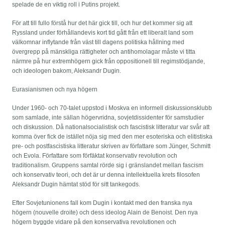
spelade de en viktig roll i Putins projekt.
För att till fullo förstå hur det här gick till, och hur det kommer sig att
Ryssland under förhållandevis kort tid gått från ett liberalt land som
välkomnar inflytande från väst till dagens politiska hållning med
övergrepp på mänskliga rättigheter och antihomolagar måste vi titta
närmre på hur extremhögern gick från oppositionell till regimstödjande,
och ideologen bakom, Aleksandr Dugin.
Eurasianismen och nya högern
Under 1960- och 70-talet uppstod i Moskva en informell diskussionsklubb
som samlade, inte sällan högervridna, sovjetdissidenter för samstudier
och diskussion. Då nationalsocialistisk och fascistisk litteratur var svår att
komma över fick de istället nöja sig med den mer esoteriska och elitistiska
pre- och postfascistiska litteratur skriven av författare som Jünger, Schmitt
och Evola. Författare som förfäktat konservativ revolution och
traditionalism. Gruppens samtal rörde sig i gränslandet mellan fascism
och konservativ teori, och det är ur denna intellektuella krets filosofen
Aleksandr Dugin hämtat stöd för sitt tankegods.
Efter Sovjetunionens fall kom Dugin i kontakt med den franska nya
högern (nouvelle droite) och dess ideolog Alain de Benoist. Den nya
högern byggde vidare på den konservativa revolutionen och