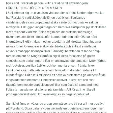
Ryssland utvecklats genom Putins relation till extremhögern.
FÖRDJUPNING HÖGEREXTREMISMEN
I Sotji närmar sig de olympiska vinterspelen sitt slut. Under några veckor
har Ryssland varit skådeplats för en positiv och livgivande
världshändelse vars propagandistiska värde och varumärke saknar
motstycke. I skuggan av guldregn och heroiska slutspurter pyr dock ilskan
mot president Vladimir Putins regim och de brott mot mänskliga
rättigheter som följer i dess spår. I rapporteringen inför OS har hård
internationell kritik riktats mot hur arbetarna vid idrottsanläggningarna
nekats löner, Greenpeace-aktivister häktats och antiextremistlagar
använts mot oppositionspolitiker. Samtidigt berättar en rasande hbtq-
rörelse om hur de tvingas förhålla sig till ökad förföljelse på gatan
samtidigt som parlamentet stiftar en antigaylag där lagtexten lyder ”förbud
mot lockelser, positiva åsikter och kommentarer som främjar icke-
traditionella sexuella relationer och familjeförhållanden, riktade till
minderåriga”. Putin lät i ett försök att beveka protesterna ge amnesti åt de
fängslade medlemmarna i feministkollektivet Pussy Riot och sköt
rättegången mot de oppositionspolitiker som åtalats i samband med
fjolårets massdemonstrationer på framtiden. Allt för att inte låta ett
propagandistiskt viktigt OS överskuggas av negativ publicitet.
Samtidigt finns en växande grupp som på senare tid ser allt mer positivt
på Ryssland. Stora delar av den växande europeiska extremhögern ser