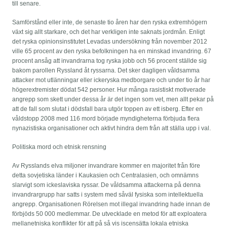
till senare.
Samförstånd eller inte, de senaste tio åren har den ryska extremhögern
växt sig allt starkare, och det har verkligen inte saknats jordmån. Enligt
det ryska opinionsinstitutet Levadas undersökning från november 2012
ville 65 procent av den ryska befolkningen ha en minskad invandring. 67
procent ansåg att invandrarna tog ryska jobb och 56 procent ställde sig
bakom parollen Ryssland åt ryssarna. Det sker dagligen våldsamma
attacker mot utlänningar eller ickeryska medborgare och under tio år har
högerextremister dödat 542 personer. Hur många rasistiskt motiverade
angrepp som skett under dessa år är det ingen som vet, men allt pekar på
att de fall som slutat i dödsfall bara utgör toppen av ett isberg. Efter en
våldstopp 2008 med 116 mord började myndigheterna förbjuda flera
nynazistiska organisationer och aktivt hindra dem från att ställa upp i val.
Politiska mord och etnisk rensning
Av Rysslands elva miljoner invandrare kommer en majoritet från före
detta sovjetiska länder i Kaukasien och Centralasien, och omnämns
slarvigt som ickeslaviska ryssar. De våldsamma attackerna på denna
invandrargrupp har satts i system med såväl fysiska som intellektuella
angrepp. Organisationen Rörelsen mot illegal invandring hade innan de
förbjöds 50 000 medlemmar. De utvecklade en metod för att exploatera
mellanetniska konflikter för att på så vis iscensätta lokala etniska