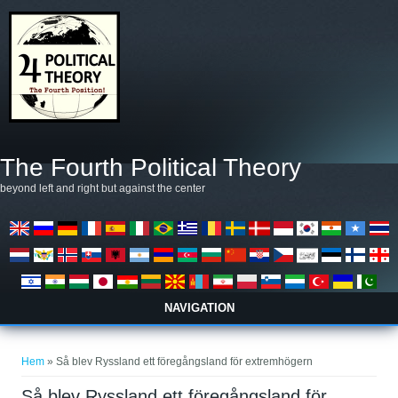
Hoppa till huvudinnehåll
The Fourth Political Theory
beyond left and right but against the center
NAVIGATION
Du är här
Hem
» Så blev Ryssland ett föregångsland för extremhögern
Så blev Ryssland ett föregångsland för