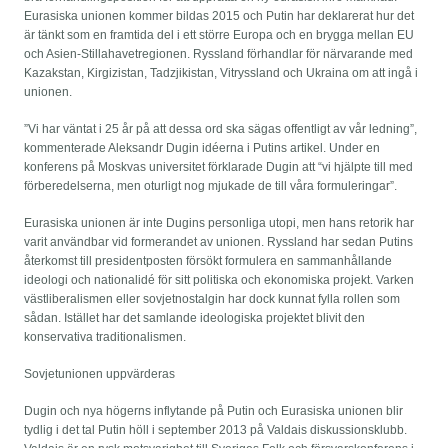
Eurasiska unionen kommer bildas 2015 och Putin har deklarerat hur det
är tänkt som en framtida del i ett större Europa och en brygga mellan EU
och Asien-Stillahavetregionen. Ryssland förhandlar för närvarande med
Kazakstan, Kirgizistan, Tadzjikistan, Vitryssland och Ukraina om att ingå i
unionen.
”Vi har väntat i 25 år på att dessa ord ska sägas offentligt av vår ledning”,
kommenterade Aleksandr Dugin idéerna i Putins artikel. Under en
konferens på Moskvas universitet förklarade Dugin att “vi hjälpte till med
förberedelserna, men oturligt nog mjukade de till våra formuleringar”.
Eurasiska unionen är inte Dugins personliga utopi, men hans retorik har
varit användbar vid formerandet av unionen. Ryssland har sedan Putins
återkomst till presidentposten försökt formulera en sammanhållande
ideologi och nationalidé för sitt politiska och ekonomiska projekt. Varken
västliberalismen eller sovjetnostalgin har dock kunnat fylla rollen som
sådan. Istället har det samlande ideologiska projektet blivit den
konservativa traditionalismen.
Sovjetunionen uppvärderas
Dugin och nya högerns inflytande på Putin och Eurasiska unionen blir
tydlig i det tal Putin höll i september 2013 på Valdais diskussionsklubb.