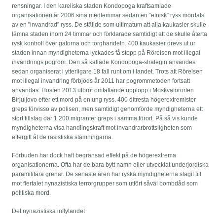
rensningar. I den kareliska staden Kondopoga kraftsamlade
organisationen år 2006 sina medlemmar sedan en ”etnisk” ryss mördats
av en ”invandrad” ryss. De ställde som ultimatum att alla kaukasier skulle
lämna staden inom 24 timmar och förklarade samtidigt att de skulle återta
rysk kontroll över gatorna och torghandeln. 400 kaukasier drevs ut ur
staden innan myndigheterna lyckades få stopp på Rörelsen mot illegal
invandrings pogrom. Den så kallade Kondopoga-strategin användes
sedan organiserat i ytterligare 18 fall runt om i landet. Trots att Rörelsen
mot illegal invandring förbjöds år 2011 har pogrommetoden fortsatt
användas. Hösten 2013 utbröt omfattande upplopp i Moskvaförorten
Birjuljovo efter ett mord på en ung ryss. 400 ditresta högerextremister
greps förvisso av polisen, men samtidigt genomförde myndigheterna ett
stort tillslag där 1 200 migranter greps i samma förort. På så vis kunde
myndigheterna visa handlingskraft mot invandrarbrottsligheten som
eftergift åt de rasistiska stämningarna.
Förbuden har dock haft begränsad effekt på de högerextrema
organisationerna. Ofta har de bara bytt namn eller utvecklat underjordiska
paramilitära grenar. De senaste åren har ryska myndigheterna slagit till
mot flertalet nynazistiska terrorgrupper som utfört såväl bombdåd som
politiska mord.
Det nynazistiska inflytandet