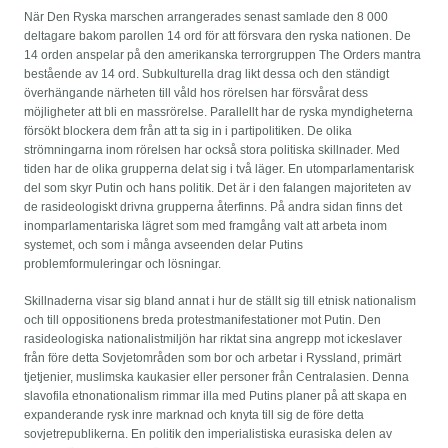
När Den Ryska marschen arrangerades senast samlade den 8 000
deltagare bakom parollen 14 ord för att försvara den ryska nationen. De
14 orden anspelar på den amerikanska terrorgruppen The Orders mantra
bestående av 14 ord. Subkulturella drag likt dessa och den ständigt
överhängande närheten till våld hos rörelsen har försvårat dess
möjligheter att bli en massrörelse. Parallellt har de ryska myndigheterna
försökt blockera dem från att ta sig in i partipolitiken. De olika
strömningarna inom rörelsen har också stora politiska skillnader. Med
tiden har de olika grupperna delat sig i två läger. En utomparlamentarisk
del som skyr Putin och hans politik. Det är i den falangen majoriteten av
de rasideologiskt drivna grupperna återfinns. På andra sidan finns det
inomparlamentariska lägret som med framgång valt att arbeta inom
systemet, och som i många avseenden delar Putins
problemformuleringar och lösningar.
Skillnaderna visar sig bland annat i hur de ställt sig till etnisk nationalism
och till oppositionens breda protestmanifestationer mot Putin. Den
rasideologiska nationalistmiljön har riktat sina angrepp mot ickeslaver
från före detta Sovjetområden som bor och arbetar i Ryssland, primärt
tjetjenier, muslimska kaukasier eller personer från Centralasien. Denna
slavofila etnonationalism rimmar illa med Putins planer på att skapa en
expanderande rysk inre marknad och knyta till sig de före detta
sovjetrepublikerna. En politik den imperialistiska eurasiska delen av