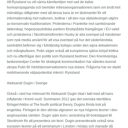
Att Ryssland nu vill värna kärnfamiljen mot vad de kallar
homopropaganda och bemöter intresseorganisationers larm om brott mot
mänskliga rättigheter med att dessa bara är en täckmantel för ett
informationskrig mot nationen, bottnar i att den nya statsideologin utgörs
av konservativ traditionalism. Protesterna i Frankrike mot samkönande
äktenskap, högerpopulistiska partiers förutspådda framgångar i EU-valet
och protesterna i Stockholmsförorten Husby är alla exempel på händelser
som rysk media använt för att visa exempel på hur det västerländska
samhället befinner sig i fullständig kollaps under den egna dekadensen
och mångkulturen. Putin säger också att européerna själva börjat tröttna
och nu efterfrågar den politik som Ryssland bedriver. Den Kremlvänliga
tankesmedjan Center för strategisk kommunikation har således kunnat
utropa Putin till Världskonservatismens nya ledare. Frågorna har en starkt
mobiliserande väljarpotential internt i Ryssland.
Aleksandr Dugin i Sverige
Också i väst har intresset för Aleksandr Dugin ökat i takt med att hans
inflytande i Kreml vuxit. Sommaren 2012 gav det svenska identitära
förlaget Arktos ut The fourth political theory, Dugins första bok på
engelska. Förlaget är den största utgivaren av nya högerns teorier i den
anglosaxiska världen. Dugin själv kom i anslutning till boksläppet till
Stockholm för att presentera sin teori. Dugin presenterade också sina
eurasien-teorier på ett seminarium i London i höstas och manade då