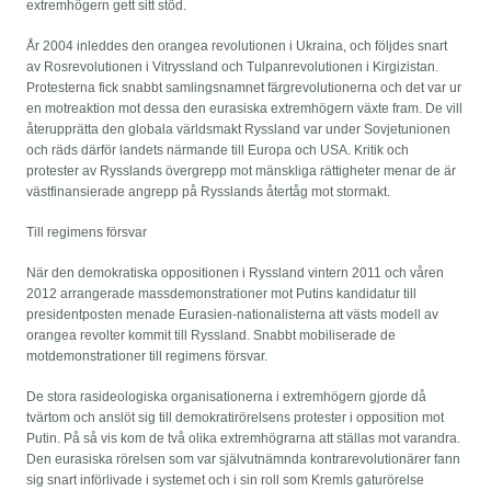
extremhögern gett sitt stöd.
År 2004 inleddes den orangea revolutionen i Ukraina, och följdes snart
av Rosrevolutionen i Vitryssland och Tulpanrevolutionen i Kirgizistan.
Protesterna fick snabbt samlingsnamnet färgrevolutionerna och det var ur
en motreaktion mot dessa den eurasiska extremhögern växte fram. De vill
återupprätta den globala världsmakt Ryssland var under Sovjetunionen
och räds därför landets närmande till Europa och USA. Kritik och
protester av Rysslands övergrepp mot mänskliga rättigheter menar de är
västfinansierade angrepp på Rysslands återtåg mot stormakt.
Till regimens försvar
När den demokratiska oppositionen i Ryssland vintern 2011 och våren
2012 arrangerade massdemonstrationer mot Putins kandidatur till
presidentposten menade Eurasien-nationalisterna att västs modell av
orangea revolter kommit till Ryssland. Snabbt mobiliserade de
motdemonstrationer till regimens försvar.
De stora rasideologiska organisationerna i extremhögern gjorde då
tvärtom och anslöt sig till demokratirörelsens protester i opposition mot
Putin. På så vis kom de två olika extremhögrarna att ställas mot varandra.
Den eurasiska rörelsen som var självutnämnda kontrarevolutionärer fann
sig snart införlivade i systemet och i sin roll som Kremls gaturörelse