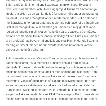
Valdais är en rysk motsvarighet till Sveriges Folk och försvarskonferens i
Sälen varje år. En internationell expertsammankomst där Ryssland
diskuterar sina framtids- och utvecklingsprojekt. Putins tre timmar långa
linjetal om vikten av en samlande idé för landet hölls under slutplenariet
på temat Rysslands mångfald för den moderna världen. Putin betonade
hur Eurasiska unionen garanterade regionala och nationella värderingar.
Istället för mångkulturella samhällen ger unionen en möjlighet åt varje
region att renodla sin etniska och religiösa särart, baserat på områdets
historia och tradition. Putin betonade samtidigt att den Eurasiska unionen
är ett projekt för att bevara nationella identiteter. Han förklarade i samma
mening att Sovjetunionen bör uppvärderas för att unionen bevarade
etniska och religiösa särdrag.
Putin menade vidare att Väst och Europas nuvarande problem bottnar i
traditionens förfall, ”Alla moraliska principer och alla traditionella
identiteter förnekas: nationella, kulturella, religiösa och även sexuella. En
inriktning som jämställer stora familjer med samkönade äktenskap, tron
på gud med tron på satan i den politiska korrekthetens namn” var hans
motivering. Västs mångkulturella så kallade misslyckande ser han som
en konsekvens av att de inte respekterat de traditionella identiteterna.
Eurasia och Ryssland, förklarade Putin, verkade nu i en multipolär värld
av geopolitiska zoner, där blocket EU-USA försvagats. Konkurrens står nu
mellan stora ekonomiska block istället för som under kalla kriget, länder.