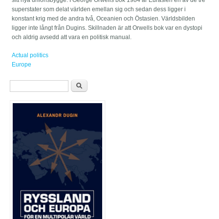
sitt nya unionsbygge. I George Orwells bok 1984 är Eurasien en av de tre
superstater som delat världen emellan sig och sedan dess ligger i
konstant krig med de andra två, Oceanien och Östasien. Världsbilden
ligger inte långt från Dugins. Skillnaden är att Orwells bok var en dystopi
och aldrig avsedd att vara en politisk manual.
Actual politics
Europe
Sökformulär
Sök