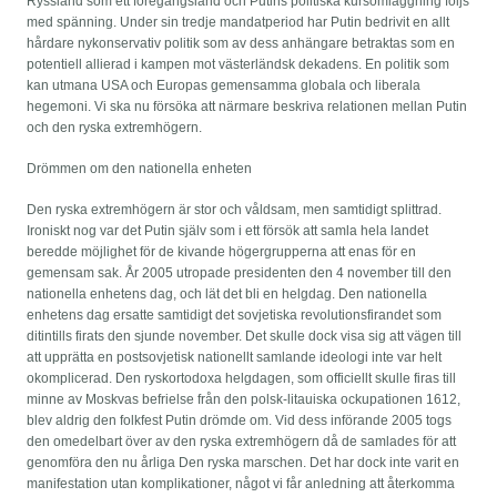
Ryssland som ett föregångsland och Putins politiska kursomläggning följs
med spänning. Under sin tredje mandatperiod har Putin bedrivit en allt
hårdare nykonservativ politik som av dess anhängare betraktas som en
potentiell allierad i kampen mot västerländsk dekadens. En politik som
kan utmana USA och Europas gemensamma globala och liberala
hegemoni. Vi ska nu försöka att närmare beskriva relationen mellan Putin
och den ryska extremhögern.
Drömmen om den nationella enheten
Den ryska extremhögern är stor och våldsam, men samtidigt splittrad.
Ironiskt nog var det Putin själv som i ett försök att samla hela landet
beredde möjlighet för de kivande högergrupperna att enas för en
gemensam sak. År 2005 utropade presidenten den 4 november till den
nationella enhetens dag, och lät det bli en helgdag. Den nationella
enhetens dag ersatte samtidigt det sovjetiska revolutionsfirandet som
ditintills firats den sjunde november. Det skulle dock visa sig att vägen till
att upprätta en postsovjetisk nationellt samlande ideologi inte var helt
okomplicerad. Den ryskortodoxa helgdagen, som officiellt skulle firas till
minne av Moskvas befrielse från den polsk-litauiska ockupationen 1612,
blev aldrig den folkfest Putin drömde om. Vid dess införande 2005 togs
den omedelbart över av den ryska extremhögern då de samlades för att
genomföra den nu årliga Den ryska marschen. Det har dock inte varit en
manifestation utan komplikationer, något vi får anledning att återkomma