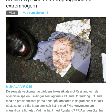
extremhögern
Primära flikar
Visa
(aktiv flik)
Vad som länkar hit
MISHA JAPARIDZE
De senaste veckorna har världens fokus riktats mot Ryssland och de
olympiska spelen. Tävlingar som ägt rum i ett land i förändring. Ett land
med en president som gärna deltar på idrottares instagrambilder för att i
nästa sekund stifta lagar som står i strid med FN:s konvention om
mänskliga rättigheter. Vad har hänt med Ryssland? FRIA undersöker hur