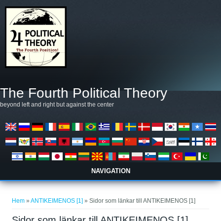
Hoppa till huvudinnehåll
The Fourth Political Theory
beyond left and right but against the center
NAVIGATION
Du är här
Hem
»
ANTIKEIMENOS [1]
» Sidor som länkar till ANTIKEIMENOS [1]
Sidor som länkar till ANTIKEIMENOS [1]