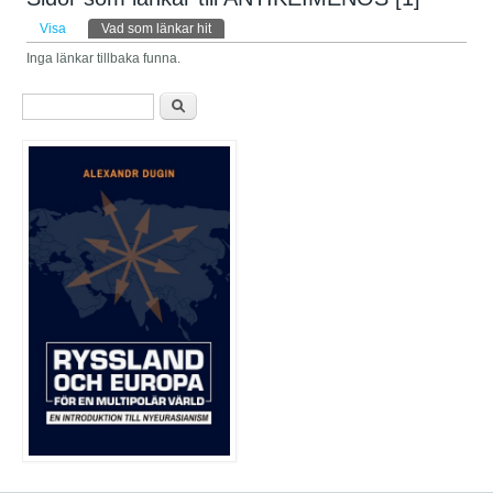
Primära flikar
Visa
Vad som länkar hit
(aktiv flik)
Inga länkar tillbaka funna.
Sökformulär
Sök