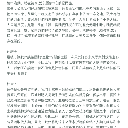
憶中流動。站在第四政治理論中心的是民族。
當然，如果我們仔細研究海德格爾，這會給我們揭示更多的東西：比如，萬
物皆有生命，甚至每一種技術手段都必須在存在中佔有一席之地。戰士為他
們的刀命名，農民為他們的馬和牛命名。於是，人與世界結下了不解之緣。
人民是尺度，是活生生的主體，當我們沉浸在它的歷史元素中時，我們就能
體會到這一點。它向我們解釋了很多事情。哲學，就像科學、經濟和政治一
樣，必須從最穩固的基礎開始建設，從具體的人民及其身份、傳統價值觀和
存在開始。
佐諾夫：
最後，讓我們談談關於“生物”相關的主題：今天的許多未來學家對技術進步
極為警惕；他們說，基因工程、控制論可以讓有錢有勢的人變得優於其他
人。我們正在談論一個不僅僅是社會性的，而且在某種程度上是生物性的不
平等社會嗎？
杜金：
這些擔心是有道理的。我們正處在人類終結的門檻上，這是由激進的個人主
義原則帶來的，它通過將人從幾乎所有形式的集體身份中解放出來，實際上
已經將他從所有內容中解放出來，並最終從他自己中解放出來。這是一個思
想和歷史問題。由於自由主義仍然是全球範圍內的主要運作矩陣，向後人文
主義實踐和技術的過渡過程實際上嵌入了世界文明形成的慣性之中。我們正
朝著改變人的生物結構、基因工程、創造嵌合體、半機械人的方向邁進，這
將逐漸取代人類。因此，我們將到達未來學家所說的奇點：人類的終結和權
力轉移給強大的人工智能。現在，這已成為進步的代名詞。當我們說進步