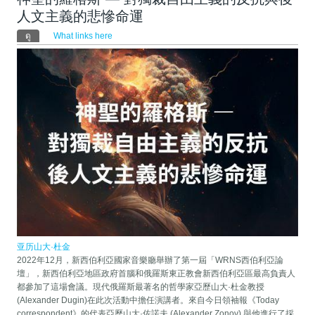
人文主義的悲慘命運
Primary tabs
ดู
(แท็บปัจจุบัน)
What links here
亚历山大·杜金
2022年12月，新西伯利亞國家音樂廳舉辦了第一屆「WRNS西伯利亞論
壇」，新西伯利亞地區政府首腦和俄羅斯東正教會新西伯利亞區最高負責人
都參加了這場會議。現代俄羅斯最著名的哲學家亞歷山大·杜金教授
(Alexander Dugin)在此次活動中擔任演講者。來自今日領袖報《Today
correspondent》的代表亞歷山大·佐諾夫 (Alexander Zonov) 與他進行了採