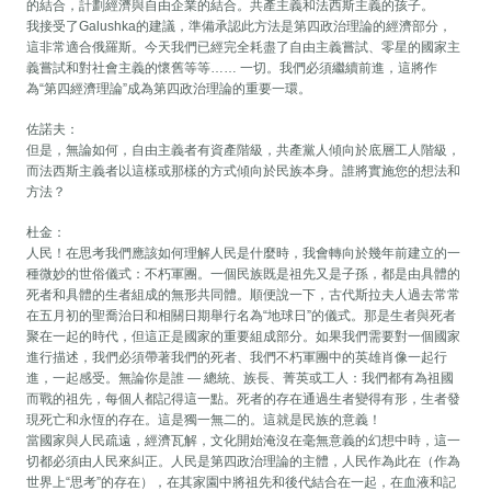
的結合，計劃經濟與自由企業的結合。共產主義和法西斯主義的孩子。
我接受了Galushka的建議，準備承認此方法是第四政治理論的經濟部分，
這非常適合俄羅斯。今天我們已經完全耗盡了自由主義嘗試、零星的國家主
義嘗試和對社會主義的懷舊等等…… 一切。我們必須繼續前進，這將作
為“第四經濟理論”成為第四政治理論的重要一環。
佐諾夫：
但是，無論如何，自由主義者有資產階級，共產黨人傾向於底層工人階級，
而法西斯主義者以這樣或那樣的方式傾向於民族本身。誰將實施您的想法和
方法？
杜金：
人民！在思考我們應該如何理解人民是什麼時，我會轉向於幾年前建立的一
種微妙的世俗儀式：不朽軍團。一個民族既是祖先又是子孫，都是由具體的
死者和具體的生者組成的無形共同體。順便說一下，古代斯拉夫人過去常常
在五月初的聖喬治日和相關日期舉行名為“地球日”的儀式。那是生者與死者
聚在一起的時代，但這正是國家的重要組成部分。如果我們需要對一個國家
進行描述，我們必須帶著我們的死者、我們不朽軍團中的英雄肖像一起行
進，一起感受。無論你是誰 — 總統、族長、菁英或工人：我們都有為祖國
而戰的祖先，每個人都記得這一點。死者的存在通過生者變得有形，生者發
現死亡和永恆的存在。這是獨一無二的。這就是民族的意義！
當國家與人民疏遠，經濟瓦解，文化開始淹沒在毫無意義的幻想中時，這一
切都必須由人民來糾正。人民是第四政治理論的主體，人民作為此在（作為
世界上“思考”的存在），在其家園中將祖先和後代結合在一起，在血液和記