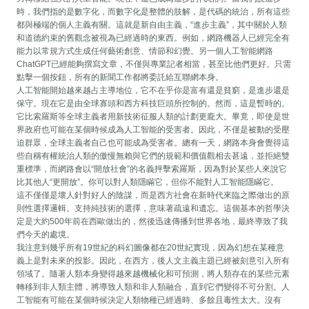
時，我們指的是數字化，而數字化是整體的肢解，是代碼的統治，所有這些
都與極端的個人主義有關。這就是新自由主義，“進步主義”，其中關於人類
和道德約束的舊觀念被視為已經過時的東西。例如，網路機器人已經完全有
能力以常規方式生成任何藝術創意、情節和幻覺。另一個人工智能網路
ChatGPT已經能夠撰寫文章，不僅與專業記者相當，甚至比他們更好。只需
點擊一個按鈕，所有的新聞工作都將委託給互聯網本身。
人工智能開始越來越占主導地位，它不在乎你是富有還是貧窮，是進步還是
保守。現在它是由全球寡頭和西方科技巨頭所控制的。然而，這是暫時的。
它比索羅斯等全球主義者用新技術征服人類的計劃更龐大。畢竟，即使是世
界政府也可能在某個時候成為人工智能的受害者。因此，不僅是被動的受壓
迫群眾，全球主義者自己也可能成為受害者。總有一天，網路本身會覺得這
些自稱有權統治人類的傲慢無賴與它們的規範和價值觀相去甚遠，並拒絕雙
重標準，而網路會以“開放社會”的名義抨擊索羅斯，因為對於某些人來說它
比其他人“更開放”。你可以對人類隱瞞它，但你不能對人工智能隱瞞它。
這不僅僅是壞人針對好人的陰謀，而是西方社會在新時代來臨之際做出的原
則性選擇邏輯。支持純技術的選擇，意味著疏遠和遺忘。這個基本的哲學決
定是大約500年前在西歐做出的，然後迅速傳播到世界各地，最終導致了我
們今天的處境。
我注意到幾乎所有19世紀的科幻圖像都在20世紀實現，因為幻想在某種意
義上是對未來的投影。因此，在西方，後人文主義主題已經被刻意引入所有
領域了。隨著人類本身變得越來越機械化和可預測，將人類存在的某些元素
轉移到非人類主體，將導致人類和非人類融合，直到它們變得不可分割。人
工智能有可能在某個時候決定人類物種已經過時、多餘且毒性太大。沒有