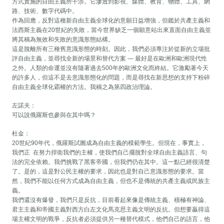
方式實施的自由主義所干涉。它滲透到影視、媒體、教育、物體、工具、網
路、技術、數字代碼中。
作為回應，反對這種新自由主義全球化的意願日益增強，但鑑於共產主義和
法西斯主義在20世紀的失敗，當今世界缺乏一個願意站出來直面自由主義並
將其稱為無效和失敗的意識形態結構。
這是脫離所有三種舊意識形態的時刻。因此，我們必須專注於從新的立場批
評自由主義，並尋找全新的場景和替代方案 — 最好是在歐洲和歐洲現代性
之外。人類的命運並沒有隨著過去500年的歐洲文化而終結。它激勵著今天
的許多人，但這不是去意識形態化的問題，而是尋找在新思想的支持下粉碎
自由主義全球化霸權的方法。我稱之為第四政治理論。
左諾夫：
可以說俄羅斯也參與在其中嗎？
杜金：
20世紀90年代，俄羅斯試圖成為自由主義的模範學生。但現在，事實上，
我們正 在努力捍衛我們的主權，使我們自己擺脫對全球自由主義語言、句
法的完全依賴。我們挑戰了黑客帝國，但我們仍在其中。這一點已經很清楚
了。是的，這是對公民主權的要求，因此也是對自己意識形態的要求。當
然，我們不能以任何方式成為自由主義，但也不是傳統的共產主義或民族主
義。
我們還沒有爆發，我們只是反抗，目前看起來像是傳統主義、積極有神論、
君主主義和帝國主義對西方白左文化馬克思主義文明的反抗。但想要贏得這
場主權文明的戰爭，反抗者必須提供另一種替代模式，他們自己的語言，他