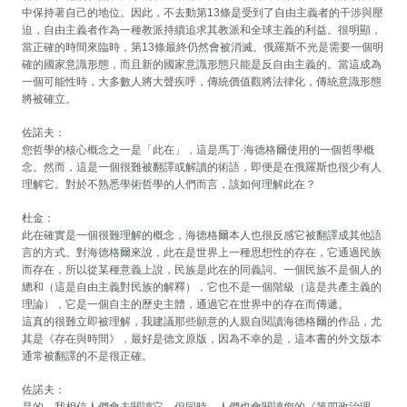
中保持著自己的地位。因此，不去動第13條是受到了自由主義者的干涉與壓
迫，自由主義者作為一種教派持續追求其教派和全球主義的利益。很明顯，
當正確的時間來臨時，第13條最終仍然會被消滅。俄羅斯不光是需要一個明
確的國家意識形態，而且新的國家意識形態只能是反自由主義的。當這成為
一個可能性時，大多數人將大聲疾呼，傳統價值觀將法律化，傳統意識形態
將被確立。
佐諾夫：
您哲學的核心概念之一是「此在」，這是馬丁·海德格爾使用的一個哲學概
念。然而，這是一個很難被翻譯或解讀的術語，即便是在俄羅斯也很少有人
理解它。對於不熟悉學術哲學的人們而言，該如何理解此在？
杜金：
此在確實是一個很難理解的概念，海德格爾本人也很反感它被翻譯成其他語
言的方式。對海德格爾來說，此在是世界上一種思想性的存在，它通過民族
而存在，所以從某種意義上說，民族是此在的同義詞。一個民族不是個人的
總和（這是自由主義對民族的解釋），它也不是一個階級（這是共產主義的
理論），它是一個自主的歷史主體，通過它在世界中的存在而傳遞。
這真的很難立即被理解，我建議那些願意的人親自閱讀海德格爾的作品，尤
其是《存在與時間》，最好是德文原版，因為不幸的是，這本書的外文版本
通常被翻譯的不是很正確。
佐諾夫：
是的，我相信人們會去閱讀它，但同時，人們也會閱讀您的《第四政治理