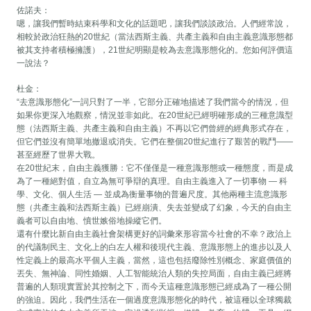
佐諾夫：
嗯，讓我們暫時結束科學和文化的話題吧，讓我們談談政治。人們經常說，
相較於政治狂熱的20世紀（當法西斯主義、共產主義和自由主義意識形態都
被其支持者積極擁護），21世紀明顯是較為去意識形態化的。您如何評價這
一說法？
杜金：
“去意識形態化”一詞只對了一半，它部分正確地描述了我們當今的情況，但
如果你更深入地觀察，情況並非如此。在20世紀已經明確形成的三種意識型
態（法西斯主義、共產主義和自由主義）不再以它們曾經的經典形式存在，
但它們並沒有簡單地撤退或消失。它們在整個20世紀進行了艱苦的戰鬥——
甚至經歷了世界大戰。
在20世紀末，自由主義獲勝：它不僅僅是一種意識形態或一種態度，而是成
為了一種絕對值，自立為無可爭辯的真理。自由主義進入了一切事物 — 科
學、文化、個人生活 — 並成為衡量事物的普遍尺度。其他兩種主流意識形
態（共產主義和法西斯主義）已經崩潰、失去並變成了幻象，今天的自由主
義者可以自由地、憤世嫉俗地操縱它們。
還有什麼比新自由主義社會架構更好的詞彙來形容當今社會的不幸？政治上
的代議制民主、文化上的白左人權和後現代主義、意識形態上的進步以及人
性定義上的最高水平個人主義，當然，這也包括廢除性別概念、家庭價值的
丟失、無神論、同性婚姻、人工智能統治人類的失控局面，自由主義已經將
普遍的人類現實置於其控制之下，而今天這種意識形態已經成為了一種公開
的強迫。因此，我們生活在一個過度意識形態化的時代，被這種以全球獨裁