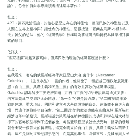
論》。你會如何向非專業讀者描述這本著作？
杜金：
4PT（第四政治理論）的核心是歷史存在的神聖性、整個民族的神聖性以及
人類在世界上精神與知識使命的神聖性。這很接近「塞爾吉烏斯·布爾加科
夫」神父的想法，他的《經濟哲學》被構建為將經濟活動轉變為國家禮拜儀
式的項目。
佐諾夫：
“國家禮儀”聽起來很高尚，但第四政治理論的經濟基礎是什麼？
杜金：
在我看來，著名的俄羅斯經濟學家亞歷山大·加盧什卡（Alexander
Galushk），《生長水晶》一書的作者，他開發了一種超越三種政治意識形
態（自由主義、共產主義和民族主義）的有效且高效的經濟學模型。
Galushka 認為解決主要經濟問題（用自由主義的術語來說就是通貨膨脹）
的方法是建立雙迴路金融體系。“第一圈”的錢是普通錢；“第二圈”則是用於
戰略建設、重大項目、國防和建立強大基礎設施的資金。這筆錢不會進入市
場，而這作為戰略項目保留。“第二圈經濟”的做法也能在富蘭克林·羅斯福的
經濟改革中被發現。羅斯福基於凱恩斯在納粹德國的成功和蘇聯在斯大林領
導下的戰略模型得到了這個啟發。每當雙環模型被社會接受時，國家的發展
就會出現一個強大的轉折點，這完全獨立於自由主義、共產主義或法西斯主
義。這不是關於這些意識形態的，而是其他事情。具體來說，是國家與人民