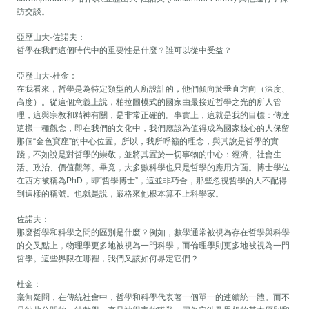
訪交談。
亞歷山大·佐諾夫：
哲學在我們這個時代中的重要性是什麼？誰可以從中受益？
亞歷山大·杜金：
在我看來，哲學是為特定類型的人所設計的，他們傾向於垂直方向（深度、
高度）。從這個意義上說，柏拉圖模式的國家由最接近哲學之光的所人管
理，這與宗教和精神有關，是非常正確的。事實上，這就是我的目標：傳達
這樣一種觀念，即在我們的文化中，我們應該為值得成為國家核心的人保留
那個“金色寶座”的中心位置。所以，我所呼籲的理念，與其說是哲學的實
踐，不如說是對哲學的崇敬，並將其置於一切事物的中心：經濟、社會生
活、政治、價值觀等。畢竟，大多數科學也只是哲學的應用方面。博士學位
在西方被稱為PhD，即“哲學博士”，這並非巧合，那些忽視哲學的人不配得
到這樣的稱號。也就是說，嚴格來他根本算不上科學家。
佐諾夫：
那麼哲學和科學之間的區別是什麼？例如，數學通常被視為存在哲學與科學
的交叉點上，物理學更多地被視為一門科學，而倫理學則更多地被視為一門
哲學。這些界限在哪裡，我們又該如何界定它們？
杜金：
毫無疑問，在傳統社會中，哲學和科學代表著一個單一的連續統一體。而不