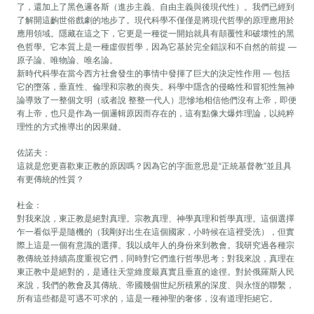
了，還加上了黑色邏各斯（進步主義、自由主義與後現代性）。我們已經到
了解開這齣世俗戲劇的地步了。現代科學不僅僅是將現代哲學的原理應用於
應用領域。隱藏在這之下，它更是一種從一開始就具有顛覆性和破壞性的黑
色哲學。它本質上是一種虛假哲學，因為它基於完全錯誤和不自然的前提 —
原子論、唯物論、唯名論。
新時代科學在當今西方社會發生的事情中發揮了巨大的決定性作用 — 包括
它的墮落，垂直性、倫理和宗教的喪失。科學中隱含的侵略性和冒犯性無神
論導致了一整個文明（或者說 整整一代人）悲慘地相信他們沒有上帝，即便
有上帝，也只是作為一個邏輯原因而存在的，這有點像大爆炸理論，以純粹
理性的方式推導出的因果鏈。
佐諾夫：
這就是您更喜歡東正教的原因嗎？因為它的字面意思是“正統基督教”並且具
有更傳統的性質？
杜金：
對我來說，東正教是絕對真理。宗教真理、神學真理和哲學真理。這個選擇
乍一看似乎是隨機的（我剛好出生在這個國家，小時候在這裡受洗），但實
際上這是一個有意識的選擇。我以成年人的身份來到教會。我研究過各種宗
教傳統並持續高度重視它們，同時對它們進行哲學思考；對我來說，真理在
東正教中是絕對的，是通往天堂維度最真實且垂直的途徑。對於俄羅斯人民
來說，我們的教會及其傳統、帝國幾個世紀所積累的深度、與永恆的聯繫，
所有這些都是可遇不可求的，這是一種神聖的奢侈，沒有道理拒絕它。