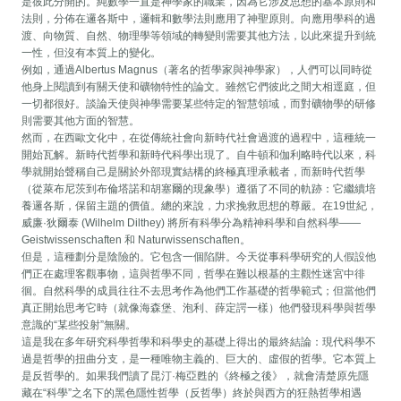
是彼此分開的。純數學一直是神學家的職業，因為它涉及思想的基本原則和
法則，分佈在邏各斯中，邏輯和數學法則應用了神聖原則。向應用學科的過
渡、向物質、自然、物理學等領域的轉變則需要其他方法，以此來提升到統
一性，但沒有本質上的變化。
例如，通過Albertus Magnus（著名的哲學家與神學家），人們可以同時從
他身上閱讀到有關天使和礦物特性的論文。雖然它們彼此之間大相逕庭，但
一切都很好。談論天使與神學需要某些特定的智慧領域，而對礦物學的研修
則需要其他方面的智慧。
然而，在西歐文化中，在從傳統社會向新時代社會過渡的過程中，這種統一
開始瓦解。新時代哲學和新時代科學出現了。自牛頓和伽利略時代以來，科
學就開始聲稱自己是關於外部現實結構的終極真理承載者，而新時代哲學
（從萊布尼茨到布倫塔諾和胡塞爾的現象學）遵循了不同的軌跡：它繼續培
養邏各斯，保留主題的價值。總的來說，力求挽救思想的尊嚴。在19世紀，
威廉·狄爾泰 (Wilhelm Dilthey) 將所有科學分為精神科學和自然科學——
Geistwissenschaften 和 Naturwissenschaften。
但是，這種劃分是陰險的。它包含一個陷阱。今天從事科學研究的人假設他
們正在處理客觀事物，這與哲學不同，哲學在難以根基的主觀性迷宮中徘
徊。自然科學的成員往往不去思考作為他們工作基礎的哲學範式；但當他們
真正開始思考它時（就像海森堡、泡利、薛定諤一樣）他們發現科學與哲學
意識的“某些投射”無關。
這是我在多年研究科學哲學和科學史的基礎上得出的最終結論：現代科學不
過是哲學的扭曲分支，是一種唯物主義的、巨大的、虛假的哲學。它本質上
是反哲學的。如果我們讀了昆汀·梅亞甦的《終極之後》，就會清楚原先隱
藏在“科學”之名下的黑色隱性哲學（反哲學）終於與西方的狂熱哲學相遇