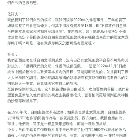
們自己的意識形態。
佐諾夫：
既然提到了我們自己的模式，讓我們談談2020年的修憲事件，三年前普丁
總統調整了許多憲法條文，但其中卻沒有觸及第13條，即“不得將任何意識
形態確立為國家和強制性意識形態”。在您看來，普丁總統為什麼決定不修
改這條規定？是因為這樣自由主義意識形態就沒有機會成為官方的國家意識
形態了嗎？可是，沒有意識形態又怎麼可能有國家呢？
杜金：
我們正面臨著全球自由文明的威脅，沒有自己的意識形態平台是不可能與其
對抗的。「證明我們的文明，保護傳統價值觀」— 這是2022年11月9日總
統令中關於批准公共政策基本原則的目標，這是顯而易見的，並且得到了廣
大人民群體的認可。我仍然認為該國的領導層沒有質疑俄羅斯需要自己的文
明地位這一事實。這意味著它有自己的想法。
至於你提到的第13條，它可以被理解為自由派又一次顛覆性的舉措，他們希
望避免重新陷入他們害怕的共產主義蘇聯模式，更害怕俄羅斯回到正統神權
的沙皇專制體系下。
在1990年代，自由主義改革者認為，如果完全禁止意識形態，自由主義將
以“常態”和“進步”的同義作為唯一的意識形態。西方如此，我國也應如此。
而且，他們說，這不是一種意識形態理念，而是一種理所當然。
今天，自由主義者在俄羅斯社會中早已失去了他們在1990年代那樣的政治
霸權，但他們仍然在國家的管理結構、商業、政治圈中活動 — 在精英階層