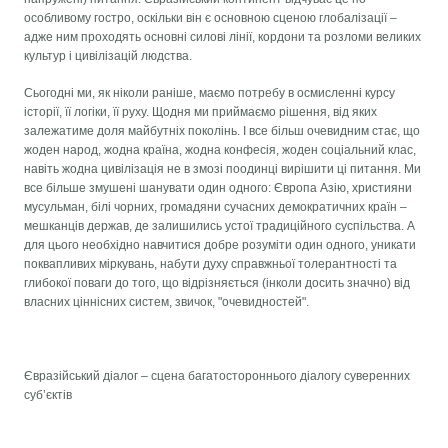
особливому гостро, оскільки він є основною сценою глобалізації –
адже ним проходять основні силові лінії, кордони та розломи великих
культур і цивілізацій людства.
Сьогодні ми, як ніколи раніше, маємо потребу в осмисленні курсу
історії, її логіки, її руху. Щодня ми приймаємо рішення, від яких
залежатиме доля майбутніх поколінь. І все більш очевидним стає, що
жоден народ, жодна країна, жодна конфесія, жоден соціальний клас,
навіть жодна цивілізація не в змозі поодинці вирішити ці питання. Ми
все більше змушені шанувати один одного: Європа Азію, християни
мусульман, білі чорних, громадяни сучасних демократичних країн –
мешканців держав, де залишились устої традиційного суспільства. А
для цього необхідно навчитися добре розуміти один одного, уникати
поквапливих міркувань, набути духу справжньої толерантності та
глибокої поваги до того, що відрізняється (інколи досить значно) від
власних ціннісних систем, звичок, "очевидностей".
Євразійський діалог – сцена багатостороннього діалогу суверенних
суб’єктів