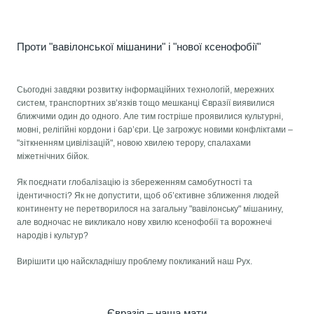
Проти "вавілонської мішанини" і "нової ксенофобії"
Сьогодні завдяки розвитку інформаційних технологій, мережних
систем, транспортних зв’язків тощо мешканці Євразії виявилися
ближчими один до одного. Але тим гостріше проявилися культурні,
мовні, релігійні кордони і бар’єри. Це загрожує новими конфліктами –
"зіткненням цивілізацій", новою хвилею терору, спалахами
міжетнічних бійок.
Як поєднати глобалізацію із збереженням самобутності та
ідентичності? Як не допустити, щоб об’єктивне зближення людей
континенту не перетворилося на загальну "вавілонську" мішанину,
але водночас не викликало нову хвилю ксенофобії та ворожнечі
народів і культур?
Вирішити цю найскладнішу проблему покликаний наш Рух.
Євразія – наша мати