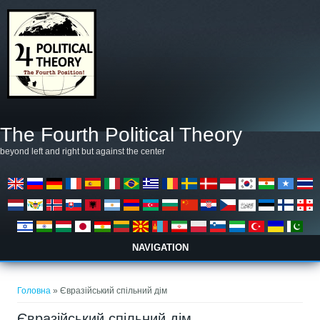
Перейти до основного матеріалу
The Fourth Political Theory
beyond left and right but against the center
NAVIGATION
Ви є тут
Головна
» Євразійський спільний дім
Євразійський спільний дім