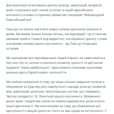
Для реалізації інтенсивного діалогу культур, цивілізацій, конфесій,
країн, соціальних груп, класів, етносів та націй євразійського
континенту в нових історичних умовах ми створюємо "Міжнародний
Євразійський рух".
Наш рух не прагне нав’язати комусь цілком однозначні рішення й
догми. Ми маємо значно більше питань, ніж відповідей. І до істини ми
зможемо прийти тільки в ході відкритого, послідовного діалогу з усіма
основними силами нашого континенту – від Токіо до Азорських
островів.
Ми закликаємо всіх відповідальних людей Євразії, які замислюються
про сенс буття, шляхи історичного розвитку, цінності та ідеї разом
будувати "образ майбутнього", окреслювати спільними зусиллями
реальну карту Євразії нового тисячоліття.
Ми глибоко переконані в тому, що наше спільне завдання полягає в
збереженні за будь-яку ціну самобутності народів, культур, конфесій,
мов, цивілізацій, ціннісних і філософських систем, що створюють
"квітучу складність” (К. Леонтьєв) нашого континенту. Зближення і
діалог країн і людей між собою не повинні відбуватися ціною втрати
їхньої ідентичності. Ми наполягаємо на тому, що збереження цієї
ідентичності є вищою цінністю і ніхто не має права на неї посягати. У