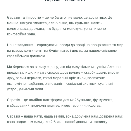
Євразія та її простір – це не багато і не мало, це достатньо. Це
менше, ніж уся планета, але більше, ніж будь-яка, навіть
велетенська, держава, ніж будь-яка монокультурна чи моно
конфесійна зона.
Наше завдання – спрямувати народи до праці на процвітання та мир
на всьому континенті, на будівництво і догляд за нашою спільною
євразійською домівкою.
Ми беремося за велику справу, яка під силу тільки могутнім. Але наші
предки залишили нам у спадок щось велике – скарби думки, висоти
духу, великі держави, світлі моральні орієнтири, величезне
економічне надбання, різноманітні соціальні системи, суспільні
устрої, унікальні мови.
Євразія – це надійна платформа для майбутнього, фундамент,
відбудований тисячоліттями великого творіння людства.
Євразія – наша мати, наша земля, вона доручена нам, довірена нам;
вона надає нам сили, але й благає нашої допомоги і захисту.