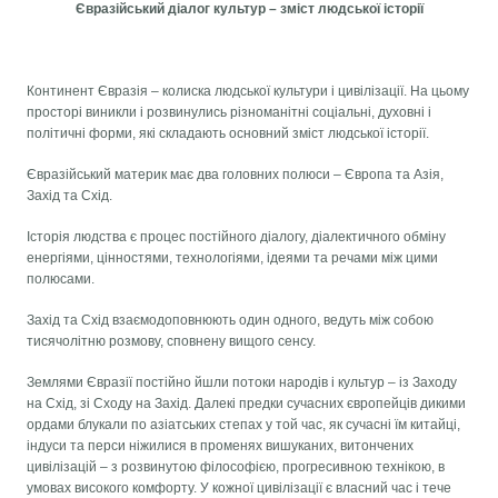
Євразійський діалог культур – зміст людської історії
Континент Євразія – колиска людської культури і цивілізації. На цьому
просторі виникли і розвинулись різноманітні соціальні, духовні і
політичні форми, які складають основний зміст людської історії.
Євразійський материк має два головних полюси – Європа та Азія,
Захід та Схід.
Історія людства є процес постійного діалогу, діалектичного обміну
енергіями, цінностями, технологіями, ідеями та речами між цими
полюсами.
Захід та Схід взаємодоповнюють один одного, ведуть між собою
тисячолітню розмову, сповнену вищого сенсу.
Землями Євразії постійно йшли потоки народів і культур – із Заходу
на Схід, зі Сходу на Захід. Далекі предки сучасних європейців дикими
ордами блукали по азіатських степах у той час, як сучасні їм китайці,
індуси та перси ніжилися в променях вишуканих, витончених
цивілізацій – з розвинутою філософією, прогресивною технікою, в
умовах високого комфорту. У кожної цивілізації є власний час і тече