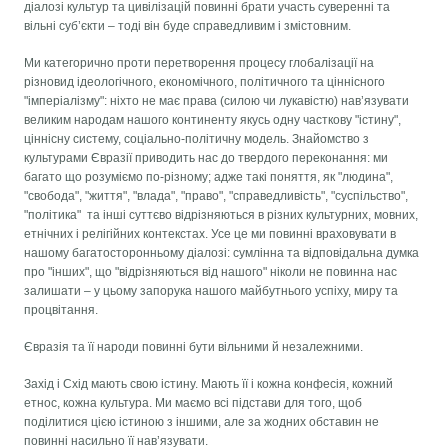
діалозі культур та цивілізацій повинні брати участь суверенні та
вільні суб’єкти – тоді він буде справедливим і змістовним.
Ми категорично проти перетворення процесу глобалізації на
різновид ідеологічного, економічного, політичного та ціннісного
"імперіалізму": ніхто не має права (силою чи лукавістю) нав’язувати
великим народам нашого континенту якусь одну часткову "істину",
ціннісну систему, соціально-політичну модель. Знайомство з
культурами Євразії приводить нас до твердого переконання: ми
багато що розуміємо по-різному; адже такі поняття, як "людина",
"свобода", "життя", "влада", "право", "справедливість", "суспільство",
"політика" та інші суттєво відрізняються в різних культурних, мовних,
етнічних і релігійних контекстах. Усе це ми повинні враховувати в
нашому багатосторонньому діалозі: сумлінна та відповідальна думка
про "інших", що "відрізняються від нашого" ніколи не повинна нас
залишати – у цьому запорука нашого майбутнього успіху, миру та
процвітання.
Євразія та її народи повинні бути вільними й незалежними.
Захід і Схід мають свою істину. Мають її і кожна конфесія, кожний
етнос, кожна культура. Ми маємо всі підстави для того, щоб
поділитися цією істиною з іншими, але за жодних обставин не
повинні насильно її нав’язувати.