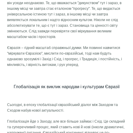
він усюди неоднаково. Те, що вважається "дикунством" тут і зараз, в
іншому місці чи завтра стає еталоном "прогресу". Те, що видається
універсальною істиною тут і зараз, в іншому місці чи завтра
виявляється локальним і надто відносним культом. Ніколи не слід
абсолютизувати те, що є тут і зараз. Становища та цінності світу
змінюються. Слід завжди перевіряти свої міркування великим
масштабом часів і просторів.
Євразія – гідний масштаб справжньої думки. Ми повинні навчитися
"міркувати Євразією", мислити по-євразійські, тоді нам будуть
однаково зрозумілі і Захід і Схід, і прогрес, і Традиція, і постійність, і
мінливість, і вірність витокам, і рух уперед.
Глобалізація як виклик народам і культурам Євразії
Сьогодні, в епоху глобалізації євразійський діалог між Заходом та
Сходом набув нової актуальності.
Глобалізація йде з Заходу, але все більше займає і Схід. Це складний
та суперечливий процес, який ставить нові й нові (інколи драматичні,
напружені) питання. Євразійський континент відчуває це по-