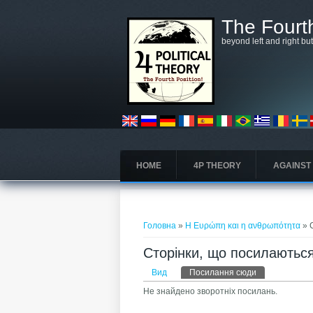
Перейти до основного матеріалу
The Fourth
beyond left and right bu
HOME
4P THEORY
AGAINST
Ви є тут
Головна
»
Η Ευρώπη και η ανθρωπότητα
» 
Сторінки, що посилаютьс
Первинні вкладки
Вид
Посилання сюди
(активна вкла
Не знайдено зворотніх посилань.