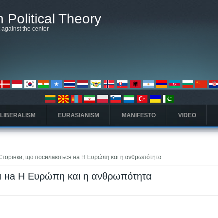
 Political Theory
t against the center
 LIBERALISM
EURASIANISM
MANIFESTO
VIDEO
Сторінки, що посилаються на Η Ευρώπη και η ανθρωπότητα
я на Η Ευρώπη και η ανθρωπότητα
дка)