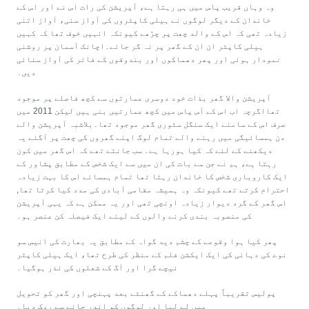
وہ وہاں قریب پاس میں ہی رہتا ہے، آپریشن کی رات اس نے اور اس کے
خاندان کے دیگر لوگوں نے ہیلی کاپٹروں کی آواز سنی، آواز اتنی
زیادہ تھی کہ اس کے والد چھت پر چڑھے کیونکہ انہیں خوف تھا کہ کہیں
ہیلی کاپٹر ان ان کے گھر پر نہ گر جائے۔اچانک آسمان پر روشنی
نمودار ہوئی اور پھر دھماکوں اور بندوقوں کے فائر کی آواز سنائی
دیں۔
آپریشن والا گھر بذات خود دوسری عمارتوں سے کچھ فاصلے پر موجود
تھااگرچہ اب اس کے آس پاس میں کچھ عمارتیں بنی ہیں لیکن 2011 میں
صرف اس کے سامنے ایک سنگل سٹوری گھر موجود تھا۔بلاشبہ آپریشن والے
دن ہمسائیگی میں رہنے والے تمام لوگ اپنے گھروں کی چھت پر آگئے یہ
دیکھنے کے لئے کہ کیا ہورہا ہے۔ سب جانتے تھے کہ اس گھر میں کون
رہتا ہے، ہم نے جن سے بات کی ان میں سے ایک شخص کے مطابق پشاور کے
ایک کاروباری شخص کا خاندان رہتا تھا تمام ہمسائے اس کا بہت زیادہ
احترام کرتے تھے کیونکہ وہ ہمیشہ مقامی آبادی کی مدد کیا کرتا تھا,
اس گھر کے گرد دیوار زیادہ اونچی تھی اور یہ ممکن ہے کہ یہی آپریشن
کی منصوبہ بندی کرنے والوں کے لیئے ایک فیصلہ کن عنصر ہو۔
پھر کیا ہوا وقوعے کے چشم دید گواہ کے مطابق یہ بھارت کی انیس سو
نوے کی دہائی کی ایک ایکشن فلم کے منظر کی طرح تھا، ایک ہیلی کاپٹر
نیچے گرا اور آگ کے شعلوں کی نذر ہوگیا۔
پولیس تقریباً پہلے دھماکے کے گھنٹے بعد پہنچی اور گھر کو تحویل
میں لے لیا اور لوگوں کو اندر جانے سے روک دیا۔