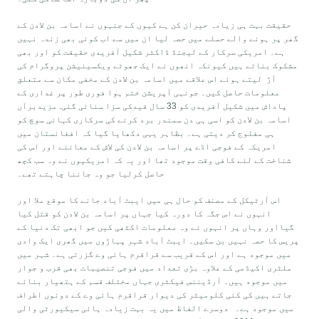
حقیقت بہت ہی زیادہ حیران کن ہے کیوں کے جنہوں نے اسامہ بن لادن کے
گھر پر ہونے والے حملے میں حصہ لیا ان میں سے اب کوئی بھی زندہ نہیں
ہے۔ امریکی سرکار کے لیجنڈ ڈاکٹر شکیل آفریدی حقیقت کو اور بھی
مشکوک بناتے ہیں کیونکہ انھوں نے ایک جھوٹے ویکسینیشن پروگرام کی
آڑ لیتے ہوئے اس علاقے میں اسامہ بن لادن کے مخفی مکان سے متعلق
معلومات حاصل کیں۔ جونہی آپریشن ختم ہوا فوری طور پر غداری کے
پاداش میں شکیل آفریدی کو 33 سال قیدکی سزا سنائی گئی. مزیدبرآں
اسامہ بن لادن کو اسی ہی دن سمندر برد کرنے کی سرکاری کہانی سوچ کو
ہی مفلوج کر دیتی ہے۔ بظاہر یہی دکھایا گیا کہ افغانستان میں
امریکہ کے فوجی اڈے پر اسامہ بن لادن کی لاش کے معائنے اور اس کی
شناخت کے لئے کافی وقت موجود تھا اور یہ کہ امریکیوں نے وہ سب کچھ
حاصل کرلیا جو وہ جاننا چاہتے تھے۔
اس آرٹیکل کے مصنف کو حال ہی میں ایبٹ آباد جانے کا موقع ملا اور
انہوں نے اس جگہ کا دورہ کیا جہاں پر اسامہ بن لادن کو قتل کیا
گیااور وہاں پر انہوں نے وہ معلومات اکٹھی کیں جو ابھی تک دنیا کے
پریس کا حصہ نہیں بن سکیں۔ ایبٹ آباد شہر پہاڑوں میں گھری ایک وادی
میں موجود ہے اور اس کے قریب سے قراقرم ہائی وے گزرتی ہے۔ شہر میں
ملٹری اکیڈمی کے علاوہ بڑی تعداد میں فوجی تنصیبات بھی قرب و جوار
میں موجود ہیں۔ آرڈیننس فیکٹری جہاں مختلف قسم کے ہتھیار بنائے
جاتے ہیں کی کئی کلومیٹر کی دیوار قراقرم ہائی وے کے دونوں اطراف
میں موجود ہے۔ دوسرے الفاظ میں یہ بہت زیادہ ہائی سیکیورٹی والی