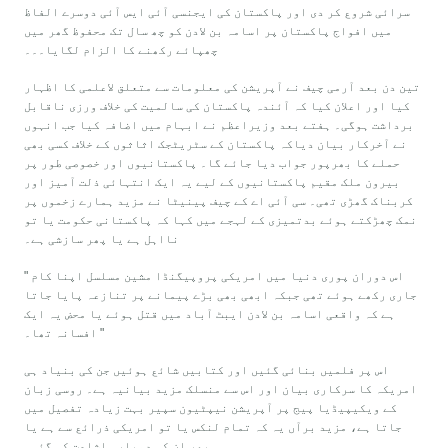
سرائی شروع کر دی اور پاکستان کی ایجنسی آئی ایس آئی دوسرے الفاظ
میں افواج پاکستان پر اسامہ بن لادن کو چھ سال تک محفوظ گھر میں
چھپائے رکھنے کا الزام لگایا۔۔۔
تین دن بعد آرمی چیف نے آپریشن کی معلومات سے متعلق لاعلمی کا اظہار
کیا اور اعلان کیا کہ آئندہ پاکستان کی سالمیت کی خلاف ورزی ناقابل
برداشت ہوگی۔ ہفتے بعد وزیراعظم نے ابہام میں اضافہ کیا جب انہوں
نے آخرکار بیان دیاکہ پاکستان کے سٹریٹجک اثاثوں کے خلاف کسی بھی
حملے کا بھرپور جواب دیا جائے گا۔ پاکستانیوں اور خصوصی طور پر
بیرون ملک مقیم پاکستانیوں کے لیے یہ ایک انتہائی ذلت آمیز اور
کربناک گھڑی تھی۔ سی آئی اے کے چیف پینیٹا نے مزید ہمارے زخموں پر
نمک چھڑکتے ہوئے بدتمیزی کے لہجے میں کہا کہ پاکستانی حکومت یا تو
نااہل ہے یا پھر سازشی ہے۔
" اس دوران پوری دنیا میں امریکی پروپیگنڈا مشین مسلسل اپنا کام
جاری رکھے ہوئے تھی جبکہ ابھی بھی بڑے پیمانے پر تنازعہ پایا جاتا
ہے کہ واقعی اسامہ بن لادن ایبٹ آباد میں قتل ہوئے یا محض یہ ایک
افسانہ تھا۔ "
اس پر فلمیں بنائی گئیں اور کتابیں شائع ہوئیں جن کی بنیاد ہی
امریکہ کا سرکاری بیان اور اس سے منسلک مزید بیانیہ ہے۔ روسی زبان
کے ویکیپیڈیا پیج پر آپریشن نیپٹیون سپیر بہت زیادہ تفصیل میں
جاتا ہے، مزید برآں یہ کہ تمام لنکس یا تو امریکی ذرائع سے ہے یا
پھر ان کی دوبارہ اشاعت کی گئی۔