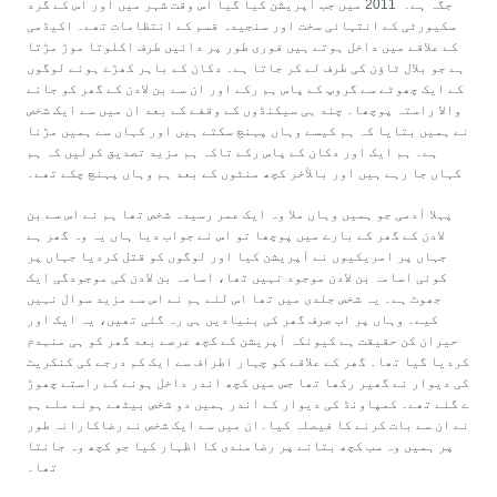
جگہ ہے۔ 2011 میں جب آپریشن کیا گیا اس وقت شہر میں اور اس کے گرد
سکیورٹی کے انتہائی سخت اور سنجیدہ قسم کے انتظامات تھے۔ اکیڈمی
کے علاقے میں داخل ہوتے ہیں فوری طور پر دائیں طرف اکلوتا موڑ مڑتا
ہے جو بلال ٹاؤن کی طرف لے کر جاتا ہے۔ دکان کے باہر کھڑے ہوئے لوگوں
کے ایک چھوٹے سے گروپ کے پاس ہم رکے اور ان سے بن لادن کے گھر کو جانے
والا راستہ پوچھا۔ چند ہی سیکنڈوں کے وقفے کے بعد ان میں سے ایک شخص
نے ہمیں بتایا کہ ہم کیسے وہاں پہنچ سکتے ہیں اور کہاں سے ہمیں مڑنا
ہے۔ ہم ایک اور دکان کے پاس رکے تاکہ ہم مزید تصدیق کرلیں کہ ہم
کہاں جا رہے ہیں اور بالآخر کچھ منٹوں کے بعد ہم وہاں پہنچ چکے تھے۔
پہلا آدمی جو ہمیں وہاں ملا وہ ایک عمر رسیدہ شخص تھا ہم نے اس سے بن
لادن کے گھر کے بارے میں پوچھا تو اس نے جواب دیا ہاں یہ وہ گھر ہے
جہاں پر امریکیوں نے آپریشن کیا اور لوگوں کو قتل کردیا جہاں پر
کوئی اسامہ بن لادن موجود نہیں تھا، اسامہ بن لادن کی موجودگی ایک
جھوٹ ہے۔ یہ شخص جلدی میں تھا اس لئے ہم نے اس سے مزید سوال نہیں
کیے۔ وہاں پر اب صرف گھر کی بنیادیں ہی رہ گئی تھیں، یہ ایک اور
حیران کن حقیقت ہے کیونکہ آپریشن کے کچھ عرصے بعد گھر کو ہی منہدم
کردیا گیا تھا۔ گھر کے علاقے کو چہار اطراف سے ایک کم درجے کی کنکریٹ
کی دیوار نے گھیر رکھا تھا جس میں کچھ اندر داخل ہونے کے راستے چھوڑ
ے گئے تھے۔ کمپاونڈ کی دیوار کے اندر ہمیں دو شخص بیٹھے ہوئے ملے ہم
نے ان سے بات کرنے کا فیصلہ کیا۔ان میں سے ایک شخص نے رضاکارانہ طور
پر ہمیں وہ سب کچھ بتانے پر رضامندی کا اظہار کیا جو کچھ وہ جانتا
تھا۔