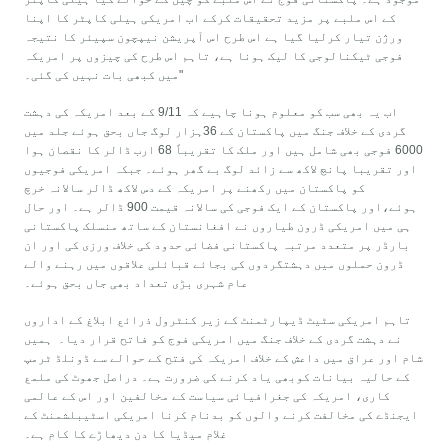
کے اس ملبے پر مزید تحقیقات کرکے اب امریکی ہیلی کاپٹر کا اپنا
ورژن تیار کرلیا گیا ہے اس طرح اس آپریشن نیپچون سپیئر کا نتیجہ
فوجی ٹیکنالوجی کا لیک ہونا ہے، تاہم اس طرح کی چیزوں پر امریکہ
میں کبھی بات نہیں کی گئی۔"
اب یہ بھی سب کو معلوم ہونا چاہیے کہ 9/11 کے بعد امریکہ کی دہشت
گردی کے خلاف جنگ میں پاکستان کے 36ہزار لوگ جاں بحق ہوئے جلد میں
6000 فوجی بھی شامل ہیں اور ملک کا تقریباً 68 ارب ڈالر کا نقصان ہوا
اور تقریبا پانچ لاکھ سے زائد لوگ بے گھر ہوئے۔ جبکہ امریکی فوجیوں
کو پاکستان میں رکھنے پر امریکہ کے دس لاکھ ڈالر سالانہ خرچ
ہوئے،اور پاکستان کے ایک فوجی کی سالانہ قیمت 900 ڈالر ہے۔ اور حال
ہی میں امریکی ڈرون طیاروں نے افغانستان کے ساتھ منسلک پاکستانی
بارڈر پر متعدد مرتبہ پاکستانی فضائی حدود کی خلاف ورزی کی اور ان
ڈرون حملوں میں دہشتگردوں کی بجائے قبائلی علاقوں میں رہنے والے
عام شہری بڑی تعداد بھی جاں بحق ہوئے۔
تاہم امریکی سٹیٹ ڈیپارٹمنٹ کے زیر کنٹرول ذرائع ابلاغ کے اداروں
نے دہشت گردی کے خلاف جنگ میں امریکی فوج کو فاتح قرار دیا۔ ہمیں
شام اور عراق میں داعش کے خلاف امریکہ کی فتح کے حوالے سے ڈونلڈ ٹرمپ
کے حالیہ بیانات کوبھی یاد کرنے کی ضرورت ہے۔ دراصل جھوٹ کی ملمع
کاری، امریکہ کی جغرافیائی سیاست کے مخالفین اور اس کے عالمی
ایجنڈے کی مخالفت کرنے والوں کو بدنام کرنا امریکی اسٹیبلشمنٹ کے
غلام میڈیا کا دن دیھاڑے کا کام ہے۔