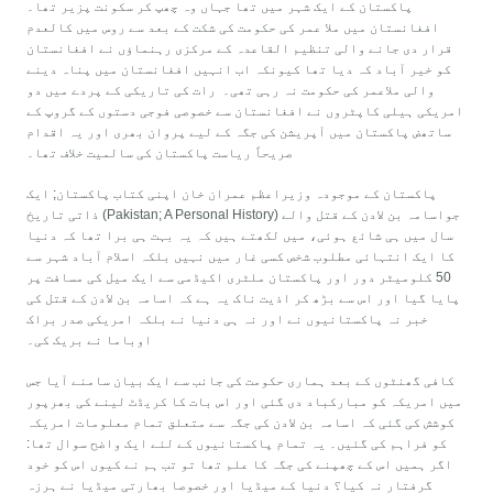
پاکستان کے ایک شہر میں تھا جہاں وہ چھپ کر سکونت پزیر تھا۔
افغانستان میں ملا عمر کی حکومت کی شکت کے بعد سے روس میں کالعدم
قرار دی جانے والی تنظیم القاعدہ کے مرکزی رہنماؤں نے افغانستان
کو خیر آباد کہ دیا تھا کیونکہ اب انہیں افغانستان میں پناہ دینے
والی ملاعمر کی حکومت نہ رہی تھی۔ رات کی تاریکی کے پردے میں دو
امریکی ہیلی کاپٹروں نے افغانستان سے خصوصی فوجی دستوں کے گروپ کے
ساتھض پاکستان میں آپریشن کی جگہ کے لیے پروان بھری اور یہ اقدام
صریحاً ریاست پاکستان کی سالمیت خلاف تھا۔
پاکستان کے موجودہ وزیراعظم عمران خان اپنی کتاب پاکستان; ایک
ذاتی تاریخ (Pakistan; A Personal History) جواسامہ بن لادن کے قتل والے
سال میں ہی شائع ہوئی، میں لکھتے ہیں کہ یہ بہت ہی برا تھا کہ دنیا
کا ایک انتہائی مطلوب شخص کسی غار میں نہیں بلکہ اسلام آباد شہر سے
50 کلومیٹر دور اور پاکستان ملٹری اکیڈمی سے ایک میل کی مسافت پر
پایا گیا اور اس سے بڑھ کر اذیت ناک یہ ہے کہ اسامہ بن لادن کے قتل کی
خبر نہ پاکستانیوں نے اور نہ ہی دنیا نے بلکہ امریکی صدر براک
اوباما نے بریک کی۔
کافی گھنٹوں کے بعد ہماری حکومت کی جانب سے ایک بیان سامنے آیا جس
میں امریکہ کو مبارکباد دی گئی اور اس بات کا کریڈٹ لینے کی بھرپور
کوشش کی گئی کہ اسامہ بن لادن کی جگہ سے متعلق تمام معلومات امریکہ
کو فراہم کی گئیں۔ یہ تمام پاکستانیوں کے لئے ایک واضح سوال تھا:
اگر ہمیں اس کے چھپنے کی جگہ کا علم تھا تو تب ہم نے کیوں اس کو خود
گرفتار نہ کیا؟ دنیا کے میڈیا اور خصوصا بھارتی میڈیا نے ہرزہ