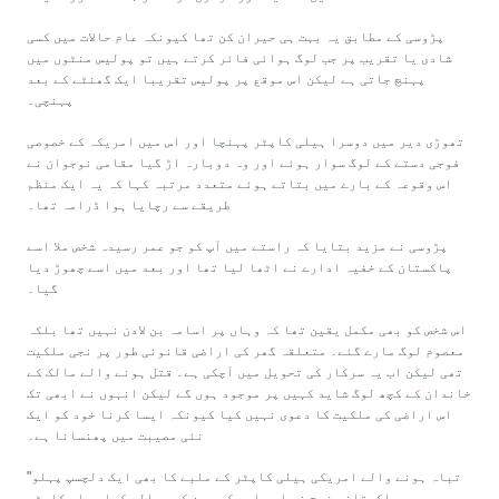
پڑوسی کے مطابق یہ بہت ہی حیران کن تھا کیونکہ عام حالات میں کسی
شادی یا تقریب پر جب لوگ ہوائی فائر کرتے ہیں تو پولیس منٹوں میں
پہنچ جاتی ہے لیکن اس موقع پر پولیس تقریبا ایک گھنٹے کے بعد
پہنچی۔
تھوڑی دیر میں دوسرا ہیلی کاپٹر پہنچا اور اس میں امریکہ کے خصوصی
فوجی دستے کے لوگ سوار ہوئے اور وہ دوبارہ اڑ گیا مقامی نوجوان نے
اس وقوعہ کے بارے میں بتاتے ہوئے متعدد مرتبہ کہا کہ یہ ایک منظم
طریقے سے رچایا ہوا ڈرامہ تھا۔
پڑوسی نے مزید بتایا کہ راستے میں آپ کو جو عمر رسیدہ شخص ملا اسے
پاکستان کے خفیہ ادارے نے اٹھا لیا تھا اور بعد میں اسے چھوڑ دیا
گیا۔
اس شخص کو بھی مکمل یقین تھا کہ وہاں پر اسامہ بن لادن نہیں تھا بلکہ
معصوم لوگ مارے گئے۔ متعلقہ گھر کی اراضی قانونی طور پر نجی ملکیت
تھی لیکن اب یہ سرکار کی تحویل میں آچکی ہے۔ قتل ہونے والے مالک کے
خاندان کے کچھ لوگ شاید کہیں پر موجود ہوں گے لیکن انہوں نے ابھی تک
اس اراضی کی ملکیت کا دعوی نہیں کیا کیونکہ ایسا کرنا خود کو ایک
نئی مصیبت میں پھنسانا ہے۔
"تباہ ہونے والے امریکی ہیلی کاپٹر کے ملبے کا بھی ایک دلچسپ پہلو
موجود ہے۔ پاکستانی فوج نے اس ملبے کو چین کے حوالے کیا ہیلی کاپٹر