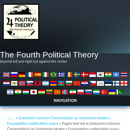
Skip to main content
The Fourth Political Theory
beyond left and right but against the center
NAVIGATION
You are here
مرکز
»
Exkluzívní rozhovor Červenobílých se Solimanem Muttim z
Eurasijského uměleckého svazu
» Pages that link to Exkluzívní rozhovor
Červenobílých se Solimanem Muttim z Eurasijského uměleckého svazu