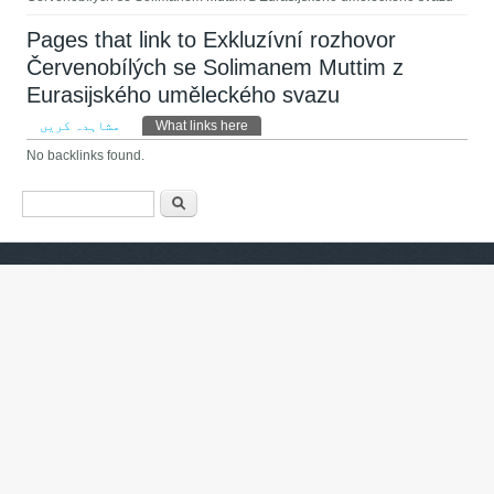
Pages that link to Exkluzívní rozhovor
Červenobílých se Solimanem Muttim z
Eurasijského uměleckého svazu
Primary tabs
مشاہدہ کریں
What links here
(ایکٹِو ٹیب)
No backlinks found.
Search form
تلاش