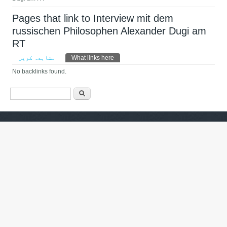
Pages that link to Interview mit dem
russischen Philosophen Alexander Dugi am
RT
Primary tabs
مشاہدہ کریں
What links here
(ایکٹِو ٹیب)
No backlinks found.
Search form
تلاش