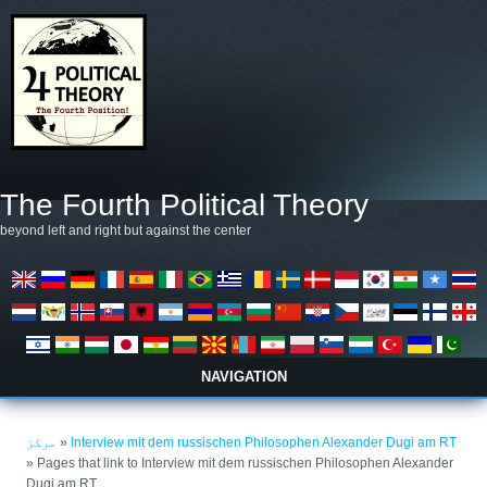
Skip to main content
The Fourth Political Theory
beyond left and right but against the center
NAVIGATION
You are here
مرکز
»
Interview mit dem russischen Philosophen Alexander Dugi am RT
» Pages that link to Interview mit dem russischen Philosophen Alexander
Dugi am RT