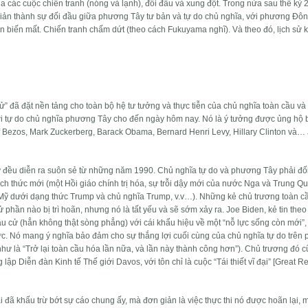
ủa các cuộc chiến tranh (nóng và lạnh), đối đầu và xung đột. Trong nửa sau thế kỷ 2
giản thành sự đối đầu giữa phương Tây tư bản và tự do chủ nghĩa, với phương Đô
biến mất. Chiến tranh chấm dứt (theo cách Fukuyama nghĩ). Và theo đó, lịch sử k
sử” đã đặt nền tảng cho toàn bộ hệ tư tưởng và thực tiễn của chủ nghĩa toàn cầu và
i tự do chủ nghĩa phương Tây cho đến ngày hôm nay. Nó là ý tưởng được ủng hộ 
f Bezos, Mark Zuckerberg, Barack Obama, Bernard Henri Levy, Hillary Clinton và…
hứ đều diễn ra suôn sẻ từ những năm 1990. Chủ nghĩa tự do và phương Tây phải đố
h thức mới (một Hồi giáo chính trị hóa, sự trỗi dậy mới của nước Nga và Trung Q
 Mỹ dưới dạng thức Trump và chủ nghĩa Trump, v.v…). Những kẻ chủ trương toàn c
 phần nào bị trì hoãn, nhưng nó là tất yếu và sẽ sớm xảy ra. Joe Biden, kẻ tin theo
ầu cử (hẳn không thật sòng phẳng) với cái khẩu hiệu về một “nỗ lực sống còn mới”
ực. Nó mang ý nghĩa bảo đảm cho sự thắng lợi cuối cùng của chủ nghĩa tự do trên 
 như là “Trở lại toàn cầu hóa lần nữa, và lần này thành công hơn”). Chủ trương đó 
p Diễn đàn Kinh tế Thế giới Davos, với tôn chỉ là cuộc “Tái thiết vĩ đại” [Great Re
 đã khấu trừ bớt sự cáo chung ấy, mà đơn giản là việc thực thi nó được hoãn lại, 