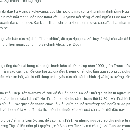
 và đại chiến lược Đại Nga.
in đã đáp trả Francis Fukuyama, sau khi học giả này công khai nhận định rằng Nga
Dugin một mặt thanh toán học thuật với Fukuyama nói riêng và chủ nghĩa tự do nói c
 quanh đại chiến lược Đại Nga. Thậm chí, ông không úp mở về cuộc đấu hạt nhân 
raine.
guyên bản của một bên “tham chiến”, để bạn đọc, qua đó, truy tầm lại các vấn đề
ững gì liên quan, cũng như về chính Alexander Dugin.
đang sống dưới cái bóng của cuộc tranh luận có từ những năm 1990, giữa Francis 
nhắm vào các luận đề của hai tác giả đều không khiến cho tầm quan trọng của ch
n, và hơn thế, vẫn là nội dung chính yếu của bối cảnh chính trị và hệ tư tưởng trên
ủa khối Hiệp ước Warsaw và sau đó là Liên bang Xô viết, triết gia chính trị người 
cáo chung của lịch sử“. Nó đặt trên cơ sở cho rằng, trong thế kỷ 20 – và đặc biệt 
lịch sử đã được quy giản thành cuộc đối đầu giữa hai hệ tư tưởng: chủ nghĩa tự do 
, và theo đó là ý nghĩa của lịch sử, phụ thuộc vào kết quả của cuộc đối đầu này.
, ở thời điểm mà Liên Xô sụp đổ vào năm 1991, và những người theo chủ nghĩa tự 
hương Tây sẽ lên nắm giữ quyền lực ở Moscow. Từ đấy mà có luận đề “sự cáo chu