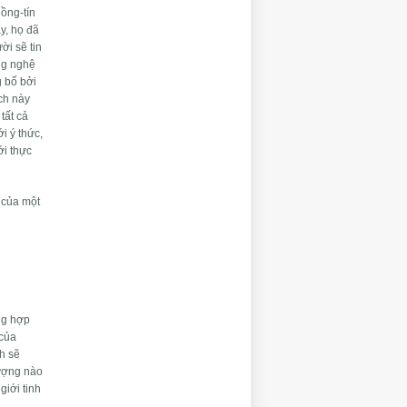
ồng-tín
y, họ đã
ời sẽ tin
ông nghệ
g bố bởi
ch này
tất cả
i ý thức,
ới thực
 của một
ng hợp
 của
h sẽ
lượng nào
giới tinh