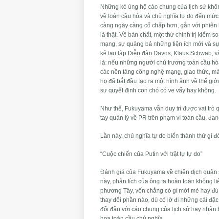
Những kẻ ủng hộ cáo chung của lịch sử khôn
về toàn cầu hóa và chủ nghĩa tự do đến mức k
càng ngày càng cố chấp hơn, gắn với phiên b
là thật. Về bản chất, một thứ chính trị kiểm
mạng, sự quảng bá những tiện ích mới và sự p
kẻ tạo lập Diễn đàn Davos, Klaus Schwab, 
là: nếu những người chủ trương toàn cầu hóa 
các nền tảng công nghệ mạng, giao thức, máy
họ đã bắt đầu tạo ra một hình ảnh về thế giớ
sự quyết định con chó có ve vẩy hay không.
Như thế, Fukuyama vẫn duy trì được vai trò 
tay quản lý về PR trên phạm vi toàn cầu, đa
Lần này, chủ nghĩa tự do biến thành thứ gì đ
“Cuộc chiến của Putin với trật tự tự do”
Đánh giá của Fukuyama về chiến dịch quân s
này, phân tích của ông ta hoàn toàn không l
phương Tây, vốn chẳng có gì mới mẻ hay đủ t
thay đổi phần nào, dù có lờ đi những cái đặ
đối đầu với cáo chung của lịch sử hay nhận b
hoa toàn cầu chủ nghĩa.