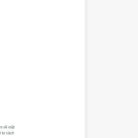
êm về mặt
i tư cách