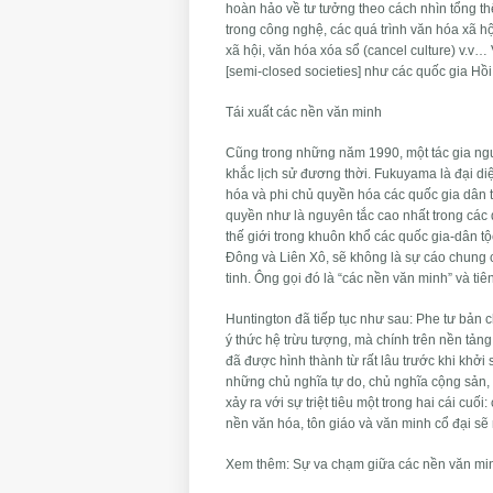
hoàn hảo về tư tưởng theo cách nhìn tổng th
trong công nghệ, các quá trình văn hóa xã hội
xã hội, văn hóa xóa sổ (cancel culture) v.v
[semi-closed societies] như các quốc gia Hồ
Tái xuất các nền văn minh
Cũng trong những năm 1990, một tác gia ngư
khắc lịch sử đương thời. Fukuyama là đại diệ
hóa và phi chủ quyền hóa các quốc gia dân tộ
quyền như là nguyên tắc cao nhất trong các q
thế giới trong khuôn khổ các quốc gia-dân tộ
Đông và Liên Xô, sẽ không là sự cáo chung c
tinh. Ông gọi đó là “các nền văn minh” và ti
Huntington đã tiếp tục như sau: Phe tư bản 
ý thức hệ trừu tượng, mà chính trên nền tản
đã được hình thành từ rất lâu trước khi khởi
những chủ nghĩa tự do, chủ nghĩa cộng sản, 
xảy ra với sự triệt tiêu một trong hai cái c
nền văn hóa, tôn giáo và văn minh cổ đại sẽ 
Xem thêm: Sự va chạm giữa các nền văn mi