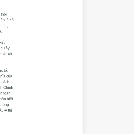
 thời
hận là đã
nh bại
a.
kết
ng Tây
ở các xã
c tế.
ghĩa của
i cách
inh Chính
àn toàn
hận biết
 không
Âu-Á thì