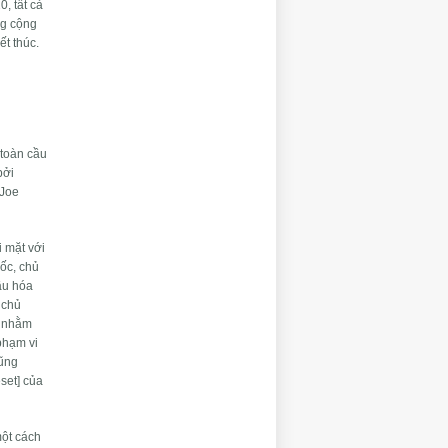
0, tất cả
ng cộng
ết thúc.
 toàn cầu
bởi
 Joe
i mặt với
uốc, chủ
ầu hóa
 chủ
, nhằm
phạm vi
cũng
set] của
một cách