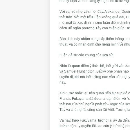
nhà lý luận và nền tảng lý luận cho tư tưởng
Với vai trò như vậy, mới đây, Alexander Dug
thất trận. Với một tiểu luận không quá dài, 
một mặt tái xác định những luận điểm chính
cách để ngăn phương Tây can thiệp giúp Uk
Bản dịch này nhằm cung cấp thêm thông tin n
thuật, và có nhận định cho riêng mình về nh
Luận đề sự cáo chung của lịch sử
Nhìn từ quan điểm ý thức hệ, thế giới vẫn 
và Samuel Huntington. Bất kỳ phê phán nào 
suyển đi, khi mà thế lưỡng nan vẫn còn nguyê
này.
Xin được nhắc lại, liên quan đến sự sụp đổ c
Francis Fukuyama đã đưa ra luận điểm về “sự 
thất bại của chủ nghĩa phát xít – logic của 
Tây và chủ nghĩa cộng sản Xô Viết. Tương lai
Và nay, theo Fukuyama, tương lai ấy đã đến
thừa nhận uy quyền tối cao của ý thức hệ p