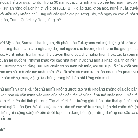
ể của thế giới quan tự do. Trong 30 năm qua, chủ nghĩa tự do tiếp tục ngấm vào xã 
, sự lan rộng của chính trị về giới (LGBTB +), giáo dục, khoa học, nghệ thuật, truy
… Và điều này không chỉ đúng với các quốc gia phương Tây, mà ngay cả các xã hội 
i giáo, Trung Quốc hay Nga, cũng thế.
ời Mỹ khác, Samuel Huntington, đã phản bác Fukuyama với một biện giải khác về
n trung thành của chủ nghĩa tự do, một người chủ trương chính phủ thế giới, phi q
c. Huntington, trái lại, tuân thủ truyền thống của chủ nghĩa hiện thực, tức là công
uan hệ quốc tế. Nhưng khác với các nhà hiện thực chủ nghĩa khác, giải thích nền c
c, Huntington tin rằng, sau khi chiến tranh lạnh kết thúc, với sự sụp đổ của khối p
ủa lịch sử, mà các tác nhân mới sẽ xuất hiện và cạnh tranh lẫn nhau trên phạm vi
ên đoán về sự xung đột giữa chúng trong bài báo nổi tiếng của mình.
chủ nghĩa và phe xã hội chủ nghĩa không được tạo ra từ khoảng không của các bản 
g văn hóa và văn minh xác định của các dân tộc và vùng lãnh thổ khác nhau. Nền t
 sinh cái hiện đại tính phương Tây và các hệ tư tưởng giản hóa luận thái quá của nó
chủ nghĩa dân tộc). Và khi cuộc tranh luận về các hệ tư tưởng hiện đại chấm dứt (
uối: chủ nghĩa cộng sản), từ bên dưới lớp định dạng bề mặt, những đường nét sâu xa 
nổi lên.
nh?