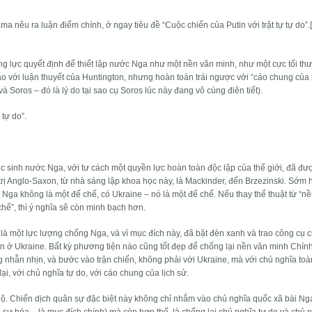
a nêu ra luận điểm chính, ở ngay tiêu đề “Cuộc chiến của Putin với trật tự tự do”.
ng lực quyết định để thiết lập nước Nga như một nền văn minh, như một cực tối t
o với luận thuyết của Huntington, nhưng hoàn toàn trái ngược với “cáo chung của 
Soros – đó là lý do tại sao cụ Soros lúc này đang vô cùng điên tiết).
 tự do”.
c sinh nước Nga, với tư cách một quyền lực hoàn toàn độc lập của thế giới, đã đư
 trị Anglo-Saxon, từ nhà sáng lập khoa học này, là Mackinder, đến Brzezinski. Sớm 
Nga không là một đế chế, có Ukraine – nó là một đế chế. Nếu thay thế thuật từ “n
chế”, thì ý nghĩa sẽ còn minh bạch hơn.
 một lực lượng chống Nga, và vì mục đích này, đã bật đèn xanh và trao công cụ 
n ở Ukraine. Bất kỳ phương tiện nào cũng tốt đẹp để chống lại nền văn minh Chín
g nhẫn nhịn, và bước vào trận chiến, không phải với Ukraine, mà với chủ nghĩa toà
 đại, với chủ nghĩa tự do, với cáo chung của lịch sử.
 lộ. Chiến dịch quân sự đặc biệt này không chỉ nhắm vào chủ nghĩa quốc xã bài Ng