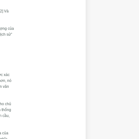
[2] Và
hượng của
lịch sử”
ợc xác
hơn, nó
ền văn
cho chủ
h thống
n cầu,
a của