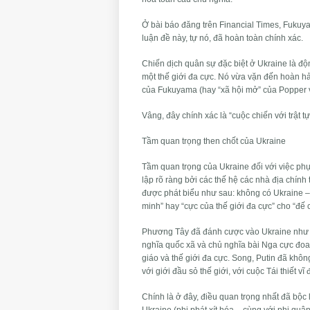
Ở bài báo đăng trên Financial Times, Fukuyam
luận đề này, tự nó, đã hoàn toàn chính xác.
Chiến dịch quân sự đặc biệt ở Ukraine là độ
một thế giới đa cực. Nó vừa vặn đến hoàn hả
của Fukuyama (hay “xã hội mở” của Popper và 
Vâng, đây chính xác là “cuộc chiến với trật tự
Tầm quan trọng then chốt của Ukraine
Tầm quan trọng của Ukraine đối với việc phụ
lập rõ ràng bởi các thế hệ các nhà địa chính
được phát biểu như sau: không có Ukraine – 
minh” hay “cực của thế giới đa cực” cho “đế 
Phương Tây đã đánh cược vào Ukraine như là
nghĩa quốc xã và chủ nghĩa bài Nga cực đoa
giáo và thế giới đa cực. Song, Putin đã khôn
với giới đầu sỏ thế giới, với cuộc Tái thiết vĩ
Chính là ở đây, điều quan trọng nhất đã bộc