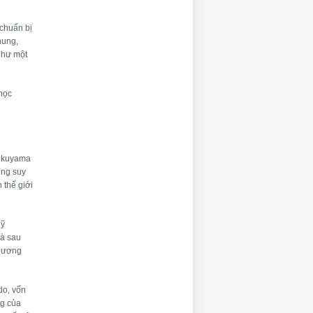
 chuẩn bị
hung,
như một
 học
Fukuyama
úng suy
 thế giới
Mỹ
là sau
phương
do, vốn
ng của