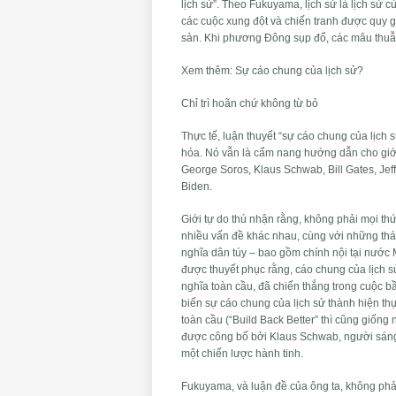
lịch sử”. Theo Fukuyama, lịch sử là lịch sử c
các cuộc xung đột và chiến tranh được quy 
sản. Khi phương Đông sụp đổ, các mâu thuẫn 
Xem thêm: Sự cáo chung của lịch sử?
Chỉ trì hoãn chứ không từ bỏ
Thực tế, luận thuyết “sự cáo chung của lịch 
hóa. Nó vẫn là cẩm nang hướng dẫn cho giớ
George Soros, Klaus Schwab, Bill Gates, Jef
Biden.
Giới tự do thú nhận rằng, không phải mọi t
nhiều vấn đề khác nhau, cùng với những thác
nghĩa dân túy – bao gồm chính nội tại nước
được thuyết phục rằng, cáo chung của lịch sử
nghĩa toàn cầu, đã chiến thắng trong cuộc b
biến sự cáo chung của lịch sử thành hiện th
toàn cầu (“Build Back Better” thì cũng giống
được công bố bởi Klaus Schwab, người sáng lậ
một chiến lược hành tinh.
Fukuyama, và luận đề của ông ta, không phải