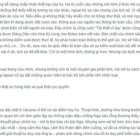
g dễ dàng chấp nhận thất bại của họ. Họ bị cuốn vào những mô hình ý-thức-hệ-cu
hông thể thấy bất kỳ tương lai nào khác, ngoại trừ sự cáo chung của lịch sử. Vì vậ
ản ảo của nó. Nếu điều gì không thật, hãy khiến cho nó trông như thật, và mọi ngư
 soát tâm trí đang được đặt cược vào, thông qua các nguồn lực thông tin toàn cầu, c
hát triển cố kết người-và-máy. Đây chính là công cuộc “Tái thiết vĩ đại” được côn
và được Đảng Dân chủ Hoa Kỳ cùng Joe Biden bám riết vào. Bản chất của chính sá
không kiểm soát được thực tế, họ phải hoàn toàn thống trị thế giới ảo. Họ sở hữu 
 chủ, v.v… Do đó, dựa vào ảo giác điện tử toàn cầu và sự kiểm soát toàn bộ đối vớ
i mà ở đó, lịch sử đã kết thúc. Chỉ là một hình ảnh, không gì hơn. Nhưng cái đuôi m
quan trọng của mình, nhưng không còn là một chuyên gia phân tích, mà với tư cách
ng ngoan cố áp đặt những quan niệm bị bác bỏ bởi phần lớn nhân loại.
ó thật sự hung hãn và quả thật cực quyền.
ự đặc biệt ở Ukraine vì thế có vài điểm hay ho. Thoạt nhìn, dường như trong trườ
iên quan khi chỉ đơn giản lặp lại những luận điệu chống Nga sáo rỗng thường thấy
huyết phục chính họ – chỉ là thứ báo chí bài Nga. Nhưng xem xét kỹ hơn, bức tran
c sắc nhất – lòng căm thù Nga, căm thù Putin đến điên cuồng, và tất cả những lực 
iết giải thuật tư duy của ông ta – phản ánh dòng chính của lối tư duy phổ biến của 