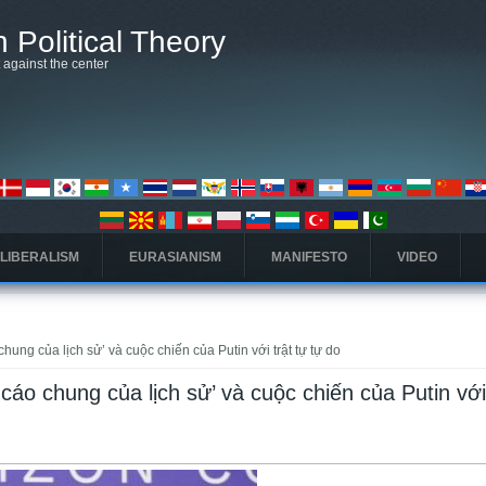
 Political Theory
t against the center
 LIBERALISM
EURASIANISM
MANIFESTO
VIDEO
hung của lịch sử’ và cuộc chiến của Putin với trật tự tự do
cáo chung của lịch sử’ và cuộc chiến của Putin với