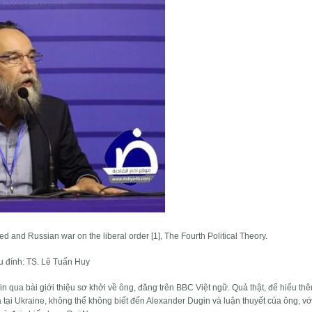
d and Russian war on the liberal order [1], The Fourth Political Theory.
u đính: TS. Lê Tuấn Huy
n qua bài giới thiệu sơ khởi về ông, đăng trên BBC Việt ngữ. Quả thật, để hiểu th
 tại Ukraine, không thể không biết đến Alexander Dugin và luận thuyết của ông, vớ