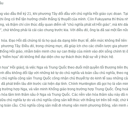
cầu
ng vào đầu thế kỷ 21, khi phương Tây đối đầu với chủ nghĩa Hồi giáo cực đoan. Tại
khi ông có thể tận hưởng chiến thắng lý thuyết của mình. Còn Fukuyama thì thừa n
ùng, và thậm chí còn thúc đẩy quan điểm về “chủ nghĩa phát xít Hồi giáo”, mà khi đá
”, chứ không phải là cái cáo chung trước kia. Với điều đó, ông ta đã sai một lần nữ
ị hóa. Đạo Hồi đã chứng tỏ là họ quá đa dạng trên thực tế, đến mức không thể liên 
 phương Tây. Điều đó, trong chừng mực, đã giúp ích cho các chiến lược gia phươ
 thống Hồi giáo, nhằm biện minh cho sự can thiệp của mình vào đời sống chính trị 
“hiểm họa” đó không thể đại diện cho sự thách thức thật sự về ý thức hệ.
 họa” Hồi giáo], là việc Nga và Trung Quốc theo đuổi một quyền tối thượng trên thự
h đều không đối lập với những kẻ tự do chủ nghĩa và toàn cầu chủ nghĩa, theo n
khi chủ nghĩa cộng sản Trung Quốc công nhận chủ thuyết tự do kinh tế sau những cả
đã phát triển lâu đời trước cái hiện đại tính. Chính Huntington đã gọi họ là văn m
g trường hợp Nga, và văn minh Khổng giáo trong trường hợp Trung Quốc. Ông ho
n hóa tâm linh thâm sâu ở Nga và Trung Quốc. Các nền văn hóa thâm sâu này đã n
iữa chủ nghĩa tự do và chủ nghĩa cộng sản kết thúc với thắng lợi trên bề mặt, chứ
trương toàn cầu. Chủ nghĩa cộng sản mất đi nhưng văn minh phương Đông, văn minh 