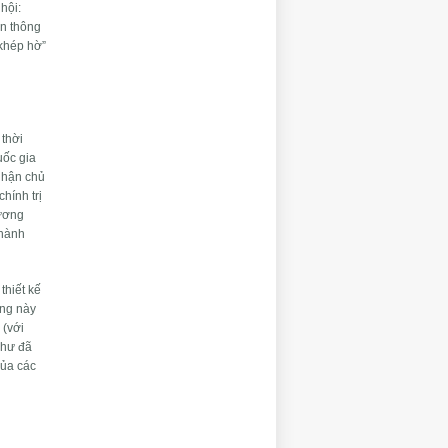
hội:
ền thông
“khép hờ”
 thời
uốc gia
 nhận chủ
hính trị
hương
 hành
thiết kế
ảng này
 (với
như đã
của các