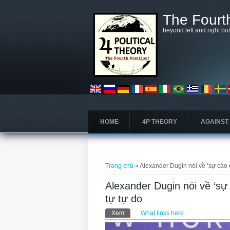
Nhảy đến nội dung
The Fourth
beyond left and right bu
HOME
4P THEORY
AGAINST
Bạn đang ở đây
Trang chủ
» Alexander Dugin nói về ‘sự cáo c
Alexander Dugin nói về ‘sự 
tự tự do
Tab chính
Xem
(tab hoạt động)
What links here