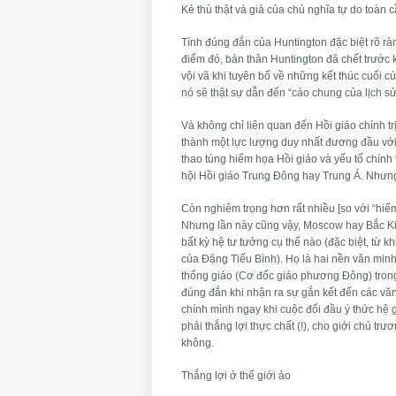
Kẻ thù thật và giả của chủ nghĩa tự do toàn 
Tính đúng đắn của Huntington đặc biệt rõ rà
điểm đó, bản thân Huntington đã chết trước 
vội vã khi tuyên bố về những kết thúc cuối c
nó sẽ thật sự dẫn đến “cáo chung của lịch sử
Và không chỉ liên quan đến Hồi giáo chính tr
thành một lực lượng duy nhất đương đầu với
thao túng hiểm họa Hồi giáo và yếu tố chính
hội Hồi giáo Trung Đông hay Trung Á. Nhưng 
Còn nghiêm trọng hơn rất nhiều [so với “hiểm
Nhưng lần này cũng vậy, Moscow hay Bắc Kin
bất kỳ hệ tư tưởng cụ thể nào (đặc biệt, từ 
của Đặng Tiểu Bình). Họ là hai nền văn minh 
thống giáo (Cơ đốc giáo phương Đông) tron
đúng đắn khi nhận ra sự gắn kết đến các vă
chính mình ngay khi cuộc đối đầu ý thức hệ g
phải thắng lợi thực chất (!), cho giới chủ 
không.
Thắng lợi ở thế giới ảo