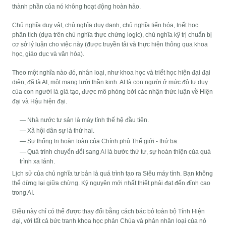
thành phần của nó không hoạt động hoàn hảo.
Chủ nghĩa duy vật, chủ nghĩa duy danh, chủ nghĩa tiến hóa, triết học
phân tích (dựa trên chủ nghĩa thực chứng logic), chủ nghĩa kỹ trị chuẩn bị
cơ sở lý luận cho việc này (được truyền tải và thực hiện thông qua khoa
học, giáo dục và văn hóa).
Theo một nghĩa nào đó, nhân loại, như khoa học và triết học hiện đại đại
diện, đã là AI, một mạng lưới thần kinh. AI là con người ở mức độ tư duy
của con người là giả tạo, được mô phỏng bởi các nhận thức luận về Hiện
đại và Hậu hiện đại.
— Nhà nước tư sản là máy tính thế hệ đầu tiên.
— Xã hội dân sự là thứ hai.
— Sự thống trị hoàn toàn của Chính phủ Thế giới - thứ ba.
— Quá trình chuyển đổi sang AI là bước thứ tư, sự hoàn thiện của quá
trình xa lánh.
Lịch sử của chủ nghĩa tư bản là quá trình tạo ra Siêu máy tính. Bạn không
thể dừng lại giữa chừng. Kỷ nguyên mới nhất thiết phải đạt đến đỉnh cao
trong AI.
Điều này chỉ có thể được thay đổi bằng cách bác bỏ toàn bộ Tính Hiện
đại, với tất cả bức tranh khoa học phản Chúa và phản nhân loại của nó