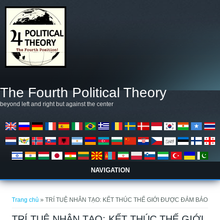
Nhảy đến nội dung
The Fourth Political Theory
beyond left and right but against the center
NAVIGATION
Bạn đang ở đây
Trang chủ
» TRÍ TUỆ NHÂN TẠO: KẾT THÚC THẾ GIỚI ĐƯỢC ĐẢM BẢO
TRÍ TUỆ NHÂN TẠO: KẾT THÚC THẾ GIỚI