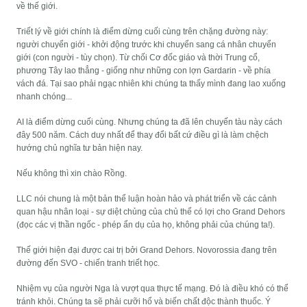
về thế giới.
Triết lý về giới chính là điểm dừng cuối cùng trên chặng đường này:
người chuyển giới - khởi động trước khi chuyển sang cá nhân chuyển
giới (con người - tùy chọn). Từ chối Cơ đốc giáo và thời Trung cổ,
phương Tây lao thẳng - giống như những con lợn Gardarin - về phía
vách đá. Tại sao phải ngạc nhiên khi chúng ta thấy mình đang lao xuống
nhanh chóng...
AI là điểm dừng cuối cùng. Nhưng chúng ta đã lên chuyến tàu này cách
đây 500 năm. Cách duy nhất để thay đổi bất cứ điều gì là làm chệch
hướng chủ nghĩa tư bản hiện nay.
Nếu không thì xin chào Rồng.
LLC nói chung là một bản thể luận hoàn hảo và phát triển về các cảnh
quan hậu nhân loại - sự diệt chủng của chủ thể có lợi cho Grand Dehors
(đọc các vị thần ngốc - phép ẩn dụ của họ, không phải của chúng ta!).
Thế giới hiện đại được cai trị bởi Grand Dehors. Novorossia đang trên
đường đến SVO - chiến tranh triết học.
Nhiệm vụ của người Nga là vượt qua thực tế mạng. Đó là điều khó có thể
tránh khỏi. Chúng ta sẽ phải cưỡi hổ và biến chất độc thành thuốc. Ý