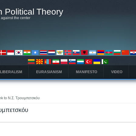
 Political Theory
t against the center
 LIBERALISM
EURASIANISM
MANIFESTO
VIDEO
ink to Ν.Σ. Τρουμπετσκόυ
ρουμπετσκόυ
(علامة التبويب النشطة)