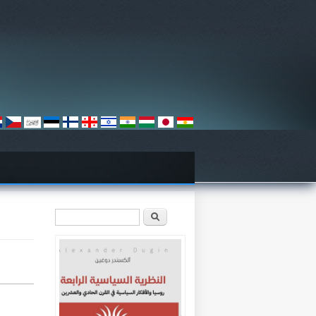
استمارة البحث
‏ابحث ‏