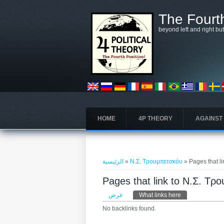
تجاوز إلى المحتوى الرئيسي
The Fourth
beyond left and right bu
HOME
4P THEORY
AGAINST
أنت هنا
الرئيسية
»
Ν.Σ. Τρουμπετσκόυ
» Pages that l
Pages that link to Ν.Σ. Τ
التبويبات الأساسية
عرض
What links here
No backlinks found.