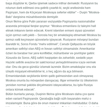
başa düşdülər ki, Qərbə işləmək sadəcə intihar deməkdir. Rusiyanın bu
rolunun dərk edilməsi ona gətirib çıxartdı ki, seçki ərəfəsində həm
Paşinyan, həm də Köçəryan Moskvaya səfərlər etdilər” – Duqin “Moskva-
Bakı” dərgisinə müsahibəsində demişdir.
Onun fikrinə görə Putin yaranan vəziyyətdə Paşinyanla nasionalistlər
arasında prinsipial fərqlər qoymur: “Moskva ermənilərə öz taleyini həll
etmək imkanını təmin edəcək. Kreml istənilən erməni siyasi qüvvələri
üçün qırmızı xətt çəkib – Sorosla heç bir əməkdaşlıq etməmək! Moskva bu
qırmızı xətti keçməyən qüvvələrlə işləyəcək. Rusiyanın mövqeyi bundan
ibarətdir ki, Soros Fondu “məhv edilməli”, Cənubi Qafqazda ən böyük
amerikan səfirliyi olan ABŞ-ın İrəvan səfirliyi olmamalıdır. Amerikanlar
özləri ilə bərabər hər yerə konfliktlər, müharibələr və çevrilişlər gətirir.
Xüsusilə də Soros. ABŞ səfirli həqiqətən də zəhərlidir, xəstəlik yayır.
Hazırki səfirlik əvəzinə bir sakit konsul yerləşdirilməsinə icazə vermək
olar. Onu da gecə-gündüz izləmək lazımdır. Bizim əməkdaşlar onu elə
izləyib müşaiyət etməlidirlər ki, o heç ağzını da aça bilməsin.
Ermənistandakı seçkilərdə kimin qalib gəlməsindən asılı olmayaraq
Moskva onunla bu mövqedən danışacaq. Əgər ermənilər öz ölkələrinin
yenidən normal şəkildə dirçəlməsini istəyəcəklərsə, bu işdə Rusiya
onlara kömək edəcək”.
Bütün bunlarla yanaşı, Duqinin fikrinə görə Moskvanı daha çox qane
edən variant Paşinyandır. Qarabağla bağlı sülh bəyanatını məhz o
imzalamışdır. Buna görə də onun manevr imkanları məhduddur. O daha