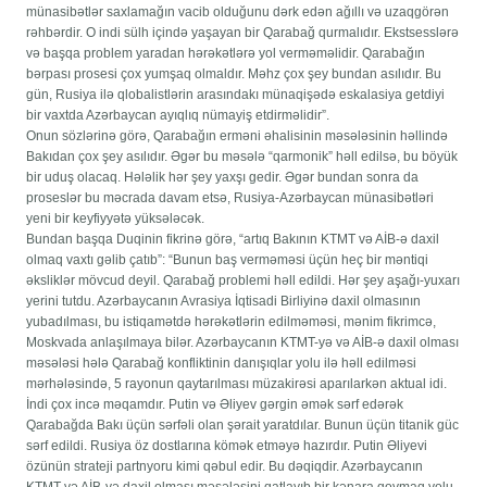
münasibətlər saxlamağın vacib olduğunu dərk edən ağıllı və uzaqgörən
rəhbərdir. O indi sülh içində yaşayan bir Qarabağ qurmalıdır. Ekstsesslərə
və başqa problem yaradan hərəkətlərə yol verməməlidir. Qarabağın
bərpası prosesi çox yumşaq olmaldır. Məhz çox şey bundan asılıdır. Bu
gün, Rusiya ilə qlobalistlərin arasındakı münaqişədə eskalasiya getdiyi
bir vaxtda Azərbaycan ayıqlıq nümayiş etdirməlidir”.
Onun sözlərinə görə, Qarabağın erməni əhalisinin məsələsinin həllində
Bakıdan çox şey asılıdır. Əgər bu məsələ “qarmonik” həll edilsə, bu böyük
bir uduş olacaq. Hələlik hər şey yaxşı gedir. Əgər bundan sonra da
proseslər bu məcrada davam etsə, Rusiya-Azərbaycan münasibətləri
yeni bir keyfiyyətə yüksələcək.
Bundan başqa Duqinin fikrinə görə, “artıq Bakının KTMT və AİB-ə daxil
olmaq vaxtı gəlib çatıb”: “Bunun baş verməməsi üçün heç bir məntiqi
əksliklər mövcud deyil. Qarabağ problemi həll edildi. Hər şey aşağı-yuxarı
yerini tutdu. Azərbaycanın Avrasiya İqtisadi Birliyinə daxil olmasının
yubadılması, bu istiqamətdə hərəkətlərin edilməməsi, mənim fikrimcə,
Moskvada anlaşılmaya bilər. Azərbaycanın KTMT-yə və AİB-ə daxil olması
məsələsi hələ Qarabağ konfliktinin danışıqlar yolu ilə həll edilməsi
mərhələsində, 5 rayonun qaytarılması müzakirəsi aparılarkən aktual idi.
İndi çox incə məqamdır. Putin və Əliyev gərgin əmək sərf edərək
Qarabağda Bakı üçün sərfəli olan şərait yaratdılar. Bunun üçün titanik güc
sərf edildi. Rusiya öz dostlarına kömək etməyə hazırdır. Putin Əliyevi
özünün strateji partnyoru kimi qəbul edir. Bu dəqiqdir. Azərbaycanın
KTMT və AİB-yə daxil olması məsələsini qatlayıb bir kənara qoymaq yolu