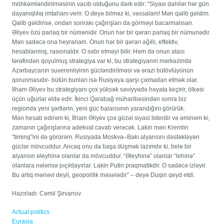
möhkəmləndirilməsinin vacib olduğunu dərk edir: “Siyasi dahilər hər gün
dayanıqlılıq imtahanı verir. O deyə bilməz ki, vəssalam! Mən qalib gəldim.
Qalib gəldinsə, ondan sonrakı çağırışları da görməyi bacarmalısan.
Əliyev özü parlaq bir nümənidir. Onun hər bir qərarı parlaq bir nümunədir.
Mən sadəcə ona heyranam. Onun hər bir qərarı ağıllı, effektiv,
hesablanmış, rasionaldır. O səbr etməyi bilir. Həm də onun atası
tərəfindən qoyulmuş strategiya var ki, bu strategiyanın mərkəzində
Azərbaycanın suverenliyinin gücləndirilməsi və ərazi bütövlüyünün
qorunmasıdır- bütün bunları isə Rusiyaya qarşı çıxmadan etmək olar.
İlham Əliyev bu strategiyanı çox yüksək səviyyədə həyata keçirir, ölkəsi
üçün uğurlar əldə edir. İkinci Qarabağ müharibəsindən sonra biz
regionda yeni şərtlərin, yeni güc balansının yarandığını görürük.
Mən hesab edirəm ki, İlham Əliyev çox gözəl siyasi liderdir və əminəm ki,
zamanın çağırışlarına adekvat cavab verəcək. Lakin mən Kremlin
“timing”ini də görürəm. Rusiyada Moskva–Bakı alyansını dəstəkləyən
güclər mövcuddur. Ancaq onu da başa düşmək lazımdır ki, belə bir
alyansın əleyhinə olanlar da mövcuddur. “Əleyhinə” olanlar “lehinə”
olanlara nələrisə pıçıldayırlar. Lakin Putin praqmatikdir. O sadəcə izləyir.
Bu artıq mənəvi deyil, geopolitik məsələdir” – deyə Duqin qeyd etdi.
Hazırladı: Cəmil Şirvanov
Actual politics
Eurasia