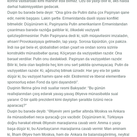
köhnə vaxtlardakı kimi manevr edə bilməz. Özü də yaxşı bilir ki, əks halda
dərhal hakimiyyətdən gedəcək.
Duqin bu barədə belə deyir: “Ona görə də Putini daha çox Paşinyan qane
edir, nəinki başqası. Lakin şərtlə. Ermənistanda daxili siyasi konflikt
bitməlidir. Düşünürəm ki, Paşinyanla Putin amerikanların Ermənistandan
çıxarılması barədə razılığa gəliblər ki, ölkədəki vəziyyəti
qəlizləşdirməsinlər. Putin Paşinyana dedi ki, sülh müqaviləsini imzaladın,
əhsən! Provokasiyaya getmədin, lap yaxşı. Sorosa tüpürdün, çox pakizə.
İndi isə gəl belə et, qlobalistləri ordan çıxart və ondan sonra sizinlə
konstruktiv münasibətlər quraq. Köçəryan da vəziyyətdən razıdır. Ona
bəraət verdilər. Putin onu dəstəklədi. Paşinyan da vəziyyətdən razıdır.
Bilir ki, belə olan təqdirdə heç kim onu sərt şəkildə qovmayacaq. Putin də
vəziyyətdən razıdır. Ki, ağılsızlıq bitmək üzrədir. Hər şey elə bir şəklə
düşür ki, bu vəziyyət hamını qane edir. Ekstremist və liberal elementlərə
sponsorluq edən Fond da işini dayandırdı”.
Duqinin fikrinə görə indi suallar rəsmi Bakıyadır: “Bu günün
reallıqlarından çıxış edərək yavaş-yavaş Əliyevə münasibətdə sual
yaranır. O bir qalib prezident kimi dəyişilən şəraitdə özünü necə
aparacaq?”
Duqin bu barədə deyib: “Əliyevin yeni şərtlər altında Moskva və Ankara
ilə münasibətləri necə quracağı çox vacibdir. Düşünürəm ki, Türkiyəyə
doğru hərəkət etmək Əliyevin maraqlarına cavab verir. Amma o yaxşı
başa düşür ki, bu Azərbaycanın maraqlarına cavab vermir. Mən əminəm
ki, İlham Əliyev həm Moskva, həm də Ankara ilə balanslaşdırılmış, neytral