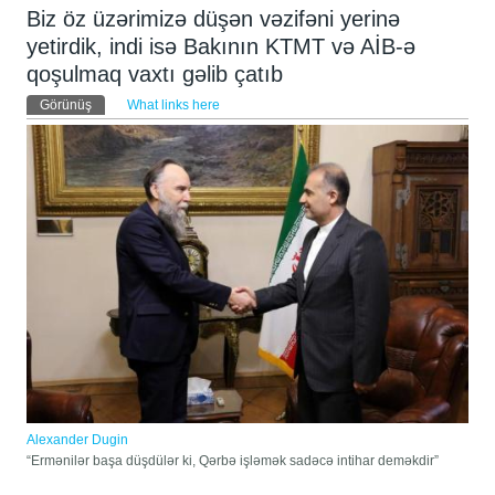
Biz öz üzərimizə düşən vəzifəni yerinə
yetirdik, indi isə Bakının KTMT və AİB-ə
qoşulmaq vaxtı gəlib çatıb
Əsas tablar
Görünüş
(active tab)
What links here
Alexander Dugin
“Ermənilər başa düşdülər ki, Qərbə işləmək sadəcə intihar deməkdir”