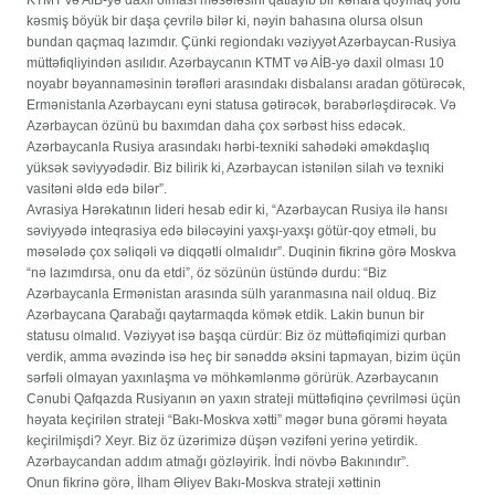
kəsmiş böyük bir daşa çevrilə bilər ki, nəyin bahasına olursa olsun
bundan qaçmaq lazımdır. Çünki regiondakı vəziyyət Azərbaycan-Rusiya
müttəfiqliyindən asılıdır. Azərbaycanın KTMT və AİB-yə daxil olması 10
noyabr bəyannaməsinin tərəfləri arasındakı disbalansı aradan götürəcək,
Ermənistanla Azərbaycanı eyni statusa gətirəcək, bərabərləşdirəcək. Və
Azərbaycan özünü bu baxımdan daha çox sərbəst hiss edəcək.
Azərbaycanla Rusiya arasındakı hərbi-texniki sahədəki əməkdaşlıq
yüksək səviyyədədir. Biz bilirik ki, Azərbaycan istənilən silah və texniki
vasitəni əldə edə bilər”.
Avrasiya Hərəkatının lideri hesab edir ki, “Azərbaycan Rusiya ilə hansı
səviyyədə inteqrasiya edə biləcəyini yaxşı-yaxşı götür-qoy etməli, bu
məsələdə çox səliqəli və diqqətli olmalıdır”. Duqinin fikrinə görə Moskva
“nə lazımdırsa, onu da etdi”, öz sözünün üstündə durdu: “Biz
Azərbaycanla Ermənistan arasında sülh yaranmasına nail olduq. Biz
Azərbaycana Qarabağı qaytarmaqda kömək etdik. Lakin bunun bir
statusu olmalıd. Vəziyyət isə başqa cürdür: Biz öz müttəfiqimizi qurban
verdik, amma əvəzində isə heç bir sənəddə əksini tapmayan, bizim üçün
sərfəli olmayan yaxınlaşma və möhkəmlənmə görürük. Azərbaycanın
Cənubi Qafqazda Rusiyanın ən yaxın strateji müttəfiqinə çevrilməsi üçün
həyata keçirilən strateji “Bakı-Moskva xətti” məgər buna görəmi həyata
keçirilmişdi? Xeyr. Biz öz üzərimizə düşən vəzifəni yerinə yetirdik.
Azərbaycandan addım atmağı gözləyirik. İndi növbə Bakınındır”.
Onun fikrinə görə, İlham Əliyev Bakı-Moskva strateji xəttinin