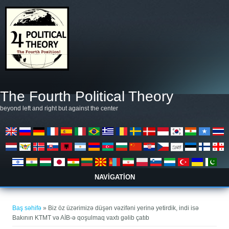
Əsas kontentə keçin
The Fourth Political Theory
beyond left and right but against the center
NAVIGATION
You are here
Baş səhifə
» Biz öz üzərimizə düşən vəzifəni yerinə yetirdik, indi isə
Bakının KTMT və AİB-ə qoşulmaq vaxtı gəlib çatıb