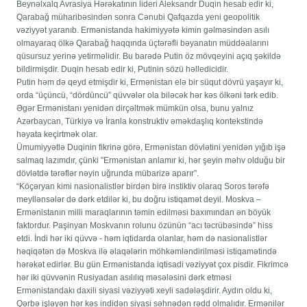
Beynəlxalq Avrasiya Hərəkatının lideri Aleksandr Duqin hesab edir ki,
Qarabağ müharibəsindən sonra Cənubi Qafqazda yeni geopolitik
vəziyyət yaranıb. Ermənistanda hakimiyyətə kimin gəlməsindən asılı
olmayaraq ölkə Qarabağ haqqında üçtərəfli bəyanatın müddəalarını
qüsursuz yerinə yetirməlidir. Bu barədə Putin öz mövqeyini açıq şəkildə
bildirmişdir. Duqin hesab edir ki, Putinin sözü həlledicidir.
Putin həm də qeyd etmişdir ki, Ermənistan elə bir süqut dövrü yaşayır ki,
orda “üçüncü, “dördüncü” qüvvələr ola biləcək hər kəs ölkəni tərk edib.
Əgər Ermənistanı yenidən dirçəltmək mümkün olsa, bunu yalnız
Azərbaycan, Türkiyə və İranla konstruktiv əməkdaşlıq kontekstində
həyata keçirtmək olar.
Ümumiyyətlə Duqinin fikrinə görə, Ermənistan dövlətini yenidən yığıb işə
salmaq lazımdır, çünki "Ermənistan anlamır ki, hər şeyin məhv olduğu bir
dövlətdə tərəflər nəyin uğrunda mübarizə aparır”.
“Köçəryan kimi nasionalistlər birdən birə instiktiv olaraq Soros tərəfə
meyllənsələr də dərk etdilər ki, bu doğru istiqamət deyil. Moskva –
Ermənistanın milli maraqlarının təmin edilməsi baxımından ən böyük
faktordur. Paşinyan Moskvanın rolunu özünün “acı təcrübəsində” hiss
etdi. İndi hər iki qüvvə - həm iqtidarda olanlar, həm də nasionalistlər
həqiqətən də Moskva ilə əlaqələrin möhkəmləndirilməsi istiqamətində
hərəkət edirlər. Bu gün Ermənistanda iqtisadi vəziyyət çox pisdir. Fikrimcə
hər iki qüvvənin Rusiyadan asılılıq məsələsini dərk etməsi
Ermənistandakı daxili siyasi vəziyyəti xeyli sadələşdirir. Aydın oldu ki,
Qərbə işləyən hər kəs indidən siyasi səhnədən rədd olmalıdır. Ermənilər