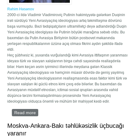
Rəhim Həsənov
2000-ci ildə Vladimir Vladimiroviç Putinin hakimiyyətə gələrkən Duqinin
irəli sürdüyü Yeni Avrasiyaçılıq ideologiyası artıq təkmilləşmə dövrünü
başa vurmuşdu. Bəzi tədqiqatçıların ultramillətçi deyə adlandırdığı Duqin
Yeni Avrasiaçılıq ideolgiyası ilə Putinin böyüki marağına səbəb oldu. Bu
baxımdan da Putin Avrasiya Birliyinin bütün postsovet məkanında
yerləşən respublikalarının üzünə açıq olması fikrini aydın şəkildə ifadə
etdi.
Heç şübhəsiz ki, yuxarıda vurğulandığı kimi Avrasiya ittifaqının yaranması
ideyası türk və slavyan xalqlarının birgə cəhdi sayəsində reallaşdırıla
bilər. Həm keçən əsrin iyirminci illərində meydana gələn Klassik
Avrasiyaçılıq ideologiyası və həmçinin müasir dövrdə də geniş yayılmış
Yeni Avrasiyaçılıq ideologiyasının reallaşmasında əsas faktor kimi türk və
slavyan xalqları iki güclü etnos kimi çıxış edə bilərlər. Bu baxımdan da
Avrasiyanın müxtəlif etnosları, ictimai-sosial qrupları arasında vahid
düşüncə tərzini formalaşdırılması prosesində Yeni Avrasiyaçılıq
ideologiyası olduqca önəmli və mühüm bir mahiyyət kəsb edir.
Read more
about DUQİN YENİ AVRASİYAÇILIĞIN ƏSAS
İDEOLUQU KİMİ
Moskva-Ankara-Bakı təhlükəsizlik üçbucağı
yaranır