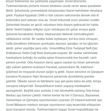
köçəri türkmənlər isə çadırlarda yaşamışlar. Sovet dövründə
Türkmənistanda yüzlərlə müasir tələblərə cavab verən abad qəsəbələr
tikildi. Şəhərlərdə çoxmərtəbəli binalarından ibarət məhəllələr meydana
gəldi. Paytaxt Aşqabad 1948-ci ildə zəlzələ nəticəsində demək olar ki
bütünlüklə yerli-yeksan olsa da, Sovet hökuməti onun yenidən ucaltdı.
Şəhərdəki binalar ən güclü zəlzələyə belə davam gətirəcək bir halda
tikildi. Nebit-Dağda neftçilər üçün möhtəşəm bir şəhər ərsəyə gəldi.
Şəhərdə kinoteatrlar, klublar, kitabxanalar tikilərək zəhmətkeşlərin
istifadəsinə verildi. Bir vaxtlar külək vıyıldayan, kol-kos belə olmayan,
hətta dəvətikanı bitməyən qumluqda akasiya, qarağac və tut ağacları
əkildi, şəhər yaşıllığa qərq oldu. Ümumittifaq Elmi-Tədqiqat Neft-Qaz
İnstitutunun Nebit-Dağ filialı fəaliyyətə başladı. Bir vaxtlar sahilindəki
hambalların bolluğu ilə yadda qalan Krasnovodsk bər-bəzəkli, canlı
şəhərə çevrildi. Orta Asiyanın dəniz qapısı sayılan bu liman şəhərində
ağır yükləri qaldıran kranların hərəkəti, paraxodların fiti, katerlərin
şütüməsi ilə müşayiət olunan qızğın iş getdi. Xəzər dənizinə və Qaraqum
kanalına Rusiyanın Nijni Novqorod şəhərində düzəldilmiş gəmilər
gətirildi. Ölkədə zavod və fabriklərin sayı get-gedə daha da artdı, kimya
sənayesi inkişaf etdi. Respublikanın bütün yaşayış məntəqələri
qazlaşdırıldı. Beşillik plan ərzində 3 min kilometrlik nəhəng Orta Asiya-
Mərkəz qaz kəməri çəkildi. Həmin kəmər ilə hər il Darvaza, Bayraməli,
Samantəpə və Qamışlıq rayonlarından çıxarılan 20 milyard kubmetr qaz
Sovet İttifaqının mərkəzi sənaye rayonlarının xalq təsərrüfatı ehtiyacları
üçün transport olundu. Türkmənistanın başqa Sovet respublikaları ilə