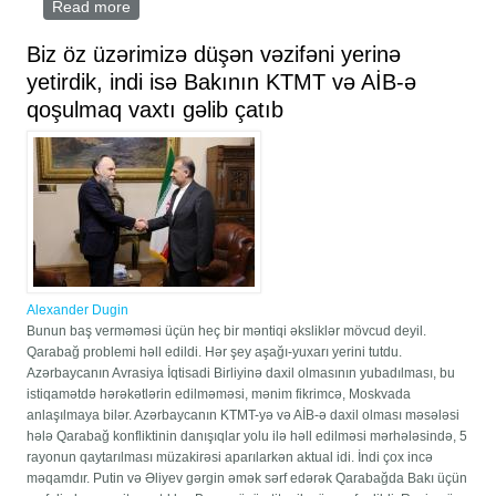
Read more
about AVRASİYA HƏRƏKATININ PROQRAMI
Biz öz üzərimizə düşən vəzifəni yerinə
yetirdik, indi isə Bakının KTMT və AİB-ə
qoşulmaq vaxtı gəlib çatıb
Alexander Dugin
Bunun baş verməməsi üçün heç bir məntiqi əksliklər mövcud deyil.
Qarabağ problemi həll edildi. Hər şey aşağı-yuxarı yerini tutdu.
Azərbaycanın Avrasiya İqtisadi Birliyinə daxil olmasının yubadılması, bu
istiqamətdə hərəkətlərin edilməməsi, mənim fikrimcə, Moskvada
anlaşılmaya bilər. Azərbaycanın KTMT-yə və AİB-ə daxil olması məsələsi
hələ Qarabağ konfliktinin danışıqlar yolu ilə həll edilməsi mərhələsində, 5
rayonun qaytarılması müzakirəsi aparılarkən aktual idi. İndi çox incə
məqamdır. Putin və Əliyev gərgin əmək sərf edərək Qarabağda Bakı üçün