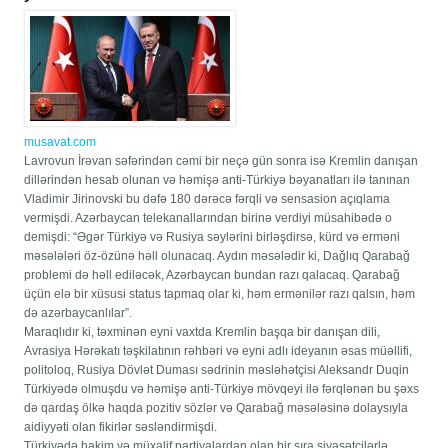
musavat.com
Lavrovun İrəvan səfərindən cəmi bir neçə gün sonra isə Kremlin danışan
dillərindən hesab olunan və həmişə anti-Türkiyə bəyanatları ilə tanınan
Vladimir Jirinovski bu dəfə 180 dərəcə fərqli və sensasion açıqlama
vermişdi. Azərbaycan telekanallarından birinə verdiyi müsahibədə o
demişdi: “Əgər Türkiyə və Rusiya səylərini birləşdirsə, kürd və erməni
məsələləri öz-özünə həll olunacaq. Aydın məsələdir ki, Dağlıq Qarabağ
problemi də həll ediləcək, Azərbaycan bundan razı qalacaq. Qarabağ
üçün elə bir xüsusi status tapmaq olar ki, həm ermənilər razı qalsın, həm
də azərbaycanlılar”.
Maraqlıdır ki, təxminən eyni vaxtda Kremlin başqa bir danışan dili,
Avrasiya Hərəkatı təşkilatının rəhbəri və eyni adlı ideyanın əsas müəllifi,
politoloq, Rusiya Dövlət Duması sədrinin məsləhətçisi Aleksandr Duqin
Türkiyədə olmuşdu və həmişə anti-Türkiyə mövqeyi ilə fərqlənən bu şəxs
də qardaş ölkə haqda pozitiv sözlər və Qarabağ məsələsinə dolaysıyla
aidiyyəti olan fikirlər səsləndirmişdi.
Türkiyədə hakim və müxalif partiyalardan olan bir sıra siyasətçilərlə