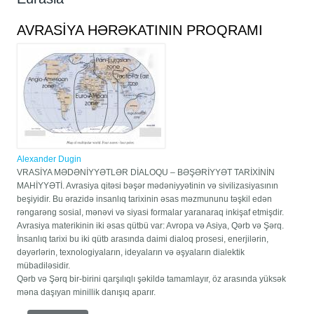
AVRASİYA HƏRƏKATININ PROQRAMI
Alexander Dugin
VRASİYA MƏDƏNİYYƏTLƏR DİALOQU – BƏŞƏRİYYƏT TARİXİNİN
MAHİYYƏTİ. Avrasiya qitəsi bəşər mədəniyyətinin və sivilizasiyasının
beşiyidir. Bu ərazidə insanlıq tarixinin əsas məzmununu təşkil edən
rəngarəng sosial, mənəvi və siyasi formalar yaranaraq inkişaf etmişdir.
Avrasiya materikinin iki əsas qütbü var: Avropa və Asiya, Qərb və Şərq.
İnsanlıq tarixi bu iki qütb arasında daimi dialoq prosesi, enerjilərin,
dəyərlərin, texnologiyaların, ideyaların və əşyaların dialektik
mübadiləsidir.
Qərb və Şərq bir-birini qarşılıqlı şəkildə tamamlayır, öz arasında yüksək
məna daşıyan minillik danışıq aparır.