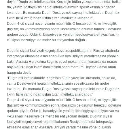
deyib: “Duqin əsl intellektualdır. Keçmişin bütün yazıçıları arasında, bəlkə
də, yalnız Dostoyevski həqiqi intellektualizmin spesifikasına bir qədər
toxunub... Bu mənada Duqin Dostoyevski sayaq intellektualdır. Duqin öz
fikrini fiziki varlığından üstün tutan intellektuallardandır”.
Duqin 4-cü siyasi nəzəriyyənin müəllifidir. O hesab edir ki, milliyyətçilik
(faşizm) və kommunizmdən sonra liberalizm də özünün tənəzzül dövrünə
qədəm qoyub. Odur ki, bəşəriyyətin yeni bir ideologiyaya ehtiyacı var. 4-
cü siyasi nəzəriyyə də məhz bu ehtiyacdan doğub.
Duqinin siyasi fəaliyyəti keçmiş Sovet respublikalarının Rusiya ətrafında
inteqrasiya etməsinə əsaslanan Avrasiya Birliyini yaradılmasına yönəlib.
Lakin Avrasia Hərəkatına keçmiş sovet məkanından kənarda da maraq
böyükdür.Rusiya İslam komitəsinin sədri mərhum Heydər Camal onun
haqqında deyib:
“Dugin əsl intellektualdır. Keçmişin bütün yazıçıları arasında, bəlkə də,
yalnız Dostoyevski həqiqi intellektualizmin spesifikasına bir qədər
toxunub... Bu mənada Dugin Dostoyevski sayaq intellektualdır. Dugin öz
fikrini fiziki varlığından üstün tutan intellektuallardandır.”
Duqin 4-cü siyasi nəzəriyyənin müəllifidir. O hesab edir ki, milliyyətçilik
(faşizm) və kommunizmdən sonra liberalizm də özünün tənəzzül dövrünə
qədəm qoyub. Odur ki, bəşəriyyətin yeni bir ideologiyaya ehtiyacı var və
4-cü siyasi nəzəriyyə də məhz bu ehtiyacdan doğub. Duginin siyasi
fəaliyyəti keçmiş sovet respublikalarının Rusiya ətrafında inteqrasiya
etməsinə əsaslanan Avrasiya Birliyini yaradılmasına yönəlib. Lakin