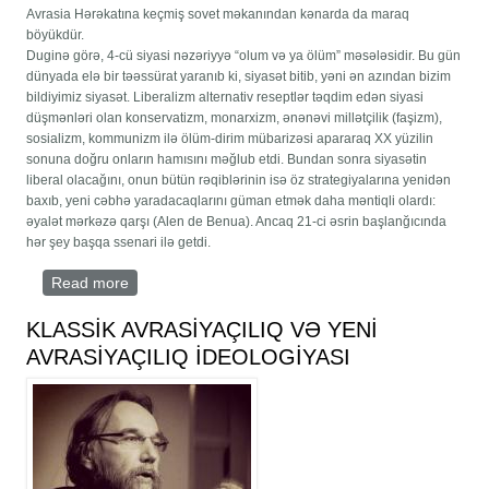
Avrasia Hərəkatına keçmiş sovet məkanından kənarda da maraq
böyükdür.
Duginə görə, 4-cü siyasi nəzəriyyə “olum və ya ölüm” məsələsidir. Bu gün
dünyada elə bir təəssürat yaranıb ki, siyasət bitib, yəni ən azından bizim
bildiyimiz siyasət. Liberalizm alternativ reseptlər təqdim edən siyasi
düşmənləri olan konservatizm, monarxizm, ənənəvi millətçilik (faşizm),
sosializm, kommunizm ilə ölüm-dirim mübarizəsi apararaq XX yüzilin
sonuna doğru onların hamısını məğlub etdi. Bundan sonra siyasətin
liberal olacağını, onun bütün rəqiblərinin isə öz strategiyalarına yenidən
baxıb, yeni cəbhə yaradacaqlarını güman etmək daha məntiqli olardı:
əyalət mərkəzə qarşı (Alen de Benua). Ancaq 21-ci əsrin başlanğıcında
hər şey başqa ssenari ilə getdi.
Read more
about Duqin, 4-cü Siyasi Nəzəriyyə və Avrasiya
Hərəkatı
KLASSİK AVRASİYAÇILIQ VƏ YENİ
AVRASİYAÇILIQ İDEOLOGİYASI