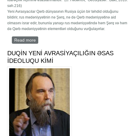
idarəçilik rejiminə əsaslanmalıdır.” (Ə. Həsənov, "Geosiyasət". Bakı, 2010.
səh.216)
Yeni Avrasyacılar Qərb dünyasının Rusiya üçün bir təhdid olduğunu
bildirir, rus mədəniyyətinin nə Şərq, nə də Qərb mədəniyyətinə aid
olmasını israr edir, bununla yanaşı rus mədəniyyətində həm Şərq və həm
də Qərb mədəniyyətinin elementləri olduğunu vurğulayırlar.
Read more
about KLASSİK AVRASİYAÇILIQ VƏ YENİ
AVRASİYAÇILIQ İDEOLOGİYASI
DUQİN YENİ AVRASİYAÇILIĞIN ƏSAS
İDEOLUQU KİMİ