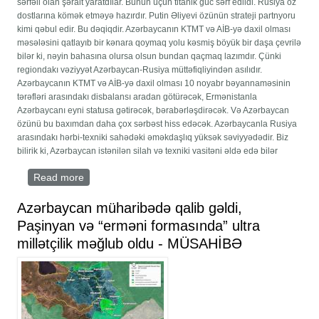
sərfəli olan şərait yaratdılar. Bunun üçün titanik güc sərf edildi. Rusiya öz
dostlarına kömək etməyə hazırdır. Putin Əliyevi özünün strateji partnyoru
kimi qəbul edir. Bu dəqiqdir. Azərbaycanın KTMT və AİB-yə daxil olması
məsələsini qatlayıb bir kənara qoymaq yolu kəsmiş böyük bir daşa çevrilə
bilər ki, nəyin bahasına olursa olsun bundan qaçmaq lazımdır. Çünki
regiondakı vəziyyət Azərbaycan-Rusiya müttəfiqliyindən asılıdır.
Azərbaycanın KTMT və AİB-yə daxil olması 10 noyabr bəyannaməsinin
tərəfləri arasındakı disbalansı aradan götürəcək, Ermənistanla
Azərbaycanı eyni statusa gətirəcək, bərabərləşdirəcək. Və Azərbaycan
özünü bu baxımdan daha çox sərbəst hiss edəcək. Azərbaycanla Rusiya
arasındakı hərbi-texniki sahədəki əməkdaşlıq yüksək səviyyədədir. Biz
bilirik ki, Azərbaycan istənilən silah və texniki vasitəni əldə edə bilər
Read more
about Biz öz üzərimizə düşən vəzifəni yerinə
yetirdik, indi isə Bakının KTMT və AİB-ə qoşulmaq
vaxtı gəlib çatıb
Azərbaycan müharibədə qalib gəldi,
Paşinyan və “erməni formasında” ultra
millətçilik məğlub oldu - MÜSAHİBƏ