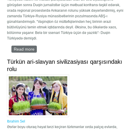
görüşdən sonra Duqin jurnalistlər üçün mətbuat konfransı təşkil edərək,
orada regional proseslərdə Ankaranın rolunu yüksək dəyərləndirmiş, eyni
zamanda Türkiyə-Rusiya münasibətlərinin pozulmasında ABŞ-ı
günahlandırmışdı. “Vaşinqton öz müttəfiqlərindən heç birinin ərazi
bütövlüyünü təmin etmək iqtidarında deyil. Əksinə, bu ölkələrdə xaos,
bölünmə yaşanır. Belə bir ssenari Türkiyə üçün də yazılıb”- Duqin
Türkiyədə demişdi.
Read more
about Moskva-Ankara-Bakı təhlükəsizlik üçbucağı
yaranır
Türkün ari-slavyan sivilizasiyası qarşısındakı
rolu
Ibrahim Sel
Əsrlər boyu oturaq həyat tərzi keçirən türkmənlər xırda palçıq evlərdə,