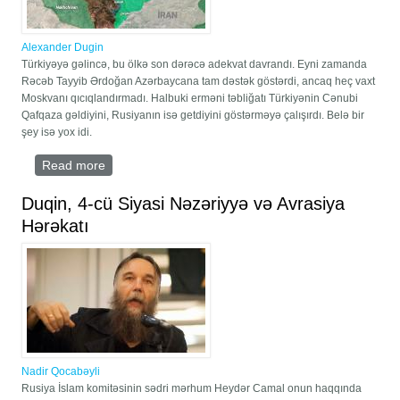
Alexander Dugin
Türkiyəyə gəlincə, bu ölkə son dərəcə adekvat davrandı. Eyni zamanda
Rəcəb Tayyib Ərdoğan Azərbaycana tam dəstək göstərdi, ancaq heç vaxt
Moskvanı qıcıqlandırmadı. Halbuki erməni təbliğatı Türkiyənin Cənubi
Qafqaza gəldiyini, Rusiyanın isə getdiyini göstərməyə çalışırdı. Belə bir
şey isə yox idi.
Read more
about Azərbaycan müharibədə qalib gəldi, Paşinyan
və “erməni formasında” ultra millətçilik məğlub oldu
- MÜSAHİBƏ
Duqin, 4-cü Siyasi Nəzəriyyə və Avrasiya
Hərəkatı
Nadir Qocabəyli
Rusiya İslam komitəsinin sədri mərhum Heydər Camal onun haqqında