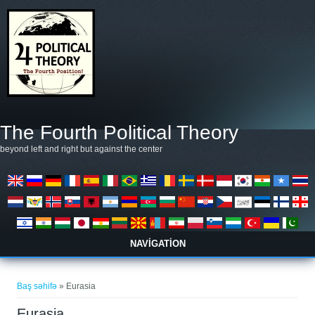
Əsas kontentə keçin
The Fourth Political Theory
beyond left and right but against the center
NAVIGATION
You are here
Baş səhifə
» Eurasia
Eurasia