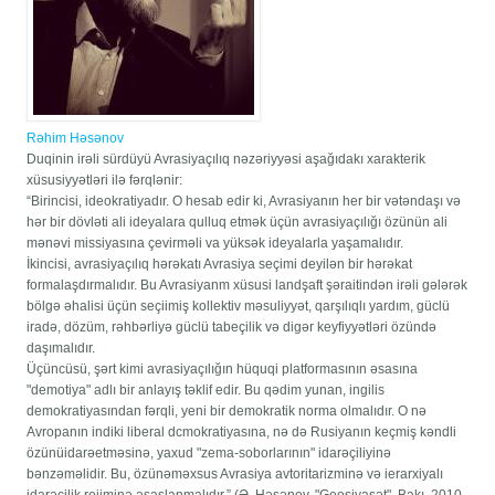
Rəhim Həsənov
Duqinin irəli sürdüyü Avrasiyaçılıq nəzəriyyəsi aşağıdakı xarakterik
xüsusiyyətləri ilə fərqlənir:
“Birincisi, ideokratiyadır. O hesab edir ki, Avrasiyanın her bir vətəndaşı və
һər bir dövləti ali ideyalara qulluq etmək üçün avrasiyaçılığı özünün ali
mənəvi missiyasına çevirməli va yüksək ideyalarla yaşamalıdır.
İkincisi, avrasiyaçılıq hərəkatı Avrasiya seçimi deyilən bir һәrәkat
formalaşdırmalıdır. Bu Avrasiyanm xüsusi landşaft şəraitindən irəli gələrək
bölgə əhalisi üçün seçiimiş kollektiv məsuliyyət, qarşılıqlı yardım, güclü
iradə, dözüm, rəhbərliyə güclü tabeçilik və digər keyfiyyətləri özündə
daşımalıdır.
Üçüncüsü, şərt kimi avrasiyaçılığın hüquqi platformasının əsasına
"demotiya" adlı bir anlayış təklif edir. Bu qədim yunan, ingilis
demokratiyasından fərqli, yeni bir demokratik norma olmalıdır. O nə
Avropanın indiki liberal dcmokratiyasına, nə də Rusiyanın keçmiş kəndli
özünüidarəetməsinə, yaxud "zema-soborlarının" idarəçiliyinə
bənzəməlidir. Bu, özünəməxsus Avrasiya avtoritarizminə və ierarxiyalı