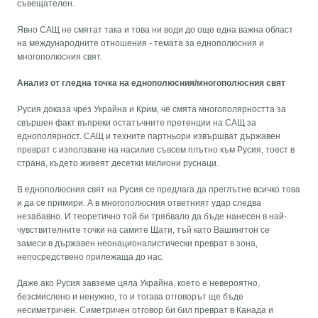
съвещателен.
Явно САЩ не смятат така и това ни води до още една важна област
на международните отношения - темата за еднополюсния и
многополюсния свят.
Анализ от гледна точка на еднополюсния/многополюсния свят
Русия доказа чрез Украйна и Крим, че смята многополярността за
свършен факт въпреки остатъчните претенции на САЩ за
еднополярност. САЩ и техните партньори извършват държавен
преврат с използване на насилие съвсем плътно към Русия, тоест в
страна, където живеят десетки милиони руснаци.
В еднополюсния свят на Русия се предлага да преглътне всичко това
и да се примири. А в многополюсния ответният удар следва
незабавно. И теоретично той би трябвало да бъде нанесен в най-
чувствителните точки на самите Щати, тъй като Вашингтон се
замеси в държавен неонационалистически преврат в зона,
непосредствено прилежаща до нас.
Даже ако Русия завземе цяла Украйна, което е невероятно,
безсмислено и ненужно, то и тогава отговорът ще бъде
несиметричен. Симетричен отговор би бил преврат в Канада и