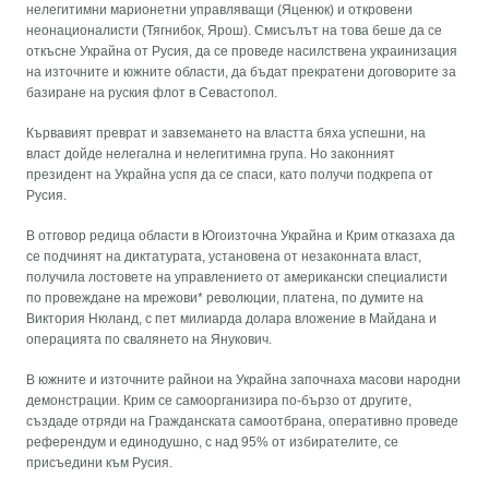
нелегитимни марионетни управляващи (Яценюк) и откровени
неонационалисти (Тягнибок, Ярош). Смисълът на това беше да се
откъсне Украйна от Русия, да се проведе насилствена украинизация
на източните и южните области, да бъдат прекратени договорите за
базиране на руския флот в Севастопол.
Кървавият преврат и завземането на властта бяха успешни, на
власт дойде нелегална и нелегитимна група. Но законният
президент на Украйна успя да се спаси, като получи подкрепа от
Русия.
В отговор редица области в Югоизточна Украйна и Крим отказаха да
се подчинят на диктатурата, установена от незаконната власт,
получила лостовете на управлението от американски специалисти
по провеждане на мрежови* революции, платена, по думите на
Виктория Нюланд, с пет милиарда долара вложение в Майдана и
операцията по свалянето на Янукович.
В южните и източните райнои на Украйна започнаха масови народни
демонстрации. Крим се самоорганизира по-бързо от другите,
създаде отряди на Гражданската самоотбрана, оперативно проведе
референдум и единодушно, с над 95% от избирателите, се
присъедини към Русия.