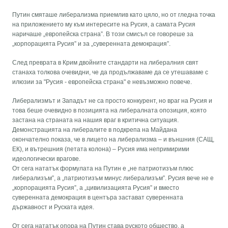
Путин смяташе либерализма приемлив като цяло, но от гледна точка
на приложението му към интересите на Русия, а самата Русия
наричаше „европейска страна”. В този смисъл се говореше за
„корпорацията Русия” и за „суверенната демокрация”.
След преврата в Крим двойните стандарти на либералния свят
станаха толкова очевидни, че да продължаваме да се утешаваме с
илюзии за "Русия - европейска страна" е невъзможно повече.
Либерализмът и Западът не са просто конкурент, но враг на Русия и
това беше очевидно в позицията на либералната опозиция, която
застана на страната на нашия враг в критична ситуация.
Демонстрацията на либералите в подкрепа на Майдана
окончателно показа, че в лицето на либерализма – и външния (САЩ,
ЕК), и вътрешния (петата колона) – Русия има непримирими
идеологически врагове.
От сега нататък формулата на Путин е „не патриотизъм плюс
либерализъм”, а „патриотизъм минус либерализъм”. Русия вече не е
„корпорацията Русия”, а „цивилизацията Русия” и вместо
суверенната демокрация в центъра застават суверенната
държавност и Руската идея.
От сега нататък опора на Путин става руското общество, а