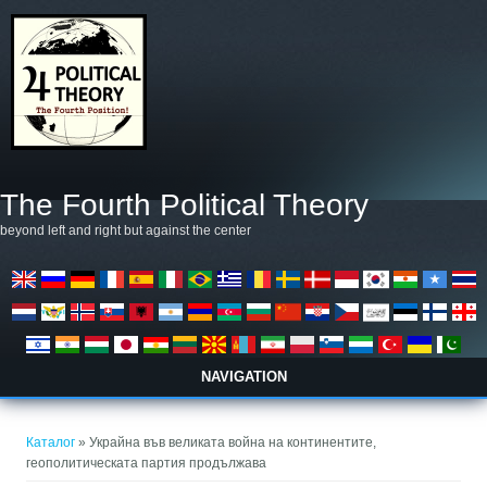
Премини към основното съдържание
The Fourth Political Theory
beyond left and right but against the center
NAVIGATION
Вие сте тук
Каталог
» Украйна във великата война на континентите,
геополитическата партия продължава