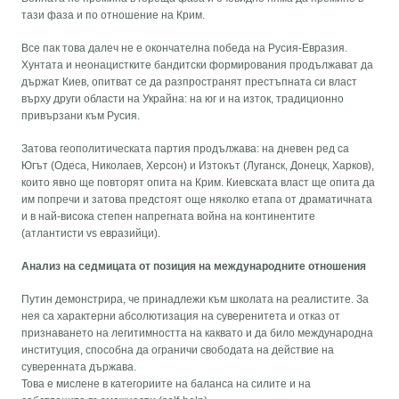
тази фаза и по отношение на Крим.
Все пак това далеч не е окончателна победа на Русия-Евразия.
Хунтата и неонацистките бандитски формирования продължават да
държат Киев, опитват се да разпространят престъпната си власт
върху други области на Украйна: на юг и на изток, традиционно
привързани към Русия.
Затова геополитическата партия продължава: на дневен ред са
Югът (Одеса, Николаев, Херсон) и Изтокът (Луганск, Донецк, Харков),
които явно ще повторят опита на Крим. Киевската власт ще опита да
им попречи и затова предстоят още няколко етапа от драматичната
и в най-висока степен напрегната война на континентите
(атлантисти vs евразийци).
Анализ на седмицата от позиция на международните отношения
Путин демонстрира, че принадлежи към школата на реалистите. За
нея са характерни абсолютизация на суверенитета и отказ от
признаването на легитимността на каквато и да било международна
институция, способна да ограничи свободата на действие на
суверенната държава.
Това е мислене в категориите на баланса на силите и на