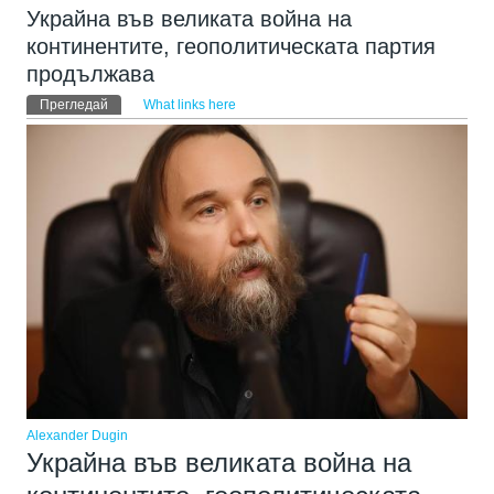
Украйна във великата война на
континентите, геополитическата партия
продължава
Primary tabs
Прегледай
(активен раздел)
What links here
Alexander Dugin
Украйна във великата война на