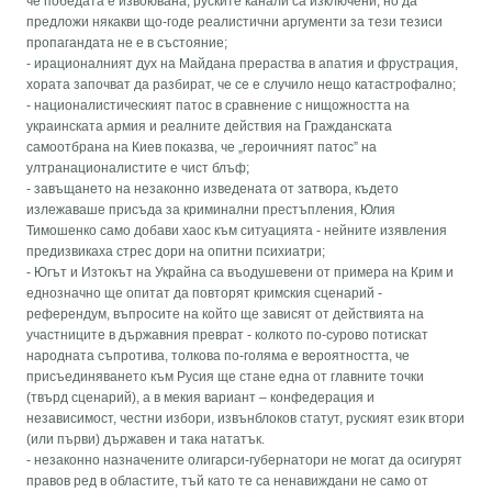
че победата е извоювана, руските канали са изключени, но да
предложи някакви що-годе реалистични аргументи за тези тезиси
пропагандата не е в състояние;
- ирационалният дух на Майдана прераства в апатия и фрустрация,
хората започват да разбират, че се е случило нещо катастрофално;
- националистическият патос в сравнение с нищожността на
украинската армия и реалните действия на Гражданската
самоотбрана на Киев показва, че „героичният патос” на
ултранационалистите е чист блъф;
- завъщането на незаконно изведената от затвора, където
излежаваше присъда за криминални престъпления, Юлия
Тимошенко само добави хаос към ситуацията - нейните изявления
предизвикаха стрес дори на опитни психиатри;
- Югът и Изтокът на Украйна са въодушевени от примера на Крим и
еднозначно ще опитат да повторят кримския сценарий -
референдум, въпросите на който ще зависят от действията на
участниците в държавния преврат - колкото по-сурово потискат
народната съпротива, толкова по-голяма е вероятността, че
присъединяването към Русия ще стане една от главните точки
(твърд сценарий), а в мекия вариант – конфедерация и
независимост, честни избори, извънблоков статут, руският език втори
(или първи) държавен и така нататък.
- незаконно назначените олигарси-губернатори не могат да осигурят
правов ред в областите, тъй като те са ненавиждани не само от