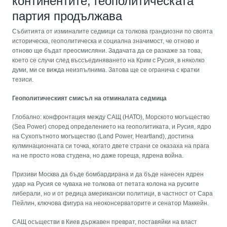
континентите, геополитическата
партия продължава
Събитията от изминалите седмици са толкова грандиозни по своята
историческа, геополитическа и социална значимост, че отново и
отново ще бъдат преосмисляни. Задачата да се разкаже за това,
което се случи след въссъединяването на Крим с Русия, в няколко
думи, ми се вижда неизпълнима. Затова ще се огранича с кратки
тезиси.
Геополитическият смисъл на отминалата седмица
Глобално: конфронтация между САЩ (НАТО), Морското могъщество
(Sea Power) според определението на геополитиката, и Русия, ядро
на Сухопътното могъщество (Land Power, Heartland), достигна
кулминационната си точка, когато двете страни се оказаха на прага
на не просто нова студена, но даже гореща, ядрена война.
Призиви Москва да бъде бомбардирана и да бъде нанесен ядрен
удар на Русия се чуваха не толкова от петата колона на руските
либерали, но и от редица американски политици, в частност от Сара
Пейлин, ключова фигура на неоконсерваторите и сенатор Маккейн.
САЩ осъществи в Киев държавен преврат, поставяйки на власт