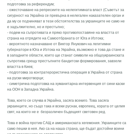
подготовка за референдум;
- ожесточаване на репресиите на нелегитимната власт (Съветът за
сигурност на Украйна се превърна в нелегален наказателен орган и
да му се подчиняват в тези обстоятелства за украинците не само не
е задължително, но и престъпно;
- подем на съпротивата и пряко противопоставяне на властта от
страна на отрядите на Самоотбраната от Юга и Изтока;
- вероятното назначаване от Виктор Янукович на легитимни
губернатори в Юга и Изтока на Украйна, възможно е това да стане и
в западните области, които ще станат символи на общоукраинската
съпротива срещу престъпните бандитски формирования, завзели
властта в Киев;
- подготовка за контратерористична операция в Украйна от страна
на руски миротворци;
- симетрична подготовка на хуманитарна интервенция от сини каски
на ООН в Западна Украйна.
Това, което се случва в Украйна, засяга всекиго. Това засяга
украинците, но също така и всеки руснак, европеец, хората от целия
свят, на които не е безразличен бъдещият световен ред.
Това е война против САЩ и американската хегемония. Украинците са
само пешки в нея. Ако са на наша страна, ще бъдат достойни воини