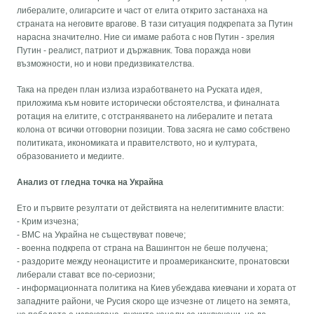
либералите, олигарсите и част от елита открито застанаха на
страната на неговите врагове. В тази ситуация подкрепата за Путин
нарасна значително. Ние си имаме работа с нов Путин - зрелия
Путин - реалист, патриот и държавник. Това поражда нови
възможности, но и нови предизвикателства.
Така на преден план излиза изработването на Руската идея,
приложима към новите исторически обстоятелства, и финалната
ротация на елитите, с отстраняването на либералите и петата
колона от всички отговорни позиции. Това засяга не само собствено
политиката, икономиката и правителството, но и културата,
образованието и медиите.
Анализ от гледна точка на Украйна
Ето и първите резултати от действията на нелегитимните власти:
- Крим изчезна;
- ВМС на Украйна не съществуват повече;
- военна подкрепа от страна на Вашингтон не беше получена;
- раздорите между неонацистите и проамериканските, пронатовски
либерали стават все по-сериозни;
- информационната политика на Киев убеждава киевчани и хората от
западните райони, че Русия скоро ще изчезне от лицето на земята,