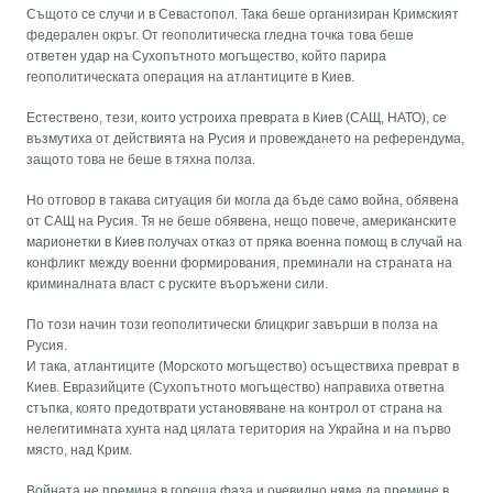
Същото се случи и в Севастопол. Така беше организиран Кримският
федерален окръг. От геополитическа гледна точка това беше
ответен удар на Сухопътното могъщество, който парира
геополитическата операция на атлантиците в Киев.
Естествено, тези, които устроиха преврата в Киев (САЩ, НАТО), се
възмутиха от действията на Русия и провеждането на референдума,
защото това не беше в тяхна полза.
Но отговор в такава ситуация би могла да бъде само война, обявена
от САЩ на Русия. Тя не беше обявена, нещо повече, американските
марионетки в Киев получах отказ от пряка военна помощ в случай на
конфликт между военни формирования, преминали на страната на
криминалната власт с руските въоръжени сили.
По този начин този геополитически блицкриг завърши в полза на
Русия.
И така, атлантиците (Морското могъщество) осъществиха преврат в
Киев. Евразийците (Сухопътното могъщество) направиха ответна
стъпка, която предотврати установяване на контрол от страна на
нелегитимната хунта над цялата територия на Украйна и на първо
място, над Крим.
Войната не премина в гореща фаза и очевидно няма да премине в