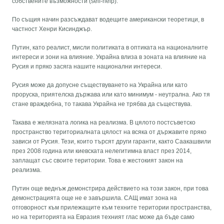
собствените възможности (self-help).
По същия начин разсъждават водещите американски теоретици, в
частност Хенри Кисинджър.
Путин, като реалист, мисли политиката в оптиката на националните
интереси и зони на влияние. Украйна влиза в зоната на влияние на
Русия и пряко засяга нашите национални интереси.
Русия може да допусне съществуването на Украйна или като
проруска, приятелска държава или като минимум - неутрална. Ако тя
стане враждебна, то такава Украйна не трябва да съществува.
Такава е желязната логика на реализма. В цялото постсъветско
пространство териториалната цялост на всяка от държавите пряко
зависи от Русия. Тези, които търсят други гаранти, както Саакашвили
през 2008 година или киевската нелегитимна власт през 2014,
заплащат със своите територии. Това е жестокият закон на
реализма.
Путин още веднъж демонстрира действието на този закон, при това
демонстрацията още не е завършила. САЩ имат зона на
отговорност към прилежащите към техните територии пространства,
но на територията на Евразия техният глас може да бъде само