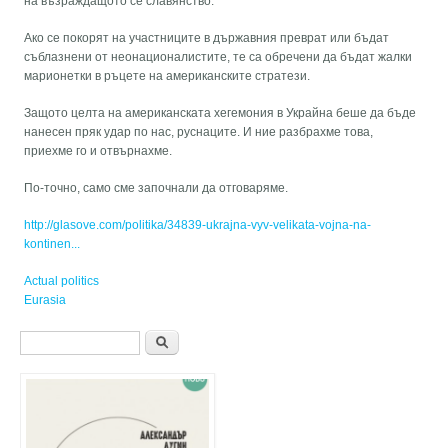
на възраждащото се славянство.
Ако се покорят на участниците в държавния преврат или бъдат
съблазнени от неонационалистите, те са обречени да бъдат жалки
марионетки в ръцете на американските стратези.
Защото целта на американската хегемония в Украйна беше да бъде
нанесен пряк удар по нас, руснаците. И ние разбрахме това,
приехме го и отвърнахме.
По-точно, само сме започнали да отговаряме.
http://glasove.com/politika/34839-ukrajna-vyv-velikata-vojna-na-
kontinen...
Actual politics
Eurasia
Форма за търсене
Търси