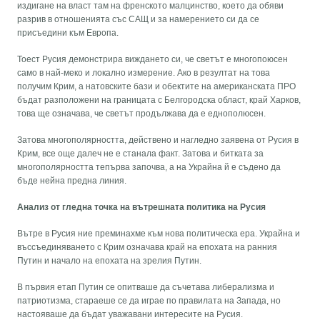
издигане на власт там на френското малцинство, което да обяви
разрив в отношенията със САЩ и за намерението си да се
присъедини към Европа.
Тоест Русия демонстрира виждането си, че светът е многопоюсен
само в най-меко и локално измерение. Ако в резултат на това
получим Крим, а натовските бази и обектите на американската ПРО
бъдат разположени на границата с Белгородска област, край Харков,
това ще означава, че светът продължава да е еднополюсен.
Затова многополярността, действено и нагледно заявена от Русия в
Крим, все още далеч не е станала факт. Затова и битката за
многополярността тепърва започва, а на Украйна й е съдено да
бъде нейна предна линия.
Анализ от гледна точка на вътрешната политика на Русия
Вътре в Русия ние преминахме към нова политическа ера. Украйна и
въссъединяването с Крим означава край на епохата на ранния
Путин и начало на епохата на зрелия Путин.
В първия етап Путин се опитваше да съчетава либерализма и
патриотизма, стараеше се да играе по правилата на Запада, но
настояваше да бъдат уважавани интересите на Русия.