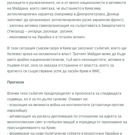
руснаците и рускоезичните, но и от много националисти и активисти
на Майдана, които смятаха, че въстанието в Киев има
антиолигархичен характер (например в Днепропетровск, Донецк
започват да организират антиолигархичен руско-украински фронт);
- започна активна самоорганизация на съпротивата в Закарпатието
(Ужгород) – унгарци, руснаци, русини;
- икономиката на Украйна е в тотален колапс.
В тази ситуация съвсем скоро в Киев ще започнат събития, които ще
бележат краха на незаконната власт. Третият Майдан може да бъде
както крайно националистически, тъй като неонацистите, активни в
първия етап, сега се оказаха отстранени от властта, която за
краткото си съществуване успя да загуби Крим и ВМС.
Прогнози
Всички тези събития предопределят и прогнозата за следващата
седмица, но и за по-дълги срокове. Очакват ни:
- ескалация на великата война на континентите (атлантици против
евразийци);
- активизация на руската дипломация по отношение на идеята за
многополюсния свят в глобален мащаб и поредица от признаване на
присъединяването на Крим;
- формиране на нови политически субекти в югоизточна Украйна и