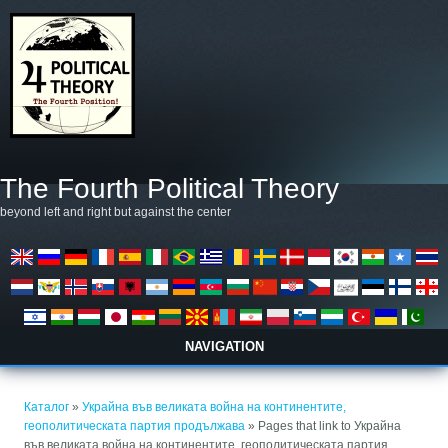
Премини към основното съдържание
The Fourth Political Theory
beyond left and right but against the center
NAVIGATION
Вие сте тук
Каталог
»
Украйна във великата война на континентите,
геополитическата партия продължава
» Pages that link to Украйна
във великата война на континентите, геополитическата партия