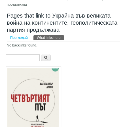
продължава
Pages that link to Украйна във великата
война на континентите, геополитическата
партия продължава
Primary tabs
Прегледай
What links here
(активен раздел)
No backlinks found.
Форма за търсене
Търси