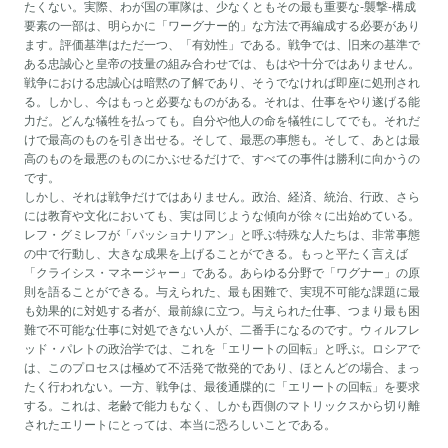
たくない。実際、わが国の軍隊は、少なくともその最も重要な-襲撃-構成
要素の一部は、明らかに「ワーグナー的」な方法で再編成する必要があり
ます。評価基準はただ一つ、「有効性」である。戦争では、旧来の基準で
ある忠誠心と皇帝の技量の組み合わせでは、もはや十分ではありません。
戦争における忠誠心は暗黙の了解であり、そうでなければ即座に処刑され
る。しかし、今はもっと必要なものがある。それは、仕事をやり遂げる能
力だ。どんな犠牲を払っても。自分や他人の命を犠牲にしてでも。それだ
けで最高のものを引き出せる。そして、最悪の事態も。そして、あとは最
高のものを最悪のものにかぶせるだけで、すべての事件は勝利に向かうの
です。
しかし、それは戦争だけではありません。政治、経済、統治、行政、さら
には教育や文化においても、実は同じような傾向が徐々に出始めている。
レフ・グミレフが「パッショナリアン」と呼ぶ特殊な人たちは、非常事態
の中で行動し、大きな成果を上げることができる。もっと平たく言えば
「クライシス・マネージャー」である。あらゆる分野で「ワグナー」の原
則を語ることができる。与えられた、最も困難で、実現不可能な課題に最
も効果的に対処する者が、最前線に立つ。与えられた仕事、つまり最も困
難で不可能な仕事に対処できない人が、二番手になるのです。ウィルフレ
ッド・パレトの政治学では、これを「エリートの回転」と呼ぶ。ロシアで
は、このプロセスは極めて不活発で散発的であり、ほとんどの場合、まっ
たく行われない。一方、戦争は、最後通牒的に「エリートの回転」を要求
する。これは、老齢で能力もなく、しかも西側のマトリックスから切り離
されたエリートにとっては、本当に恐ろしいことである。