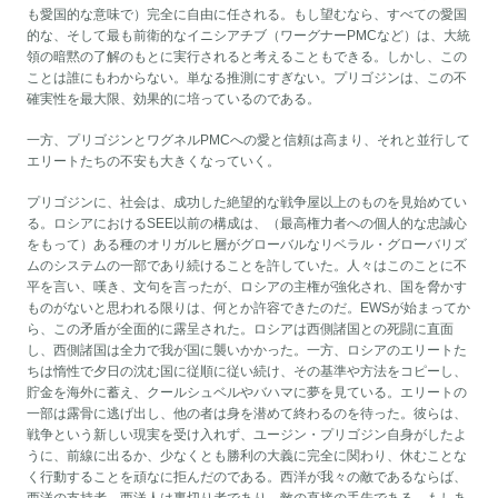
も愛国的な意味で）完全に自由に任される。もし望むなら、すべての愛国
的な、そして最も前衛的なイニシアチブ（ワーグナーPMCなど）は、大統
領の暗黙の了解のもとに実行されると考えることもできる。しかし、この
ことは誰にもわからない。単なる推測にすぎない。プリゴジンは、この不
確実性を最大限、効果的に培っているのである。
一方、プリゴジンとワグネルPMCへの愛と信頼は高まり、それと並行して
エリートたちの不安も大きくなっていく。
プリゴジンに、社会は、成功した絶望的な戦争屋以上のものを見始めてい
る。ロシアにおけるSEE以前の構成は、（最高権力者への個人的な忠誠心
をもって）ある種のオリガルヒ層がグローバルなリベラル・グローバリズ
ムのシステムの一部であり続けることを許していた。人々はこのことに不
平を言い、嘆き、文句を言ったが、ロシアの主権が強化され、国を脅かす
ものがないと思われる限りは、何とか許容できたのだ。EWSが始まってか
ら、この矛盾が全面的に露呈された。ロシアは西側諸国との死闘に直面
し、西側諸国は全力で我が国に襲いかかった。一方、ロシアのエリートた
ちは惰性で夕日の沈む国に従順に従い続け、その基準や方法をコピーし、
貯金を海外に蓄え、クールシュベルやバハマに夢を見ている。エリートの
一部は露骨に逃げ出し、他の者は身を潜めて終わるのを待った。彼らは、
戦争という新しい現実を受け入れず、ユージン・プリゴジン自身がしたよ
うに、前線に出るか、少なくとも勝利の大義に完全に関わり、休むことな
く行動することを頑なに拒んだのである。西洋が我々の敵であるならば、