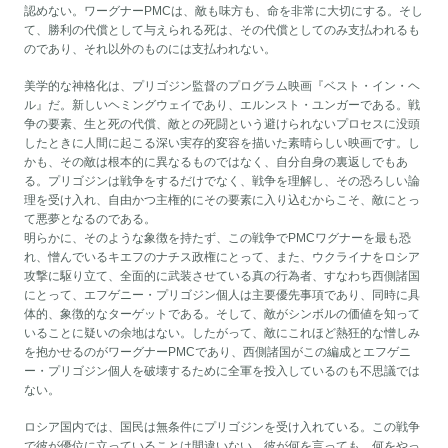
認めない。ワーグナーPMCは、敵も味方も、命を非常に大切にする。そし
て、勝利の代償として与えられる死は、その代償としてのみ支払われるも
のであり、それ以外のものには支払われない。
美学的な神格化は、プリゴジン監督のプログラム映画『ベスト・イン・ヘ
ル』だ。新しいヘミングウェイであり、エルンスト・ユンガーである。戦
争の要素、生と死の代償、敵との死闘という避けられないプロセスに没頭
したときに人間に起こる深い実存的変容を描いた素晴らしい映画です。し
かも、その敵は根本的に異なるものではなく、自分自身の裏返しでもあ
る。プリゴジンは戦争をするだけでなく、戦争を理解し、その恐ろしい論
理を受け入れ、自由かつ主権的にその要素に入り込むからこそ、敵にとっ
て悪夢となるのである。
明らかに、そのような象徴を持たず、この戦争でPMCワグナーを最も恐
れ、憎んでいるキエフのナチス政権にとって、また、ウクライナをロシア
攻撃に駆り立て、全面的に武装させている真の行為者、すなわち西側諸国
にとって、エフゲニー・プリゴジン個人は主要優先事項であり、同時に具
体的、象徴的なターゲットである。そして、敵がシンボルの価値を知って
いることに疑いの余地はない。したがって、敵にこれほど熱狂的な憎しみ
を抱かせるのがワーグナーPMCであり、西側諸国がこの編成とエフゲニ
ー・プリゴジン個人を破壊するために全軍を投入しているのも不思議では
ない。
ロシア国内では、国民は無条件にプリゴジンを受け入れている。この戦争
で彼が優位に立っていることは間違いない。彼が何を言っても、何をやっ