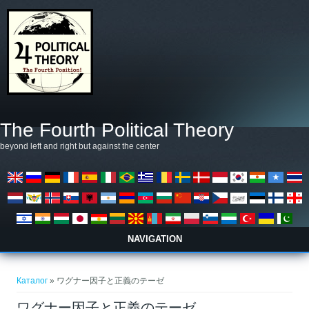
Премини към основното съдържание
The Fourth Political Theory
beyond left and right but against the center
NAVIGATION
Вие сте тук
Каталог
» ワグナー因子と正義のテーゼ
ワグナー因子と正義のテーゼ