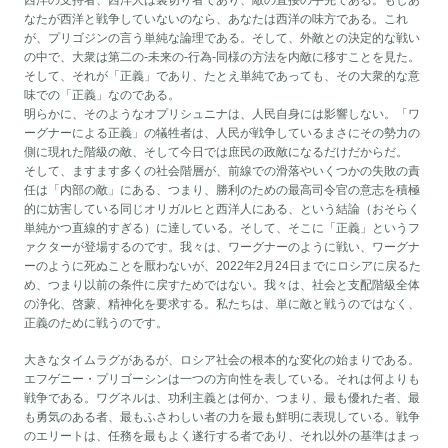
西洋の支持者、西洋人は裏切り者であり、敵の直接の手先である。もしあ
なたが西洋と戦争していないのなら、あなたは西洋の味方である。これ
が、プリゴジンの言う単純な論理である。そして、外敵との決定的な戦い
の中で、大衆は第二の-未来の-行為-同様の方法を内敵に移すことを見た。
そして、それが「正義」であり、たとえ単純であっても、その大衆的な意
味での「正義」なのである。
明らかに、そのようなオプリシュニナは、人民自身には影響しない。「ワ
ーグナーによる正義」の犠牲者は、人民が戦争しているまさにその勢力の
側に現れた階級の敵、そして今日では庶民の政敵になるだけだからだ。
そして、ますます多くの社会階層が、前線での滑落やいくつかの失敗の責
任は「内部の敵」にある、つまり、勝利のための最高司令官の意志を積極
的に妨害している同じオリガルヒと西洋人にある、という結論（おそらく
単純かつ直線的すぎる）に達している。そして、そこに「正義」というフ
ァクターが登場するのです。我々は、ワーグナーのように戦い、ワーグナ
ーのように死ぬことを厭わないが、2022年2月24日までにロシアに戻るた
め、つまり以前の条件に戻すためではない。我々は、社会と支配階級全体
の浄化、啓蒙、精神化を要求する。私たちは、単に敵と戦うのではなく、
正義のために戦うのです。
大きなタイムラグがあるが、ロシア社会の根本的な変化の始まりである。
エフゲニー・プリゴーシンは一つの方向性を表している。それは何よりも
戦争である。ワグネルは、功利主義とは何か、つまり、最も優れた者、最
も勇気のある者、最もふさわしい者の力を最も鮮明に表現している。戦争
のエリートは、任務を最もよく遂行する者であり、それ以外の基準はまっ