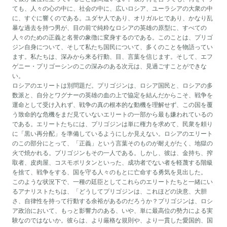
ても、人々の心の中に、社会の中に、広いロシア、ユーラシアの大衆の中
に、すぐに響くのである。ユダヤ人であり、オリガルヒであり、かなり乱
暴な過去を持つ男が、目の前で純粋なロシアの英雄の原型に、すべての
人々のための正義と名誉の象徴に変身するのである。このことは、プリゴ
ジン自身について、そして私たち国民について、多くのことを物語ってい
ます。私たちは、深みから来る行動、目、言葉を信じます。そして、エフ
ゲニー・プリゴーシンのこの深みのある次元は、見過ごすことができな
い。
ロシアのエリートは別問題だ。プリゴジンは、ロシア国民と、ロシアの多
数派と、自分とワグナーの英雄の血の上で協定を結んだからこそ、戦争を
運命として受け入れず、戦争の真の根本的な動機を理解せず、この国を覆
う致命的な危機をまだ見ていないエリートの一部から最も嫌われているの
である。エリートたちには、プリゴジンは単に権力を求めて、民衆を頼り
に「黒い再分配」を準備しているようにしか見えない。ロシアのエリート
のこの部分にとって、「正義」という言葉そのものが耐えがたく、地獄の
火で焼かれる。プリゴジンもその一人である。しかし、彼は、金持ち、搾
取者、皮肉屋、コスモポリタンといった、成功者でない者を軽蔑する階級
を捨て、戦争をする、国を守る人々のもとに亡命する勇気を見出した。
このような状況下で、一種の廷臣としてこれらのエリートたちと一緒にい
るアナリストたちは、「どうしてプリゴジンは、これほどの決意、大胆
さ、自律性を持って行動する余裕があるのだろうか？プリゴジンは、ロシ
ア政治において、もっと影響力のある、いや、単に最高位の勢力による実
験なのではないか。彼らは、より厳格な規則や、より一貫した愛国的、国