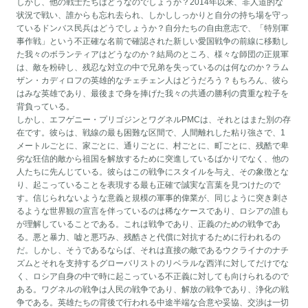
しかし、他の戦士たちはどうなのでしょうか？2014年以来、非人道的な
状況で戦い、誰からも忘れ去られ、しかししっかりと自分の持ち場を守っ
ているドンバス民兵はどうでしょうか？自分たちの自由意志で、「特別軍
事作戦」という不正確な名前で確認された新しい愛国戦争の前線に移動し
た我々のボランティアはどうなのか？結局のところ、様々な師団の正規軍
は、敵を粉砕し、残忍な対立の中で兄弟を失っているのは何なのか？ラム
ザン・カディロフの英雄的なチェチェン人はどうだろう？もちろん、彼ら
はみな英雄であり、最後まで身を捧げた我々の共通の勝利の貴重な粒子を
背負っている。
しかし、エフゲニー・プリゴジンとワグネルPMCは、それとはまた別の存
在です。彼らは、戦線の最も困難な区間で、人間離れした粘り強さで、1
メートルごとに、家ごとに、通りごとに、村ごとに、町ごとに、残酷で卑
劣な狂信的敵から祖国を解放するために突進しているばかりでなく、他の
人たちに先んじている。彼らはこの戦争にスタイルを与え、その象徴とな
り、起こっていることを表現する最も正確で誠実な言葉を見つけたので
す。信じられないような意義と規模の軍事的偉業が、同じように突き刺さ
るような世界観の宣言を伴っているのは稀なケースであり、ロシアの誰も
が理解していることである。これは戦争であり、正義のための戦争であ
る。悪と暴力、嘘と悪巧み、残酷さと代償に対抗するために行われるの
だ。しかし、そうであるならば、それは直接の敵であるウクライナのナチ
ズムとそれを支持するグローバリストのリベラルな西洋に対してだけでな
く、ロシア自身の中で時に起こっている不正義に対しても向けられるので
ある。ワグネルの戦争は人民の戦争であり、解放の戦争であり、浄化の戦
争である。英雄たちの背後で行われる中途半端な合意や妥協、交渉は一切