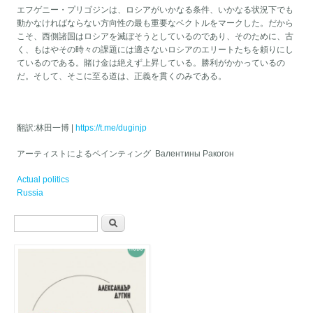
エフゲニー・プリゴジンは、ロシアがいかなる条件、いかなる状況下でも
動かなければならない方向性の最も重要なベクトルをマークした。だから
こそ、西側諸国はロシアを滅ぼそうとしているのであり、そのために、古
く、もはやその時々の課題には適さないロシアのエリートたちを頼りにし
ているのである。賭け金は絶えず上昇している。勝利がかかっているの
だ。そして、そこに至る道は、正義を貫くのみである。
翻訳:林田一博 |
https://t.me/duginjp
アーティストによるペインティング Валентины Ракогон
Actual politics
Russia
Форма за търсене
Търси