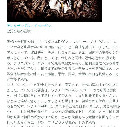
アレクサンドル・ドゥーギン
政治分析の経験
SVOの全期間を通じて、ワグネルPMCとエフゲニー・プリゴジンは、ロ
シア社会と世界社会の注目の的であることに自信を持っていました。ロシ
ア人にとって、彼は勝利、決意、ヒロイズム、勇気、回復力の主要なシン
ボルとなっている。敵にとっては、憎しみと同時に恐怖と恐れの源であ
る。プリゴジンは、ロシア軍で最も戦闘力が高く、勝利と無敗を誇る部隊
を率いるだけでなく、最後まで戦争の要素に完全かつ不可逆的に没入した
戦争体験者の心の中にある感情、思考、要求、希望に出口を提供すること
が重要である。
プリゴジンは、この戦争を最後まで、底辺まで、最後の深みまで受け入れ
ました。そしてその要素は、ワグナーPMCのメンバー、つまり同じ方向
へ、同じ目標に向かって進むすべての人々、つまり困難で血なまぐさい、
ほとんど達成できない、しかしとても望まれる、切望される勝利に共通す
るものです。ワグナーPMCは、民間軍事会社ではありません。お金も関係
ない。これは戦争の兄弟団、ロシアの警備隊であり、祖国にとって最も困
難な時期に祖国の呼びかけに応じ、どんな代償も払う覚悟で祖国を守りに
行った人々からユージン・プリゴジンが集めたものである。