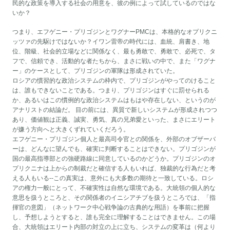
民的な政策を導入する社会の用意を、彼の例によって試しているのではな
いか？
つまり、エフゲニー・プリゴジンとワグナーPMCは、本格的なオプリクニ
ッツァの先駆けではないか？イワン雷帝の時代には、血統、肩書き、地
位、階級、社会的立場などに関係なく、最も勇敢で、勇敢で、必死で、タ
フで、信頼でき、活動的な者たちから、まさに戦いの中で、また「ワグナ
ー」のケースとして、プリゴジンの軍隊は形成されていた。
ロシアの慣習的な政治システムの枠内で、プリゴジンがやってのけること
は、誰もできないことである。つまり、プリゴジンはすぐに罰せられる
か、あるいはこの慣例的な政治システムはもはや存在しない、というのが
アナリストの結論だ。 目の前には、異質で新しいシステムが形成されつつ
あり、価値観は正義、誠実、勇気、真の兄弟愛といった、まさにエリート
が嫌う方向へと大きくずれていくだろう。
エフゲニー・プリゴジン個人と最高司令官との関係を、外部のオブザーバ
ーは、どんなに望んでも、確実に判断することはできない。プリゴジンが
国の最高指導部との強硬路線に同意しているのかどうか。プリゴジンのオ
プリクニナは上からの制裁だと確信する人もいれば、独裁的な行為だと考
える人もいる--この真実は、意外にも大多数の期待と一致している。ロシ
アの権力一般にとって、不確実性は自然な環境である。大統領の個人的な
意思を扱うところと、その関係者のイニシアチブを扱うところでは、「指
揮官の意図」（ネットワーク中心戦争論の古典的な用語）を事前に把握
し、予想しようとすると、誰も完全に理解することはできません。この場
合、大統領はエリート内部の対立の上に立ち、システムの変革は（何より