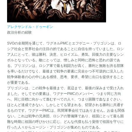
アレクサンドル・ドゥーギン
政治分析の経験
SVOの全期間を通じて、ワグネルPMCとエフゲニー・プリゴジンは、ロ
シア社会と世界社会の注目の的であることに自信を持っていました。ロシ
ア人にとって、彼は勝利、決意、ヒロイズム、勇気、回復力の主要なシン
ボルとなっている。敵にとっては、憎しみと同時に恐怖と恐れの源であ
る。プリゴジンは、ロシア軍で最も戦闘力が高く、勝利と無敗を誇る部隊
を率いるだけでなく、最後まで戦争の要素に完全かつ不可逆的に没入した
戦争体験者の心の中にある感情、思考、要求、希望に出口を提供すること
が重要である。
プリゴジンは、この戦争を最後まで、底辺まで、最後の深みまで受け入れ
ました。そしてその要素は、ワグナーPMCのメンバー、つまり同じ方向
へ、同じ目標に向かって進むすべての人々、つまり困難で血なまぐさい、
ほとんど達成できない、しかしとても望まれる、切望される勝利に共通す
るものです。ワグナーPMCは、民間軍事会社ではありません。お金も関係
ない。これは戦争の兄弟団、ロシアの警備隊であり、祖国にとって最も困
難な時期に祖国の呼びかけに応じ、どんな代償も払う覚悟で祖国を守りに
行った人々からユージン・プリゴジンが集めたものである。