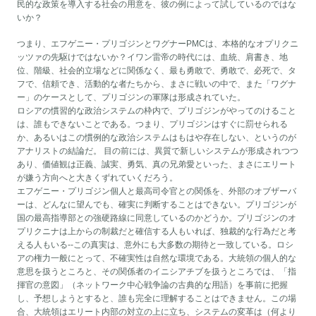
民的な政策を導入する社会の用意を、彼の例によって試しているのではな
いか？
つまり、エフゲニー・プリゴジンとワグナーPMCは、本格的なオプリクニ
ッツァの先駆けではないか？イワン雷帝の時代には、血統、肩書き、地
位、階級、社会的立場などに関係なく、最も勇敢で、勇敢で、必死で、タ
フで、信頼でき、活動的な者たちから、まさに戦いの中で、また「ワグナ
ー」のケースとして、プリゴジンの軍隊は形成されていた。
ロシアの慣習的な政治システムの枠内で、プリゴジンがやってのけること
は、誰もできないことである。つまり、プリゴジンはすぐに罰せられる
か、あるいはこの慣例的な政治システムはもはや存在しない、というのが
アナリストの結論だ。 目の前には、異質で新しいシステムが形成されつつ
あり、価値観は正義、誠実、勇気、真の兄弟愛といった、まさにエリート
が嫌う方向へと大きくずれていくだろう。
エフゲニー・プリゴジン個人と最高司令官との関係を、外部のオブザーバ
ーは、どんなに望んでも、確実に判断することはできない。プリゴジンが
国の最高指導部との強硬路線に同意しているのかどうか。プリゴジンのオ
プリクニナは上からの制裁だと確信する人もいれば、独裁的な行為だと考
える人もいる--この真実は、意外にも大多数の期待と一致している。ロシ
アの権力一般にとって、不確実性は自然な環境である。大統領の個人的な
意思を扱うところと、その関係者のイニシアチブを扱うところでは、「指
揮官の意図」（ネットワーク中心戦争論の古典的な用語）を事前に把握
し、予想しようとすると、誰も完全に理解することはできません。この場
合、大統領はエリート内部の対立の上に立ち、システムの変革は（何より