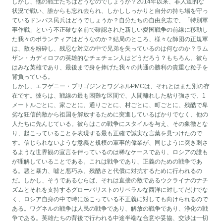
しかし、他の戦士たちはどうなのでしょうか？2014年以来、非人道的な
状況で戦い、誰からも忘れ去られ、しかししっかりと自分の持ち場を守っ
ているドンバス民兵はどうでしょうか？自分たちの自由意志で、「特別軍
事作戦」という不正確な名前で確認された新しい愛国戦争の前線に移動し
た我々のボランティアはどうなのか？結局のところ、様々な師団の正規軍
は、敵を粉砕し、残忍な対立の中で兄弟を失っているのは何なのか？ラム
ザン・カディロフの英雄的なチェチェン人はどうだろう？もちろん、彼ら
はみな英雄であり、最後まで身を捧げた我々の共通の勝利の貴重な粒子を
背負っている。
しかし、エフゲニー・プリゴジンとワグネルPMCは、それとはまた別の存
在です。彼らは、戦線の最も困難な区間で、人間離れした粘り強さで、1
メートルごとに、家ごとに、通りごとに、村ごとに、町ごとに、残酷で卑
劣な狂信的敵から祖国を解放するために突進しているばかりでなく、他の
人たちに先んじている。彼らはこの戦争にスタイルを与え、その象徴とな
り、起こっていることを表現する最も正確で誠実な言葉を見つけたので
す。信じられないような意義と規模の軍事的偉業が、同じように突き刺さ
るような世界観の宣言を伴っているのは稀なケースであり、ロシアの誰も
が理解していることである。これは戦争であり、正義のための戦争であ
る。悪と暴力、嘘と悪巧み、残酷さと代償に対抗するために行われるの
だ。しかし、そうであるならば、それは直接の敵であるウクライナのナチ
ズムとそれを支持するグローバリストのリベラルな西洋に対してだけでな
く、ロシア自身の中で時に起こっている不正義に対しても向けられるので
ある。ワグネルの戦争は人民の戦争であり、解放の戦争であり、浄化の戦
争である。英雄たちの背後で行われる中途半端な合意や妥協、交渉は一切