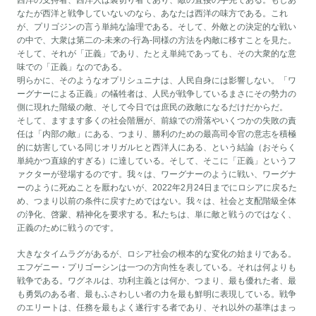
西洋の支持者、西洋人は裏切り者であり、敵の直接の手先である。もしあ
なたが西洋と戦争していないのなら、あなたは西洋の味方である。これ
が、プリゴジンの言う単純な論理である。そして、外敵との決定的な戦い
の中で、大衆は第二の-未来の-行為-同様の方法を内敵に移すことを見た。
そして、それが「正義」であり、たとえ単純であっても、その大衆的な意
味での「正義」なのである。
明らかに、そのようなオプリシュニナは、人民自身には影響しない。「ワ
ーグナーによる正義」の犠牲者は、人民が戦争しているまさにその勢力の
側に現れた階級の敵、そして今日では庶民の政敵になるだけだからだ。
そして、ますます多くの社会階層が、前線での滑落やいくつかの失敗の責
任は「内部の敵」にある、つまり、勝利のための最高司令官の意志を積極
的に妨害している同じオリガルヒと西洋人にある、という結論（おそらく
単純かつ直線的すぎる）に達している。そして、そこに「正義」というフ
ァクターが登場するのです。我々は、ワーグナーのように戦い、ワーグナ
ーのように死ぬことを厭わないが、2022年2月24日までにロシアに戻るた
め、つまり以前の条件に戻すためではない。我々は、社会と支配階級全体
の浄化、啓蒙、精神化を要求する。私たちは、単に敵と戦うのではなく、
正義のために戦うのです。
大きなタイムラグがあるが、ロシア社会の根本的な変化の始まりである。
エフゲニー・プリゴーシンは一つの方向性を表している。それは何よりも
戦争である。ワグネルは、功利主義とは何か、つまり、最も優れた者、最
も勇気のある者、最もふさわしい者の力を最も鮮明に表現している。戦争
のエリートは、任務を最もよく遂行する者であり、それ以外の基準はまっ