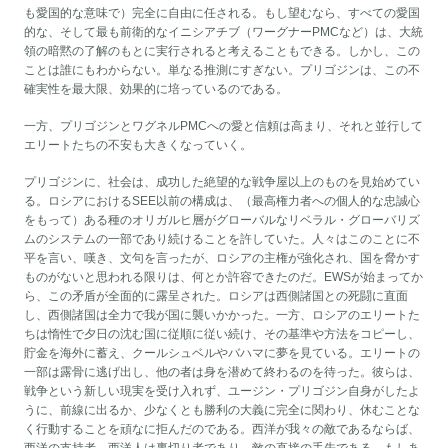
も愛国的な意味で）完全に自由に任される。もし望むなら、すべての愛国
的な、そして最も前衛的なイニシアチブ（ワーグナーPMCなど）は、大統
領の暗黙の了解のもとに実行されると考えることもできる。しかし、この
ことは誰にもわからない。単なる推測にすぎない。プリゴジンは、この不
確実性を最大限、効果的に培っているのである。
一方、プリゴジンとワグネルPMCへの愛と信頼は高まり、それと並行して
エリートたちの不安も大きくなっていく。
プリゴジンに、社会は、成功した絶望的な戦争屋以上のものを見始めてい
る。ロシアにおけるSEE以前の構成は、（最高権力者への個人的な忠誠心
をもって）ある種のオリガルヒ層がグローバルなリベラル・グローバリズ
ムのシステムの一部であり続けることを許していた。人々はこのことに不
平を言い、嘆き、文句を言ったが、ロシアの主権が強化され、国を脅かす
ものがないと思われる限りは、何とか許容できたのだ。EWSが始まってか
ら、この矛盾が全面的に露呈された。ロシアは西側諸国との死闘に直面
し、西側諸国は全力で我が国に襲いかかった。一方、ロシアのエリートた
ちは惰性で夕日の沈む国に従順に従い続け、その基準や方法をコピーし、
貯金を海外に蓄え、クールシュベルやバハマに夢を見ている。エリートの
一部は露骨に逃げ出し、他の者は身を潜めて終わるのを待った。彼らは、
戦争という新しい現実を受け入れず、ユージン・プリゴジン自身がしたよ
うに、前線に出るか、少なくとも勝利の大義に完全に関わり、休むことな
く行動することを頑なに拒んだのである。西洋が我々の敵であるならば、