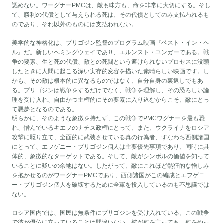
認めない。ワーグナーPMCは、敵も味方も、命を非常に大切にする。そし
て、勝利の代償として与えられる死は、その代償としてのみ支払われるも
のであり、それ以外のものには支払われない。
美学的な神格化は、プリゴジン監督のプログラム映画『ベスト・イン・ヘ
ル』だ。新しいヘミングウェイであり、エルンスト・ユンガーである。戦
争の要素、生と死の代償、敵との死闘という避けられないプロセスに没頭
したときに人間に起こる深い実存的変容を描いた素晴らしい映画です。し
かも、その敵は根本的に異なるものではなく、自分自身の裏返しでもあ
る。プリゴジンは戦争をするだけでなく、戦争を理解し、その恐ろしい論
理を受け入れ、自由かつ主権的にその要素に入り込むからこそ、敵にとっ
て悪夢となるのである。
明らかに、そのような象徴を持たず、この戦争でPMCワグナーを最も恐
れ、憎んでいるキエフのナチス政権にとって、また、ウクライナをロシア
攻撃に駆り立て、全面的に武装させている真の行為者、すなわち西側諸国
にとって、エフゲニー・プリゴジン個人は主要優先事項であり、同時に具
体的、象徴的なターゲットである。そして、敵がシンボルの価値を知って
いることに疑いの余地はない。したがって、敵にこれほど熱狂的な憎しみ
を抱かせるのがワーグナーPMCであり、西側諸国がこの編成とエフゲニ
ー・プリゴジン個人を破壊するために全軍を投入しているのも不思議では
ない。
ロシア国内では、国民は無条件にプリゴジンを受け入れている。この戦争
で彼が優位に立っていることは間違いない。彼が何を言っても、何をやっ