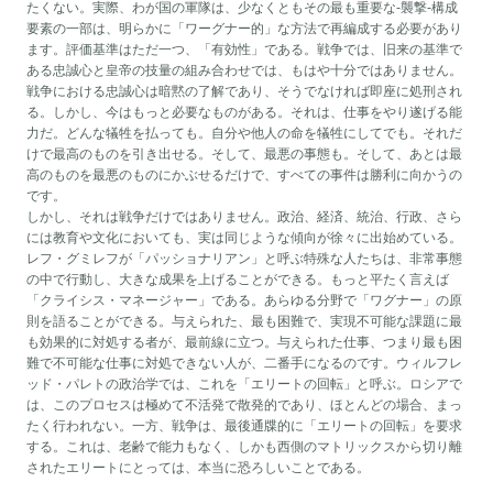
たくない。実際、わが国の軍隊は、少なくともその最も重要な-襲撃-構成
要素の一部は、明らかに「ワーグナー的」な方法で再編成する必要があり
ます。評価基準はただ一つ、「有効性」である。戦争では、旧来の基準で
ある忠誠心と皇帝の技量の組み合わせでは、もはや十分ではありません。
戦争における忠誠心は暗黙の了解であり、そうでなければ即座に処刑され
る。しかし、今はもっと必要なものがある。それは、仕事をやり遂げる能
力だ。どんな犠牲を払っても。自分や他人の命を犠牲にしてでも。それだ
けで最高のものを引き出せる。そして、最悪の事態も。そして、あとは最
高のものを最悪のものにかぶせるだけで、すべての事件は勝利に向かうの
です。
しかし、それは戦争だけではありません。政治、経済、統治、行政、さら
には教育や文化においても、実は同じような傾向が徐々に出始めている。
レフ・グミレフが「パッショナリアン」と呼ぶ特殊な人たちは、非常事態
の中で行動し、大きな成果を上げることができる。もっと平たく言えば
「クライシス・マネージャー」である。あらゆる分野で「ワグナー」の原
則を語ることができる。与えられた、最も困難で、実現不可能な課題に最
も効果的に対処する者が、最前線に立つ。与えられた仕事、つまり最も困
難で不可能な仕事に対処できない人が、二番手になるのです。ウィルフレ
ッド・パレトの政治学では、これを「エリートの回転」と呼ぶ。ロシアで
は、このプロセスは極めて不活発で散発的であり、ほとんどの場合、まっ
たく行われない。一方、戦争は、最後通牒的に「エリートの回転」を要求
する。これは、老齢で能力もなく、しかも西側のマトリックスから切り離
されたエリートにとっては、本当に恐ろしいことである。