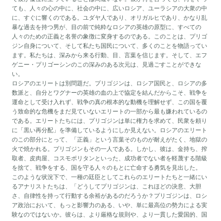
ても、人々の心の中に、社会の中に、広いロシア、ユーラシアの大衆の中
に、すぐに響くのである。ユダヤ人であり、オリガルヒであり、かなり乱
暴な過去を持つ男が、目の前で純粋なロシアの英雄の原型に、すべての
人々のための正義と名誉の象徴に変身するのである。このことは、プリゴ
ジン自身について、そして私たち国民について、多くのことを物語ってい
ます。私たちは、深みから来る行動、目、言葉を信じます。そして、エフ
ゲニー・プリゴーシンのこの深みのある次元は、見過ごすことができな
い。
ロシアのエリートは別問題だ。プリゴジンは、ロシア国民と、ロシアの多
数派と、自分とワグナーの英雄の血の上で協定を結んだからこそ、戦争を
運命として受け入れず、戦争の真の根本的な動機を理解せず、この国を覆
う致命的な危機をまだ見ていないエリートの一部から最も嫌われているの
である。エリートたちには、プリゴジンは単に権力を求めて、民衆を頼り
に「黒い再分配」を準備しているようにしか見えない。ロシアのエリート
のこの部分にとって、「正義」という言葉そのものが耐えがたく、地獄の
火で焼かれる。プリゴジンもその一人である。しかし、彼は、金持ち、搾
取者、皮肉屋、コスモポリタンといった、成功者でない者を軽蔑する階級
を捨て、戦争をする、国を守る人々のもとに亡命する勇気を見出した。
このような状況下で、一種の廷臣としてこれらのエリートたちと一緒にい
るアナリストたちは、「どうしてプリゴジンは、これほどの決意、大胆
さ、自律性を持って行動する余裕があるのだろうか？プリゴジンは、ロシ
ア政治において、もっと影響力のある、いや、単に最高位の勢力による実
験なのではないか。彼らは、より厳格な規則や、より一貫した愛国的、国