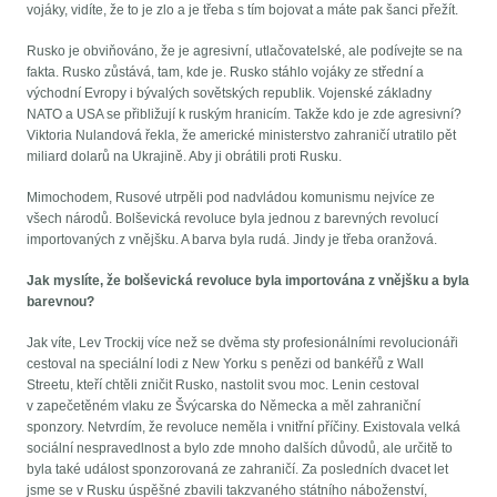
vojáky, vidíte, že to je zlo a je třeba s tím bojovat a máte pak šanci přežít.
Rusko je obviňováno, že je agresivní, utlačovatelské, ale podívejte se na
fakta. Rusko zůstává, tam, kde je. Rusko stáhlo vojáky ze střední a
východní Evropy i bývalých sovětských republik. Vojenské základny
NATO a USA se přibližují k ruským hranicím. Takže kdo je zde agresivní?
Viktoria Nulandová řekla, že americké ministerstvo zahraničí utratilo pět
miliard dolarů na Ukrajině. Aby ji obrátili proti Rusku.
Mimochodem, Rusové utrpěli pod nadvládou komunismu nejvíce ze
všech národů. Bolševická revoluce byla jednou z barevných revolucí
importovaných z vnějšku. A barva byla rudá. Jindy je třeba oranžová.
Jak myslíte, že bolševická revoluce byla importována z vnějšku a byla
barevnou?
Jak víte, Lev Trockij více než se dvěma sty profesionálními revolucionáři
cestoval na speciální lodi z New Yorku s penězi od bankéřů z Wall
Streetu, kteří chtěli zničit Rusko, nastolit svou moc. Lenin cestoval
v zapečetěném vlaku ze Švýcarska do Německa a měl zahraniční
sponzory. Netvrdím, že revoluce neměla i vnitřní příčiny. Existovala velká
sociální nespravedlnost a bylo zde mnoho dalších důvodů, ale určitě to
byla také událost sponzorovaná ze zahraničí. Za posledních dvacet let
jsme se v Rusku úspěšné zbavili takzvaného státního náboženství,