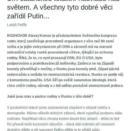
světem. A všechny tyto dobré věci
zařídil Putin...
Lukáš Petřík
ROZHOVOR Alexej Komov je představitelem Světového kongresu
rodin, který zastřešuje prorodinné organizace z více než 80 zemí
světa a je jejím velvyslancem při OSN a zároveň má na starosti
zahraniční vztahy ruské pravoslavné církve, týkající se ochrany
rodiny. Říká, že to, co nyní prosazují OSN, EU či USA, bylo
podporováno a praktikováno již bolševiky. Zatímco se na Západě
kostely přeměňují v mešity, v Rusku jsou kostely plné. Západ páchá
sebevraždu a ovládla ho neomarxistická revoluce. Rusko se podle něj
z komunismu poučilo. USA šíří po světě satanskou ideologii, která
chce zničit rodiny, národy a z lidí udělat poslušné atomizované jedince.
Jaké jsou stav a pozice rodiny v Rusku v této době?
V posledních letech jsme zaznamenali zlepšení v oblasti rodiny a
demografie. Máme několik dobrých zákonů, které vyjadřují podporu státu
rodinám. Například něco zhruba kolem deseti tisíc dolarů – těžko to teď
říci přesně kvůli kurzovým výkyvům – dává stát rodinám při narození
druhého dítěte a při narození třetího dítěte je to příděl půdy.