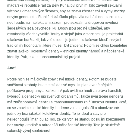
maďarské republice rad za Bély Kuna, byl prvním, kdo zavedl sexuální
výchovu v maďarských školách, aby se zbavil křesťanství a vymyl mozky
novým generacím. Frankfurtská škola připravila na bázi neomarxismu a
neofreudismu intelektuální zázemí pro sexuální a drogovou revoluci
šedesátých let a psychedeliku. Drogy jsou pro ně užitečné, aby
osvobodily všechny vnitřní touhy a stejně jako v marxismu je proletariát
utlačován buržoazií, tak v této teorii je jedinec utlačován křesťanskými
tradičními hodnotami, které musejí být zničeny. Potom se chtějí kompletně
zbavit jakékoli kolektivní identity – etnické identity národů a náboženské
identity. Pak je zde transhumanistický projekt.
Ano?
Podle nich se má člověk zbavit své lidské identity. Potom se budete
směšovat s roboty, budete mít do své mysli implantované nějaké
počítačové programy a zařízení. A pak uvidíme hnutí za práva translidí,
kyborgů a geneticky upravených organismů. Takže nyní teorie genderu
má zničit pohlavní identitu a transhumanismus zničí lidskou identitu. Poté,
co se zbavíme lidské identity, budeme zcela egoističtí a atomizované
jednotky bez jakékoli kolektivní identity. To je ideál a stav pro
nejjednodušší manipulaci lidí, ze kterých se stanou poslušní konzumenti
bez vazby k rodině a národní či náboženské identity. Toto je skutečně
satanský vývoj společnosti.