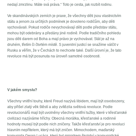
nedají zmrzlinu. Máte svá práva.“ Toto je cesta, jak rozbít rodinu.
Ve skandinávských zemích je praxe, že všechny děti jsou vlastnictvím
státu a jenom za určitých podmínek je dovoleno rodičům, aby děti
vychovávali. Pokud rodiče nevychovávají děti podle představ státu,
mohou být odebrány a předány jiné rodině. Podle tradičního pohledu
jsou děti darem od Boha a mají právo je vychovávat. Stát je až na
druhém, třetím či čtvrtém místě. S juvenilní justicí se snažíme válčit v
Rusku a věřím, že v Čechách to nechcete také. Další úrovní je, že tato
revoluce má být posunuta na úroveň samotné osobnosti.
V jakém smyslu?
Všechny vnitřní touhy, které Freud nazývá libidem, mají být osvobozeny,
aby přišel zlatý věk štěstí a aby zvítězila světová revoluce. Podle
revolucionářů mají být uvolněny všechny vnitřní tužby, které v křesťanské
civilizaci nazýváme hříchy. Obecná morálka, křesťanské a rodinné
hodnoty musejí být podle nich zničeny. Takže křesťanství je pro revoluci
hlavním nepřítelem, který má být zničen. Mimochodem, maďarský
komunista Georg Lucács, který byl ministrem školství v komunistické