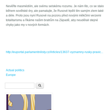
Nevěřte masmédiím, ale svému selskému rozumu. Je nám líto, co se stalo
během sovětské éry, ale pamatujte, že Rusové trpěli tím samým zlem také
a déle. Proto jsou nyní Rusové na pozoru před novými měkčími verzemi
totalitarismu a říkáme našim bratrům na Západě, aby neudělali stejné
chyby jako my v nových formách.
http://euportal.parlamentnilisty.cz/Articles/13637-vyznamny-rusky-pravic...
Actual politics
Europe
Vyhledávání
Hledat