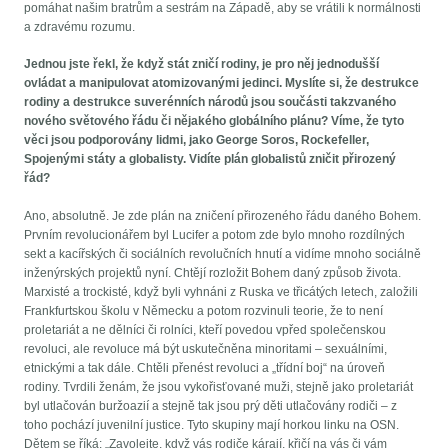
pomáhat našim bratrům a sestrám na Západě, aby se vrátili k normálnosti
a zdravému rozumu.
Jednou jste řekl, že když stát zničí rodiny, je pro něj jednodušší
ovládat a manipulovat atomizovanými jedinci. Myslíte si, že destrukce
rodiny a destrukce suverénních národů jsou součásti takzvaného
nového světového řádu či nějakého globálního plánu? Víme, že tyto
věci jsou podporovány lidmi, jako George Soros, Rockefeller,
Spojenými státy a globalisty. Vidíte plán globalistů zničit přirozený
řád?
Ano, absolutně. Je zde plán na zničení přirozeného řádu daného Bohem.
Prvním revolucionářem byl Lucifer a potom zde bylo mnoho rozdílných
sekt a kacířských či sociálních revolučních hnutí a vidíme mnoho sociálně
inženýrských projektů nyní. Chtějí rozložit Bohem daný způsob života.
Marxisté a trockisté, když byli vyhnáni z Ruska ve třicátých letech, založili
Frankfurtskou školu v Německu a potom rozvinuli teorie, že to není
proletariát a ne dělníci či rolníci, kteří povedou vpřed společenskou
revoluci, ale revoluce má být uskutečněna minoritami – sexuálními,
etnickými a tak dále. Chtěli přenést revoluci a „třídní boj“ na úroveň
rodiny. Tvrdili ženám, že jsou vykořisťované muži, stejně jako proletariát
byl utlačován buržoazií a stejně tak jsou prý děti utlačovány rodiči – z
toho pochází juvenilní justice. Tyto skupiny mají horkou linku na OSN.
Dětem se říká: „Zavolejte, když vás rodiče kárají, křičí na vás či vám