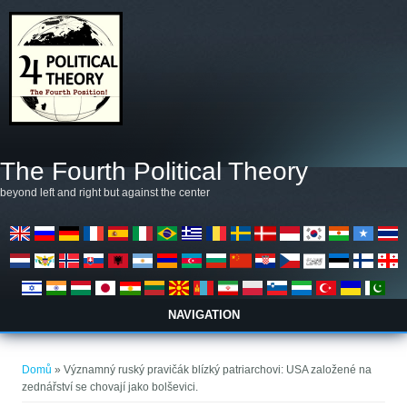
Přejít k hlavnímu obsahu
The Fourth Political Theory
beyond left and right but against the center
NAVIGATION
Jste zde
Domů
» Významný ruský pravičák blízký patriarchovi: USA založené na
zednářství se chovají jako bolševici.