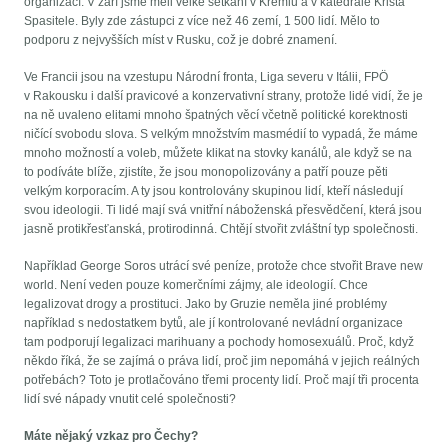
organizací. V září jsme měli velké setkání v Kremlu a v katedrále Krista
Spasitele. Byly zde zástupci z více než 46 zemí, 1 500 lidí. Mělo to
podporu z nejvyšších míst v Rusku, což je dobré znamení.
Ve Francii jsou na vzestupu Národní fronta, Liga severu v Itálii, FPÖ
v Rakousku i další pravicové a konzervativní strany, protože lidé vidí, že je
na ně uvaleno elitami mnoho špatných věcí včetně politické korektnosti
ničící svobodu slova. S velkým množstvím masmédií to vypadá, že máme
mnoho možností a voleb, můžete klikat na stovky kanálů, ale když se na
to podíváte blíže, zjistíte, že jsou monopolizovány a patří pouze pěti
velkým korporacím. A ty jsou kontrolovány skupinou lidí, kteří následují
svou ideologii. Ti lidé mají svá vnitřní náboženská přesvědčení, která jsou
jasně protikřesťanská, protirodinná. Chtějí stvořit zvláštní typ společnosti.
Například George Soros utrácí své peníze, protože chce stvořit Brave new
world. Není veden pouze komerčními zájmy, ale ideologií. Chce
legalizovat drogy a prostituci. Jako by Gruzie neměla jiné problémy
například s nedostatkem bytů, ale jí kontrolované nevládní organizace
tam podporují legalizaci marihuany a pochody homosexuálů. Proč, když
někdo říká, že se zajímá o práva lidí, proč jim nepomáhá v jejich reálných
potřebách? Toto je protlačováno třemi procenty lidí. Proč mají tři procenta
lidí své nápady vnutit celé společnosti?
Máte nějaký vzkaz pro Čechy?