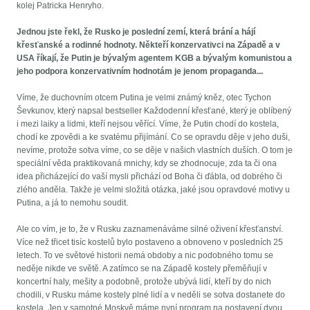
kolej Patricka Henryho.
Jednou jste řekl, že Rusko je poslední zemí, která brání a hájí
křesťanské a rodinné hodnoty. Někteří konzervativci na Západě a v
USA říkají, že Putin je bývalým agentem KGB a bývalým komunistou a
jeho podpora konzervativním hodnotám je jenom propaganda...
Víme, že duchovním otcem Putina je velmi známý kněz, otec Tychon
Ševkunov, který napsal bestseller Každodenní křesťané, který je oblíbený
i mezi laiky a lidmi, kteří nejsou věřící. Víme, že Putin chodí do kostela,
chodí ke zpovědi a ke svatému přijímání. Co se opravdu děje v jeho duši,
nevíme, protože sotva víme, co se děje v našich vlastních duších. O tom je
speciální věda praktikovaná mnichy, kdy se zhodnocuje, zda ta či ona
idea přicházející do vaší mysli přichází od Boha či ďábla, od dobrého či
zlého anděla. Takže je velmi složitá otázka, jaké jsou opravdové motivy u
Putina, a já to nemohu soudit.
Ale co vím, je to, že v Rusku zaznamenáváme silné oživení křesťanství.
Více než třicet tisíc kostelů bylo postaveno a obnoveno v posledních 25
letech. To ve světové historii nemá obdoby a nic podobného tomu se
neděje nikde ve světě. A zatímco se na Západě kostely přeměňují v
koncertní haly, mešity a podobně, protože ubývá lidí, kteří by do nich
chodili, v Rusku máme kostely plné lidí a v neděli se sotva dostanete do
kostela. Jen v samotné Moskvě máme nyní program na postavení dvou