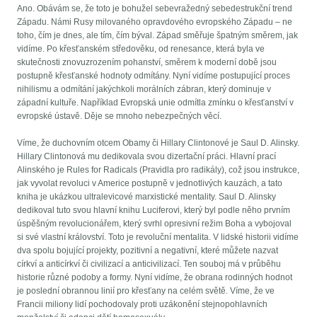
Ano. Obávám se, že toto je bohužel sebevražedný sebedestrukční trend
Západu. Námi Rusy milovaného opravdového evropského Západu – ne
toho, čím je dnes, ale tím, čím býval. Západ směřuje špatným směrem, jak
vidíme. Po křesťanském středověku, od renesance, která byla ve
skutečnosti znovuzrozením pohanství, směrem k moderní době jsou
postupně křesťanské hodnoty odmítány. Nyní vidíme postupující proces
nihilismu a odmítání jakýchkoli morálních zábran, který dominuje v
západní kultuře. Například Evropská unie odmítla zmínku o křesťanství v
evropské ústavě. Děje se mnoho nebezpečných věcí.
Víme, že duchovním otcem Obamy či Hillary Clintonové je Saul D. Alinsky.
Hillary Clintonová mu dedikovala svou dizertační práci. Hlavní prací
Alinského je Rules for Radicals (Pravidla pro radikály), což jsou instrukce,
jak vyvolat revoluci v Americe postupně v jednotlivých kauzách, a tato
kniha je ukázkou ultralevicové marxistické mentality. Saul D. Alinsky
dedikoval tuto svou hlavní knihu Luciferovi, který byl podle něho prvním
úspěšným revolucionářem, který svrhl opresivní režim Boha a vybojoval
si své vlastní království. Toto je revoluční mentalita. V lidské historii vidíme
dva spolu bojující projekty, pozitivní a negativní, které můžete nazvat
církví a anticírkví či civilizací a anticivilizací. Ten souboj má v průběhu
historie různé podoby a formy. Nyní vidíme, že obrana rodinných hodnot
je poslední obrannou linií pro křesťany na celém světě. Víme, že ve
Francii miliony lidí pochodovaly proti uzákonění stejnopohlavních