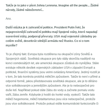
Takže je to jako v písni Johna Lennona. Imagine all the people... Žádné
národy, žádné náboženství...
Ano.
Další otázka je k zahraniční politice. Prezident Putin řekl, že
nejagresivnější zahraniční politiku mají Spojené státy, které napadají
suverénní státy, podporují převraty. USA mají vojenské základny po
celém světě, desetkrát silnější armádu než Rusko. Co si o tom
myslíte?
To je zřejmý fakt. Evropa byla rozdělena na okupační zóny Sovětů a
Spojených států. Sovětská okupace pro tyto státy skončila nadějně na
konci osmdesátých let, ale americká okupace zůstává do nynějška. Stále
existuje několik desítek vojenských základen USA v západní Evropě a
politické, finanční systémy jsou velmi ovládány Američany. Jediný rozdíl je
v tom, že tato kontrola probíhá měkčím způsobem. Takže to není v přímé a
odporné formě, jakou představovala sovětská okupace, ale je to děláno
více sofistikovaným a jemnějším způsobem. Ale je to nebezpečné pro
duše lidí. Například pokud dáte žábu do vody a začnete pomalu vodu
vařit, žába zemře. Kdybyste ji hodili do horké vody, vyskočí. Takže tato
měkčí hegemonie, měkčí totalitarismus jsou více nebezpečné, protože
jsou více sofistikované. Protože pokud vidíte komunistické funkcionáře či