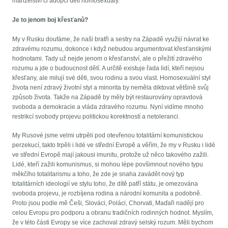
manželství či adopci dětí homosexuály.
Je to jenom boj křesťanů?
My v Rusku doufáme, že naši bratři a sestry na Západě využijí návrat ke
zdravému rozumu, dokonce i když nebudou argumentovat křesťanskými
hodnotami. Tady už nejde jenom o křesťanství, ale o přežití zdravého
rozumu a jde o budoucnost dětí. A určitě existuje řada lidí, kteří nejsou
křesťany, ale milují své děti, svou rodinu a svou vlast. Homosexuální styl
života není zdravý životní styl a minorita by neměla diktovat většině svůj
způsob života. Takže na Západě by měly být restaurovány opravdová
svoboda a demokracie a vláda zdravého rozumu. Nyní vidíme mnoho
restrikcí svobody projevu politickou korektností a netoleranci.
My Rusové jsme velmi utrpěli pod otevřenou totalitární komunistickou
perzekucí, takto trpěli i lidé ve střední Evropě a věřím, že my v Rusku i lidé
ve střední Evropě mají jakousi imunitu, protože už něco takového zažili.
Lidé, kteří zažili komunismus, si mohou lépe povšimnout nového typu
měkčího totalitarismu a toho, že zde je snaha zavádět nový typ
totalitárních ideologií ve stylu toho, že dítě patří státu, je omezována
svoboda projevu, je rozbíjena rodina a národní komunita a podobně.
Proto jsou podle mě Češi, Slováci, Poláci, Chorvati, Maďaři nadějí pro
celou Evropu pro podporu a obranu tradičních rodinných hodnot. Myslím,
že v této části Evropy se více zachoval zdravý selský rozum. Měli bychom