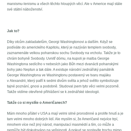
marxismu-lenismu a všech těchto hloupých věcí. Ale v Americe mají stále
své státní náboženství.
Jak to?
Díky otcům zakladatelům, Georgi Washingtonovi a dalším. Když se
podíváte do amerického Kapitolu, který je nazýván templem svobody,
zaznamenáte velkou pohanskou sochu Svobody na vrcholu. Takže je to
chrám bohyně Svobody. Uvnitř dómu, na kupoli je malba George
Washingtona sedícího v nebesích jako Bůh mezi dvanácti pohanskými
bohy jako Neptun a tak dále. A existuje národní zednářský památník
George Washingtona ve Washingtonu postavený ve tvaru majáku
v Alexandrii, který patří k sedmi divům světa a jehož světlo symbolizuje
tajné poznání, gnosi a podobně. Studoval jsem tyto věci velmi pozorně.
Takže vidíme otevřené přihlášení se k zednářské ideologii.
Takže co si myslíte o Američanech?
Mám mnoho přátel v USA a mají velmi silné prorodinné a prolife hnutí a je
tam velmi mnoho dobrých lidí. Ale myslím si, že Američané nejvíce trpí,
mnohem více než jiný národ, manipulací masmédií a tím, co může a
nemůže být diskutováno na veřejnosti. A pokud se postavíte trochu mimo