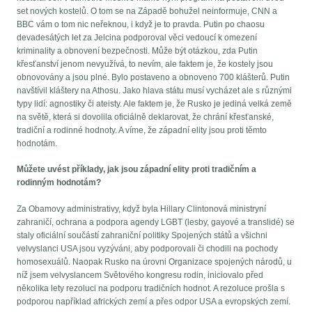
set nových kostelů. O tom se na Západě bohužel neinformuje, CNN a
BBC vám o tom nic neřeknou, i když je to pravda. Putin po chaosu
devadesátých let za Jelcina podporoval věci vedoucí k omezení
kriminality a obnovení bezpečnosti. Může být otázkou, zda Putin
křesťanství jenom nevyužívá, to nevím, ale faktem je, že kostely jsou
obnovovány a jsou plné. Bylo postaveno a obnoveno 700 klášterů. Putin
navštívil kláštery na Athosu. Jako hlava státu musí vycházet ale s různými
typy lidí: agnostiky či ateisty. Ale faktem je, že Rusko je jediná velká země
na světě, která si dovolila oficiálně deklarovat, že chrání křesťanské,
tradiční a rodinné hodnoty. A víme, že západní elity jsou proti těmto
hodnotám.
Můžete uvést příklady, jak jsou západní elity proti tradičním a
rodinným hodnotám?
Za Obamovy administrativy, když byla Hillary Clintonová ministryní
zahraničí, ochrana a podpora agendy LGBT (lesby, gayové a translidé) se
staly oficiální součástí zahraniční politiky Spojených států a všichni
velvyslanci USA jsou vyzýváni, aby podporovali či chodili na pochody
homosexuálů. Naopak Rusko na úrovni Organizace spojených národů, u
níž jsem velvyslancem Světového kongresu rodin, iniciovalo před
několika lety rezoluci na podporu tradičních hodnot. A rezoluce prošla s
podporou například afrických zemí a přes odpor USA a evropských zemí.