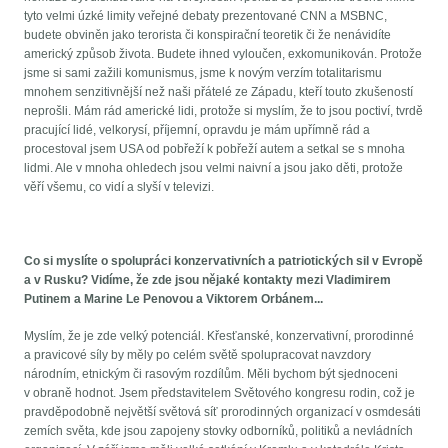
tyto velmi úzké limity veřejné debaty prezentované CNN a MSBNC,
budete obviněn jako terorista či konspirační teoretik či že nenávidíte
americký způsob života. Budete ihned vyloučen, exkomunikován. Protože
jsme si sami zažili komunismus, jsme k novým verzím totalitarismu
mnohem senzitivnější než naši přátelé ze Západu, kteří touto zkušeností
neprošli. Mám rád americké lidi, protože si myslím, že to jsou poctiví, tvrdě
pracující lidé, velkorysí, příjemní, opravdu je mám upřímně rád a
procestoval jsem USA od pobřeží k pobřeží autem a setkal se s mnoha
lidmi. Ale v mnoha ohledech jsou velmi naivní a jsou jako děti, protože
věří všemu, co vidí a slyší v televizi.
Co si myslíte o spolupráci konzervativních a patriotických sil v Evropě
a v Rusku? Vidíme, že zde jsou nějaké kontakty mezi Vladimirem
Putinem a Marine Le Penovou a Viktorem Orbánem...
Myslím, že je zde velký potenciál. Křesťanské, konzervativní, prorodinné
a pravicové síly by měly po celém světě spolupracovat navzdory
národním, etnickým či rasovým rozdílům. Měli bychom být sjednoceni
v obraně hodnot. Jsem představitelem Světového kongresu rodin, což je
pravděpodobně největší světová síť prorodinných organizací v osmdesáti
zemích světa, kde jsou zapojeny stovky odborníků, politiků a nevládních