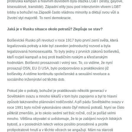
protiruská kampaň a hlavním důvodem byla otázka LGBT (lesby, gayové,
bisexuálové, translidé). Západní elity jsou pod intenzivním vlivem LGBT
lobby a bohužel na Západě často vládnou minority a diktují svou vůli a
životní styl majoritě. To není demokracie.
Jaká je v Rusku situace okolo potratů? Zlepšuje se stav?
Bolševické Rusko při revoluci v roce 1917 bylo první zemí světa, která
legalizovala potraty a kde byl zaveden jednoduchý rozvod a byla
legalizovaná homosexualita. To byly jedny z prvních zákonů bolševiků,
kteří rozjeli kampaň a boj proti tradičním ruským a křesťanským
hodnotám. Bolševici prosazovali i volný sex. To, co vidíme, že nyní
prosazují OSN, EU či USA, bylo podporováno a praktikováno již
bolševiky. A vidíme kontinuitu společenské a sexuální revoluce a
sociálního inženýrství od těchto dob.
Pokud jde o potraty, bohužel je praktikovalo několik generací v
Sovětském svazu a mnoho lékařů v tom bylo zapojeno a byl to hlavní
způsob takzvaného plánování rodičovství. A při pádu Sovětského svazu v
roce 1991 bylo ročně vykonáváno okolo čtyř milionů potratů. Nyní se číslo
pětkrát zmenšilo, je to okolo sedmi set tisíc ročně, což je pořád velmi
mnoho. Většina obyvatel si uvědomuje, že to je zabíjení nových lidských
bytostí, a v posledních letech velice posílilo prorodinné a prolife
protipotratové hnutí a v těchto věcech se angažuji. Mám na starosti