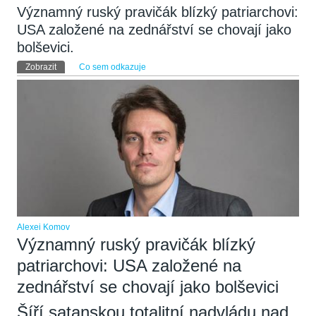
Významný ruský pravičák blízký patriarchovi:
USA založené na zednářství se chovají jako
bolševici.
Hlavní záložky
Zobrazit
(aktivní záložka)
Co sem odkazuje
Alexei Komov
Významný ruský pravičák blízký
patriarchovi: USA založené na
zednářství se chovají jako bolševici
Šíří satanskou totalitní nadvládu nad