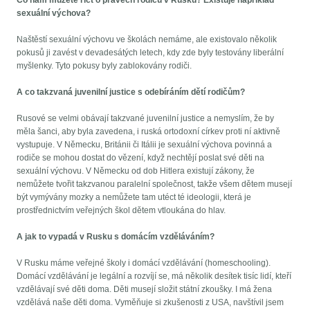
Co nám můžete říct o právech rodičů v Rusku? Existuje například
sexuální výchova?
Naštěstí sexuální výchovu ve školách nemáme, ale existovalo několik
pokusů ji zavést v devadesátých letech, kdy zde byly testovány liberální
myšlenky. Tyto pokusy byly zablokovány rodiči.
A co takzvaná juvenilní justice s odebíráním dětí rodičům?
Rusové se velmi obávají takzvané juvenilní justice a nemyslím, že by
měla šanci, aby byla zavedena, i ruská ortodoxní církev proti ní aktivně
vystupuje. V Německu, Británii či Itálii je sexuální výchova povinná a
rodiče se mohou dostat do vězení, když nechtějí poslat své děti na
sexuální výchovu. V Německu od dob Hitlera existují zákony, že
nemůžete tvořit takzvanou paralelní společnost, takže všem dětem musejí
být vymývány mozky a nemůžete tam utéct té ideologii, která je
prostřednictvím veřejných škol dětem vtloukána do hlav.
A jak to vypadá v Rusku s domácím vzděláváním?
V Rusku máme veřejné školy i domácí vzdělávání (homeschooling).
Domácí vzdělávání je legální a rozvíjí se, má několik desítek tisíc lidí, kteří
vzdělávají své děti doma. Děti musejí složit státní zkoušky. I má žena
vzdělává naše děti doma. Vyměňuje si zkušenosti z USA, navštívil jsem