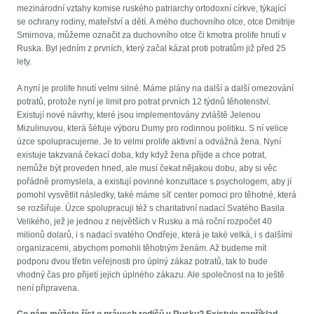
mezinárodní vztahy komise ruského patriarchy ortodoxní církve, týkající
se ochrany rodiny, mateřství a dětí. A mého duchovního otce, otce Dmitrije
Smirnova, můžeme označit za duchovního otce či kmotra prolife hnutí v
Ruska. Byl jedním z prvních, který začal kázat proti potratům již před 25
lety.
A nyní je prolife hnutí velmi silné. Máme plány na další a další omezování
potratů, protože nyní je limit pro potrat prvních 12 týdnů těhotenství.
Existují nové návrhy, které jsou implementovány zvláště Jelenou
Mizulinuvou, která šéfuje výboru Dumy pro rodinnou politiku. S ní velice
úzce spolupracujeme. Je to velmi prolife aktivní a odvážná žena. Nyní
existuje takzvaná čekací doba, kdy když žena přijde a chce potrat,
nemůže být proveden hned, ale musí čekat nějakou dobu, aby si věc
pořádně promyslela, a existují povinné konzultace s psychologem, aby jí
pomohl vysvětlit následky, také máme síť center pomoci pro těhotné, která
se rozšiřuje. Úzce spolupracuji též s charitativní nadací Svatého Basila
Velikého, jež je jednou z největších v Rusku a má roční rozpočet 40
milionů dolarů, i s nadací svatého Ondřeje, která je také velká, i s dalšími
organizacemi, abychom pomohli těhotným ženám. Až budeme mít
podporu dvou třetin veřejnosti pro úplný zákaz potratů, tak to bude
vhodný čas pro přijetí jejich úplného zákazu. Ale společnost na to ještě
není připravena.