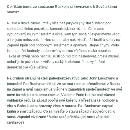
Co říkáte tomu, že současné Rusko je přirovnáváno k Sovětskému
svazu?
Rusko a ruská církev utrpěly více než jakýkoli jiný stát či národ pod
sedmdesátiletou perzekucí komunistického režimu. Čili máme
vybudovaný imunitní systém a víme, kam tyto sociální experimenty vedou
a jak jsou nebezpečné. Nechceme, aby naši křesťanští bratři a sestry na
Západě trpěli pod podobným systémem a opakovali stejné chyby. Proto
jsou tradiční hodnoty podporovány drtivou většinou ruské populace.
Takže ať chtějí nebo nechtějí ruští politici toto následovat, prostě musejí,
neboť je to požadavek většiny ruských občanů. Je to vyjádření
demokratické vůle většiny.
Na druhou stranu někteří paleokonzervativci jako John Laughland a
částečně Pat Buchanan říkají, že se marxismus přestěhoval z Ruska
na Západ a nyní marxismus vládne v západních společnostech ve své
nové formě jako neomarxismus. Vladimir Putin řekl ve své slavné
valdajské řeči, že Západ popírá své kořeny a křesťanské hodnoty a
víra v Boha jsou nahrazeny vírou v satana. Pat Buchanan napsal
knihu o smrti Západu. Co si myslíte o stavu západní společnosti, o
stavu západní civilizace? Vidíte také přicházející smrt západní
civilizace?