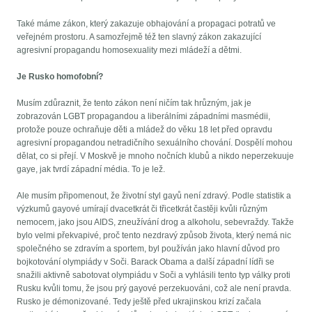
Také máme zákon, který zakazuje obhajování a propagaci potratů ve
veřejném prostoru. A samozřejmě též ten slavný zákon zakazující
agresivní propagandu homosexuality mezi mládeží a dětmi.
Je Rusko homofobní?
Musím zdůraznit, že tento zákon není ničím tak hrůzným, jak je
zobrazován LGBT propagandou a liberálními západními masmédii,
protože pouze ochraňuje děti a mládež do věku 18 let před opravdu
agresivní propagandou netradičního sexuálního chování. Dospělí mohou
dělat, co si přejí. V Moskvě je mnoho nočních klubů a nikdo neperzekuuje
gaye, jak tvrdí západní média. To je lež.
Ale musím připomenout, že životní styl gayů není zdravý. Podle statistik a
výzkumů gayové umírají dvacetkrát či třicetkrát častěji kvůli různým
nemocem, jako jsou AIDS, zneužívání drog a alkoholu, sebevraždy. Takže
bylo velmi překvapivé, proč tento nezdravý způsob života, který nemá nic
společného se zdravím a sportem, byl používán jako hlavní důvod pro
bojkotování olympiády v Soči. Barack Obama a další západní lídři se
snažili aktivně sabotovat olympiádu v Soči a vyhlásili tento typ války proti
Rusku kvůli tomu, že jsou prý gayové perzekuováni, což ale není pravda.
Rusko je démonizované. Tedy ještě před ukrajinskou krizí začala