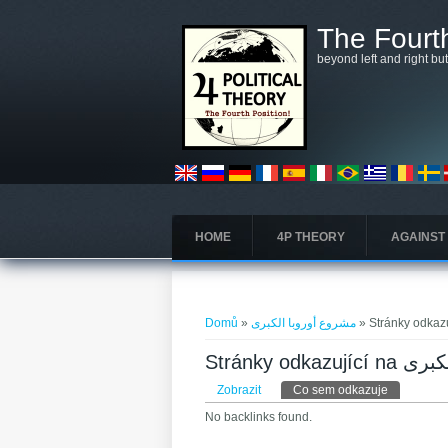
Přejít k hlavnímu obsahu
The Fourth
beyond left and right bu
HOME
4P THEORY
AGAINST
Jste zde
Domů
»
مشروع أوروبا الكبرى
Stránky od
Hlavní záložky
Zobrazit
Co sem odkazuje
(aktivní zá
No backlinks found.