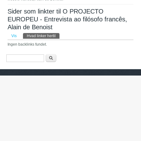
Sider som linkter til O PROJECTO
EUROPEU - Entrevista ao filósofo francês,
Alain de Benoist
Primære faneblade
Vis
Hvad linker hertil
(aktiv fane)
Ingen backlinks fundet.
Søgefelt
Søg