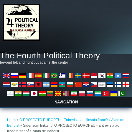
Gå til hovedindhold
The Fourth Political Theory
beyond left and right but against the center
NAVIGATION
Du er her
Hjem
»
O PROJECTO EUROPEU - Entrevista ao filósofo francês, Alain de
Benoist
» Sider som linkter til O PROJECTO EUROPEU - Entrevista ao
filósofo francês, Alain de Benoist