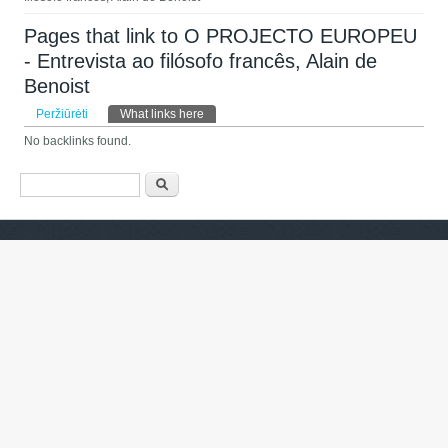
Pages that link to O PROJECTO EUROPEU
- Entrevista ao filósofo francês, Alain de
Benoist
Pirminės kortelės
Peržiūrėti
What links here
(aktyvi kortelė)
No backlinks found.
Paieškos forma
Paieška