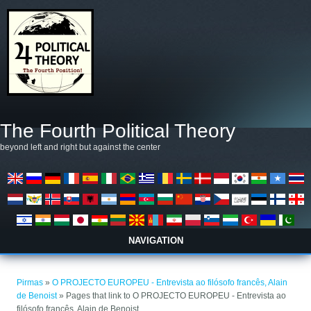
Pereiti į pagrindinį turinį
The Fourth Political Theory
beyond left and right but against the center
NAVIGATION
Jūs esate čia
Pirmas
»
O PROJECTO EUROPEU - Entrevista ao filósofo francês, Alain
de Benoist
» Pages that link to O PROJECTO EUROPEU - Entrevista ao
filósofo francês, Alain de Benoist