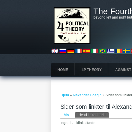
Gå til hovedindhold
The Fourth
beyond left and right bu
HOME
4P THEORY
AGAINST
Du er her
Hjem
»
Alexander Doegin
» Sider som linkte
Sider som linkter til Alexa
Primære faneblade
Vis
Hvad linker hertil
(aktiv fane)
Ingen backlinks fundet.