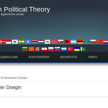
 Political Theory
t against the center
 LIBERALISM
EURASIANISM
MANIFESTO
VIDEO
r til Alexander Doegin
nder Doegin