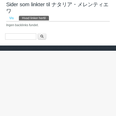
Sider som linkter til ナタリア・メレンティエ
ワ
Primære faneblade
Vis
Hvad linker hertil
(aktiv fane)
Ingen backlinks fundet.
Søgefelt
Søg