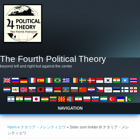
Gå til hovedindhold
The Fourth Political Theory
beyond left and right but against the center
NAVIGATION
Du er her
Hjem
»
ナタリア・メレンティエワ
» Sider som linkter til ナタリア・メレ
ンティエワ