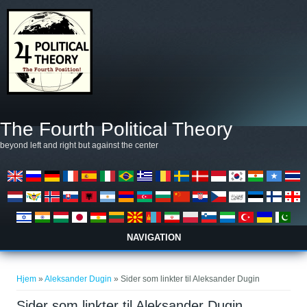
Gå til hovedindhold
The Fourth Political Theory
beyond left and right but against the center
NAVIGATION
Du er her
Hjem
»
Aleksander Dugin
» Sider som linkter til Aleksander Dugin
Sider som linkter til Aleksander Dugin