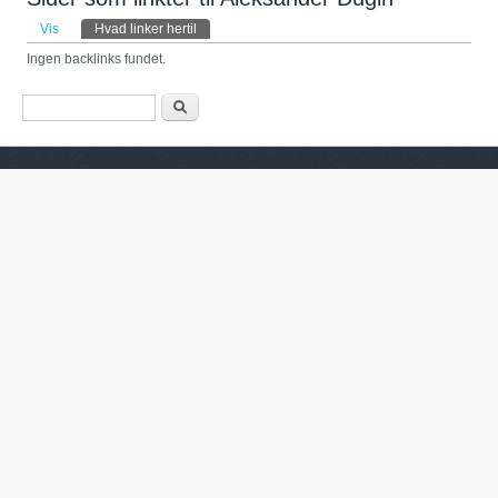
Primære faneblade
Vis
Hvad linker hertil
(aktiv fane)
Ingen backlinks fundet.
Søgefelt
Søg