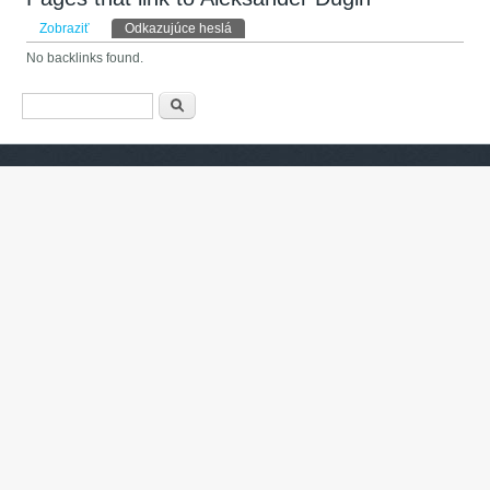
Primárne karty
Zobraziť
Odkazujúce heslá
(aktívna karta)
No backlinks found.
Vyhľadávanie
Hľadať