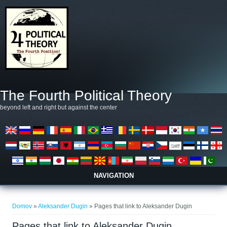
Skočiť na hlavný obsah
The Fourth Political Theory
beyond left and right but against the center
NAVIGATION
Nachádzate sa tu
Domov
»
Aleksander Dugin
» Pages that link to Aleksander Dugin
Pages that link to Aleksander Dugin