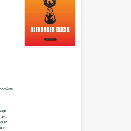
μορφώσει
5ο
σουμε
είναι
ρα τη
τά του