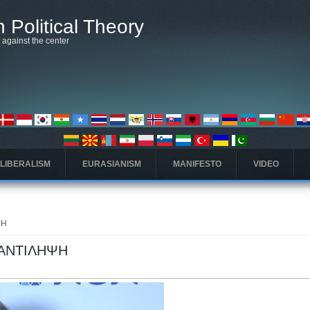
 Political Theory
t against the center
 LIBERALISM
EURASIANISM
MANIFESTO
VIDEO
ΨΗ
ΟΑΝΤΙΛΗΨΗ
ς