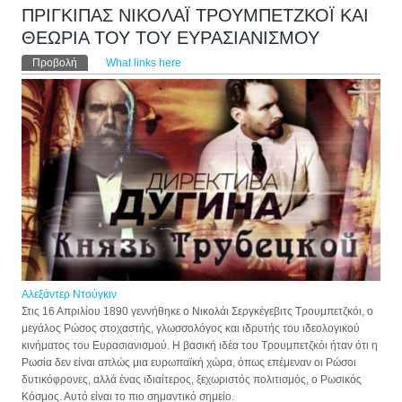
ΠΡΙΓΚΙΠΑΣ ΝΙΚΟΛΑΪ ΤΡΟΥΜΠΕΤΖΚΟΪ ΚΑΙ
ΘΕΩΡΙΑ ΤΟΥ ΤΟΥ ΕΥΡΑΣΙΑΝΙΣΜΟΥ
Πρωτεύουσες καρτέλες
Προβολή
(ενεργή καρτέλα)
What links here
Αλεξάντερ Ντούγκιν
Στις 16 Απριλίου 1890 γεννήθηκε ο Νικολάι Σεργκέγεβιτς Τρουμπετζκόι, ο
μεγάλος Ρώσος στοχαστής, γλωσσολόγος και ιδρυτής του ιδεολογικού
κινήματος του Ευρασιανισμού. Η βασική ιδέα του Τρουμπετζκόι ήταν ότι η
Ρωσία δεν είναι απλώς μια ευρωπαϊκή χώρα, όπως επέμεναν οι Ρώσοι
δυτικόφρονες, αλλά ένας ιδιαίτερος, ξεχωριστός πολιτισμός, ο Ρωσικός
Κόσμος. Αυτό είναι το πιο σημαντικό σημείο.