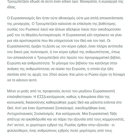
Τρουμπετζκόι έδωσε σε αυτό έναν ειδικό όρο: Ιδεοκρατία, ή κυριαρχία της
ιδέας.
Ο Ευρασιανισμός δεν ήταν ούτε εθνικισμός ούτε μια απλή αποκατάσταση
της μοναρχίας. Ο Τρουμπετζκόι καλούσε σε επίκληση της βαθύτερης
ουσίας του Ρωσικού λαού και άλλων αδελφών λαών που οικοδομούσαν
μαζί του τη Μεγάλη Αυτοκρατορία. Η Ευρασιατική ελίτ επρόκειτο να γίνει
μια νέα αριστοκρατία που θα υπηρετούσε τον Θεό και τον λαό. Οι
Ευρασιανιστές όριζαν τη Δύση ως τον κύριο εχθρό, έναν πλήρη αντίποδα
του δικού μας πολιτισμού, ή τον κύριο εχθρό της ανθρωπότητας, όπως
τον αποκαλούσε ο Τρουμπετζκόι στο πρώτο του προγραμματικό βιβλίο,
Ευρώπη και ανθρωπότητα. Το μήνυμα του βιβλίου του κατέληγε στην
ανάγκη της ανθρωπότητας να σώσει την Ευρώπη, η οποία είχε ήδη
σαπίσει από τις αρχές του 20ού αιώνα. Και μόνο οι Ρώσοι είχαν τη δύναμη
να το κάνουν αυτό.
Μόνο οι μισές από τις προφητείες αυτού του μεγάλου Ευρασιανιστή
επαληθεύτηκαν. Η ΕΣΣΔ κατέρρευσε, καθώς η θαυμάσια ιδέα της
κοινωνικής δικαιοσύνης καθιερώθηκε χωρίς Θεό και μάλιστα ενάντια στο
Θεό. Αντί για έναν Χριστιανικό Σοσιαλισμό, οικοδομήθηκε ένας
Αντιχριστιανικός Σοσιαλισμός. Και κατέρρευσε. Μια Ευρασιατική Τάξη
απέτυχε να εγκαθιδρυθεί και να πάρει την εξουσία από τους κομμουνιστές.
Αντ' αυτού, οι χειρότεροι εχθροί της Ρωσίας ήρθαν στην εξουσία - οι
φιλελεύθεροι, ένας ανθρώπινος εχθρός πολύ χειρότερος από τους