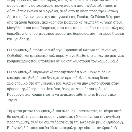
φορά αυτή την αυτοκρατορία, μόνο που όχι από την Ανατολή προς τη
Δύση, όπως έκαναν οι Μογγόλοι, αλλά από τη Δύση προς την Ανατολή.
Αυτό και μόνο ενίσχυσε την αυτογνωσία της Ρωσίας. Οι Ρώσοι διέφεραν
από τη Δύση θρησκευτικά χάρη στο Βυζάντιο και γεωπολιτικά χάρη στους
Μογγόλους και τους Τούρκους, από τους οποίους πήραμε τη σκυτάλη της
διακυβέρνησης του τεράστιου χώρου της Ευρασίας, αυτή τη φορά Ρωσική
και Ορθόδοξη.
Ο Τρουμπετζκόι πρότεινε αυτή την Ευρασιατική ιδέα για τη Ρωσία, ως
Ορθόδοξο και ηπειρωτικό πολιτισμό, για να βρεθεί στο επίκεντρο μιας νέας
κοσμοθεωρίας που υποτίθεται ότι θα αντικαθιστούσε τον κομμουνισμό.
Ο Τρουμπετζκόι κυριολεκτικά προφήτευσε ότι ο κομμουνισμός θα
κατέρρεε στο βαθμό που δεν είχε πνευματική, θρησκευτική διάσταση,
χωρίς τον Χριστό στην κεφαλή του. Αλλά για να μην γλιστρήσουμε στην
άβυσσο της Δύσης, που είναι ένας ξένος πολιτισμός για εμάς, το
Κομμουνιστικό Κόμμα έπρεπε να αντικατασταθεί από το Ευρασιατικό
Τάγμα.
Σύμφωνα με τον Τρουμπετζκόι και άλλους Ευρασιανιστές, το Τάγμα αυτό
θα συνέχιζε την πορεία προς την κοινωνική δικαιοσύνη και την αντίθεση
προς τη Δύση, αλλά θα συμπλήρωνε αυτή την ιδεολογία με μια Ορθόδοξη,
Βυζαντινή διάσταση και θα έθετε επικεφαλής την πίστη στον Χριστό. Ο