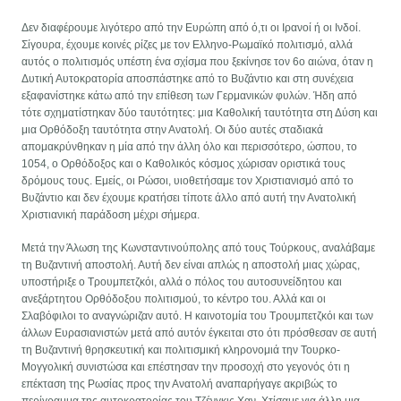
Δεν διαφέρουμε λιγότερο από την Ευρώπη από ό,τι οι Ιρανοί ή οι Ινδοί.
Σίγουρα, έχουμε κοινές ρίζες με τον Ελληνο-Ρωμαϊκό πολιτισμό, αλλά
αυτός ο πολιτισμός υπέστη ένα σχίσμα που ξεκίνησε τον 6ο αιώνα, όταν η
Δυτική Αυτοκρατορία αποσπάστηκε από το Βυζάντιο και στη συνέχεια
εξαφανίστηκε κάτω από την επίθεση των Γερμανικών φυλών. Ήδη από
τότε σχηματίστηκαν δύο ταυτότητες: μια Καθολική ταυτότητα στη Δύση και
μια Ορθόδοξη ταυτότητα στην Ανατολή. Οι δύο αυτές σταδιακά
απομακρύνθηκαν η μία από την άλλη όλο και περισσότερο, ώσπου, το
1054, ο Ορθόδοξος και ο Καθολικός κόσμος χώρισαν οριστικά τους
δρόμους τους. Εμείς, οι Ρώσοι, υιοθετήσαμε τον Χριστιανισμό από το
Βυζάντιο και δεν έχουμε κρατήσει τίποτε άλλο από αυτή την Ανατολική
Χριστιανική παράδοση μέχρι σήμερα.
Μετά την Άλωση της Κωνσταντινούπολης από τους Τούρκους, αναλάβαμε
τη Βυζαντινή αποστολή. Αυτή δεν είναι απλώς η αποστολή μιας χώρας,
υποστήριξε ο Τρουμπετζκόι, αλλά ο πόλος του αυτοσυνείδητου και
ανεξάρτητου Ορθόδοξου πολιτισμού, το κέντρο του. Αλλά και οι
Σλαβόφιλοι το αναγνώριζαν αυτό. Η καινοτομία του Τρουμπετζκόι και των
άλλων Ευρασιανιστών μετά από αυτόν έγκειται στο ότι πρόσθεσαν σε αυτή
τη Βυζαντινή θρησκευτική και πολιτισμική κληρονομιά την Τουρκο-
Μογγολική συνιστώσα και επέστησαν την προσοχή στο γεγονός ότι η
επέκταση της Ρωσίας προς την Ανατολή αναπαρήγαγε ακριβώς το
περίγραμμα της αυτοκρατορίας του Τζένγκις Χαν. Χτίσαμε για άλλη μια