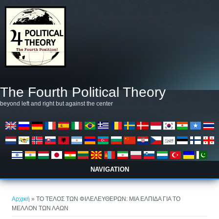
Παράκαμψη προς το κυρίως περιεχόμενο
The Fourth Political Theory
beyond left and right but against the center
NAVIGATION
Είστε εδώ
Αρχική
» ΤΟ ΤΕΛΟΣ ΤΩΝ ΦΙΛΕΛΕΥΘΕΡΩΝ: ΜΙΑ ΕΛΠΙΔΑ ΓΙΑ ΤΟ
ΜΕΛΛΟΝ ΤΩΝ ΛΑΩΝ