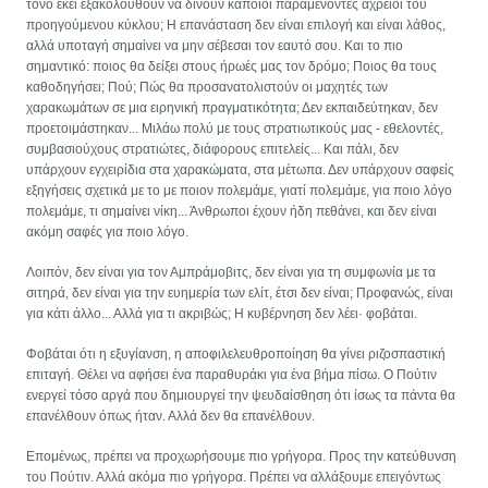
τόνο εκεί εξακολουθούν να δίνουν κάποιοι παραμένοντες αχρείοι του
προηγούμενου κύκλου; Η επανάσταση δεν είναι επιλογή και είναι λάθος,
αλλά υποταγή σημαίνει να μην σέβεσαι τον εαυτό σου. Και το πιο
σημαντικό: ποιος θα δείξει στους ήρωές μας τον δρόμο; Ποιος θα τους
καθοδηγήσει; Πού; Πώς θα προσανατολιστούν οι μαχητές των
χαρακωμάτων σε μια ειρηνική πραγματικότητα; Δεν εκπαιδεύτηκαν, δεν
προετοιμάστηκαν... Μιλάω πολύ με τους στρατιωτικούς μας - εθελοντές,
συμβασιούχους στρατιώτες, διάφορους επιτελείς... Και πάλι, δεν
υπάρχουν εγχειρίδια στα χαρακώματα, στα μέτωπα. Δεν υπάρχουν σαφείς
εξηγήσεις σχετικά με το με ποιον πολεμάμε, γιατί πολεμάμε, για ποιο λόγο
πολεμάμε, τι σημαίνει νίκη... Άνθρωποι έχουν ήδη πεθάνει, και δεν είναι
ακόμη σαφές για ποιο λόγο.
Λοιπόν, δεν είναι για τον Αμπράμοβιτς, δεν είναι για τη συμφωνία με τα
σιτηρά, δεν είναι για την ευημερία των ελίτ, έτσι δεν είναι; Προφανώς, είναι
για κάτι άλλο... Αλλά για τι ακριβώς; Η κυβέρνηση δεν λέει· φοβάται.
Φοβάται ότι η εξυγίανση, η αποφιλελευθροποίηση θα γίνει ριζοσπαστική
επιταγή. Θέλει να αφήσει ένα παραθυράκι για ένα βήμα πίσω. Ο Πούτιν
ενεργεί τόσο αργά που δημιουργεί την ψευδαίσθηση ότι ίσως τα πάντα θα
επανέλθουν όπως ήταν. Αλλά δεν θα επανέλθουν.
Επομένως, πρέπει να προχωρήσουμε πιο γρήγορα. Προς την κατεύθυνση
του Πούτιν. Αλλά ακόμα πιο γρήγορα. Πρέπει να αλλάξουμε επειγόντως