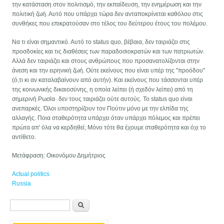
την κατάσταση στον πολιτισμό, την εκπαίδευση, την ενημέρωση και την
πολιτική ζωή. Αυτό που υπάρχει τώρα δεν ανταποκρίνεται καθόλου στις
συνθήκες που επικρατούσαν στο τέλος του δεύτερου έτους του πολέμου.
Να τι είναι σημαντικό. Αυτό το status quo, βέβαια, δεν ταιριάζει στις
προσδοκίες και τις διαθέσεις των παραδοσιοκρατών και των πατριωτών.
Αλλά δεν ταιριάζει και στους ανθρώπους που προσανατολίζονται στην
άνεση και την ειρηνική ζωή. Ούτε εκείνους που είναι υπέρ της "προόδου"
(ό,τι κι αν καταλαβαίνουν από αυτήν). Και εκείνους που τάσσονται υπέρ
της κοινωνικής δικαιοσύνης, η οποία λείπει (ή σχεδόν λείπει) από τη
σημερινή Ρωσία· δεν τους ταιριάζει ούτε αυτούς. Το status quo είναι
ανεπαρκές. Όλοι υποστηρίζουν τον Πούτιν μόνο με την ελπίδα της
αλλαγής. Ποια σταθερότητα υπάρχει όταν υπάρχει πόλεμος και πρέπει
πρώτα απ' όλα να κερδηθεί; Μόνο τότε θα έχουμε σταθερότητα και όχι το
αντίθετο.
Μετάφραση: Οικονόμου Δημήτριος
Actual politics
Russia
Φόρμα αναζήτησης
Αναζήτηση