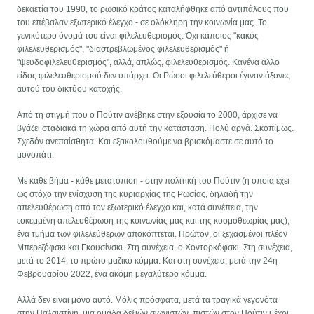
δεκαετία του 1990, το ρωσικό κράτος καταλήφθηκε από αντιπάλους που
του επέβαλαν εξωτερικό έλεγχο - σε ολόκληρη την κοινωνία μας. Το
γενικότερο όνομά του είναι φιλελευθερισμός. Όχι κάποιος "κακός
φιλελευθερισμός", "διαστρεβλωμένος φιλελευθερισμός" ή
"ψευδοφιλελευθερισμός", αλλά, απλώς, φιλελευθερισμός. Κανένα άλλο
είδος φιλελευθερισμού δεν υπάρχει. Οι Ρώσοι φιλελεύθεροι έγιναν άξονες
αυτού του δικτύου κατοχής.
Από τη στιγμή που ο Πούτιν ανέβηκε στην εξουσία το 2000, άρχισε να
βγάζει σταδιακά τη χώρα από αυτή την κατάσταση. Πολύ αργά. Σκοπίμως.
Σχεδόν ανεπαίσθητα. Και εξακολουθούμε να βρισκόμαστε σε αυτό το
μονοπάτι.
Με κάθε βήμα - κάθε μετατόπιση - στην πολιτική του Πούτιν (η οποία έχει
ως στόχο την ενίσχυση της κυριαρχίας της Ρωσίας, δηλαδή την
απελευθέρωση από τον εξωτερικό έλεγχο και, κατά συνέπεια, την
εσκεμμένη απελευθέρωση της κοινωνίας μας και της κοσμοθεωρίας μας),
ένα τμήμα των φιλελεύθερων αποκόπτεται. Πρώτον, οι ξεχασμένοι πλέον
Μπερεζόφσκι και Γκουσίνσκι. Στη συνέχεια, ο Χοντορκόφσκι. Στη συνέχεια,
μετά το 2014, το πρώτο μαζικό κόμμα. Και στη συνέχεια, μετά την 24η
Φεβρουαρίου 2022, ένα ακόμη μεγαλύτερο κόμμα.
Αλλά δεν είναι μόνο αυτό. Μόλις πρόσφατα, μετά τα τραγικά γεγονότα
στην Παλαιστίνη, μια ομάδα δεξιών σιωνιστών, πιστών στον Πούτιν μέχρι