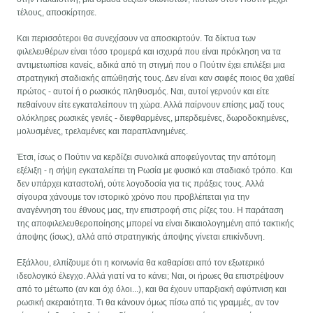
τέλους, αποσκίρτησε.
Και περισσότεροι θα συνεχίσουν να αποσκιρτούν. Τα δίκτυα των
φιλελευθέρων είναι τόσο τρομερά και ισχυρά που είναι πρόκληση να τα
αντιμετωπίσει κανείς, ειδικά από τη στιγμή που ο Πούτιν έχει επιλέξει μια
στρατηγική σταδιακής απώθησής τους. Δεν είναι καν σαφές ποιος θα χαθεί
πρώτος - αυτοί ή ο ρωσικός πληθυσμός. Ναι, αυτοί γερνούν και είτε
πεθαίνουν είτε εγκαταλείπουν τη χώρα. Αλλά παίρνουν επίσης μαζί τους
ολόκληρες ρωσικές γενιές - διεφθαρμένες, μπερδεμένες, δωροδοκημένες,
μολυσμένες, τρελαμένες και παραπλανημένες.
Έτσι, ίσως ο Πούτιν να κερδίζει συνολικά αποφεύγοντας την απότομη
εξέλιξη - η σήψη εγκαταλείπει τη Ρωσία με φυσικό και σταδιακό τρόπο. Και
δεν υπάρχει καταστολή, ούτε λογοδοσία για τις πράξεις τους. Αλλά
σίγουρα χάνουμε τον ιστορικό χρόνο που προβλέπεται για την
αναγέννηση του έθνους μας, την επιστροφή στις ρίζες του. Η παράταση
της αποφιλελευθεροποίησης μπορεί να είναι δικαιολογημένη από τακτικής
άποψης (ίσως), αλλά από στρατηγικής άποψης γίνεται επικίνδυνη.
Εξάλλου, ελπίζουμε ότι η κοινωνία θα καθαρίσει από τον εξωτερικό
ιδεολογικό έλεγχο. Αλλά γιατί να το κάνει; Ναι, οι ήρωες θα επιστρέψουν
από το μέτωπο (αν και όχι όλοι...), και θα έχουν υπαρξιακή αφύπνιση και
ρωσική ακεραιότητα. Τι θα κάνουν όμως πίσω από τις γραμμές, αν τον