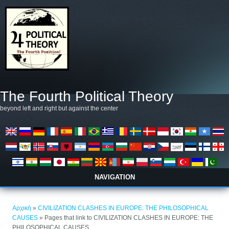
Παράκαμψη προς το κυρίως περιεχόμενο
The Fourth Political Theory
beyond left and right but against the center
NAVIGATION
Είστε εδώ
Αρχική
»
CIVILIZATION CLASHES IN EUROPE: THE PHILOSOPHICAL
CAUSES
» Pages that link to CIVILIZATION CLASHES IN EUROPE: THE
PHILOSOPHICAL CAUSES