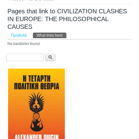
Pages that link to CIVILIZATION CLASHES
IN EUROPE: THE PHILOSOPHICAL
CAUSES
Πρωτεύουσες καρτέλες
Προβολή
What links here
(ενεργή καρτέλα)
No backlinks found.
Φόρμα αναζήτησης
Αναζήτηση