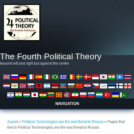
Παράκαμψη προς το κυρίως περιεχόμενο
The Fourth Political Theory
beyond left and right but against the center
NAVIGATION
Είστε εδώ
Αρχική
»
Political Technologies are the real threat to Russia
» Pages that
link to Political Technologies are the real threat to Russia