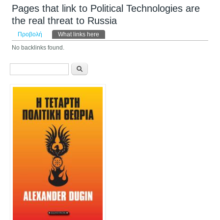
Pages that link to Political Technologies are
the real threat to Russia
Πρωτεύουσες καρτέλες
Προβολή
What links here
(ενεργή καρτέλα)
No backlinks found.
Φόρμα αναζήτησης
Αναζήτηση