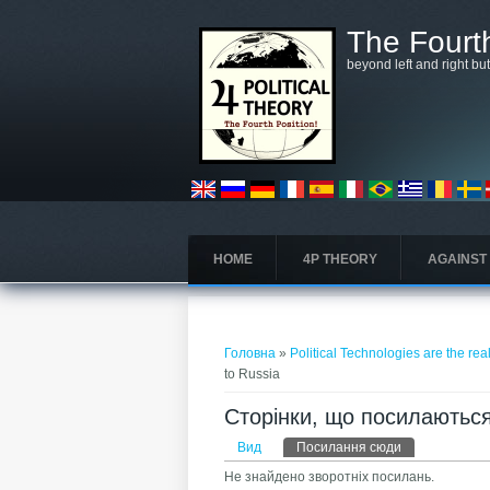
Перейти до основного матеріалу
The Fourth
beyond left and right bu
HOME
4P THEORY
AGAINST
Ви є тут
Головна
»
Political Technologies are the rea
to Russia
Сторінки, що посилаються н
Первинні вкладки
Вид
Посилання сюди
(активна вкла
Не знайдено зворотніх посилань.