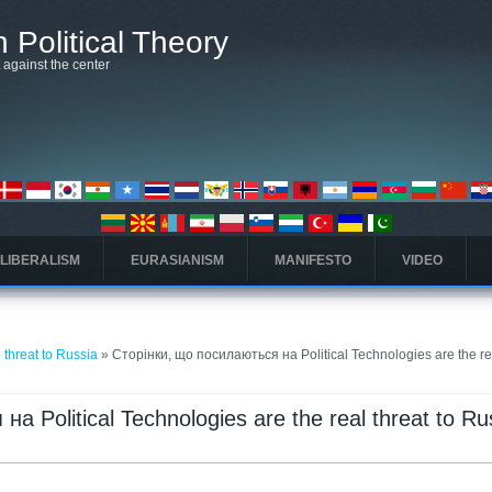
 Political Theory
t against the center
 LIBERALISM
EURASIANISM
MANIFESTO
VIDEO
l threat to Russia
» Сторінки, що посилаються на Political Technologies are the rea
а Political Technologies are the real threat to Ru
дка)