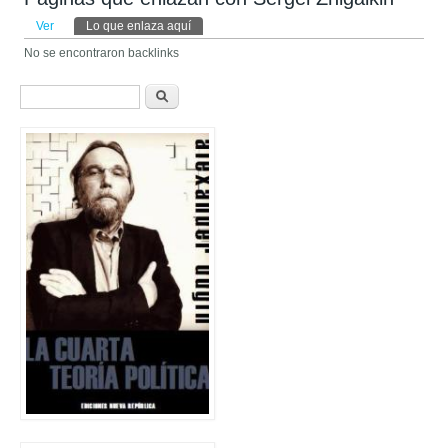
Solapas principales
Ver
Lo que enlaza aquí
(solapa activa)
No se encontraron backlinks
Formulario de búsqueda
Buscar