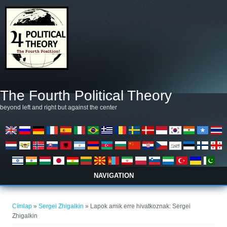
Ugrás a tartalomra
The Fourth Political Theory
beyond left and right but against the center
NAVIGATION
Jelenlegi hely
Címlap
»
Sergei Zhigalkin
» Lapok amik erre hivatkoznak: Sergei
Zhigalkin