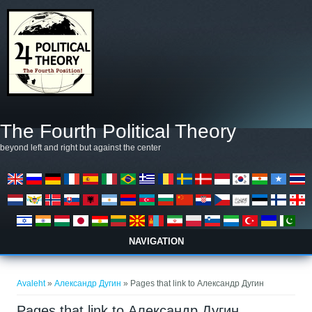
Liigu edasi põhisisu juurde
The Fourth Political Theory
beyond left and right but against the center
NAVIGATION
Sa oled siin
Avaleht
»
Александр Дугин
» Pages that link to Александр Дугин
Pages that link to Александр Дугин