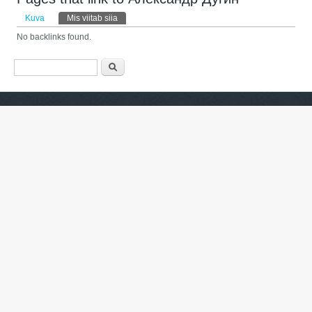
Peasakid
Kuva
Mis viitab siia
(aktiivne sakk)
No backlinks found.
Otsinguvorm
Otsing