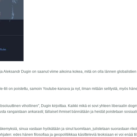
tija Aleksandr Dugin on saanut viime aikoina kokea, mitä on olla lännen globalistien
tili on poistettu, samoin Youtube-kanava ja nyt, ilman mitään selitystä, myös hän
absoluuttinen vihollinen", Dugin kirjoittaa. Kaikki mikä ei sovi yhteen liberaalin do
elusta rangaistaan ankarasti; tällaiset ihmiset bännätään ja heidät poistetaan sosiaal
näkemyksiä, sinua vastaan hyökätään ja sinut tuomitaan, julistetaan suorastaan rikoll
aten: edes hänen filosofiaa ja geopolitiikkaa käsitteleviä teoksiaan ei voi enää ti