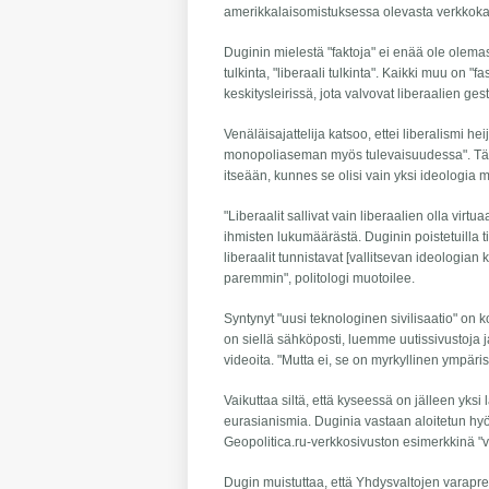
amerikkalaisomistuksessa olevasta verkkok
Duginin mielestä "faktoja" ei enää ole olema
tulkinta, "liberaali tulkinta". Kaikki muu on 
keskitysleirissä, jota valvovat liberaalien ge
Venäläisajattelija katsoo, ettei liberalismi h
monopoliaseman myös tulevaisuudessa". Tällai
itseään, kunnes se olisi vain yksi ideologia
"Liberaalit sallivat vain liberaalien olla vir
ihmisten lukumäärästä. Duginin poistetuilla ti
liberaalit tunnistavat [vallitsevan ideologia
paremmin", politologi muotoilee.
Syntynyt "uusi teknologinen sivilisaatio" on 
on siellä sähköposti, luemme uutissivustoja j
videoita. "Mutta ei, se on myrkyllinen ympäri
Vaikuttaa siltä, että kyseessä on jälleen yksi 
eurasianismia. Duginia vastaan aloitetun hy
Geopolitica.ru-verkkosivuston esimerkkinä "v
Dugin muistuttaa, että Yhdysvaltojen varapre