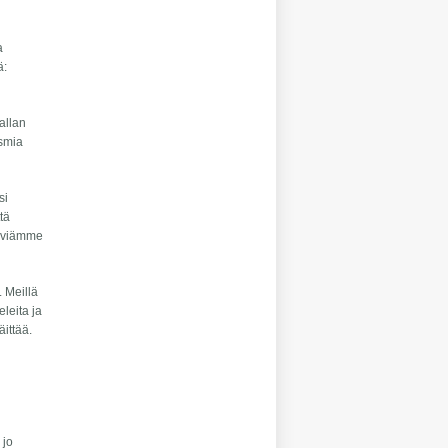
a
ä:
vallan
ismia
si
ttä
stäviämme
. Meillä
leita ja
äittää.
 jo