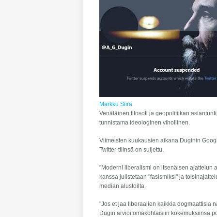
Markku Siira
Venäläinen filosofi ja geopolitiikan asiantun
tunnistama ideologinen vihollinen.
Viimeisten kuukausien aikana Duginin Google-
Twitter-tilinsä on suljettu.
"Moderni liberalismi on itsenäisen ajattelun 
kanssa julistetaan "fasismiksi" ja toisinajatt
median alustoilta.
"Jos et jaa liberaalien kaikkia dogmaattisia 
Dugin arvioi omakohtaisiin kokemuksiinsa pohj