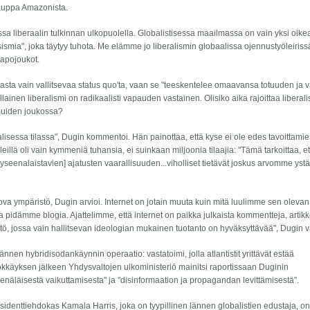
auppa Amazonista.
ssa liberaalin tulkinnan ulkopuolella. Globalistisessa maailmassa on vain yksi oike
"fasismia", joka täytyy tuhota. Me elämme jo liberalismin globaalissa ojennustyöleiriss
stapojoukot.
eijasta vain vallitsevaa status quo'ta, vaan se "teeskentelee omaavansa totuuden ja 
nen liberalismi on radikaalisti vapauden vastainen. Olisiko aika rajoittaa liberal
 muiden joukossa?
tuaalisessa tilassa", Dugin kommentoi. Hän painottaa, että kyse ei ole edes tavoittamie
leillä oli vain kymmeniä tuhansia, ei suinkaan miljoonia tilaajia: "Tämä tarkoittaa, e
n kyseenalaistavien] ajatusten vaarallisuuden...viholliset tietävät joskus arvomme y
kova ympäristö, Dugin arvioi. Internet on jotain muuta kuin mitä luulimme sen olevan
a pidämme blogia. Ajattelimme, että internet on paikka julkaista kommentteja, artikke
stö, jossa vain hallitsevan ideologian mukainen tuotanto on hyväksyttävää", Dugin v
lännen hybridisodankäynnin operaatio: vastatoimi, jolla atlantistit yrittävät estää
ökkäyksen jälkeen Yhdysvaltojen ulkoministeriö mainitsi raportissaan Duginin
enäläisestä vaikuttamisesta" ja "disinformaation ja propagandan levittämisestä".
sidenttiehdokas Kamala Harris, joka on tyypillinen lännen globalistien edustaja, on