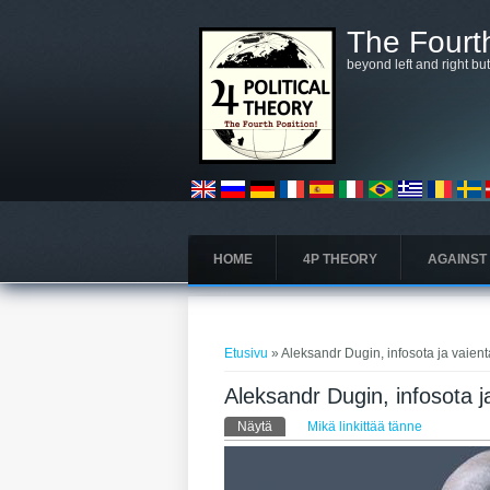
Hyppää pääsisältöön
The Fourth
beyond left and right bu
HOME
4P THEORY
AGAINST
Olet täällä
Etusivu
» Aleksandr Dugin, infosota ja vaient
Aleksandr Dugin, infosota j
Ensisijaiset välilehdet
Näytä
(aktiivinen välilehti)
Mikä linkittää tänne