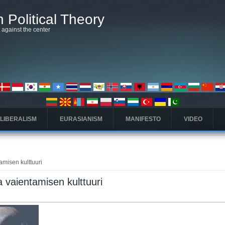
 Political Theory
t against the center
 LIBERALISM
EURASIANISM
MANIFESTO
VIDEO
amisen kulttuuri
a vaientamisen kulttuuri