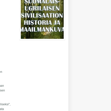
en
gman
isen
iseksi",
lata