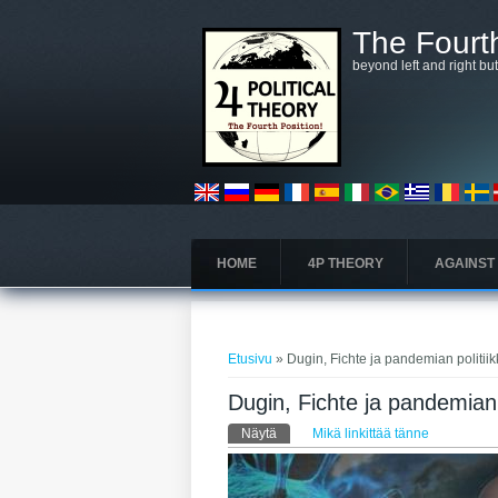
Hyppää pääsisältöön
The Fourth
beyond left and right bu
HOME
4P THEORY
AGAINST
Olet täällä
Etusivu
» Dugin, Fichte ja pandemian politii
Dugin, Fichte ja pandemian 
Ensisijaiset välilehdet
Näytä
(aktiivinen välilehti)
Mikä linkittää tänne