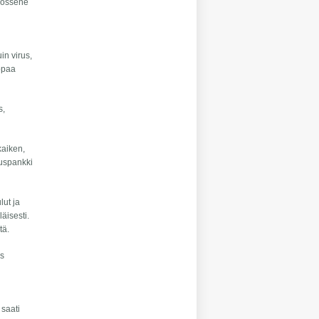
hlossene
in virus,
appaa
s,
kaiken,
kuspankki
lut ja
äisesti.
tä.
ys
 saati