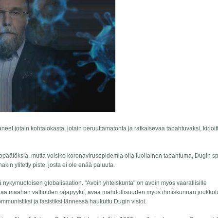
et jotain kohtalokasta, jotain peruuttamatonta ja ratkaisevaa tapahtuvaksi, kirjoit
ohtopäätöksiä, mutta voisiko koronavirusepidemia olla tuollainen tapahtuma, Dugin sp
kin ylitetty piste, josta ei ole enää paluuta.
 nykymuotoisen globalisaation. "Avoin yhteiskunta" on avoin myös vaarallisille
astaa maahan valtioiden rajapyykit, avaa mahdollisuuden myös ihmiskunnan joukkot
ommunistiksi ja fasistiksi lännessä haukuttu Dugin visioi.