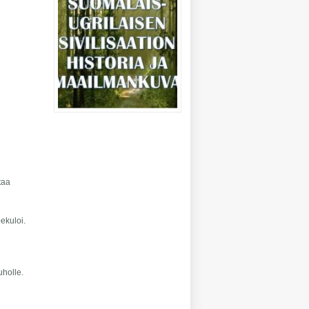
taa
ekuloi.
uholle.