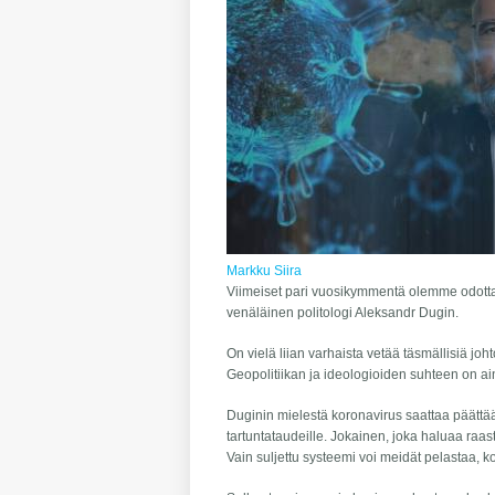
Markku Siira
Viimeiset pari vuosikymmentä olemme odottane
venäläinen politologi Aleksandr Dugin.
On vielä liian varhaista vetää täsmällisiä j
Geopolitiikan ja ideologioiden suhteen on aina
Duginin mielestä koronavirus saattaa päättää
tartuntataudeille. Jokainen, joka haluaa ra
Vain suljettu systeemi voi meidät pelastaa, k