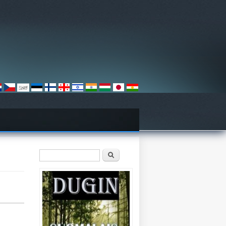
Hakulomake
Etsi