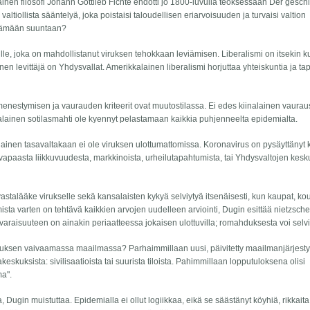
inen filosofi Johann Gottlieb Fichte ehdotti jo 1800-luvulla teoksessaan Der gesc
 valtiollista sääntelyä, joka poistaisi taloudellisen eriarvoisuuden ja turvaisi valtion
tämään suuntaan?
le, joka on mahdollistanut viruksen tehokkaan leviämisen. Liberalismi on itsekin ku
en levittäjä on Yhdysvallat. Amerikkalainen liberalismi horjuttaa yhteiskuntia ja t
enestymisen ja vaurauden kriteerit ovat muutostilassa. Ei edes kiinalainen vaurau
kalainen sotilasmahti ole kyennyt pelastamaan kaikkia puhjenneelta epidemialta.
milainen tasavaltakaan ei ole viruksen ulottumattomissa. Koronavirus on pysäyttänyt 
 vapaasta liikkuvuudesta, markkinoista, urheilutapahtumista, tai Yhdysvaltojen kes
astalääke virukselle sekä kansalaisten kykyä selviytyä itsenäisesti, kun kaupat, kou
ista varten on tehtävä kaikkien arvojen uudelleen arviointi, Dugin esittää nietzschel
raisuuteen on ainakin periaatteessa jokaisen ulottuvilla; romahduksesta voi selvi
iruksen vaivaamassa maailmassa? Parhaimmillaan uusi, päivitetty maailmanjärjest
akeskuksista: sivilisaatioista tai suurista tiloista. Pahimmillaan lopputuloksena olisi
ma".
, Dugin muistuttaa. Epidemialla ei ollut logiikkaa, eikä se säästänyt köyhiä, rikkaita