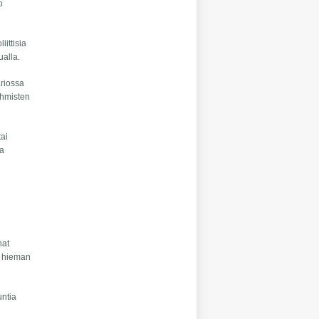
o
ittisia
ualla.
ariossa
 ihmisten
tai
ka
nat
es hieman
untia