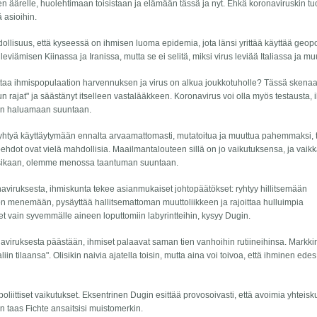
den äärelle, huolehtimaan toisistaan ja elämään tässä ja nyt. Ehkä koronaviruskin tu
 asioihin.
lisuus, että kyseessä on ihmisen luoma epidemia, jota länsi yrittää käyttää geopoli
leviämisen Kiinassa ja Iranissa, mutta se ei selitä, miksi virus leviää Italiassa ja mu
rittaa ihmispopulaation harvennuksen ja virus on alkua joukkotuholle? Tässä skena
svun rajat" ja säästänyt itselleen vastalääkkeen. Koronavirus voi olla myös testausta,
iitin haluamaan suuntaan.
 ryhtyä käyttäytymään ennalta arvaamattomasti, mutatoitua ja muuttua pahemmaksi, 
htoehdot ovat vielä mahdollisia. Maailmantalouteen sillä on jo vaikutuksensa, ja vaik
lisikaan, olemme menossa taantuman suuntaan.
aviruksesta, ihmiskunta tekee asianmukaiset johtopäätökset: ryhtyy hillitsemään
skon menemään, pysäyttää hallitsemattoman muuttoliikkeen ja rajoittaa hulluimpia
set vain syvemmälle aineen loputtomiin labyrintteihin, kysyy Dugin.
onaviruksesta päästään, ihmiset palaavat saman tien vanhoihin rutiineihinsa. Markki
in tilaansa". Olisikin naivia ajatella toisin, mutta aina voi toivoa, että ihminen ed
iittiset vaikutukset. Eksentrinen Dugin esittää provosoivasti, että avoimia yhteisk
un taas Fichte ansaitsisi muistomerkin.