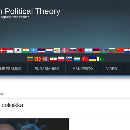
 Political Theory
t against the center
 LIBERALISM
EURASIANISM
MANIFESTO
VIDEO
kka
politiikka