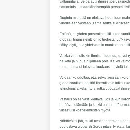
vallanpitäjiä. Se palautti ihmiset perusasioi
samanlaista, maanläheisempää perspektiiviä
Duginin mielestä on otettava huomioon mahdol
vihollisiaan vastaan. Tämä selittäisi viruksen 
Entäpä jos yhden prosentin eliitti aikoo suo
globaali finanssieliitti on jo tiedostanut "ka
säikyttelyä, jolla yhteiskuntia muokataan el
Vaikka virus olisikin ihmisen luomus, se voi
heiketä ja hiipua hiljalleen pois. Kaikki vai
romahdusta ei tulevina kuukausina vielä tu
Voidaanko odottaa, että selviytyessään koron
globalisaatiota, heittää liberalismin taikau
teknologisia keksintöjä, jotka upottavat ihmi
Vastaus on selvästi kieltävä. Jos ja kun kor
heräävät elämään ja kaikki palautuu "normaali
viisastuisi koettelemusten myötä.
Nähtäväksi jää, mitkä ovat pandemian uhan pol
puolustava globalisti Soros pitäisi lynkata, k