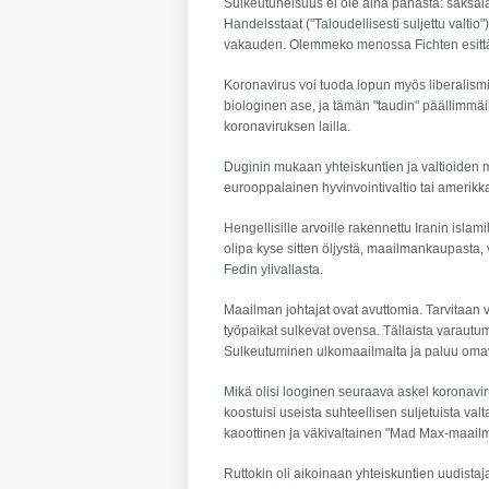
Sulkeutuneisuus ei ole aina pahasta: saksala
Handelsstaat ("Taloudellisesti suljettu valtio")
vakauden. Olemmeko menossa Fichten esit
Koronavirus voi tuoda lopun myös liberalismil
biologinen ase, ja tämän "taudin" päällimmäin
koronaviruksen lailla.
Duginin mukaan yhteiskuntien ja valtioiden m
eurooppalainen hyvinvointivaltio tai amerik
Hengellisille arvoille rakennettu Iranin isla
olipa kyse sitten öljystä, maailmankaupasta,
Fedin ylivallasta.
Maailman johtajat ovat avuttomia. Tarvitaan v
työpaikat sulkevat ovensa. Tällaista varautum
Sulkeutuminen ulkomaailmalta ja paluu omava
Mikä olisi looginen seuraava askel koronav
koostuisi useista suhteellisen suljetuista valt
kaoottinen ja väkivaltainen "Mad Max-maail
Ruttokin oli aikoinaan yhteiskuntien uudistaja