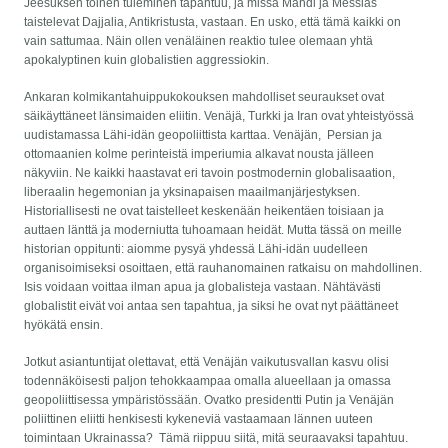
Jeesuksen toinen tuleminen tapahtuu, ja missä Mahdi ja Messias
taistelevat Dajjalia, Antikristusta, vastaan. En usko, että tämä kaikki on
vain sattumaa. Näin ollen venäläinen reaktio tulee olemaan yhtä
apokalyptinen kuin globalistien aggressiokin.
Ankaran kolmikantahuippukokouksen mahdolliset seuraukset ovat
säikäyttäneet länsimaiden eliitin. Venäjä, Turkki ja Iran ovat yhteistyössä
uudistamassa Lähi-idän geopoliittista karttaa. Venäjän, Persian ja
ottomaanien kolme perinteistä imperiumia alkavat nousta jälleen
näkyviin. Ne kaikki haastavat eri tavoin postmodernin globalisaation,
liberaalin hegemonian ja yksinapaisen maailmanjärjestyksen.
Historiallisesti ne ovat taistelleet keskenään heikentäen toisiaan ja
auttaen länttä ja moderniutta tuhoamaan heidät. Mutta tässä on meille
historian oppitunti: aiomme pysyä yhdessä Lähi-idän uudelleen
organisoimiseksi osoittaen, että rauhanomainen ratkaisu on mahdollinen.
Isis voidaan voittaa ilman apua ja globalisteja vastaan. Nähtävästi
globalistit eivät voi antaa sen tapahtua, ja siksi he ovat nyt päättäneet
hyökätä ensin.
Jotkut asiantuntijat olettavat, että Venäjän vaikutusvallan kasvu olisi
todennäköisesti paljon tehokkaampaa omalla alueellaan ja omassa
geopoliittisessa ympäristössään. Ovatko presidentti Putin ja Venäjän
poliittinen eliitti henkisesti kykeneviä vastaamaan lännen uuteen
toimintaan Ukrainassa? Tämä riippuu siitä, mitä seuraavaksi tapahtuu.