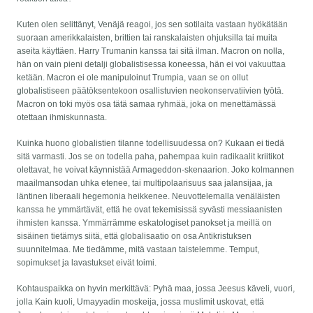
Kuten olen selittänyt, Venäjä reagoi, jos sen sotilaita vastaan hyökätään
suoraan amerikkalaisten, brittien tai ranskalaisten ohjuksilla tai muita
aseita käyttäen. Harry Trumanin kanssa tai sitä ilman. Macron on nolla,
hän on vain pieni detalji globalistisessa koneessa, hän ei voi vakuuttaa
ketään. Macron ei ole manipuloinut Trumpia, vaan se on ollut
globalistiseen päätöksentekoon osallistuvien neokonservatiivien työtä.
Macron on toki myös osa tätä samaa ryhmää, joka on menettämässä
otettaan ihmiskunnasta.
Kuinka huono globalistien tilanne todellisuudessa on? Kukaan ei tiedä
sitä varmasti. Jos se on todella paha, pahempaa kuin radikaalit kriitikot
olettavat, he voivat käynnistää Armageddon-skenaarion. Joko kolmannen
maailmansodan uhka etenee, tai multipolaarisuus saa jalansijaa, ja
läntinen liberaali hegemonia heikkenee. Neuvottelemalla venäläisten
kanssa he ymmärtävät, että he ovat tekemisissä syvästi messiaanisten
ihmisten kanssa. Ymmärrämme eskatologiset panokset ja meillä on
sisäinen tietämys siitä, että globalisaatio on osa Antikristuksen
suunnitelmaa. Me tiedämme, mitä vastaan taistelemme. Temput,
sopimukset ja lavastukset eivät toimi.
Kohtauspaikka on hyvin merkittävä: Pyhä maa, jossa Jeesus käveli, vuori,
jolla Kain kuoli, Umayyadin moskeija, jossa muslimit uskovat, että