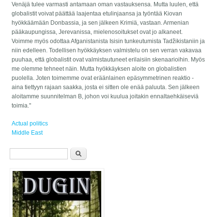
Venäjä tulee varmasti antamaan oman vastauksensa. Mutta luulen, että
globalistit voivat päättää laajentaa etulinjaansa ja työntää Kiovan
hyökkäämään Donbassia, ja sen jälkeen Krimiä, vastaan. Armenian
pääkaupungissa, Jerevanissa, mielenosoitukset ovat jo alkaneet.
Voimme myös odottaa Afganistanista Isisin tunkeutumista Tadžikistaniin ja
niin edelleen. Todellisen hyökkäyksen valmistelu on sen verran vakavaa
puuhaa, että globalistit ovat valmistautuneet erilaisiin skenaarioihin. Myös
me olemme tehneet näin. Mutta hyökkäyksen aloite on globalistien
puolella. Joten toimemme ovat eräänlainen epäsymmetrinen reaktio -
aina tiettyyn rajaan saakka, josta ei sitten ole enää paluuta. Sen jälkeen
aloitamme suunnitelman B, johon voi kuulua joitakin ennaltaehkäiseviä
toimia."
Actual politics
Middle East
Hakulomake
Etsi