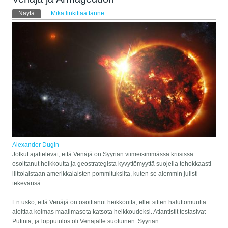
Ensisijaiset välilehdet
Näytä
(aktiivinen välilehti)
Mikä linkittää tänne
Alexander Dugin
Jotkut ajattelevat, että Venäjä on Syyrian viimeisimmässä kriisissä
osoittanut heikkoutta ja geostrategista kyvyttömyyttä suojella tehokkaasti
liittolaistaan amerikkalaisten pommituksilta, kuten se aiemmin julisti
tekevänsä.
En usko, että Venäjä on osoittanut heikkoutta, ellei sitten haluttomuutta
aloittaa kolmas maailmasota katsota heikkoudeksi. Atlantistit testasivat
Putinia, ja lopputulos oli Venäjälle suotuinen. Syyrian