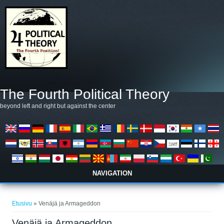
Hyppää pääsisältöön
The Fourth Political Theory
beyond left and right but against the center
NAVIGATION
Olet täällä
Etusivu
» Venäjä ja Armageddon
Venäjä ja Armageddon