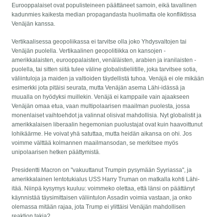
Eurooppalaiset ovat populisteineen päättäneet samoin, eikä tavallinen
kadunmies kaikesta median propagandasta huolimatta ole konfliktissa
Venäjän kanssa.
Vertikaalisessa geopoliikassa ei tarvitse olla joko Yhdysvaltojen tai
Venäjän puolella. Vertikaalinen geopolitiikka on kansojen -
amerikkalaisten, eurooppalaisten, venäläisten, arabien ja iranilaisten -
puolella, tai sitten siitä tulee väline globalistieliitille, joka tarvitsee sotia,
väliintuloja ja maiden ja valtioiden täydellistä tuhoa. Venäjä ei ole mikään
esimerkki jota pitäisi seurata, mutta Venäjän asema Lähi-idässä ja
muualla on hyödyksi muillekin. Venäjä ei kamppaile vain ajaakseen
Venäjän omaa etua, vaan multipolaarisen maailman puolesta, jossa
monenlaiset vaihtoehdot ja valinnat olisivat mahdollisia. Nyt globalistit ja
amerikkalaisen liberaalin hegemonian puolustajat ovat kuin haavoittunut
lohikäärme. He voivat yhä satuttaa, mutta heidän aikansa on ohi. Jos
voimme välttää kolmannen maailmansodan, se merkitsee myös
unipolaarisen hetken päättymistä.
Presidentti Macron on "vakuuttanut Trumpin pysymään Syyriassa", ja
amerikkalainen lentotukialus USS Harry Truman on matkalla kohti Lähi-
itää. Niinpä kysymys kuuluu: voimmeko olettaa, että länsi on päättänyt
käynnistää täysimittaisen väliintulon Assadin voimia vastaan, ja onko
olemassa mitään rajaa, jota Trump ei ylittäisi Venäjän mahdollisen
reaktion takia?