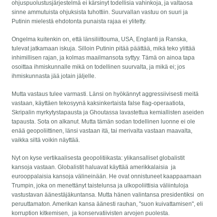
ohjuspuolustusjärjestelmä ei kärsinyt todellisia vahinkoja, ja valtaosa
sinne ammutuista ohjuksista tuhottiin. Suurvallan vastuu on suuri ja
Putinin mielestä ehdotonta punaista rajaa ei ylitetty.
Ongelma kuitenkin on, että länsiliittouma, USA, Englanti ja Ranska,
tulevat jatkamaan iskuja. Silloin Putinin pitää päättää, mikä teko ylittää
inhimillisen rajan, ja kolmas maailmansota syttyy. Tämä on ainoa tapa
osoittaa ihmiskunnalle mikä on todellinen suurvalta, ja mikä ei; jos
ihmiskunnasta jää jotain jäljelle.
Mutta vastaus tulee varmasti. Länsi on hyökännyt aggressiivisesti meitä
vastaan, käyttäen tekosyynä kaksinkertaista false flag-operaatiota,
Skripalin myrkytystapausta ja Ghoutassa lavastettua kemiallisten aseiden
tapausta. Sota on alkanut. Mutta tämän sodan todellinen luonne ei ole
enää geopoliittinen, länsi vastaan itä, tai merivalta vastaan maavalta,
vaikka siltä voikin näyttää.
Nyt on kyse vertikaalisesta geopolitiikasta: ylikansalliset globalistit
kansoja vastaan. Globalistit haluavat käyttää amerikkalaisia ​ ja
eurooppalaisia ​​kansoja välineinään. He ovat onnistuneet kaappaamaan
Trumpin, joka on menettänyt taistelunsa ja ulkopoliittisia väliintuloja
vastustavan äänestäjäkuntansa. Mutta hänen valintansa presidentiksi on
peruuttamaton. Amerikan kansa äänesti rauhan, "suon kuivattamisen", eli
korruption kitkemisen, ja konservatiivisten arvojen puolesta.